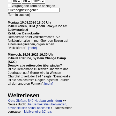
vergangene Termine anzeigen
Montag, 10.08.2026 18:00 Uhr
in/bei Gießen, THM (ehem. Roxy-Kino am
Ludwigsplatz)
Kritik der Demokratie
Demokratie heißt Volksherrschaft. Sie
funktioniert also immer über den Bezug auf
einem imaginierten, organischen
"Volkskörper".
[mehr]
Mittwoch, 19.08.2026 16:30 Uhr
in/bei Karlsruhe, System Change Camp
(SCC)
Demokratie retten oder überwinden?
Ist die Demokratie zu retten? Und wäre das
überhaupt gut? Gerne wird ja Winston
Churchill zitiert, der 1947 sagte: "Demokratie
ist die schlechteste Regierungsform - außer
all den anderen Formen".
[mehr]
Weiterlesen
Kreis Gießen: B49-Neubau verhindern
++
Neues Buch:
Die Demokratie überwinden,
bevor sie sich selbst abschafft
++ Nichts mehr
verpassen:
Mailverteiler&Chats