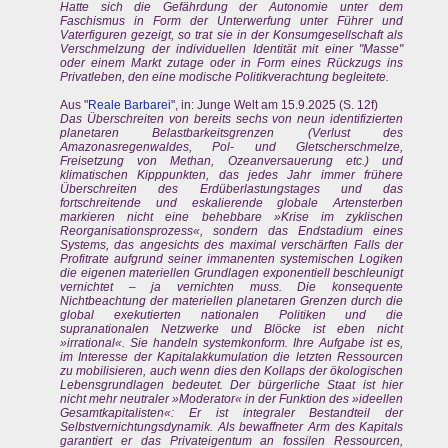
Hatte sich die Gefährdung der Autonomie unter dem
Faschismus in Form der Unterwerfung unter Führer und
Vaterfiguren gezeigt, so trat sie in der Konsumgesellschaft als
Verschmelzung der individuellen Identität mit einer "Masse"
oder einem Markt zutage oder in Form eines Rückzugs ins
Privatleben, den eine modische Politikverachtung begleitete.
Aus "
Reale Barbarei
", in: Junge Welt am 15.9.2025 (S. 12f)
Das Überschreiten von bereits sechs von neun identifizierten
planetaren Belastbarkeitsgrenzen (Verlust des
Amazonasregenwaldes, Pol- und Gletscherschmelze,
Freisetzung von Methan, Ozeanversauerung etc.) und
klimatischen Kipppunkten, das jedes Jahr immer frühere
Überschreiten des Erdüberlastungstages und das
fortschreitende und eskalierende globale Artensterben
markieren nicht eine behebbare »Krise im zyklischen
Reorganisationsprozess«, sondern das Endstadium eines
Systems, das angesichts des maximal verschärften Falls der
Profitrate aufgrund seiner immanenten systemischen Logiken
die eigenen materiellen Grundlagen exponentiell beschleunigt
vernichtet – ja vernichten muss. Die konsequente
Nichtbeachtung der materiellen planetaren Grenzen durch die
global exekutierten nationalen Politiken und die
supranationalen Netzwerke und Blöcke ist eben nicht
»irrational«. Sie handeln systemkonform. Ihre Aufgabe ist es,
im Interesse der Kapitalakkumulation die letzten Ressourcen
zu mobilisieren, auch wenn dies den Kollaps der ökologischen
Lebensgrundlagen bedeutet. Der bürgerliche Staat ist hier
nicht mehr neutraler »Moderator« in der Funktion des »ideellen
Gesamtkapitalisten«: Er ist integraler Bestandteil der
Selbstvernichtungsdynamik. Als bewaffneter Arm des Kapitals
garantiert er das Privateigentum an fossilen Ressourcen,