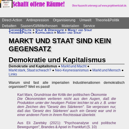
Direct-Action
Antirepression
Organisierung
Umwelt
Theorie&Politik
Debatten
Saasen/GI/Mittelhessen
Materialien
Service
Theorie&Politik
»
Staat & Demokratie
»
Markt und Staat
Theorie&Politik
»
Kapitalismus
»
Markt und Staat
MARKT UND STAAT SIND KEIN
GEGENSATZ
Demokratie und Kapitalismus
Demokratie und Kapitalismus
●
Markt und Macht
●
Markt stark, Staat schwach?
●
Neo-Keynesianismus
●
Markt und Mensch
●
Links
Warum sind fast alle imperialien Industrienationen demokratisch
organisiert? Weil es passt!
Karl Marx, Grundrisse der Kritik der politischen Ökonomie
Die Ökonomisten verlieren nicht aus den Augen, daß die
Produktion unter der heutigen Polizei leichter ist als z. B. unter
dem Zeichen des "Gesetz des Stärkeren". Sie vergessen nur,
daß das 'Gesetz des Stärkeren' auch ein Gesetz war und in
einer anderen Form in ihrem Rechtsstaat überlebt.
Aus Eli Zaretsky (2021): "Psychoanalyse und politische
Bewegungen", Brandes & Apsel in Frankfurt (S. 10)