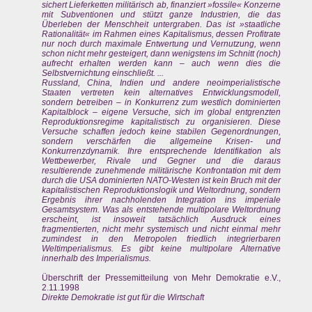
sichert Lieferketten militärisch ab, finanziert »fossile« Konzerne
mit Subventionen und stützt ganze Industrien, die das
Überleben der Menschheit untergraben. Das ist »staatliche
Rationalität« im Rahmen eines Kapitalismus, dessen Profitrate
nur noch durch maximale Entwertung und Vernutzung, wenn
schon nicht mehr gesteigert, dann wenigstens im Schnitt (noch)
aufrecht erhalten werden kann – auch wenn dies die
Selbstvernichtung einschließt. ...
Russland, China, Indien und andere neoimperialistische
Staaten vertreten kein alternatives Entwicklungsmodell,
sondern betreiben – in Konkurrenz zum westlich dominierten
Kapitalblock – eigene Versuche, sich im global entgrenzten
Reproduktionsregime kapitalistisch zu organisieren. Diese
Versuche schaffen jedoch keine stabilen Gegenordnungen,
sondern verschärfen die allgemeine Krisen- und
Konkurrenzdynamik. Ihre entsprechende Identifikation als
Wettbewerber, Rivale und Gegner und die daraus
resultierende zunehmende militärische Konfrontation mit dem
durch die USA dominierten NATO-Westen ist kein Bruch mit der
kapitalistischen Reproduktionslogik und Weltordnung, sondern
Ergebnis ihrer nachholenden Integration ins imperiale
Gesamtsystem. Was als entstehende multipolare Weltordnung
erscheint, ist insoweit tatsächlich Ausdruck eines
fragmentierten, nicht mehr systemisch und nicht einmal mehr
zumindest in den Metropolen friedlich integrierbaren
Weltimperialismus. Es gibt keine multipolare Alternative
innerhalb des Imperialismus.
Überschrift der Pressemitteilung von Mehr Demokratie e.V.,
2.11.1998
Direkte Demokratie ist gut für die Wirtschaft