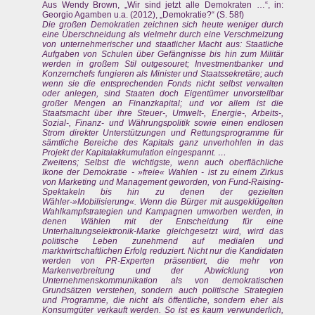
Aus Wendy Brown, „Wir sind jetzt alle Demokraten …“, in:
Georgio Agamben u.a. (2012), „Demokratie?“ (S. 58f)
Die großen Demokratien zeichnen sich heute weniger durch
eine Überschneidung als vielmehr durch eine Verschmelzung
von unternehmerischer und staatlicher Macht aus: Staatliche
Aufgaben von Schulen über Gefängnisse bis hin zum Militär
werden in großem Stil outgesouret; Investmentbanker und
Konzernchefs fungieren als Minister und Staatssekretäre; auch
wenn sie die entsprechenden Fonds nicht selbst verwalten
oder anlegen, sind Staaten doch Eigentümer unvorstellbar
großer Mengen an Finanzkapital; und vor allem ist die
Staatsmacht über ihre Steuer-, Umwelt-, Energie-, Arbeits-,
Sozial-, Finanz- und Währungspolitik sowie einen endlosen
Strom direkter Unterstützungen und Rettungsprogramme für
sämtliche Bereiche des Kapitals ganz unverhohlen in das
Projekt der Kapitalakkumulation eingespannt. …
Zweitens; Selbst die wichtigste, wenn auch oberflächliche
Ikone der Demokratie - »freie« Wahlen - ist zu einem Zirkus
von Marketing und Management geworden, von Fund-Raising-
Spektakeln bis hin zu denen der gezielten
Wähler-»Mobilisierung«. Wenn die Bürger mit ausgeklügelten
Wahlkampfstrategien und Kampagnen umworben werden, in
denen Wählen mit der Entscheidung für eine
Unterhaltungselektronik-Marke gleichgesetzt wird, wird das
politische Leben zunehmend auf medialen und
marktwirtschaftlichen Erfolg reduziert. Nicht nur die Kandidaten
werden von PR-Experten präsentiert, die mehr von
Markenverbreitung und der Abwicklung von
Unternehmenskommunikation als von demokratischen
Grundsätzen verstehen, sondern auch politische Strategien
und Programme, die nicht als öffentliche, sondern eher als
Konsumgüter verkauft werden. So ist es kaum verwunderlich,