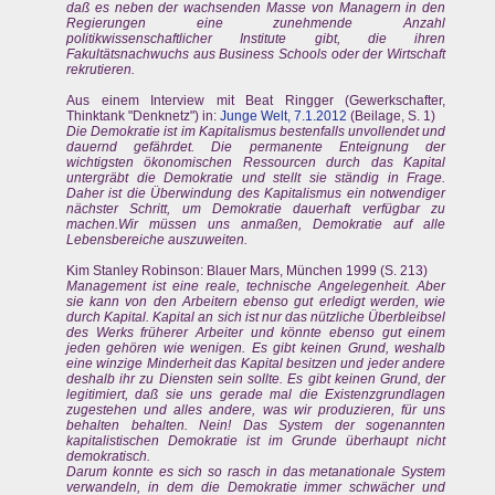
daß es neben der wachsenden Masse von Managern in den
Regierungen eine zunehmende Anzahl
politikwissenschaftlicher Institute gibt, die ihren
Fakultätsnachwuchs aus Business Schools oder der Wirtschaft
rekrutieren.
Aus einem Interview mit Beat Ringger (Gewerkschafter,
Thinktank "Denknetz") in:
Junge Welt, 7.1.2012
(Beilage, S. 1)
Die Demokratie ist im Kapitalismus bestenfalls unvollendet und
dauernd gefährdet. Die permanente Enteignung der
wichtigsten ökonomischen Ressourcen durch das Kapital
untergräbt die Demokratie und stellt sie ständig in Frage.
Daher ist die Überwindung des Kapitalismus ein notwendiger
nächster Schritt, um Demokratie dauerhaft verfügbar zu
machen.Wir müssen uns anmaßen, Demokratie auf alle
Lebensbereiche auszuweiten.
Kim Stanley Robinson: Blauer Mars, München 1999 (S. 213)
Management ist eine reale, technische Angelegenheit. Aber
sie kann von den Arbeitern ebenso gut erledigt werden, wie
durch Kapital. Kapital an sich ist nur das nützliche Überbleibsel
des Werks früherer Arbeiter und könnte ebenso gut einem
jeden gehören wie wenigen. Es gibt keinen Grund, weshalb
eine winzige Minderheit das Kapital besitzen und jeder andere
deshalb ihr zu Diensten sein sollte. Es gibt keinen Grund, der
legitimiert, daß sie uns gerade mal die Existenzgrundlagen
zugestehen und alles andere, was wir produzieren, für uns
behalten behalten. Nein! Das System der sogenannten
kapitalistischen Demokratie ist im Grunde überhaupt nicht
demokratisch.
Darum konnte es sich so rasch in das metanationale System
verwandeln, in dem die Demokratie immer schwächer und