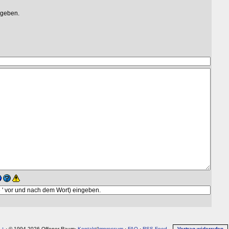
egeben.
↑
· © 1994-2026 Offener Raum·
Kontakt
/
Impressum
·
FAQ
·
RSS-Feed
Vertrag widerrufen