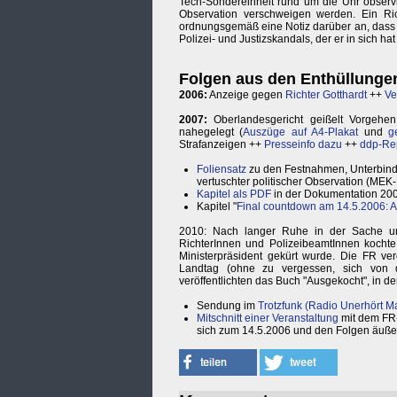
Tech-Sondereinheit rund um die Uhr observie
Observation verschweigen werden. Ein Ric
ordnungsgemäß eine Notiz darüber an, dass er
Polizei- und Justizskandals, der er in sich hat .
Folgen aus den Enthüllunge
2006:
Anzeige gegen
Richter Gotthardt
++
Ve
2007:
Oberlandesgericht geißelt Vorgehen
nahegelegt (
Auszüge auf A4-Plakat
und
g
Strafanzeigen ++
Presseinfo dazu
++
ddp-Re
Foliensatz
zu den Festnahmen, Unterbindu
vertuschter politischer Observation (MEK
Kapitel als PDF
in der Dokumentation 20
Kapitel "
Final countdown am 14.5.2006: An
2010: Nach langer Ruhe in der Sache und
RichterInnen und PolizeibeamtInnen kochte
Ministerpräsident gekürt wurde. Die FR ver
Landtag (ohne zu vergessen, sich von d
veröffentlichten das Buch "Ausgekocht", in 
Sendung im
Trotzfunk (Radio Unerhört M
Mitschnitt einer Veranstaltung
mit dem FR-
sich zum 14.5.2006 und den Folgen äuße