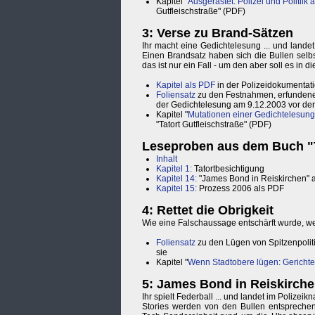
Kapitel "
Ausgerastet: Polizei und Politiik
Gutfleischstraße" (PDF)
3: Verse zu Brand-Sätzen
Ihr macht eine Gedichtelesung ... und lande
Einen Brandsatz haben sich die Bullen selbs
das ist nur ein Fall - um den aber soll es in 
Kapitel als PDF
in der Polizeidokumentat
Foliensatz
zu den Festnahmen, erfundene
der Gedichtelesung am 9.12.2003 vor der
Kapitel "
Mutationen einer Gedichtelesung
"Tatort Gutfleischstraße" (PDF)
Leseproben aus dem Buch "T
Inhalt
Kapitel 1:
Tatortbesichtigung
Kapitel 14:
"James Bond in Reiskirchen" 
Kapitel 15:
Prozess 2006 als PDF
4: Rettet die Obrigkeit
Wie eine Falschaussage entschärft wurde, wei
Foliensatz
zu den Lügen von Spitzenpolit
sie
Kapitel "
Wenn Stadtobere lügen: Gerichte
5: James Bond in Reiskirch
Ihr spielt Federball ... und landet im Polize
Stories werden von den Bullen entsprechend