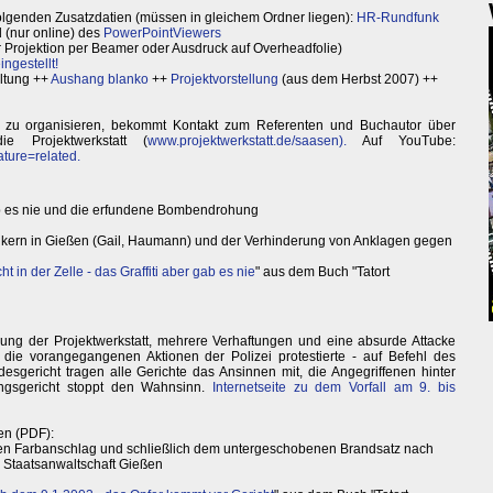
olgenden Zusatzdatien (müssen in gleichem Ordner liegen):
HR-Rundfunk
(nur online) des
PowerPointViewers
 Projektion per Beamer oder Ausdruck auf Overheadfolie)
ingestellt!
ltung ++
Aushang blanko
++
Projektvorstellung
(aus dem Herbst 2007) ++
al zu organisieren, bekommt Kontakt zum Referenten und Buchautor über
 Projektwerkstatt (
www.projektwerkstatt.de/saasen).
Auf YouTube:
ure=related.
 gab es nie und die erfundene Bombendrohung
ikern in Gießen (Gail, Haumann) und der Verhinderung von Anklagen gegen
t in der Zelle - das Graffiti aber gab es nie
" aus dem Buch "Tatort
ng der Projektwerkstatt, mehrere Verhaftungen und eine absurde Attacke
die vorangegangenen Aktionen der Polizei protestierte - auf Befehl des
esgericht tragen alle Gerichte das Ansinnen mit, die Angegriffenen hinter
ungsgericht stoppt den Wahnsinn.
Internetseite zu dem Vorfall am 9. bis
en (PDF):
n Farbanschlag und schließlich dem untergeschobenen Brandsatz nach
 Staatsanwaltschaft Gießen