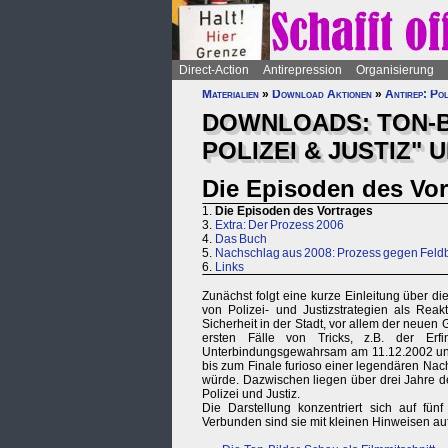
Direct-Action
Antirepression
Organisierung
Materialien
»
Download Aktionen
»
Antirep: Pol
DOWNLOADS: TON-B
POLIZEI & JUSTIZ" 
Die Episoden des Vor
1.
Die Episoden des Vortrages
3.
Extra: Der Prozess 2006
4.
Das Buch
5.
Nachschlag aus 2008: Prozess gegen Feldb
6.
Links
Zunächst folgt eine kurze Einleitung über d
von Polizei- und Justizstrategien als Rea
Sicherheit in der Stadt, vor allem der neue
ersten Fälle von Tricks, z.B. der Erf
Unterbindungsgewahrsam am 11.12.2002 un
bis zum Finale furioso einer legendären Nac
würde. Dazwischen liegen über drei Jahre d
Polizei und Justiz.
Die Darstellung konzentriert sich auf fünf
Verbunden sind sie mit kleinen Hinweisen 