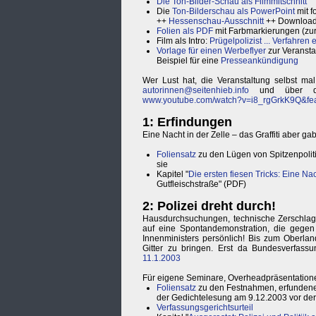
Die Ton-Bilder-Schau als Filmmitschnitt
Die
Ton-Bilderschau als PowerPoint
mit f
++
Hessenschau-Ausschnitt
++ Download 
Folien als PDF
mit Farbmarkierungen (zur
Film als Intro:
Prügelpolizist ... Verfahren e
Vorlage für einen Werbeflyer
zur Veransta
Beispiel für eine
Presseankündigung
Wer Lust hat, die Veranstaltung selbst m
autorinnen@seitenhieb.info
und über die
www.youtube.com/watch?v=i8_rgGrkK9Q&feat
1: Erfindungen
Eine Nacht in der Zelle – das Graffiti aber
Foliensatz
zu den Lügen von Spitzenpolit
sie
Kapitel "
Die ersten fiesen Tricks: Eine Nach
Gutfleischstraße" (PDF)
2: Polizei dreht durch!
Hausdurchsuchungen, technische Zerschlagu
auf eine Spontandemonstration, die gegen 
Innenministers persönlich! Bis zum Oberland
Gitter zu bringen. Erst da Bundesverfass
11.1.2003
Für eigene Seminare, Overheadpräsentation
Foliensatz
zu den Festnahmen, erfundene
der Gedichtelesung am 9.12.2003 vor der
Verfassungsgerichtsurteil