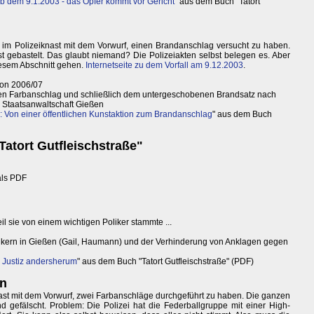
 ab dem 9.1.2003 - das Opfer kommt vor Gericht
" aus dem Buch "Tatort
t im Polizeiknast mit dem Vorwurf, einen Brandanschlag versucht zu haben.
t gebastelt. Das glaubt niemand? Die Polizeiakten selbst belegen es. Aber
diesem Abschnitt gehen.
Internetseite zu dem Vorfall am 9.12.2003
.
ion 2006/07
n Farbanschlag und schließlich dem untergeschobenen Brandsatz nach
 Staatsanwaltschaft Gießen
: Von einer öffentlichen Kunstaktion zum Brandanschlag
" aus dem Buch
atort Gutfleischstraße"
als PDF
l sie von einem wichtigen Poliker stammte ...
ikern in Gießen (Gail, Haumann) und der Verhinderung von Anklagen gegen
 Justiz andersherum
" aus dem Buch "Tatort Gutfleischstraße" (PDF)
en
iknast mit dem Vorwurf, zwei Farbanschläge durchgeführt zu haben. Die ganzen
 gefälscht. Problem: Die Polizei hat die Federballgruppe mit einer High-