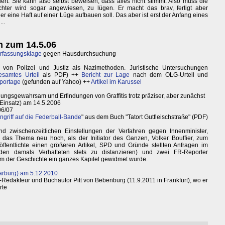
rt. Sie kann also selbst beweisen, dass alles nicht stimmt. Also muss die
hter wird sogar angewiesen, zu lügen. Er macht das brav, fertigt aber
 eine Haft auf einer Lüge aufbauen soll. Das aber ist erst der Anfang eines
..
n zum 14.5.06
rfassungsklage
gegen Hausdurchsuchung
 von Polizei und Justiz als Nazimethoden. Juristische Untersuchungen
esamtes Urteil
als PDF) ++
Bericht zur Lage
nach dem OLG-Urteil und
portage
(gefunden auf Yahoo) ++
Artikel im Karussel
ngsgewahrsam und Erfindungen von Graffitis trotz präziser, aber zunächst
-Einsatz) am 14.5.2006
06/07
griff auf die Federball-Bande
" aus dem Buch "Tatort Gutfleischstraße" (PDF)
 zwischenzeitlichen Einstellungen der Verfahren gegen Innenminister,
 das Thema neu hoch, als der Initiator des Ganzen, Volker Bouffier, zum
öffentlichte einen größeren Artikel, SPD und Gründe stellten Anfragen im
en damals Verhafteten stets zu distanzieren) und zwei FR-Reporter
dem der Geschichte ein ganzes Kapitel gewidmet wurde.
arburg) am 5.12.2010
Redakteur und Buchautor Pitt von Bebenburg (11.9.2011 in Frankfurt), wo er
rte