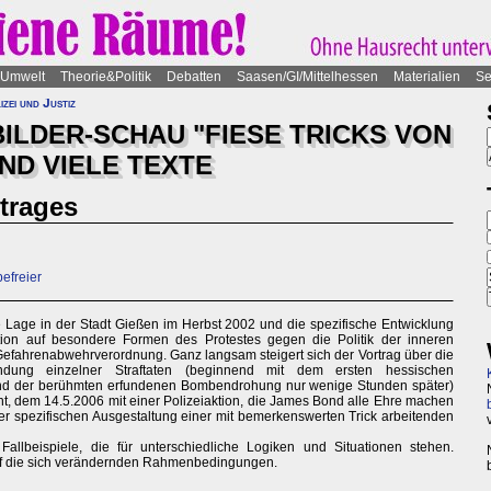
Umwelt
Theorie&Politik
Debatten
Saasen/GI/Mittelhessen
Materialien
Se
izei und Justiz
ILDER-SCHAU "FIESE TRICKS VON
UND VIELE TEXTE
trages
efreier
ie Lage in der Stadt Gießen im Herbst 2002 und die spezifische Entwicklung
ktion auf besondere Formen des Protestes gegen die Politik der inneren
n Gefahrenabwehrverordnung. Ganz langsam steigert sich der Vortrag über die
indung einzelner Straftaten (beginnend mit dem ersten hessischen
d der berühmten erfundenen Bombendrohung nur wenige Stunden später)
ht, dem 14.5.2006 mit einer Polizeiaktion, die James Bond alle Ehre machen
er spezifischen Ausgestaltung einer mit bemerkenswerten Trick arbeitenden
 Fallbeispiele, die für unterschiedliche Logiken und Situationen stehen.
auf die sich verändernden Rahmenbedingungen.