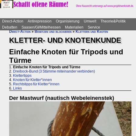
Direct-Action
Antirepression
Organisierung
Umwelt
Theorie&Politik
Debatten
Saasen/GI/Mittelhessen
Materialien
Service
Direct-Action
»
Besetzen und blockieren
»
Klettern und Knoten
KLETTER- UND KNOTENKUNDE
Einfache Knoten für Tripods und
Türme
1.
Einfache Knoten für Tripods und Türme
2.
Dreibock-Bund (3 Stämme miteinander verbinden)
3.
Klettertipps
4.
Knoten für Kletter*innen
5.
Rechtstipps für Kletter*innen
6.
Links
Der Mastwurf (nautisch Webeleinenstek)