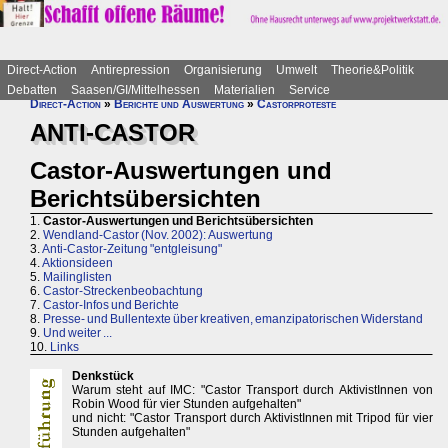
Direct-Action
Antirepression
Organisierung
Umwelt
Theorie&Politik
Debatten
Saasen/GI/Mittelhessen
Materialien
Service
Direct-Action
»
Berichte und Auswertung
»
Castorproteste
ANTI-CASTOR
Castor-Auswertungen und
Berichtsübersichten
1.
Castor-Auswertungen und Berichtsübersichten
2.
Wendland-Castor (Nov. 2002): Auswertung
3.
Anti-Castor-Zeitung "entgleisung"
4.
Aktionsideen
5.
Mailinglisten
6.
Castor-Streckenbeobachtung
7.
Castor-Infos und Berichte
8.
Presse- und Bullentexte über kreativen, emanzipatorischen Widerstand
9.
Und weiter ...
10.
Links
Denkstück
Warum steht auf IMC: "Castor Transport durch AktivistInnen von
Robin Wood für vier Stunden aufgehalten"
und nicht: "Castor Transport durch AktivistInnen mit Tripod für vier
Stunden aufgehalten"