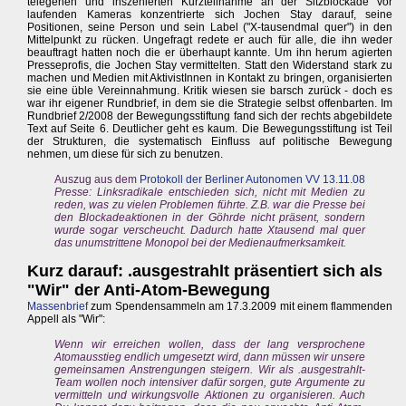
telegenen und inszenierten Kurzteilnahme an der Sitzblockade vor
laufenden Kameras konzentrierte sich Jochen Stay darauf, seine
Positionen, seine Person und sein Label ("X-tausendmal quer") in den
Mittelpunkt zu rücken. Ungefragt redete er auch für alle, die ihn weder
beauftragt hatten noch die er überhaupt kannte. Um ihn herum agierten
Presseprofis, die Jochen Stay vermittelten. Statt den Widerstand stark zu
machen und Medien mit AktivistInnen in Kontakt zu bringen, organisierten
sie eine üble Vereinnahmung. Kritik wiesen sie barsch zurück - doch es
war ihr eigener Rundbrief, in dem sie die Strategie selbst offenbarten. Im
Rundbrief 2/2008 der Bewegungsstiftung fand sich der rechts abgebildete
Text auf Seite 6. Deutlicher geht es kaum. Die Bewegungsstiftung ist Teil
der Strukturen, die systematisch Einfluss auf politische Bewegung
nehmen, um diese für sich zu benutzen.
Auszug aus dem
Protokoll der Berliner Autonomen VV 13.11.08
Presse: Linksradikale entschieden sich, nicht mit Medien zu
reden, was zu vielen Problemen führte. Z.B. war die Presse bei
den Blockadeaktionen in der Göhrde nicht präsent, sondern
wurde sogar verscheucht. Dadurch hatte Xtausend mal quer
das unumstrittene Monopol bei der Medienaufmerksamkeit.
Kurz darauf: .ausgestrahlt präsentiert sich als
"Wir" der Anti-Atom-Bewegung
Massenbrief
zum Spendensammeln am 17.3.2009 mit einem flammenden
Appell als "Wir":
Wenn wir erreichen wollen, dass der lang versprochene
Atomausstieg endlich umgesetzt wird, dann müssen wir unsere
gemeinsamen Anstrengungen steigern. Wir als .ausgestrahlt-
Team wollen noch intensiver dafür sorgen, gute Argumente zu
vermitteln und wirkungsvolle Aktionen zu organisieren. Auch