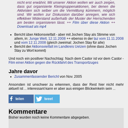
nicht erst erwähnt. Mit unserer Aktion wollen wir auch zeigen,
dass gut organisierte Kleingruppenaktionen, bei denen die
Aktivisten sich selber um die Vermittlung kümmern, möglich
sind. Wir wollen zur Diskussion darüber anregen, wie sich
effektiver Widerstand außerhalb der Muster der Herrschenden
am besten organisieren lässt. ++
Film über diese Aktion
++
Download als mp4
Bericht über Aktionsvielfalt - aber mit Jochen Stay als Stimme von
allem, in:
Junge Welt, 12.11.2008
++ ebenso in der
taz vom 11.11.2008
und
vom 12.11.2008
(gleich zweimal: Jochen Stay für alle)
Bericht der
Aktionsvielfalt im Landkreis Uelzen
(ohne dass Jochen
Stay zu Wort kommt)
Und noch ein positiver Nachschlag: Nach dem Castor ist vor dem Castor -
Film einer Aktion gegen die Rückfahrt des Transportzuges
Jahre davor
Zusammenfassender Bericht
von Nov. 2005
Ansonsten ist unschwer zu erkennen, dass der Rest hier nicht mehr
aktuell ist ... interessant kann er aber aus einigen Blickwinkeln sein ...
Kommentare
Bisher wurden noch keine Kommentare abgegeben.