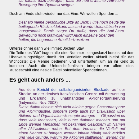
Du kannst dazu beitragen, dass die neu erwachte Anti-Atom-
Bewegung ihre Dynamik steigert.
Doch am Ende steht wieder nur das Eine: Wir wollen Spenden ...
Deshalb meine persönliche Bitte an Dich: Fülle noch heute die
beiliegende Rückmeldekarte aus und werde UnterstützerIn von
.ausgestrahlt. Damit sorgst Du dafür, dass die Anti-Atom-
Bewegung noch kraftvoller wird! Auch einzelne Spenden
helfen, die begonnene Arbeit fortzusetzen.
Unterzeichner dann wie immer: Jochen Stay
Die Teile des "Wir" trugen alle eine Nummer - eingestanzt bereits auf dem
Überweisungsträger, damit der Verteiler weiter aktuell bleibt für das
Wichtigste: Die Menge bedienen und unterhalten, um an ihr Geld zu
kommen. Auch die Unterschriftenlisten bringen vor allem eins:
.ausgestrahlt eine riesige Datei potentieller SpenderInnen.
Es geht auch anders ...
Aus dem
Bericht der selbstorganisierten Blockade
auf der
Strecke an der deutsch-französischen Grenze mit Auswertung
und Erklärung zu unabhängiger Aktionsorganisierung
(Indymedia, Nov. 2008)
Diese Aktion richtete sich nicht alleine gegen Castortransporte
und Atomindustrie, sondern sollte auch zur Diskussion über
Aktions- und Organisationskonzepte anregen. ... Oft passiert es
dass viele Menschen, viele bunte Aktionen machen und am
Ende wenige Menschen mit bekannten Gesichtern im Namen
aller AktivistInnen reden. Bei dem Versuch die Vielfalt auf
einen Nenner zu bringen, werden Inhalte häufig stark verkürzt
und viele Gründe, warum die Aktionen stattfanden, werden gar