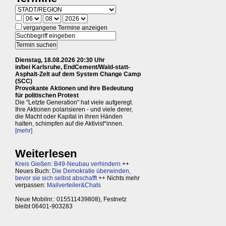
vergangene Termine anzeigen
Dienstag, 18.08.2026 20:30 Uhr
in/bei Karlsruhe, EndCement/Wald-statt-
Asphalt-Zelt auf dem System Change Camp
(SCC)
Provokante Aktionen und ihre Bedeutung
für politischen Protest
Die "Letzte Generation" hat viele aufgeregt.
Ihre Aktionen polarisieren - und viele derer,
die Macht oder Kapital in ihren Händen
halten, schimpfen auf die Aktivist*innen.
[mehr]
Weiterlesen
Kreis Gießen: B49-Neubau verhindern
++
Neues Buch:
Die Demokratie überwinden,
bevor sie sich selbst abschafft
++ Nichts mehr
verpassen:
Mailverteiler&Chats
Neue Mobilnr.: 015511439808), Festnetz
bleibt 06401-903283