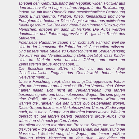
spiegelt den Gemütszustand der Republik wider. Politiker aus
dem konservativen Lager schüren Ängste in der Bevölkerung,
indem sie mit ihrer Rhetorik eine gesellschaftliche Bedrohung
durch Einwanderung, Inflation, Krieg, Klimaschutz und hohe
Energiepreise befeuern. Diese Ängste werden aus politischem
Kalkül geschürt. Die Reaktion darauf, den inneren Rückzug der
Menschen, erleben wir dann im Verkehr: Die Autos werden
dominanter und Fahrer aggressiver. Es gilt das Recht des
Stärkeren. ...
Potenzielle Radfahrer trauen sich nicht aufs Fahrrad, weil sie
sich in der Innenstadt die Fahrbahn mit Autos teilen müssen.
Und unsere neue Studie zu Grundschülern im Straßenverkehr,
die kurz vor der Veröffentlichung steht, bestätigt, dass Kinder
sich im Verkehr sehr unsicher fühlen, und etwa an
Zebrastreifen große Angst haben. ...
Die Botschaft eines SUVs ist: Geh mir aus dem Weg!
Gesellschaftliche Fragen, das Gemeinwohl, haben keine
Relevanz mehr. ...
Unsere Forschung zeigt, dass es ängstlich-aggressive Fahrer
gibt, die besonders problematisch für den Verkehr sind. Diese
Fahrer halten sich nicht an Verkehrsregeln und fahren
besonders große und hochmotorisierte Wagen. Sie sind gegen
eine Politik, die den Verkehr sicherer machen würde und
wählen die Parteien, die den Status quo beibehalten wollen.
Diese Gruppe lenkt unser Verkehrssystem. Unsere Studie zeigt
auch, dass diese Gruppe von liberalen konservativen Wählern
geprägt ist. Sie fahren bereits besonders große Autos und
wünschen sich noch größere Autos. ...
Vor allem machen mir aber die Prozesse Sorge, die wir kaum
diskutieren – die Zunahme an Aggressivität, die Aufrüstung bei
Masse und Motorisierung der Wagen, die immer größere
Bindung vieler Menschen an das Auto. Hier driftet ein