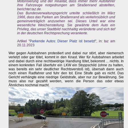
Motorisierung und der Realität, dass immer mehr Autofahrer
ihre Fahrzeuge notgedrungen am Straßenrand abstellten,
berichtet taz.de.
Das Bundesverwaltungsgericht urteilte schließlich im März
1966, dass das Parken am Straßenrand als verkehrsüblich und
gemeinverträglich anzusehen sei. Dieses Urteil war eine
wesentliche Weichenstellung. Sie gewährte dem Auto ein
Privileg, das unser Stadtbild nachhaltig veränderte und sich tief
in der deutschen Rechtsprechung verankerte.
Artikel "
Parkende Autos: Dieser Platz ist besetzt
", in: taz am
20.11.2023
Wer gegen Autobahnen protestiert und dabei nur stört, aber niemensch
verletzt oder gar tötet, kommt in den Knast. Wer für Autobahnen arbeitet
und dabei durch eine rechtswidrige Handlung tötet, bekommt ... nichts. In
einem konkreten Fall überfuhr ein LKW ein Stoppschild (ohne zu halten,
was bereits ein sehr deutlicher Rechtsverstoß ist), übersah dann auch
noch einen Radfahrer und fuhr den tot. Eine Strafe gab es nicht. Das
Gericht verhängte eine niedrige Geldstrafe, aber nur zur Bewährung. Sie
muss also nur gezahlt werden, wenn die Person das oder etwas
Ähnliches nochmal macht.