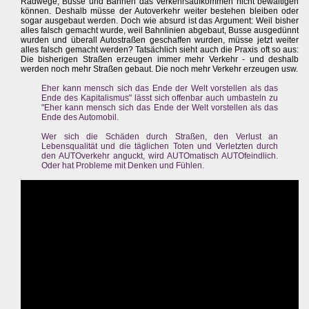
Radwege, Busse und Bahnen das Verkehrsaufkommen nicht bewältigen
können. Deshalb müsse der Autoverkehr weiter bestehen bleiben oder
sogar ausgebaut werden. Doch wie absurd ist das Argument: Weil bisher
alles falsch gemacht wurde, weil Bahnlinien abgebaut, Busse ausgedünnt
wurden und überall Autostraßen geschaffen wurden, müsse jetzt weiter
alles falsch gemacht werden? Tatsächlich sieht auch die Praxis oft so aus:
Die bisherigen Straßen erzeugen immer mehr Verkehr - und deshalb
werden noch mehr Straßen gebaut. Die noch mehr Verkehr erzeugen usw.
Eher kann mensch sich das Ende der Welt vorstellen als das
Ende des Kapitalismus" lässt sich offenbar auch umbasteln zu
"Eher kann mensch sich das Ende der Welt vorstellen als das
Ende des Automobil.
Wer sich die Schäden durch Straßen, den Verlust an
Lebensqualität und die täglichen Toten und Verletzten durch
den AUTOverkehr anguckt, wird AUTOmatisch AUTOfeindlich.
Oder hat Probleme mit Denken und Fühlen.