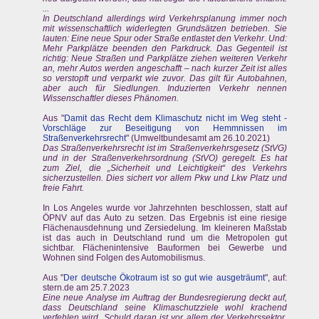
...
In Deutschland allerdings wird Verkehrsplanung immer noch
mit wissenschaftlich widerlegten Grundsätzen betrieben. Sie
lauten: Eine neue Spur oder Straße entlastet den Verkehr. Und:
Mehr Parkplätze beenden den Parkdruck. Das Gegenteil ist
richtig: Neue Straßen und Parkplätze ziehen weiteren Verkehr
an, mehr Autos werden angeschafft – nach kurzer Zeit ist alles
so verstopft und verparkt wie zuvor. Das gilt für Autobahnen,
aber auch für Siedlungen. Induzierten Verkehr nennen
Wissenschaftler dieses Phänomen.
Aus "
Damit das Recht dem Klimaschutz nicht im Weg steht -
Vorschläge zur Beseitigung von Hemmnissen im
Straßenverkehrsrecht
" (Umweltbundesamt am 26.10.2021)
Das Straßenverkehrsrecht ist im Straßenverkehrsgesetz (StVG)
und in der Straßenverkehrsordnung (StVO) geregelt. Es hat
zum Ziel, die „Sicherheit und Leichtigkeit“ des Verkehrs
sicherzustellen. Dies sichert vor allem Pkw und Lkw Platz und
freie Fahrt.
In Los Angeles wurde vor Jahrzehnten beschlossen, statt auf
ÖPNV auf das Auto zu setzen. Das Ergebnis ist eine riesige
Flächenausdehnung und Zersiedelung. Im kleineren Maßstab
ist das auch in Deutschland rund um die Metropolen gut
sichtbar. Flächenintensive Bauformen bei Gewerbe und
Wohnen sind Folgen des Automobilismus.
Aus "
Der deutsche Ökotraum ist so gut wie ausgeträumt
", auf:
stern.de am 25.7.2023
Eine neue Analyse im Auftrag der Bundesregierung deckt auf,
dass Deutschland seine Klimaschutzziele wohl krachend
verfehlen wird. Schuld daran ist vor allem der Verkehrssektor.