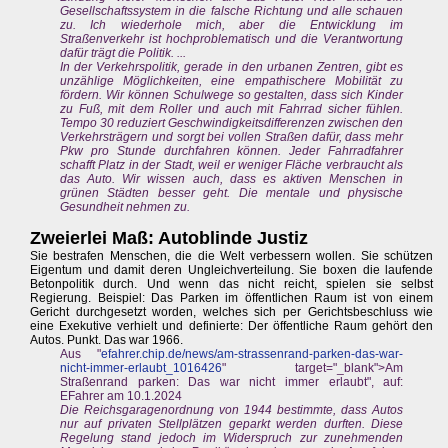
Gesellschaftssystem in die falsche Richtung und alle schauen
zu. Ich wiederhole mich, aber die Entwicklung im
Straßenverkehr ist hochproblematisch und die Verantwortung
dafür trägt die Politik. ...
In der Verkehrspolitik, gerade in den urbanen Zentren, gibt es
unzählige Möglichkeiten, eine empathischere Mobilität zu
fördern. Wir können Schulwege so gestalten, dass sich Kinder
zu Fuß, mit dem Roller und auch mit Fahrrad sicher fühlen.
Tempo 30 reduziert Geschwindigkeitsdifferenzen zwischen den
Verkehrsträgern und sorgt bei vollen Straßen dafür, dass mehr
Pkw pro Stunde durchfahren können. Jeder Fahrradfahrer
schafft Platz in der Stadt, weil er weniger Fläche verbraucht als
das Auto. Wir wissen auch, dass es aktiven Menschen in
grünen Städten besser geht. Die mentale und physische
Gesundheit nehmen zu.
Zweierlei Maß: Autoblinde Justiz
Sie bestrafen Menschen, die die Welt verbessern wollen. Sie schützen
Eigentum und damit deren Ungleichverteilung. Sie boxen die laufende
Betonpolitik durch. Und wenn das nicht reicht, spielen sie selbst
Regierung. Beispiel: Das Parken im öffentlichen Raum ist von einem
Gericht durchgesetzt worden, welches sich per Gerichtsbeschluss wie
eine Exekutive verhielt und definierte: Der öffentliche Raum gehört den
Autos. Punkt. Das war 1966.
Aus "
efahrer.chip.de/news/am-strassenrand-parken-das-war-
nicht-immer-erlaubt_1016426
" target="_blank">Am
Straßenrand parken: Das war nicht immer erlaubt", auf:
EFahrer am 10.1.2024
Die Reichsgaragenordnung von 1944 bestimmte, dass Autos
nur auf privaten Stellplätzen geparkt werden durften. Diese
Regelung stand jedoch im Widerspruch zur zunehmenden