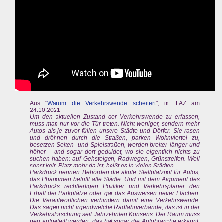
Aus "
Warum die Verkehrswende scheitert
", in: FAZ am
24.10.2021
Um den aktuellen Zustand der Verkehrswende zu erfassen,
muss man nur vor die Tür treten. Nicht weniger, sondern mehr
Autos als je zuvor füllen unsere Städte und Dörfer. Sie rasen
und dröhnen durch die Straßen, parken Wohnviertel zu,
besetzen Seiten- und Spielstraßen, werden breiter, länger und
höher – und sogar dort geduldet, wo sie eigentlich nichts zu
suchen haben: auf Gehsteigen, Radwegen, Grünstreifen. Weil
sonst kein Platz mehr da ist, heißt es in vielen Städten.
Parkdruck nennen Behörden die akute Stellplatznot für Autos,
das Phänomen betrifft alle Städte. Und mit dem Argument des
Parkdrucks rechtfertigen Politiker und Verkehrsplaner den
Erhalt der Parkplätze oder gar das Ausweisen neuer Flächen.
Die Verantwortlichen verhindern damit eine Verkehrswende.
Das sagen nicht irgendwelche Radfahrverbände, das ist in der
Verkehrsforschung seit Jahrzehnten Konsens. Der Raum muss
neu aufgeteilt werden, das hat sogar die Autobranche erkannt.