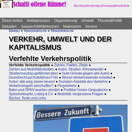
Direct-Action
Antirepression
Organisierung
Umwelt
Theorie&Politik
Debatten
Saasen/GI/Mittelhessen
Materialien
Service
Umwelt
»
Verkehrspolitik
»
Verkehrspolitik
VERKEHR, UMWELT UND DER
KAPITALISMUS
Verfehlte Verkehrspolitik
Verfehlte Verkehrspolitik
●
Zahlen, Fakten, Zitate
●
Zahlen aus Mobilitätsstudien
●
Autos, Straßen, Klimawandel
●
Straßenneubau gefährdet alles
●
Gute Gründe gegen alle Autos
●
Grundrecht auf Autofahren? Nö
●
Woran Verkehrswende scheitert
●
Autos: alte weg, keine neuen!
●
Sozialen Aspekte des Verkehrs
●
Verkehrsregeln abschaffen?
●
Flugverkehr
●
Bahn und ÖPNV wurden zerstört
●
Politiker*innen-Gequatsche
●
Sprücheklopfer, Lobby & Co.
●
Mobilität: vergessene Fragen
●
Bücher, Texte und Links