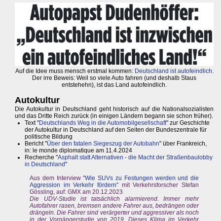
Auf die Idee muss mensch erstmal kommen:
Deutschland ist autofeindlich
.
Der irre Beweis: Weil so viele Auto fahren (und deshalb Staus
entstehehn), ist das Land autofeindlich.
Autokultur
Die Autokultur in Deutschland geht historisch auf die Nationalsozialisten
und das Dritte Reich zurück (in einigen Ländern begann sie schon früher).
Text "
Deutschlands Weg in die Automobilgesellschaft
" zur Geschichte
der Autokultur in Deutschland auf den Seiten der Bundeszentrale für
politische Bildung
Bericht "
Über den fatalen Siegeszug der Autobahn
" über Frankreich,
in: le monde diplomatique am 11.4.2024
Recherche "
Asphalt statt Alternativen - die Macht der Straßenbaulobby
in Deutschland
"
Aus dem Interview "
Wie SUVs zu Festungen werden und die
Aggression im Verkehr fördern
" mit Verkehrsforscher Stefan
Gössling, auf: GMX am 20.12.2023
Die UDV-Studie ist tatsächlich alarmierend. Immer mehr
Autofahrer rasen, bremsen andere Fahrer aus, bedrängen oder
drängeln. Die Fahrer sind verärgerter und aggressiver als noch
in der Vorgängerstudie von 2019. Dieses Klima im Verkehr