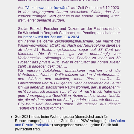
Aus "
Verkehrswende rückwärts
", auf: Zeit Online am 6.12.2023
In den vergangenen Jahren versuchten Städte, das Auto
zurückzudrängen. Jetzt geht es in die andere Richtung. Auch,
weil Fehler gemacht wurden.
Stefan Bratzel, Forscher und Dozent an der Fachhochschule
für Wirtschaft in Bergisch Gladbach, zur Pendlerpauschaleüber,
im
Interview mit der Zeit am 11.4.2024
Ich nenne sie gerne Zersiedlungspauschale. Sie macht das
Weiterwegwohnen attraktiver. Nach der Neuregelung steigt sie
ab dem 21. Entfernungskilometer sogar auf 38 Cent pro
Kilometer. Die Pauschale gilt zwar unabhängig vom
Verkehrsmittel. Allerdings nutzen Pendler zu mehr als 60
Prozent das private Auto. Wer in der Stadt die hohen Mieten
zahlt, ist dagegen gekniffen. ...
Wir müssen Autofahren unattraktiver machen und die
Nahräume aufwerten. Dafür müssen wir den Verkehrsraum in
den Städten neu aufteilen, mehr Platz schaffen für
Fahrradfahren und zu Fuß gehen. Dann beschließen die Leute:
Ich will lieber im städtischen Raum wohnen, der ist angenehm,
nicht zu laut, ich komme schnell von A nach B, ich habe eine
gute Versorgung mit Geschäften, Ärzten und so weiter. Und für
die, die mit dem Auto in die Stadt pendeln, sollten wir über eine
City-Maut und Ähnliches reden. Wir müssen aus diesem
Teufelskreis herauskommen.
Seit 2021 muss beim Wohnungsbau (demnächst auch für
Renovierungen) noch mehr Geld für die PKW-Anlagen (
Ladesäulen
und E-Auto-Parkplätze
) ausgegeben werden - grüne Politik halt
(Wirtschaft first).