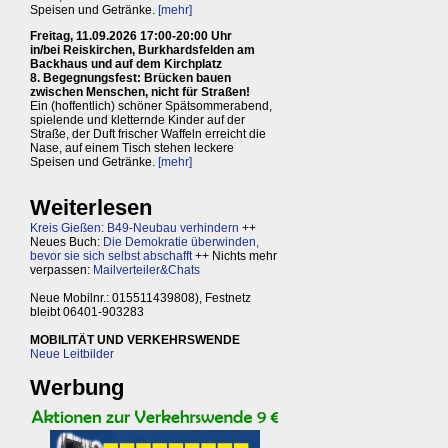
Speisen und Getränke.
[mehr]
Freitag, 11.09.2026 17:00-20:00 Uhr
in/bei Reiskirchen, Burkhardsfelden am
Backhaus und auf dem Kirchplatz
8. Begegnungsfest: Brücken bauen
zwischen Menschen, nicht für Straßen!
Ein (hoffentlich) schöner Spätsommerabend,
spielende und kletternde Kinder auf der
Straße, der Duft frischer Waffeln erreicht die
Nase, auf einem Tisch stehen leckere
Speisen und Getränke.
[mehr]
Weiterlesen
Kreis Gießen: B49-Neubau verhindern
++
Neues Buch:
Die Demokratie überwinden,
bevor sie sich selbst abschafft
++ Nichts mehr
verpassen:
Mailverteiler&Chats
Neue Mobilnr.: 015511439808), Festnetz
bleibt 06401-903283
MOBILITÄT UND VERKEHRSWENDE
Neue Leitbilder
Werbung