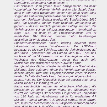
Das Übel ist weitgehend hausgemacht. ...
Das Scheitern ist zu großen Teilen hausgemacht. Und damit
vorhersehbar. Vor allem der Verkehrssektor trägt Schuld daran,
denn in ihm bleibt weitgehend immer alles beim Alten, dafür
sorgen die etablierten politisch-ökonomischen Strukturen.
Laut dem Projektionsbericht werden die Bundesbürger 2030
rund 200 Millionen Tonnen mehr Klimagas verursachen als
geplant – das ist ziemlich genau der Betrag, mit dem der
Verkehrssektor seinen Klimaschutzvorgaben hinterherhinkt.
Noch 2030, so heißt es im Projektionsbericht, wird er
mindestens 187 Millionen Tonnen mehr Treibhausgas
ausstoßen als er eigentlich darf.
Bundesverkehrsminister Volker Wissing bewertet diese
Erkenntnis mit einem Schulterzucken. Der FDP-Mann
betrachtet es wie sein Schicksal, dass die Verkehrsleistung auf
der Straße – gemessen am Vor-Corona-Jahr 2019 – bis 2051
noch einmal um 54 Prozent zunimmt. Das liege vor allem am
Wachstum des Güterverkehrs, gegen das auch sein
Ministerium kein wirksames Rezept aufweisen kann. ...
Wer glaubt, das 49-Euro-Deutschlandticket, vom Staat mit drei
Milliarden Euro gefördert, könne die Verkehrswende deutlich
beschleunigen, wird vom Projektionsbericht eines Besseren
belehrt. Es halte die Leute kaum davon ab, ein eigenes Auto zu
kaufen, heißt es. Der Klimaeffekt liege bei deutlich unter einer
Million Tonnen Einsparung im Jahr.
Kaum verständlich, warum viel einfachere Methoden, die
Emissionen zu senken, immer wieder am Widerstand nicht
zuletzt von Wissings FDP scheitern: Ein generelles Tempolimit
von 120 km/h auf Autobahnen würde für mindestens 4,7
Millionen Tonnen weniger CO2 pro Jahr sorgen. Doch obwohl
sich selbst die Mehrheit der ADAC-Mitglieder inzwischen dafür
ausspricht, ist ein Limit politisch nach wie vor tabu.