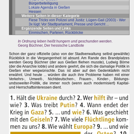
Bürgerbeteiligung
Lokale Agenda in Gießen
Hessen
Weitere Seiten in dieser Kategorie
Fiese Tricks von Polizei und Justiz: Lügen-Gail (2003) - Wer
3x lügt: Vor Stadtparlament, Presse und Gericht ...
Ergänzende Seiten und Links
Einmischen, Parteien, Rückblicke
In Ordnung leben heißt hungern und geschunden werden
.
Georg Büchner, Der hessische Landbote
Schon der ganz offizielle (also von der Stadtverwaltung selbst gewählte)
Rückblick in die Vergangenheit ist absurd. Am Rande des Brandplatzes
werden Georg Büchner (der aus Gießen fliehen musste), Ludwig Börne
(der die Anarchie lobte) und andere geehrt, die sich die damalige Politik in
Gießen eher wegwünschte. Das ist aber auf den Gedenktafeln nicht
erwähnt. Und heute ... würden die auch ihre Probleme haben mit einer
Verkehrs-, Umwelt-, Nichtdeutschen-, Frauen-, Kinder-, Bildungs-
undsoweiter-Politik, die immer noch (wenn auch modernisiert) Kapital-
und Herrschaftsinteressen dient.