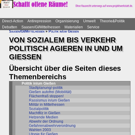
Direct-Action
Antirepression
Organisierung
Umwelt
Theorie&Politik
Debatten
Saasen/GI/Mittelhessen
Materialien
Service
Saasen/GI/Mittelhessen
»
Politik in/um Gießen
VON SOZIALEM BIS VERKEHR
POLITISCH AGIEREN IN UND UM
GIESSEN
Übersicht über die Seiten dieses
Themenbereichs
Politik in/um Gießen
Stadtplanung/-politik
Gießen autofrei (Mobilität)
Flächenfraß stoppen!
Rassismus in/um Gießen
Militär in Mittelhessen
Sozialpolitik
Machtfilz in Gießen
Hetzende Medien
Abwehr der Ordnung
Gefahrenabwehrverordnung
Wahlen 2003
Utopie für Gießen