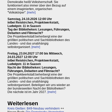
Demokratie heißt Volksherrschaft. Sie
funktioniert also immer über den Bezug auf
einem imaginierten, organischen
"Volkskörper".
[mehr]
Samstag, 24.10.2026 12:00 Uhr
in/bei Reiskirchen, Projektwerkstatt,
Ludwigstr. 11 in Saasen
Tag der Bibliotheken: Lesungen, Führungen,
Debatten und Filmnacht?
Die Projektwerkstatt beherbergt eine der
größten politischen und Sachbibliotheken des
Landes - und das unabhängig
selbstorganisiert.
[mehr]
Freitag, 23.04.2027 17:00 bis Mittwoch,
24.03.2027 12:00 Uhr
in/bei Reiskirchen, Projektwerkstatt,
Ludwigstr. 11 in Saasen
Nacht der Bibliotheken: Lesungen,
Führungen, Debatten und Filmnacht?
Die Projektwerkstatt beherbergt eine der
größten politischen und Sachbibliotheken des
Landes - und das unabhängig
selbstorganisiert. Beteiligen wir uns wieder an
der bundesweiten Nacht der Bibliotheken?
Die nächste ist im Jahr 2027.
[mehr]
Weiterlesen
Kreis Gießen: B49-Neubau verhindern
++
Neues Buch:
Die Demokratie überwinden,