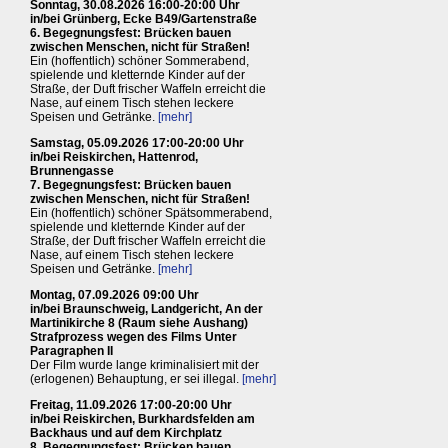
Sonntag, 30.08.2026 16:00-20:00 Uhr
in/bei Grünberg, Ecke B49/Gartenstraße
6. Begegnungsfest: Brücken bauen
zwischen Menschen, nicht für Straßen!
Ein (hoffentlich) schöner Sommerabend,
spielende und kletternde Kinder auf der
Straße, der Duft frischer Waffeln erreicht die
Nase, auf einem Tisch stehen leckere
Speisen und Getränke.
[mehr]
Samstag, 05.09.2026 17:00-20:00 Uhr
in/bei Reiskirchen, Hattenrod,
Brunnengasse
7. Begegnungsfest: Brücken bauen
zwischen Menschen, nicht für Straßen!
Ein (hoffentlich) schöner Spätsommerabend,
spielende und kletternde Kinder auf der
Straße, der Duft frischer Waffeln erreicht die
Nase, auf einem Tisch stehen leckere
Speisen und Getränke.
[mehr]
Montag, 07.09.2026 09:00 Uhr
in/bei Braunschweig, Landgericht, An der
Martinikirche 8 (Raum siehe Aushang)
Strafprozess wegen des Films Unter
Paragraphen II
Der Film wurde lange kriminalisiert mit der
(erlogenen) Behauptung, er sei illegal.
[mehr]
Freitag, 11.09.2026 17:00-20:00 Uhr
in/bei Reiskirchen, Burkhardsfelden am
Backhaus und auf dem Kirchplatz
8. Begegnungsfest: Brücken bauen