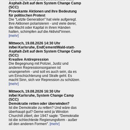
Asphalt-Zelt auf dem System Change Camp
(SCC)
Provokante Aktionen und ihre Bedeutung
für politischen Protest
Die "Letzte Generation" hat viele aufgeregt.
Ihre Aktionen polarisieren - und viele derer,
die Macht oder Kapital in ihren Händen
halten, schimpfen auf die Aktivist*innen.
[mehr]
Mittwoch, 19.08.2026 14:30 Uhr
in/bei Karlsruhe, EndCement/Wald-statt-
Asphalt-Zelt auf dem System Change Camp
(SCC)
Kreative Antirepression
Die Begegnung mit Polizei, Justiz und
anderen Repressionsorganen ist
unangenehm - und soll es auch sein, da es
um Einschüchterung und Strafe geht. Es
macht Sinn, sich vor Repression zu schützen.
[mehr]
Mittwoch, 19.08.2026 16:30 Uhr
in/bei Karlsruhe, System Change Camp
(SCC)
Demokratie retten oder überwinden?
Ist die Demokratie zu retten? Und wäre das
überhaupt gut? Gerne wird ja Winston
Churchill zitiert, der 1947 sagte: "Demokratie
ist die schlechteste Regierungsform - außer
all den anderen Formen".
[mehr]