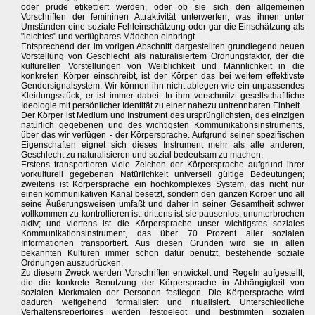
oder prüde etikettiert werden, oder ob sie sich den allgemeinen
Vorschriften der femininen Attraktivität unterwerfen, was ihnen unter
Umständen eine soziale Fehleinschätzung oder gar die Einschätzung als
"leichtes" und verfügbares Mädchen einbringt.
Entsprechend der im vorigen Abschnitt dargestellten grundlegend neuen
Vorstellung von Geschlecht als naturalisiertem Ordnungsfaktor, der die
kulturellen Vorstellungen von Weiblichkeit und Männlichkeit in die
konkreten Körper einschreibt, ist der Körper das bei weitem effektivste
Gendersignalsystem. Wir können ihn nicht ablegen wie ein unpassendes
Kleidungsstück, er ist immer dabei. In ihm verschmilzt gesellschaftliche
Ideologie mit persönlicher Identität zu einer nahezu untrennbaren Einheit.
Der Körper ist Medium und Instrument des ursprünglichsten, des einzigen
natürlich gegebenen und des wichtigsten Kommunikationsinstruments,
über das wir verfügen - der Körpersprache. Aufgrund seiner spezifischen
Eigenschaften eignet sich dieses Instrument mehr als alle anderen,
Geschlecht zu naturalisieren und sozial bedeutsam zu machen.
Erstens transportieren viele Zeichen der Körpersprache aufgrund ihrer
vorkulturell gegebenen Natürlichkeit universell gültige Bedeutungen;
zweitens ist Körpersprache ein hochkomplexes System, das nicht nur
einen kommunikativen Kanal besetzt, sondern den ganzen Körper und all
seine Äußerungsweisen umfaßt und daher in seiner Gesamtheit schwer
vollkommen zu kontrollieren ist; drittens ist sie pausenlos, ununterbrochen
aktiv; und viertens ist die Körpersprache unser wichtigstes soziales
Kommunikationsinstrument, das über 70 Prozent aller sozialen
Informationen transportiert. Aus diesen Gründen wird sie in allen
bekannten Kulturen immer schon dafür benutzt, bestehende soziale
Ordnungen auszudrücken.
Zu diesem Zweck werden Vorschriften entwickelt und Regeln aufgestellt,
die die konkrete Benutzung der Körpersprache in Abhängigkeit von
sozialen Merkmalen der Personen festlegen. Die Körpersprache wird
dadurch weitgehend formalisiert und ritualisiert. Unterschiedliche
Verhaltensrepertoires werden festgelegt und bestimmten sozialen