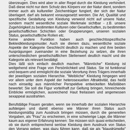
überzeugen. Dies wird aber in aller Regel durch die Kleidung verhindert.
Daß diese nicht nur dem Schutz des Körpers vor der Natur dient, sondern
immer auch als kultureller Zeichenträger fungiert, der sich der Natur
überlagert. darf als bekannt vorausgesetzt werden. Die Art, Qualität und
spezifische Gestaltung von Kleidung verweist nicht auf unsere Natur,
sondern macht wesentliche soziale Merkmale sichtbar - z.B. unsere
Zugehörigkeit zu bestimmten Kulturen oder Gesellschaften, zu bestimmten
gesellschaftlichen Schichten oder Gruppierungen, unseren sozialen
Status, gesellschaftliche Rollen etc.
Keine andere Funktion haben auch geschlechtsspezifische
Bekleidkleidungsmuster. Auch sie dienen dazu, wesentliche soziale
Aspekte der Kategorie Geschlecht deutlich zu machen und ihre beiden
Ausprägungen zueinander in eine Beziehung zu setzen, die ihren
unterschiedlichen gesellschaftlichen Stellenwert deutlich macht und die
Kategorie als relevant bestätigt.
Dies läßt sich einfach deutlich machen. "Männliche" Kleidung ist
weitgehend eine Frage von Persönlichkeit und Status. Sie ist funktional
und bequem und ermöglicht die soziale Verortung ihres Trägers innerhalb
der jeweiligen sozialen Hierarchie. "Weibliche" Kleidung hingegen wird
vor allem unter dem Aspekt der heterosexuellen Attraktivität, das heißt
nach einseitig aus männlicher Perspektive entwickelten Maßstäben
bewertet: Sie soll die Figur vorteilhaft zur Geltung bringen, hinreichende
Einblicke ermöglichen, ausreichend Haut freilassen und angemessen
sexappeal ausstrahlen.
Berufstätige Frauen geraten, wenn sie innerhalb der sozialen Hierarchie
aufsteigen und damit ebenso wie Männer ihren Status auch
kleidungsmäßig zum Ausdruck bringen müssen, durch die generellen
Vorgaben, als "Frau" zu erscheinen, in eine schwierige Lage, die Männer
kaum aus eigener Erfahrung kennen: Sie müssen sich quasi entscheiden,
ob sie durch entsprechend seriöse Kleidung dem Ausdruck von Status
den Vorrang geben, was dazu führen kann, daß sie als "blaustrümpfig"