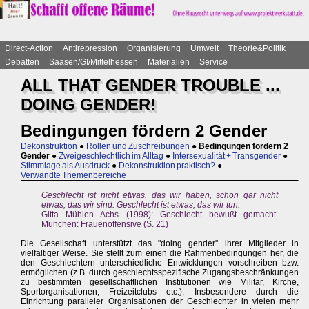
Direct-Action
Antirepression
Organisierung
Umwelt
Theorie&Politik
Debatten
Saasen/GI/Mittelhessen
Materialien
Service
ALL THAT GENDER TROUBLE ...
DOING GENDER!
Bedingungen fördern 2 Gender
Dekonstruktion
●
Rollen und Zuschreibungen
●
Bedingungen fördern 2
Gender
●
Zweigeschlechtlich im Alltag
●
Intersexualität + Transgender
●
Stimmlage als Ausdruck
●
Dekonstruktion praktisch?
●
Verwandte Themenbereiche
Geschlecht ist nicht etwas, das wir haben, schon gar nicht
etwas, das wir sind. Geschlecht ist etwas, das wir tun.
Gitta Mühlen Achs (1998): Geschlecht bewußt gemacht.
München: Frauenoffensive (S. 21)
Die Gesellschaft unterstützt das "doing gender" ihrer Mitglieder in
vielfältiger Weise. Sie stellt zum einen die Rahmenbedingungen her, die
den Geschlechtern unterschiedliche Entwicklungen vorschreiben bzw.
ermöglichen (z.B. durch geschlechtsspezifische Zugangsbeschränkungen
zu bestimmten gesellschaftlichen Institutionen wie Militär, Kirche,
Sportorganisationen, Freizeitclubs etc.). Insbesondere durch die
Einrichtung paralleler Organisationen der Geschlechter in vielen mehr