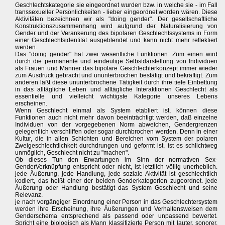
Geschlechtskategorie sie eingeordnet wurden bzw. in welche sie - im Fall
transsexueller Persönlichkeiten - lieber eingeordnet worden wären. Diese
Aktivitäten bezeichnen wir als "doing gender". Der gesellschaftliche
Konstruktionszusammenhang wird aufgrund der Naturalisierung von
Gender und der Verankerung des bipolaren Geschlechtssystems in Form
einer Geschlechtsidentität ausgeblendet und kann nicht mehr reflektiert
werden.
Das "doing gender" hat zwei wesentliche Funktionen: Zum einen wird
durch die permanente und eindeutige Selbstdarstellung von Individuen
als Frauen und Männer das bipolare Geschlechterkonzept immer wieder
zum Ausdruck gebracht und ununterbrochen bestätigt und bekräftigt. Zum
anderen läßt diese ununterbrochene Tätigkeit durch ihre tiefe Einbettung
in das alltägliche Leben und alltägliche Interaktionen Geschlecht als
essentielle und vielleicht wichtigste Kategorie unseres Lebens
erscheinen.
Wenn Geschlecht einmal als System etabliert ist, können diese
Funktionen auch nicht mehr davon beeinträchtigt werden, daß einzelne
Individuen von der vorgegebenen Norm abweichen, Gendergrenzen
gelegentlich verschliffen oder sogar durchbrochen werden. Denn in einer
Kultur, die in allen Schichten und Bereichen vom System der polaren
Zweigeschlechtlichkeit durchdrungen und geformt ist, ist es schlichtweg
unmöglich, Geschlecht nicht zu "machen".
Ob dieses Tun den Erwartungen im Sinn der normativen Sex-
GenderVerknüpfung entspricht oder nicht, ist letztlich völlig unerheblich.
jede Äußerung, jede Handlung, jede soziale Aktivität ist geschlechtlich
kodiert, das heißt einer der beiden Genderkategorien zugeordnet. jede
Äußerung oder Handlung bestätigt das System Geschlecht und seine
Relevanz.
je nach vorgängiger Einordnung einer Person in das Geschlechtersystem
werden ihre Erscheinung, ihre Äußerungen und Verhaltensweisen dem
Genderschema entsprechend als passend oder unpassend bewertet.
Spricht eine biologisch als Mann klassifizierte Person mit lauter, sonorer,