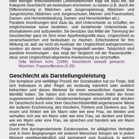
oder weniger entscheidenden Lebensbereichen trägt sie dazu bei, die
Kategorie Geschlecht als bedeutsam erscheinen zu lassen (z.B. durch die
Differenzierung in Mädchen- und Jungenspielzeug, Mädchen- und
Jungenbücher, Mädchen- und Jungenschulen, Männer- und Frauenarbeit,
Damen- und Herrenbekleidung, Damen- und Herrentoiletten etc.).
Parallele Anordnungen sind dazu da, dort Unterschiede zu schaffen, wo
möglicherweise keine bestehen, und bestehende Unterschiede zu
dramatisieren und aufzuwerten. Sie benutzen das Mittel der Trennung der
Geschlechter ganz im Sinn einer Apartheidspolitik dazu, Ungleichheit zu
veranschaulichen und bedeutsam zu machen. Entscheidend für ihre
Wirkung ist, daß sie nicht als Auslöser der Ungleichheit wahrgenommen,
sondern als deren natürliche Folge hingestellt werden. Tatsächlich sind
parallele Anordnungen - das zeigt der Vergleich mit der Rassenpolitik -
ideal, einer Ungleichheit allgemeine Anerkennung zu verschaffen.
Gitta Mühlen Achs (1998): Geschlecht bewußt gemacht.
München: Frauenoffensive (S.35)
Geschlecht als Darstellungsleistung
Der komplexe und vielfältige Prozeß der Sozialisation hat zur Folge, daß
sich Individuen in aller Regel als eindeutig männlich oder weiblich
betrachten und dieses Merkmal für einen wesentlichen Aspekt ihrer
Identität halten. Sie haben sich einen hinreichenden Anteil der ihnen
zugewiesenen kulturellen Gendervorstellungen einverleibt und drücken
ihr Geschlecht durch eine ihrer Geschlechtsidentität angemessene Weise
der äußeren Erscheinung, des Handelns, Fühlens und Denkens aus. Sie
essen und trinken wie ein Mann oder wie eine Frau, sie kleiden und
verhalten sich wie ein Mann oder wie eine Frau, sie denken und fühlen
wie ein Mann oder eine Frau, sie sprechen und handeln wie ein Mann
oder eine Frau.
Durch ihre durchgenderisierte Existenzweise, ihr alltägliches Verhalten
und in ihren Begegnungen mit anderen Menschen bringen sie in jedem
Moment unmißverständlich und permanent zum Ausdruck, in welche