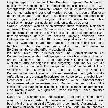
Gruppierungen zur ausschließlichen Benutzung zugeteilt. Durch Erteilung
einseitiger Privilegien und die Errichtung wechselseitiger Tabus wird
sichergestellt, daß die sozialen Grenzen, die durch diese Maßnahmen
deutlich gemacht und gesichert werden sollen, nicht verschliffen oder
übertreten werden. Dadurch wird es möglich, Menschen innerhalb eines
solchen Systems allein aufgrund ihrer Körpersprache und ihrer
spezifischen Interaktionsmuster mit anderen sozial zu verorten.
Soziale Positionen werden beispielsweise durch räumliche Metaphern
angezeigt. Durch höheren Raumanspruch und Verfügung über größere
und bessere Räume machen sozial hochstehende Personen ihren Rang
unmißverständlich deutlich. Im sozialen Umgang erweisen ihnen
Untergeordnete durch die Einhaltung respektvoller Distanzen ihre
Achtung. Während sie anderen durchaus nahetreten und sie sogar
berühren dürfen, sind sie selbst durch ein entsprechendes
Berührungstabu vor Übergriffen weitgehend sicher.
Ich habe mich mit Ritualisierungen und Formalisierungen der
Körpersprache unter den Bedingungen der Geschlechtskonstruktion an
anderer Stelle, vor allem in dem Buch Wie Katz und Hund", bereits
ausführlich auseinandergesetzt und aufgezeigt, daß und wie sich die
zentralen Annahmen und Erwartungen unserer Kultur im Hinblick auf
Weiblichkeit und Männlichkeit auf die konkrete Benutzung der
Körpersprache durch Frauen und Männer auswirken. Ein Ergebnis ist die
Aufspaltung des gesamten Repertoires der Körpersprache, wobei jedem
Geschlecht ein in ganz spezifischer Weise eingeschränktes
Verhaltensrepertoire zugewiesen wird. Dadurch werden nicht nur ihre
jeweiligen Ausdrucksmöglichkeiten stark eingeschränkt, sondern letztlich
eine Kommunikation auf gleicher Ebene zwischen ihnen praktisch
verunmöglicht.
Das Frauen als angemessen zugewiesene Repertoire befähigt sie vor
allem zur differenzierten Kommunikation auf emotionaler Ebene,
beeinträchtigt aber durch die Tabuisierung dominanter Ausdrucksformen
die Kommunikation auf vertikaler Ebene bzw. legt Frauen innerhalb