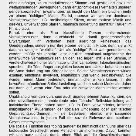
eher eintöniger, kaum modulierender Stimme und gestikuliert dazu mit
weitausholenden Bewegungen, dann entspricht dieses Verhalten unseren
genderspezifischen Erwartungen. Es macht den Mann ein bißchen mehr
zu einem "richtigen" Mann. Es ist, ebenso wie andere dominante
Verhaltensweisen, z.B. breitbeiniges Sitzen, ausdruckslose Mimik und
direktes, unverwandtes Starren, männlich kodiert und damit für Frauen im
Prinzip tabu.
Benutzt eine als Frau klassifizierte Person entsprechende
Verhaltensmuster, dann durchbricht sie damit genderspezifische
Erwartungen. Ihr Verhalten stellt allerdings keineswegs das
Gendersystem, sondern nur ihre eigene Identität in Frage, denn sie wirkt
dadurch weniger "weiblich". Uni als "richtige" Frau wahrgenominen zu
werden, müßte sie konträre, also deutlich emotional aufgeladene der
unterwürfige Verhaltensweisen an den Tag legen: mit leiser Stimme, in
vergleichsweise hoher Stimmlage und in variableren Intonationsmustern
sprechen, die Töne länger ausgleiten lassen und stärker behauchen und
die Arme dabei eng am Körper halten. Solche Verhaltensmuster wirken
exaltiert, emotional involviert, emphatisch und wenig selbstbewußt. Sie
würden einen Mann bedeutend unmännlicher wirken lassen. In der
bewußten männlichen Selbstdarstellung tauchen solche Merkmale daher
nur dann auf, wenn eine Frau oder ein schwuler Mann imitiert werden
sollen.
Unabhängig von den durchaus auch unangenehmen Auswirkungen, die
eine unvollkommene, ambivalente oder "falsche" Selbstdarstellung auf
individueller Ebene haben kann, z.B. in Form verwunderter, irritierter,
mißbilligender Äußerungen der sozialen Umgebung oder gar falscher
Geschlechtszuordnungen -, sie bestätigen ebenso wie passende
Verhaltensweisen in jedem Fall die soziale Relevanz des bipolaren
Geschlechtersystems.
Die soziale Funktion des "doing gender" besteht nicht darin, uns über das
biologische Geschlecht eines Menschen zu informieren. Davon könnten
wir uns ganz einfach durch einen Blick auf die Geschlechtsorgane