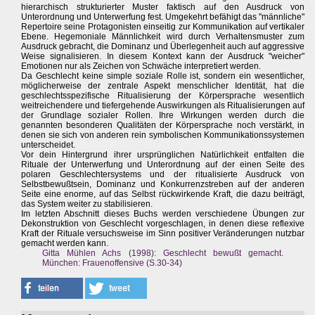
hierarchisch strukturierter Muster faktisch auf den Ausdruck von
Unterordnung und Unterwerfung fest. Umgekehrt befähigt das "männliche"
Repertoire seine Protagonisten einseitig zur Kommunikation auf vertikaler
Ebene. Hegemoniale Männlichkeit wird durch Verhaltensmuster zum
Ausdruck gebracht, die Dominanz und Überlegenheit auch auf aggressive
Weise signalisieren. In diesem Kontext kann der Ausdruck "weicher"
Emotionen nur als Zeichen von Schwäche interpretiert werden.
Da Geschlecht keine simple soziale Rolle ist, sondern ein wesentlicher,
möglicherweise der zentrale Aspekt menschlicher Identität, hat die
geschlechtsspezifische Ritualisierung der Körpersprache wesentlich
weitreichendere und tiefergehende Auswirkungen als Ritualisierungen auf
der Grundlage sozialer Rollen. Ihre Wirkungen werden durch die
genannten besonderen Qualitäten der Körpersprache noch verstärkt, in
denen sie sich von anderen rein symbolischen Kommunikationssystemen
unterscheidet.
Vor dein Hintergrund ihrer ursprünglichen Natürlichkeit entfalten die
Rituale der Unterwerfung und Unterordnung auf der einen Seite des
polaren Geschlechtersystems und der ritualisierte Ausdruck von
Selbstbewußtsein, Dominanz und Konkurrenzstreben auf der anderen
Seite eine enorme, auf das Selbst rückwirkende Kraft, die dazu beiträgt,
das System weiter zu stabilisieren.
Im letzten Abschnitt dieses Buchs werden verschiedene Übungen zur
Dekonstruktion von Geschlecht vorgeschlagen, in denen diese reflexive
Kraft der Rituale versuchsweise im Sinn positiver Veränderungen nutzbar
gemacht werden kann.
Gitta Mühlen Achs (1998): Geschlecht bewußt gemacht.
München: Frauenoffensive (S.30-34)