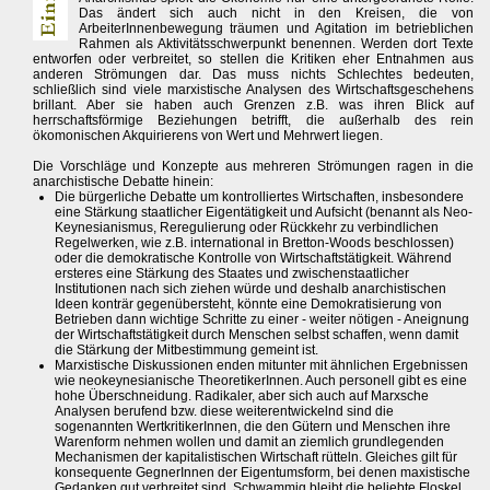
Das ändert sich auch nicht in den Kreisen, die von
ArbeiterInnenbewegung träumen und Agitation im betrieblichen
Rahmen als Aktivitätsschwerpunkt benennen. Werden dort Texte
entworfen oder verbreitet, so stellen die Kritiken eher Entnahmen aus
anderen Strömungen dar. Das muss nichts Schlechtes bedeuten,
schließlich sind viele marxistische Analysen des Wirtschaftsgeschehens
brillant. Aber sie haben auch Grenzen z.B. was ihren Blick auf
herrschaftsförmige Beziehungen betrifft, die außerhalb des rein
ökomonischen Akquirierens von Wert und Mehrwert liegen.
Die Vorschläge und Konzepte aus mehreren Strömungen ragen in die
anarchistische Debatte hinein:
Die bürgerliche Debatte um kontrolliertes Wirtschaften, insbesondere
eine Stärkung staatlicher Eigentätigkeit und Aufsicht (benannt als Neo-
Keynesianismus, Reregulierung oder Rückkehr zu verbindlichen
Regelwerken, wie z.B. international in Bretton-Woods beschlossen)
oder die demokratische Kontrolle von Wirtschaftstätigkeit. Während
ersteres eine Stärkung des Staates und zwischenstaatlicher
Institutionen nach sich ziehen würde und deshalb anarchistischen
Ideen konträr gegenübersteht, könnte eine Demokratisierung von
Betrieben dann wichtige Schritte zu einer - weiter nötigen - Aneignung
der Wirtschaftstätigkeit durch Menschen selbst schaffen, wenn damit
die Stärkung der Mitbestimmung gemeint ist.
Marxistische Diskussionen enden mitunter mit ähnlichen Ergebnissen
wie neokeynesianische TheoretikerInnen. Auch personell gibt es eine
hohe Überschneidung. Radikaler, aber sich auch auf Marxsche
Analysen berufend bzw. diese weiterentwickelnd sind die
sogenannten WertkritikerInnen, die den Gütern und Menschen ihre
Warenform nehmen wollen und damit an ziemlich grundlegenden
Mechanismen der kapitalistischen Wirtschaft rütteln. Gleiches gilt für
konsequente GegnerInnen der Eigentumsform, bei denen maxistische
Gedanken gut verbreitet sind. Schwammig bleibt die beliebte Floskel