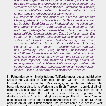
gleichberechtigten Produktionsgemeinschaften, die sich nach
den Bedürfnissen und Notwendigkeiten der ArbeiterInnen und
VerbraucherInnen zu wirtschaftlichen Föderationen (Bünden)
zusammenschließen sollten. Dasselbe sollte für die
landwirtschaftlichen Genossenschaften gelten.
Die Wirtschaft sollte also nicht durch Grenzen und zentrale
Planung gehemmt, sondern sich von der Basis her, d. h. an den
tatsächlichen Bedürfnissen der ProduzentInnen (ArbeiterInnen)
und KonsumentInnen (VerbraucherInnen) orientieren. Nun
wird es jedem/jeder einleuchten, dass mensch die
wirtschaftliche Ordnung nicht dem Zufall überlassen kann. Das
ist mit diesem Konzept auch keineswegs gemeint. Vielmehr
sollten sich Industrie und Produktionszweige zu Räten
zusammenschließen, die aus ihrer praktischen Erfahrung
Probleme, wie z.B. Transport, Rohstoffgewinnung, Lagerung
und Verteilung der Güter, beraten, beschließen und
durchführen. Es leuchtet ebenfalls ein, dass bei einer solchen
Organisation, in der HandarbeiterInnen und KopfarbeiterInnen
aus ihrer täglichen und fachlichen Erfahrung heraus viel
reibungslosere und richtigere Entscheidungen treffen, als
irgendwelche studierten TheoretikerInnen an irgendwelchen
grünen Tischen, in irgendwelchen staatlichen Zentralen.
Im Folgenden sollen Bruchstück und Teilforderungen aus anarchistischen
Kreisen zur zukünftigen Ökonomie benannt werden. Ein umfassender
Entwurf ist nicht vorhanden. Das einzige, in den letzten Jahren öfter
benannte oder diskutierte Werk war das Buch "Parecon", dem deshalb ein
eigener Abschnitt gewidmet werden soll. Es ist schon bezeichnend, dass
auch dieses fade Konzept nur eine Übersetzung war. Die
deutschsprachige Anarchie bringt noch weniger Theorie hervor. Parecon
belegte, wie bürgerlich große Teile der AnarchistInnen sind. Ihre Konzepte
appellieren an die Gutmenschen und phantasieren die bessere Welt