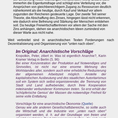
immerhin die Eigentumsfrage und schlägt eine Verteilung vor, die
Ansprüchen von gleichbereichtigem Zugang zu Ressourcen deutlich
näherkommt als die heutige, durch Kauf und Verkauf vor allem
zugunsten der Reicheren gesteuerte Lage. Der zweite Teil seiner
Theorie, die Abschaffung des Zinses, hingegen lässt nicht erkennen,
wie dadurch eine Befreiung und Stärkung der Menschen entstehen
soll. Da heutige FreiwirtschaftlerInnen vor allem der Sache mit den
Zins anhängen, stehen sie anarchistischen Ideen zumindest von
dieser Warte aus nicht nahe.
Weit verbreitet sind in anarchistischen Texten Forderungen nach
Dezentralisierung und Organisierung von "unten nach oben".
Im Original: Anarchistische Vorschläge
Kropotkin, Peter, zitiert in: Was ist eigentlich Anarchie?, Karin
Kramer Verlag in Berlin (S. 96)
Bei einer Konzentration der Produktion auf Notwendiges und
Sinnvolles, ist nicht nur eine enorme Mehrung des
Wohlstandes aller, sondern auch eine erhebliche Reduzierung
der allgemeinen Arbeitszeit möglich. Anstelle der
kapitalistischen Ausbeutung und des staatlichen Autoritarismus
soll ein System sich selbst organisierender, die Trennung von
Stadt und Land aufhebender, durch freie Kooperation
miteinander verbundener Kommunen treten. So erst erhält der
'schöpferische Genius' der Massen die notwendige Freiheit für
seine volle Entfaltung.
Vorschläge für eine anarchistische Ökonomie (
Quelle
)
Genau wie alle anderen Gesellschaftsbereiche, so sollte auch
die Wirtschaft und die Industrie von „unten nach oben"
organisiert werden, d. h. auf der Grundlage von freien und