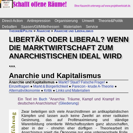
Direct-Action
Antirepression
Organisierung
Umwelt
Theorie&Politik
Debatten
Saasen/GI/Mittelhessen
Materialien
Service
Theorie&Politik
»
Anarchie
»
Anarchie und Liberalismus
LIBERTÄR ODER LIBERAL? WENN
DIE MARKTWIRTSCHAFT ZUM
ANARCHISTISCHEN IDEAL WIRD
...
Anarchie und Kapitalismus
Anarchie und Kapitalismus
●
Markt? Staat? Falsche Frage!
●
Einzelfragen
●
Markt & Bürgerlichkeit
●
Parecon - krude A-Theorie
●
Alternativökonomie
●
Kritik
●
Links und Materialien
Ein Text im
Buch
"Anarchie. Träume, Kampf und Krampf im
deutschen Anarchismus" (
Gliederung
)
Zwar beteiligen sich viele AnarchistInnen an antikapitalistischen
Kämpfen und lassen auch keine Zweifel an einer radikalen
Gesinnung, das auf Profitmaximierung und ständige
Warenbildung orientierte Wirtschaftssystem ganz abzuschaffen,
aber in der - ohnehin eher dürftigen - Theoriearbeit im
Anarchismus spielt die Ökonomie nur eine untergeordnete Rolle.