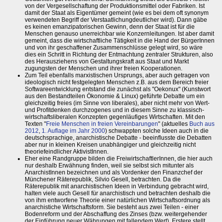
von der Vergesellschaftung der Produktionsmittel oder Fabriken. Ist
damit der Staat als Eigentümer gemeint (wie es bei dem oft synonym
verwendeten Begriff der Verstaatlichungdeutlicher wird). Dann gäbe
es keinen emanzipatorischen Gewinn, denn der Staat ist für die
Menschen genauso unerreichbar wie Konzernleitungen. Ist aber damit
gemeint, dass die wirtschaftliche Tätigkeit in die Hand der BürgerInnen
und von ihr geschaffener Zusammenschlüsse gelegt wird, so wäre
dies ein Schritt in Richtung der Entmachtung zentraler Strukturen, also
des Herausziehens von Gestaltungskraft aus Staat und Markt
zugungsten der Menschen und ihrer freien Kooperationen.
Zum Teil ebenfalls marxistischen Ursprungs, aber auch getragen von
ideologisch nicht festgelegten Menschen z.B. aus dem Bereich freier
Softwareentwicklung entstand die zunächst als "Oekonux" (Kunstwort
aus den Bestandteilen Ökonomie & Linux) geführte Debatte um ein
gleichzeitig freies (im Sinne von liberales), aber nicht mehr von Wert-
und Profitdenken durchzogenes und in diesem Sinne zu klassisch-
wirtschaftsliberalen Konzepten gegenläufiges Wirtschaften. Mit den
Texten "
Freie Menschen in freien Vereinbarungen
" (aktuelles
Buch aus
2012
,
1. Auflage im Jahr 2000
) schwappten solche Ideen auch in die
deutschsprachige, anarchistische Debatte - beeinflusste die Debatten
aber nur in kleinen Kreisen unabhängiger und gleichzeitig nicht
theoriefeindlicher AktivistInnen.
Eher eine Randgruppe bilden die FreiwirtschaftlerInnen, die hier auch
nur deshalb Erwähnung finden, weil sie selbst sich mitunter als
AnarchistInnen bezeichnen und als Vordenker den Finanzchef der
Münchener Räterepublik, Silvio Gesell, betrachten. Da die
Räterepublik mit anarchistischen Ideen in Verbindung gebracht wird,
halten viele auch Gesell für anarchistisch und betrachten deshalb die
von ihm entworfene Theorie einer natürlichen Wirtschaftsordnung als
anarchistiche Wirtschaftsform. Sie besteht aus zwei Teilen - einer
Bodenreform und der Abschaffung des Zinses (bzw. weitergehender
der Einführung neuer Währungen mit fallendem Wert). Erstere stellt