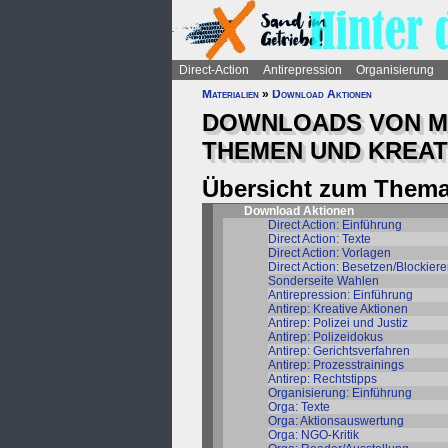
Direct-Action
Antirepression
Organisierung
Materialien
»
Download Aktionen
DOWNLOADS VON MA
THEMEN UND KREAT
Übersicht zum Thema
Download Aktionen
Direct Action: Einführung
Direct Action: Texte
Direct Action: Vorlagen
Direct Action: Besetzen/Blockier
Sonderseite Wahlen
Antirepression: Einführung
Antirep: Kreative Aktionen
Antirep: Polizei und Justiz
Antirep: Polizeidokus
Antirep: Gerichtsverfahren
Antirep: Prozesstrainings
Antirep: Rechtstipps
Organisierung: Einführung
Orga: Texte
Orga: Aktionsauswertung
Orga: NGO-Kritik