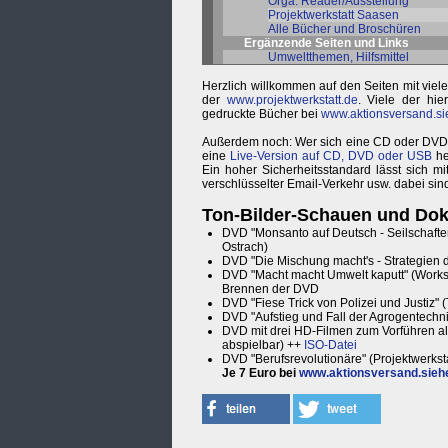
Orga: Reader/Ausstellung
Projektwerkstatt Saasen
Alle Bücher und Broschüren
Ergänzende Seiten und Links
Umweltthemen, Hilfsmittel
Herzlich willkommen auf den Seiten mit vie
der
www.projektwerkstatt.de
. Viele der hi
gedruckte Bücher bei
www.aktionsversand.si
Außerdem noch: Wer sich eine CD oder DVD her
eine
Live-Version auf CD, DVD oder USB
he
Ein hoher Sicherheitsstandard lässt sich 
verschlüsselter Email-Verkehr usw. dabei sin
Ton-Bilder-Schauen und Dok
DVD "Monsanto auf Deutsch - Seilschafte
Ostrach)
DVD "Die Mischung macht's - Strategien d
DVD "Macht macht Umwelt kaputt" (Worksh
Brennen der DVD
DVD "Fiese Trick von Polizei und Justiz" 
DVD "Aufstieg und Fall der Agrogentech
DVD mit drei HD-Filmen zum Vorführen a
abspielbar) ++
ISO-Datei
DVD "Berufsrevolutionäre" (Projektwerkst
Je 7 Euro bei
www.aktionsversand.sieh