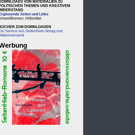
DOWNLOADS VON MATERIALIEN ZU
POLITISCHEN THEMEN UND KREATIVEM
WIDERSTAND
Ergänzende Seiten und Links
Umweltthemen, Hilfsmittel
BÜCHER ZUM DOWNLOADEN
Ein Service von SeitenHieb-Verlag und
Aktionsversand
Werbung