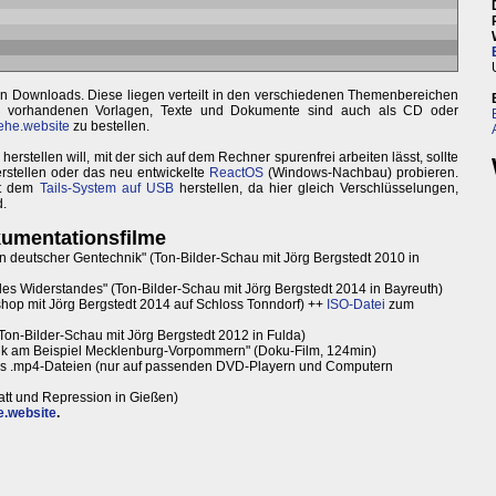
len Downloads. Diese liegen verteilt in den verschiedenen Themenbereichen
er vorhandenen Vorlagen, Texte und Dokumente sind auch als CD oder
ehe.website
zu bestellen.
stellen will, mit der sich auf dem Rechner spurenfrei arbeiten lässt, sollte
rstellen oder das neu entwickelte
ReactOS
(Windows-Nachbau) probieren.
mit dem
Tails-System auf USB
herstellen, da hier gleich Verschlüsselungen,
d.
umentationsfilme
n deutscher Gentechnik" (Ton-Bilder-Schau mit Jörg Bergstedt 2010 in
es Widerstandes" (Ton-Bilder-Schau mit Jörg Bergstedt 2014 in Bayreuth)
op mit Jörg Bergstedt 2014 auf Schloss Tonndorf) ++
ISO-Datei
zum
(Ton-Bilder-Schau mit Jörg Bergstedt 2012 in Fulda)
nik am Beispiel Mecklenburg-Vorpommern" (Doku-Film, 124min)
ls .mp4-Dateien (nur auf passenden DVD-Playern und Computern
att und Repression in Gießen)
e.website
.