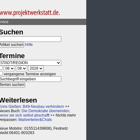
rvice
Suchen
Hilfe
Termine
vergangene Termine anzeigen
Weiterlesen
Kreis Gießen: B49-Neubau verhindern
++
Neues Buch:
Die Demokratie überwinden,
bevor sie sich selbst abschafft
++ Nichts mehr
verpassen:
Mailverteiler&Chats
Neue Mobilnr.: 015511439808), Festnetz
bleibt 06401-903283