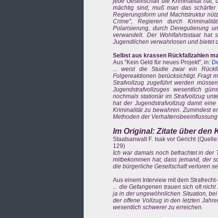
jede Gesellschaft die Kriminalität hat, 
mächtig sind, muß man das schärfer fa
Regierungsform und Machtstruktur nützl
Crime", Regieren durch Kriminalit
Polarisierung, durch Deregulierung und
verwandelt. Der Wohlfahrtsstaat hat s
Jugendlichen verwahrlosen und bietet 
Selbst aus krassen Rückfallzahlen 
Aus "Kein Geld für neues Projekt", in:
De
... weist die Studie zwar ein Rück
Folgereaktionen berücksichtigt. Frag
Strafvollzug zugeführt werden müssen
Jugendstrafvollzuges wesentlich güns
nochmals stationär im Strafvollzug un
hat der Jugendstrafvollzug damit ein
Kriminalität zu bewahren. Zumindest er
Methoden der Verhaltensbeeinflussung 
Im Original: Zitate über den 
Staatsanwalt F. Isak vor Gericht (Quell
129)
Ich war damals noch befrachtet in der 
mitbekommen hat, dass jemand, der so 
die bürgerliche Gesellschaft verloren se
Aus einem Interview mit dem Strafrecht
... die Gefangenen trauen sich oft nicht
ja in der ungewöhnlichen Situation, be
der offene Vollzug in den letzten Jah
wesentlich schwerer zu erreichen.