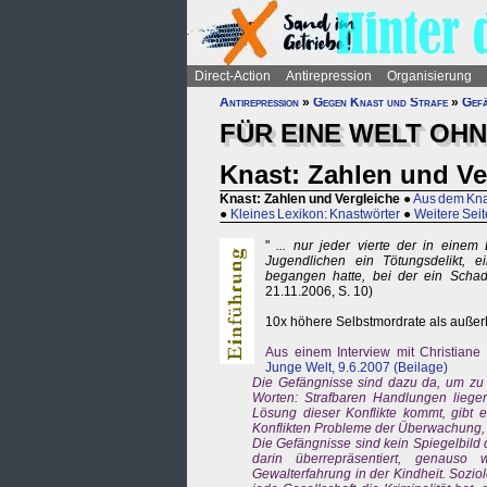
Direct-Action
Antirepression
Organisierung
Antirepression
»
Gegen Knast und Strafe
»
Gefä
FÜR EINE WELT OHN
Knast: Zahlen und Ve
Knast: Zahlen und Vergleiche
●
Aus dem Kna
●
Kleines Lexikon: Knastwörter
●
Weitere Seit
"
... nur jeder vierte der in eine
Jugendlichen ein Tötungsdelikt, e
begangen hatte, bei der ein Scha
21.11.2006, S. 10)
10x höhere Selbstmordrate als außer
Aus einem Interview mit Christiane
Junge Welt, 9.6.2007 (Beilage)
Die Gefängnisse sind dazu da, um zu k
Worten: Strafbaren Handlungen liegen
Lösung dieser Konflikte kommt, gibt 
Konflikten Probleme der Überwachung, Ko
Die Gefängnisse sind kein Spiegelbild 
darin überrepräsentiert, genauso
Gewalterfahrung in der Kindheit. Soziol