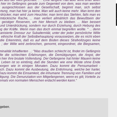
 aus der Welt geschafft. . . . Eine längere Haft aber wirkt unter allen
 hier im Gefängnis gerade zum Gegenteil von dem, was man werden
t ausgeschlossen aus der Gesellschaft, beginnt man, sich selbst
tung, man hat hier ja keine. Man will auch keine mehr. Man lernt den
rücker, man wird zum Heuchler, man lernt das Stehlen, falls man es
mtückische Rache, ... man verliert allmählich das Bewußtsein der
 geistiger Reserven, um hier Mensch zu bleiben. ... Man bessert
nd Unterdrückung, sondern nur durch Erziehung, durch Hebung des
g der Kräfte. Wenn man das doch einmal begreifen wollte. " ... denn
nisierte Dressur zur Subalternität, unter der jeder persönliche Wille
 ethische Kraft der Selbstbehauptung voraussetzen, die es nicht eben
ch die Erkenntnis, daß es auf dem Boden dieses Strafvollzuges keine
 ; der Wille wird zerbrochen, genormt, eingeordnet, die Biegsamen,
lität Inhaftierten ...: "Was draußen schlecht ist, findet im Gefängnis
lle die schlechten Erfahrungen, die Demütigungen, die Angst, der
ier ihre brutale Vollendung. Der Gefangene hat hinter Mauern keine
 Leben ist so eintönig, daß die Stunden wie eine Wüste ohne Ende
 morgen wie in einigen Monaten. Dazu kommt die Pensumarbeit -
sch. Dazu kommt die Ausbeutung, die Entlohnung, welche bei harter,
 ... Dazu kommt die Einsamkeit, die inhumane Trennung von Familien und
igung. Die Denunziation von Mitgefangenen, wenn es gilt, Vorteile zu
niemals von normalen Menschen erdacht werden kann.“
egeben.