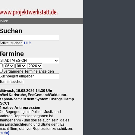
rvice
Suchen
Hilfe
Termine
vergangene Termine anzeigen
Mittwoch, 19.08.2026 14:30 Uhr
in/bei Karlsruhe, EndCement/Wald-statt-
Asphalt-Zelt auf dem System Change Camp
(SCC)
Kreative Antirepression
Die Begegnung mit Polizei, Justiz und
anderen Repressionsorganen ist
unangenehm - und soll es auch sein, da es
um Einschüchterung und Strafe geht. Es
macht Sinn, sich vor Repression zu schützen.
[mehr]