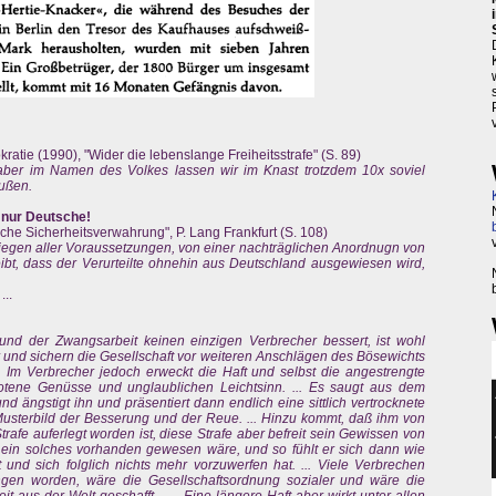
tie (1990), "Wider die lebenslange Freiheitsstrafe" (S. 89)
, aber im Namen des Volkes lassen wir im Knast trotzdem 10x soviel
ußen.
r nur Deutsche!
che Sicherheitsverwahrung", P. Lang Frankfurt (S. 108)
orliegen aller Voraussetzungen, von einer nachträglichen Anordnugn von
bt, dass der Verurteilte ohnehin aus Deutschland ausgewiesen wird,
..
nd der Zwangsarbeit keinen einzigen Verbrecher bessert, ist wohl
ur und sichern die Gesellschaft vor weiteren Anschlägen des Bösewichts
t. Im Verbrecher jedoch erweckt die Haft und selbst die angestrengte
botene Genüsse und unglaublichen Leichtsinn. ... Es saugt aus dem
d ängstigt ihn und präsentiert dann endlich eine sittlich vertrocknete
usterbild der Besserung und der Reue. ... Hinzu kommt, daß ihm von
trafe auferlegt worden ist, diese Strafe aber befreit sein Gewissen von
ein solches vorhanden gewesen wäre, und so fühlt er sich dann wie
 und sich folglich nichts mehr vorzuwerfen hat. ... Viele Verbrechen
ngen worden, wäre die Gesellschaftsordnung sozialer und wäre die