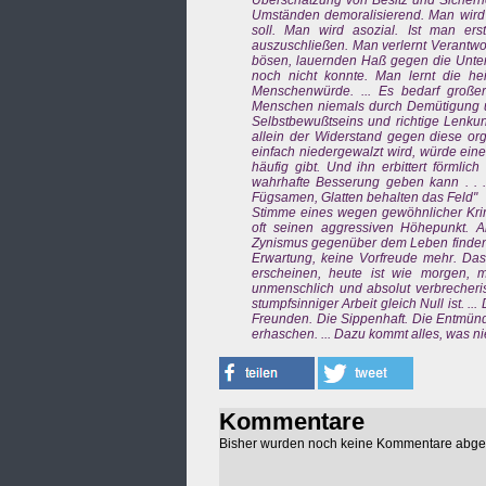
Überschätzung von Besitz und Sicherheit
Umständen demoralisierend. Man wird
soll. Man wird asozial. Ist man ers
auszuschließen. Man verlernt Verantwor
bösen, lauernden Haß gegen die Unterd
noch nicht konnte. Man lernt die hei
Menschenwürde. ... Es bedarf großer
Menschen niemals durch Demütigung u
Selbstbewußtseins und richtige Lenkun
allein der Widerstand gegen diese orga
einfach niedergewalzt wird, würde eine
häufig gibt. Und ihn erbittert förmli
wahrhafte Besserung geben kann . . .
Fügsamen, Glatten behalten das Feld"
Stimme eines wegen gewöhnlicher Krimina
oft seinen aggressiven Höhepunkt. A
Zynismus gegenüber dem Leben finden h
Erwartung, keine Vorfreude mehr. Das
erscheinen, heute ist wie morgen,
unmenschlich und absolut verbrecheri
stumpfsinniger Arbeit gleich Null ist.
Freunden. Die Sippenhaft. Die Entmünd
erhaschen. ... Dazu kommt alles, was 
Kommentare
Bisher wurden noch keine Kommentare abg