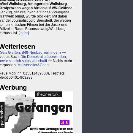
in/bei Wolfsburg, Amtsgericht Wolfsburg
Strafprozess wegen Aktion auf VW-Gelände
Der Zug, der Braunkohle für das VW-eigene
Kraftwerk bringt, wurde blockiert. Mit dabei
war der Journalist Jörg Bergstedt, der wegen
seinen kritischen Filmen bei der Justiz und
Polizei in Raum Braunschweig/Wolfsburg
verhasst ist.
[mehr]
Weiterlesen
Kreis Gießen: B49-Neubau verhindern
++
Neues Buch:
Die Demokratie überwinden,
bevor sie sich selbst abschafft
++ Nichts mehr
verpassen:
Mailverteiler&Chats
Neue Mobilnr.: 015511439808), Festnetz
bleibt 06401-903283
Werbung