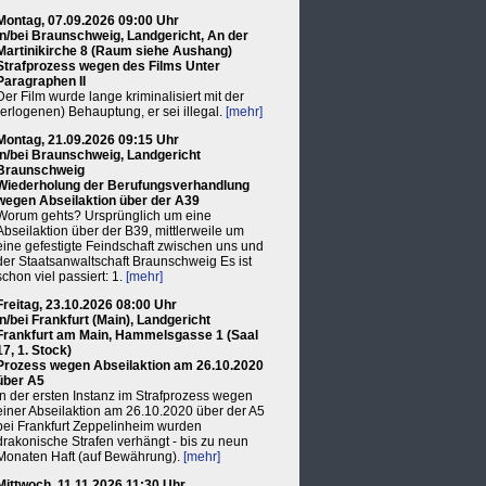
Montag, 07.09.2026 09:00 Uhr
in/bei Braunschweig, Landgericht, An der
Martinikirche 8 (Raum siehe Aushang)
Strafprozess wegen des Films Unter
Paragraphen II
Der Film wurde lange kriminalisiert mit der
(erlogenen) Behauptung, er sei illegal.
[mehr]
Montag, 21.09.2026 09:15 Uhr
in/bei Braunschweig, Landgericht
Braunschweig
Wiederholung der Berufungsverhandlung
wegen Abseilaktion über der A39
Worum gehts? Ursprünglich um eine
Abseilaktion über der B39, mittlerweile um
eine gefestigte Feindschaft zwischen uns und
der Staatsanwaltschaft Braunschweig Es ist
schon viel passiert: 1.
[mehr]
Freitag, 23.10.2026 08:00 Uhr
in/bei Frankfurt (Main), Landgericht
Frankfurt am Main, Hammelsgasse 1 (Saal
17, 1. Stock)
Prozess wegen Abseilaktion am 26.10.2020
über A5
In der ersten Instanz im Strafprozess wegen
einer Abseilaktion am 26.10.2020 über der A5
bei Frankfurt Zeppelinheim wurden
drakonische Strafen verhängt - bis zu neun
Monaten Haft (auf Bewährung).
[mehr]
Mittwoch, 11.11.2026 11:30 Uhr