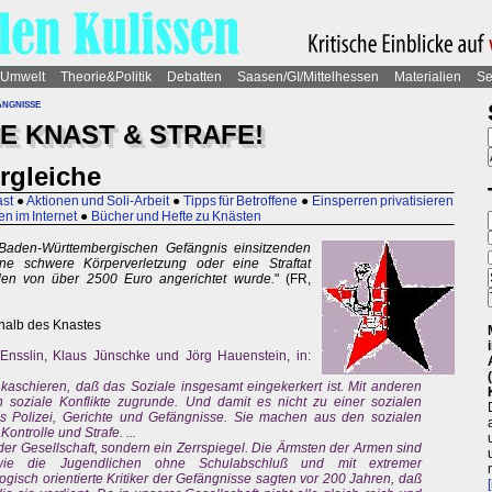
Umwelt
Theorie&Politik
Debatten
Saasen/GI/Mittelhessen
Materialien
Se
ngnisse
E KNAST & STRAFE!
rgleiche
st
●
Aktionen und Soli-Arbeit
●
Tipps für Betroffene
●
Einsperren privatisieren
en im Internet
●
Bücher und Hefte zu Knästen
m Baden-Württembergischen Gefängnis einsitzenden
ine schwere Körperverletzung oder eine Straftat
den von über 2500 Euro angerichtet wurde.
" (FR,
halb des Knastes
 Ensslin, Klaus Jünschke und Jörg Hauenstein, in:
aschieren, daß das Soziale insgesamt eingekerkert ist. Mit anderen
 soziale Konflikte zugrunde. Und damit es nicht zu einer sozialen
es Polizei, Gerichte und Gefängnisse. Sie machen aus den sozialen
ntrolle und Strafe. ...
der Gesellschaft, sondern ein Zerrspiegel. Die Ärmsten der Armen sind
 wie die Jugendlichen ohne Schulabschluß und mit extremer
ogisch orientierte Kritiker der Gefängnisse sagten vor 200 Jahren, daß