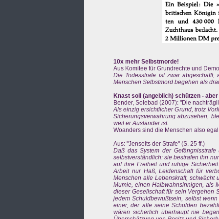
10x mehr Selbstmorde!
Aus Komitee für Grundrechte und Demokra
Die Todesstrafe ist zwar abgeschafft
Menschen Selbstmord begehen als dra
Knast soll (angeblich) schützen - abe
Bender, Solebad (2007): "Die nachträgli
Als einzig ersichtlicher Grund, trotz V
Sicherungsverwahrung abzusehen, blei
weil er Ausländer ist.
Woanders sind die Menschen also egal .
Aus: "Jenseits der Strafe" (S. 25 ff.)
Daß das System der Gefängnisstrafe u
selbstverständlich: sie bestrafen ihn n
auf ihre Freiheit und ruhige Sicherhei
Arbeit nur Haß, Leidenschaft für ver
Menschen alle Lebenskraft, schwächt un
Mumie, einen Halbwahnsinnigen, als M
dieser Gesellschaft für sein Vergehen S
jedem Schuldbewußtsein, selbst wenn 
einer, der alle seine Schulden bezahlt
wären sicherlich überhaupt nie bega