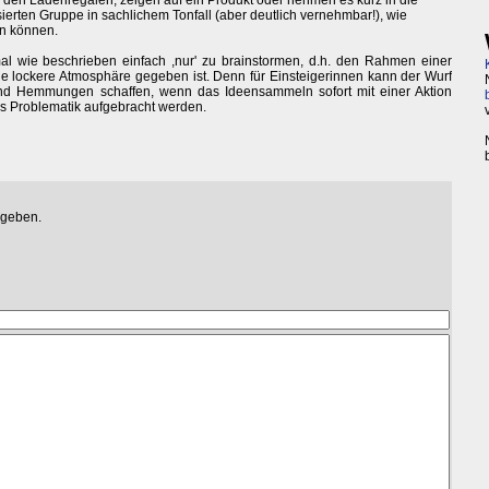
 den Ladenregalen, zeigen auf ein Produkt oder nehmen es kurz in die
ierten Gruppe in sachlichem Tonfall (aber deutlich vernehmbar!), wie
en können.
l wie beschrieben einfach ,nur' zu brainstormen, d.h. den Rahmen einer
ne lockere Atmosphäre gegeben ist. Denn für Einsteigerinnen kann der Wurf
und Hemmungen schaffen, wenn das Ideensammeln sofort mit einer Aktion
dies Problematik aufgebracht werden.
egeben.