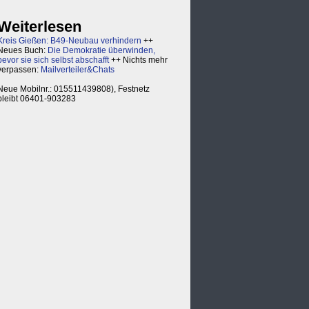
Weiterlesen
Kreis Gießen: B49-Neubau verhindern
++
Neues Buch:
Die Demokratie überwinden,
bevor sie sich selbst abschafft
++ Nichts mehr
verpassen:
Mailverteiler&Chats
Neue Mobilnr.: 015511439808), Festnetz
bleibt 06401-903283