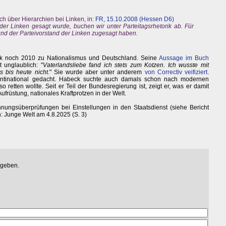
ch über Hierarchien bei Linken, in:
FR, 15.10.2008 (Hessen D6)
der Linken gesagt wurde, buchen wir unter Parteitagsrhetorik ab. Für
 und der Parteivorstand der Linken zugesagt haben.
eck noch 2010 zu Nationalismus und Deutschland. Seine
Aussage im Buch
t unglaublich: "
Vaterlandsliebe fand ich stets zum Kotzen. Ich wusste mit
 bis heute nicht.
" Sie wurde aber unter anderem
von Correctiv veifiziert
.
antinational gedacht. Habeck suchte auch damals schon nach modernen
 retten wollte. Seit er Teil der Bundesregierung ist, zeigt er, was er damit
früstung, nationales Kraftprotzen in der Welt.
ungsüberprüfungen bei Einstellungen in den Staatsdienst (siehe Bericht
in: Junge Welt am 4.8.2025 (S. 3)
egeben.