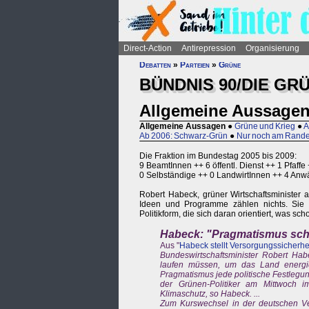
Direct-Action
Antirepression
Organisierung
Debatten
»
Parteien
»
Grüne
BÜNDNIS 90/DIE GR
Allgemeine Aussage
Allgemeine Aussagen
●
Grüne und Krieg
●
A
Ab 2006: Schwarz-Grün
●
Nur noch am Rande
Die Fraktion im Bundestag 2005 bis 2009:
9 BeamtInnen ++ 6 öffentl. Dienst ++ 1 Pfaff
0 Selbständige ++ 0 LandwirtInnen ++ 4 Anwäl
Robert Habeck, grüner Wirtschaftsminister
Ideen und Programme zählen nichts. Sie 
Politikform, die sich daran orientiert, was scho
Habeck: "Pragmatismus schl
Aus "
Habeck stellt Versorgungssicherhe
Bundeswirtschaftsminister Robert Hab
laufen müssen, um das Land energi
Pragmatismus jede politische Festlegun
der Grünen-Politiker am Mittwoch im
Klimaschutz, so Habeck. ...
Zum Kurswechsel in der deutschen Vert