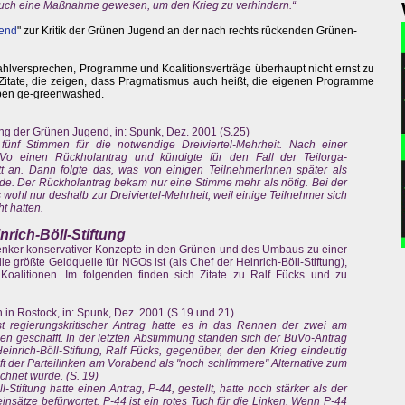
 auch eine Maßnahme gewesen, um den Krieg zu verhindern.“
gend
" zur Kritik der Grünen Jugend an der nach rechts rückenden Grünen-
lversprechen, Programme und Koalitionsverträge überhaupt nicht ernst zu
Zitate, die zeigen, dass Pragmatismus auch heißt, die eigenen Programme
eben ge-greenwashed.
g der Grünen Jugend, in: Spunk, Dez. 2001 (S.25)
fünf Stimmen für die notwendige Dreiviertel-Mehrheit. Nach einer
uVo einen Rückholantrag und kündigte für den Fall der Teilorga-
 an. Dann folgte das, was von einigen TeilnehmerInnen später als
e. Der Rückholantrag bekam nur eine Stimme mehr als nötig. Bei der
wohl nur deshalb zur Dreiviertel-Mehrheit, weil einige Teilnehmer sich
 hatten.
nrich-Böll-Stiftung
denker konservativer Konzepte in den Grünen und des Umbaus zu einer
die größte Geldquelle für NGOs ist (als Chef der Heinrich-Böll-Stiftung),
Koalitionen. Im folgenden finden sich Zitate zu Ralf Fücks und zu
 in Rostock, in: Spunk, Dez. 2001 (S.19 und 21)
est regierungskritischer Antrag hatte es in das Rennen der zwei am
en geschafft. In der letzten Abstimmung standen sich der BuVo-Antrag
inrich-Böll-Stiftung, Ralf Fücks, gegenüber, der den Krieg eindeutig
t der Parteilinken am Vorabend als "noch schlimmere" Alternative zum
hnet wurde. (S. 19)
-Stiftung hatte einen Antrag, P-44, gestellt, hatte noch stärker als der
nsätze befürwortet. P-44 ist ein rotes Tuch für die Linken. Wenn P-44