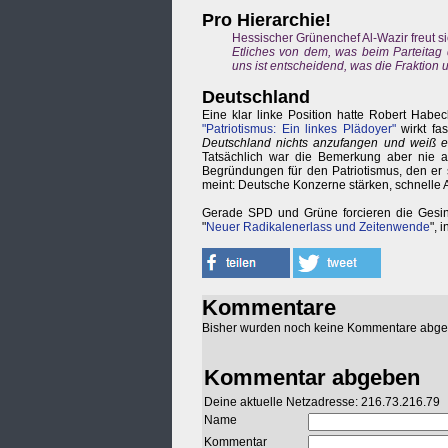
Pro Hierarchie!
Hessischer Grünenchef Al-Wazir freut si
Etliches von dem, was beim Parteitag 
uns ist entscheidend, was die Fraktion
Deutschland
Eine klar linke Position hatte Robert Hab
"Patriotismus: Ein linkes Plädoyer"
wirkt fas
Deutschland nichts anzufangen und weiß es
Tatsächlich war die Bemerkung aber nie 
Begründungen für den Patriotismus, den er so
meint: Deutsche Konzerne stärken, schnelle Au
Gerade SPD und Grüne forcieren die Gesinn
"
Neuer Radikalenerlass und Zeitenwende
", 
Kommentare
Bisher wurden noch keine Kommentare abg
Kommentar abgeben
Deine aktuelle Netzadresse: 216.73.216.79
Name
Kommentar