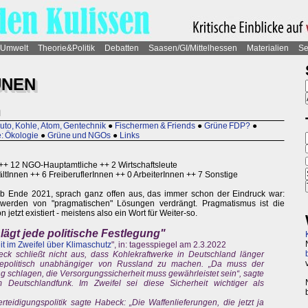
Umwelt
Theorie&Politik
Debatten
Saasen/GI/Mittelhessen
Materialien
Se
ÜNEN
n
uto, Kohle, Atom, Gentechnik
●
Fischermen & Friends
●
Grüne FDP?
●
: Ökologie
●
Grüne und NGOs
●
Links
e ++ 12 NGO-Hauptamtliche ++ 2 Wirtschaftsleute
tInnen ++ 6 FreiberuflerInnen ++ 0 ArbeiterInnen ++ 7 Sonstige
 ab Ende 2021, sprach ganz offen aus, das immer schon der Eindruck war:
werden von "pragmatischen" Lösungen verdrängt. Pragmatismus ist die
n jetzt existiert - meistens also ein Wort für Weiter-so.
ägt jede politische Festlegung"
it im Zweifel über Klimaschutz
", in: tagesspiegel am 2.3.2022
eck schließt nicht aus, dass Kohlekraftwerke in Deutschland länger
epolitisch unabhängiger von Russland zu machen. „Da muss der
g schlagen, die Versorgungssicherheit muss gewährleistet sein“, sagte
 Deutschlandfunk. Im Zweifel sei diese Sicherheit wichtiger als
eidigungspolitik sagte Habeck: „Die Waffenlieferungen, die jetzt ja