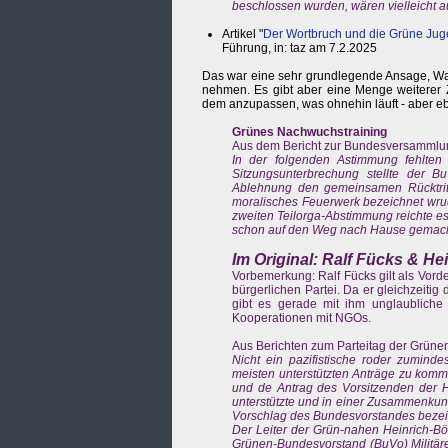
beschlossen wurden, wären vielleicht
Artikel "
Der Wortbruch und die Grüne Ju
Führung, in: taz am 7.2.2025
Das war eine sehr grundlegende Ansage, Wah
nehmen. Es gibt aber eine Menge weiterer 
dem anzupassen, was ohnehin läuft - aber 
Grünes Nachwuchstraining
Aus dem Bericht zur Bundesversammlun
In der folgenden Astimmung fehlten 
Sitzungsunterbrechung stellte der B
Ablehnung den gemeinsamen Rücktritt
moralisches Feuerwerk bezeichnet wrud
zweiten Teilorga-Abstimmung reichte es 
schon auf den Weg nach Hause gemacht
Im Original: Ralf Fücks & Hei
Vorbemerkung: Ralf Fücks gilt als Vor
bürgerlichen Partei. Da er gleichzeitig 
gibt es gerade mit ihm unglaubliche 
Kooperationen mit NGOs.
Aus Berichten zum Parteitag der Grünen
Nicht ein pazifistische roder zumind
meisten unterstützten Anträge zu komm
und de Antrag des Vorsitzenden der He
unterstützte und in einer Zusammenkunf
Vorschlag des Bundesvorstandes bezeic
Der Leiter der Grün-nahen Heinrich-Böll
Grünen-Bundesvorstand (BuVo) Militärei