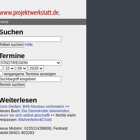
rvice
Suchen
Hilfe
Termine
vergangene Termine anzeigen
Weiterlesen
Kreis Gießen: B49-Neubau verhindern
++
Neues Buch:
Die Demokratie überwinden,
bevor sie sich selbst abschafft
++ Nichts mehr
verpassen:
Mailverteiler&Chats
Neue Mobilnr.: 015511439808), Festnetz
bleibt 06401-903283