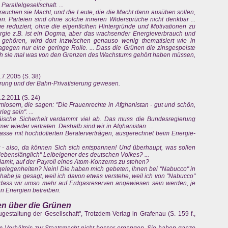
arallelgesellschaft. ...
 brauchen sie Macht, und die Leute, die die Macht dann ausüben sollen,
en. Parteien sind ohne solche inneren Widersprüche nicht denkbar ...
e reduziert, ohne die eigentlcihen Hintergründe und Motivationen zu
nergie z.B. ist ein Dogma, aber das wachsender Energieverbrauch und
gehören, wird dort inzwischen genauso wenig thematisiert wie in
agegen nur eine geringe Rolle. ... Dass die Grünen die zinsgespeiste
ch sie mal was von den Grenzen des Wachstums gehört haben müssen,
.7.2005 (S. 38)
ierung und der Bahn-Privatisierung gewesen.
.2.2011 (S. 24)
losern, die sagen: "Die Frauenrechte in Afghanistan - gut und schön,
eg sein". ...
äische Sicherheit verdammt viel ab. Das muss die Bundesregierung
mer wieder vertreten. Deshalb sind wir in Afghanistan. ...
asse mit hochdotierten Beraterverträgen, ausgerechnet beim Energie-
ft - also, da können Sich sich entspannen! Und überhaupt, was sollen
 "lebenslänglich" Leibeigener des deutschen Volkes? ...
amit, auf der Payroll eines Atom-Konzerns zu stehen?
gelegenheiten? Nein! Die haben mich gebeten, ihnen bei "Nabucco" in
 habe ja gesagt, weil ich davon etwas verstehe, weil ich von "Nabucco"
, dass wir umso mehr auf Erdgasreserven angewiesen sein werden, je
n Energien betreiben.
men über die Grünen
estaltung der Gesellschaft", Trotzdem-Verlag in Grafenau (S. 159 f.,