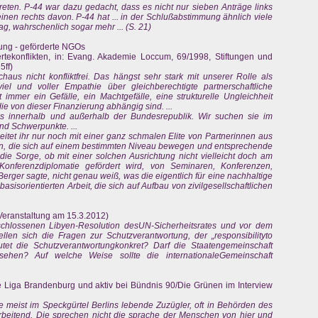
eten. P-44 war dazu gedacht, dass es nicht nur sieben Anträge links
nen rechts davon. P-44 hat ... in der Schlußabstimmung ähnlich viele
 wahrschenlich sogar mehr ... (S. 21)
tung - geförderte NGOs
ekonflikten, in: Evang. Akademie Loccum, 69/1998, Stiftungen und
5ff)
us nicht konfliktfrei. Das hängst sehr stark mit unserer Rolle als
l und voller Empathie über gleichberechtigte partnerschaftliche
immer ein Gefälle, ein Machtgefälle, eine strukturelle Ungleichheit
 von dieser Finanzierung abhängig sind. ...
s innerhalb und außerhalb der Bundesrepublik. Wir suchen sie im
nd Schwerpunkte. ...
rbeitet ihr nur noch mit einer ganz schmalen Elite von Partnerinnen aus
 die sich auf einem bestimmten Niveau bewegen und entsprechende
die Sorge, ob mit einer solchen Ausrichtung nicht vielleicht doch am
Konferenzdiplomatie gefördert wird, von Seminaren, Konferenzen,
erger sagte, nicht genau weiß, was die eigentlich für eine nachhaltige
isorientierten Arbeit, die sich auf Aufbau von zivilgesellschaftlichen
eranstaltung am 15.3.2012)
chlossenen Libyen-Resolution desUN-Sicherheitsrates und vor dem
llen sich die Fragen zur Schutzverantwortung, der „responsibilityto
tet die Schutzverantwortungkonkret? Darf die Staatengemeinschaft
sehen? Auf welche Weise sollte die internationaleGemeinschaft
 Liga Brandenburg und aktiv bei Bündnis 90/Die Grünen im Interview
 meist im Speckgürtel Berlins lebende Zuzügler, oft in Behörden des
beitend. Die sprechen nicht die sprache der Menschen von hier und