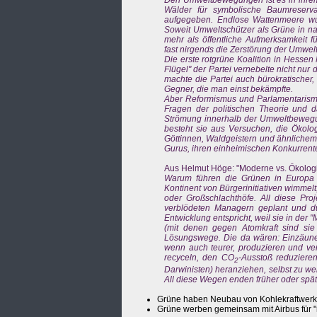
Den Umweltbewegungen ist es in ihrem
Wälder für symbolische Baumreserva
aufgegeben. Endlose Wattenmeere wur
Soweit Umweltschützer als Grüne in na
mehr als öffentliche Aufmerksamkeit fü
fast nirgends die Zerstörung der Umwel
Die erste rotgrüne Koalition in Hessen
Flügel" der Partei vernebelte nicht nu
machte die Partei auch bürokratischer, 
Gegner, die man einst bekämpfte.
Aber Reformismus und Parlamentarismus
Fragen der politischen Theorie und da
Strömung innerhalb der Umweltbewegung
besteht sie aus Versuchen, die Ökolog
Göttinnen, Waldgeistern und ähnlichem 
Gurus, ihren einheimischen Konkurrente
Aus Helmut Höge: "Moderne vs. Ökologie
Warum führen die Grünen in Europa n
Kontinent von Bürgerinitiativen wimm
oder Großschlachthöfe. All diese Pro
verblödeten Managern geplant und d
Entwicklung entspricht, weil sie in der 
(mit denen gegen Atomkraft sind sie
Lösungswege. Die da wären: Einzäunen
wenn auch teurer, produzieren und verk
recyceln, den CO
-Ausstoß reduzieren
2
Darwinisten) heranziehen, selbst zu we
All diese Wegen enden früher oder spät
Grüne haben Neubau von Kohlekraftwerken
Grüne werben gemeinsam mit Airbus für "n