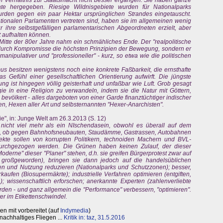
 Verhältnis zur Staatsmacht nicht besser ergangen. Sie haben ganze
te hergegeben. Riesige Wildnisgebiete wurden für Nationalparks
den gegen ein paar Hektar ursprünglichen Strandes eingetauscht.
tionalen Parlamenten vertreten sind, haben sie im allgemeinen wenig
r ihre selbstgefälligen parlamentarischen Abgeordneten erzielt, aber
t aufhalten können.
 Mitte der 80er Jahre nahm ein schmähliches Ende. Der "realpolitische
r durch Kompromisse die höchsten Prinzipien der Bewegung, sondern er
manipulativer und "professioneller" - kurz, so etwa wie die politischen
 besitzen wenigstens noch eine konkrete Faßbarkeit, die ernsthafte
s Gefühl einer gesellschaftlichen Orientierung aufwirft. Die jüngste
 ist hingegen völlig geisterhaft und unfaßbar wie Luft. Grob gesagt
ie in eine Religion zu verwandeln, indem sie die Natur mit Göttern,
bevölkert - alles dargeboten von einer Garde finanztüchtiger indischer
n, Hexen aller Art und selbsternannten "Hexer-Anarchisten".
", in: Junge Welt am 26.3.2013 (S. 12)
icht viel mehr als ein NIschendasein, obwohl es überall auf dem
elt, ob gegen Bahnhofsneubauten, Staudämme, Gastrassen, Autobahnen
jekte sollen von korrupten Politikern, technoiden Machern und BVL-
urchgezogen werden. Die Grünen haben keinen Zulauf, der dieser
"Moderne" dieser "Planer" stehen, d.h. sie greifen Bürgerprotest zwar auf
 großgeworden), bringen sie dann jedoch auf die handelsüblichen
 und Nutzung reduzieren (Nationalparks und Schutzzonen); besser,
aufen (Biosupermäkrte); industrielle Verfahren optimieren (entgiften,
); wissenschaftlich erforschen; anerkannte Experten (zahlenverliebte
rden - und ganz allgemein die "Performance" verbessern, "optimieren".
er im Etikettenschwindel.
 mit vorbereitet (auf
Indymedia
)
achhaltiges Fliegen ...
Kritik in: taz, 31.5.2016