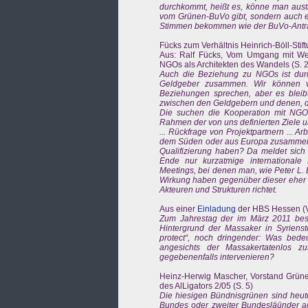
durchkommt, heißt es, könne man austr
vom Grünen-BuVo gibt, sondern auch ei
Stimmen bekommen wie der BuVo-Antrag,
Fücks zum Verhältnis Heinrich-Böll-Stif
Aus: Ralf Fücks, Vom Umgang mit Wert
NGOs als Architekten des Wandels (S. 2
Auch die Beziehung zu NGOs ist durcha
Geldgeber zusammen. Wir können vie
Beziehungen sprechen, aber es bleibt 
zwischen den Geldgebern und denen, die
Die suchen die Kooperation mit NGO
Rahmen der von uns definierten Ziele u
... Rückfrage von Projektpartnern ... A
dem Süden oder aus Europa zusammen,
Qualifizierung haben? Da meldet sich 
Ende nur kurzatmige internationale 
Meetings, bei denen man, wie Peter L. B
Wirkung haben gegenüber dieser eher bas
Akteuren und Strukturen richtet.
Aus einer
Einladung
der HBS Hessen (V
Zum Jahrestag der im März 2011 bes
Hintergrund der Massaker in Syrienste
protect“, noch dringender: Was bedeu
angesichts der Massakertatenlos zu
gegebenenfalls intervenieren?
Heinz-Herwig Mascher, Vorstand Grüne
des AlLigators 2/05 (S. 5)
Die hiesigen Bündnisgrünen sind heute
Bundes oder zweiter Bundesläünder ar