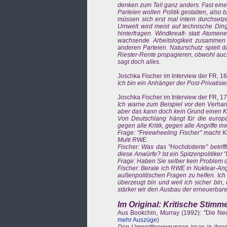
denken zum Teil ganz anders. Fast eine P
Parteien wollen Politik gestalten, also
müssen sich erst mal intern durchsetz
Umwelt wird meist auf technische Ding
hinterfragen. Windkreaft- statt Atome
wachsende Arbeitslogikeit zusammen 
anderen Parteien. Naturschutz spielt d
Riester-Rente propagieren, obwohl au
sagt doch alles.
Joschka Fischer im Interview der FR, 16
Ich bin ein Anhänger der Post-Privatis
Joschka Fischer im Interview der FR, 17
Ich warne zum Beispiel vor den Verharm
aber das kann doch kein Grund einen Kri
Von Deutschlang hängt für die europ
gegen alle Kritik, gegen alle Angriffe im
Frage: "Freewheeling Fischer" macht K
Multi RWE.
Fischer: Was das "Hochdotierte" betrif
diese Anwürfe? Ist ein Spitzenpolitiker
Frage: Haben Sie selber kein Problem d
Fischer: Berate ich RWE in Nuklear-An
außenpolitischen Fragen zu helfen. Ich
überzeugt bin und weil ich sicher bin
stärker wir den Ausbau der erneuerbare
Im Original: Kritische Stim
Aus Bookchin, Murray (1992): "Die Neug
mehr Auszüge
)