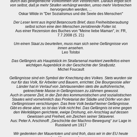
durch das gelegentliche Vorkommen von Verbrechen. Daraus ergibt sich
von selbst, daß je mehr Strafen verhängt werden, umso mehr Verbrechen
hervorgerufen werden, ...
Oskar Wilde in "Der Sozialismus und die Seele des Menschen"
Der Leser lernt aus Ingrid Betancourts Brief, dass Freiheitsberaubung
selbst schon eine den Menschen zerstörende Folter ist.
Aus einer Rezension des Buches von "Meine liebe Maman", in: FR,
7.7.2008 (S. 21)
Um einen Staat zu beurteilen, muss man sich seine Gefängnisse von
innen ansehen.
Leo Tolstoi
Das Gefängnis als Hauptstück im Strafarsenal markiert zweifellos einen
wichtigen Augenblick in der Geschichte der Strafjustiz.
Michel Foucault
Gefängnisse sind ein Symbol der Knechtung des Volkes. Stets wurden sie
nur für das Volk, für Arbeiter und Bauern, errichtet. Die Bourgeoisie aller
Länder hat in Verlauf von Jahrtausenden stets die aufrührerische,
geknechtete Masse in Gefängnissen zu zähmen gewusst.
Auch in unserer Zeit, in der Zeit des kommunistischen und sozialistischen
Staates wird vornehmlich das Proletariat der Städte und Dörfer von den
Gefängnissen verschlungen. Das freie Volk bedarf keiner Gefängnisse.
Gibt es diese aber, so ist das Volk nicht frei. Das Gefängnis ist eine gegen
den Werktätigen gerichtete, ewige Drohung, ein Anschlag auf dessen
Gewissen und Freiheit, ein Zeichen seiner Sklaverei.
Aus: Peter A. Arschinoff: „Geschichte der Machno-Bewegung“ zur Lage in
Russland um 1917
Wir gedenken der Mauertoten und sind froh, dass wir in der EU heute