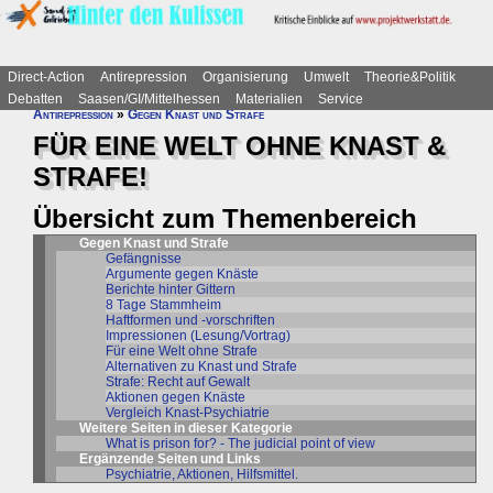
Direct-Action
Antirepression
Organisierung
Umwelt
Theorie&Politik
Debatten
Saasen/GI/Mittelhessen
Materialien
Service
Antirepression
»
Gegen Knast und Strafe
FÜR EINE WELT OHNE KNAST &
STRAFE!
Übersicht zum Themenbereich
Gegen Knast und Strafe
Gefängnisse
Argumente gegen Knäste
Berichte hinter Gittern
8 Tage Stammheim
Haftformen und -vorschriften
Impressionen (Lesung/Vortrag)
Für eine Welt ohne Strafe
Alternativen zu Knast und Strafe
Strafe: Recht auf Gewalt
Aktionen gegen Knäste
Vergleich Knast-Psychiatrie
Weitere Seiten in dieser Kategorie
What is prison for? - The judicial point of view
Ergänzende Seiten und Links
Psychiatrie, Aktionen, Hilfsmittel.