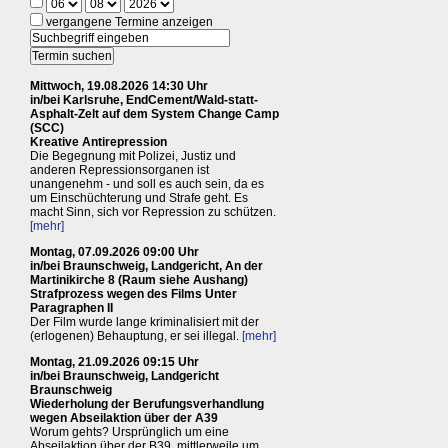
vergangene Termine anzeigen
Mittwoch, 19.08.2026 14:30 Uhr
in/bei Karlsruhe, EndCement/Wald-statt-
Asphalt-Zelt auf dem System Change Camp
(SCC)
Kreative Antirepression
Die Begegnung mit Polizei, Justiz und
anderen Repressionsorganen ist
unangenehm - und soll es auch sein, da es
um Einschüchterung und Strafe geht. Es
macht Sinn, sich vor Repression zu schützen.
[mehr]
Montag, 07.09.2026 09:00 Uhr
in/bei Braunschweig, Landgericht, An der
Martinikirche 8 (Raum siehe Aushang)
Strafprozess wegen des Films Unter
Paragraphen II
Der Film wurde lange kriminalisiert mit der
(erlogenen) Behauptung, er sei illegal.
[mehr]
Montag, 21.09.2026 09:15 Uhr
in/bei Braunschweig, Landgericht
Braunschweig
Wiederholung der Berufungsverhandlung
wegen Abseilaktion über der A39
Worum gehts? Ursprünglich um eine
Abseilaktion über der B39, mittlerweile um