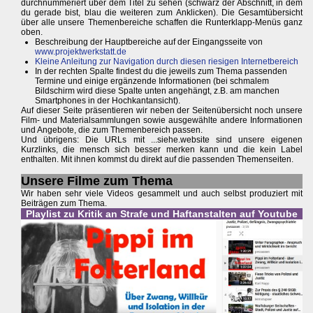
durchnummeriert über dem Titel zu sehen (schwarz der Abschnitt, in dem
du gerade bist, blau die weiteren zum Anklicken). Die Gesamtübersicht
über alle unsere Themenbereiche schaffen die Runterklapp-Menüs ganz
oben.
Beschreibung der Hauptbereiche auf der Eingangsseite von
www.projektwerkstatt.de
Kleine Anleitung zur Navigation durch diesen riesigen Internetbereich
In der rechten Spalte findest du die jeweils zum Thema passenden
Termine und einige ergänzende Informationen (bei schmalem
Bildschirm wird diese Spalte unten angehängt, z.B. am manchen
Smartphones in der Hochkantansicht).
Auf dieser Seite präsentieren wir neben der Seitenübersicht noch unsere
Film- und Materialsammlungen sowie ausgewählte andere Informationen
und Angebote, die zum Themenbereich passen.
Und übrigens: Die URLs mit ...siehe.website sind unsere eigenen
Kurzlinks, die mensch sich besser merken kann und die kein Label
enthalten. Mit ihnen kommst du direkt auf die passenden Themenseiten.
Unsere Filme zum Thema
Wir haben sehr viele Videos gesammelt und auch selbst produziert mit
Beiträgen zum Thema.
Playlist zu Kritik an Strafe und Haftanstalten auf Youtube