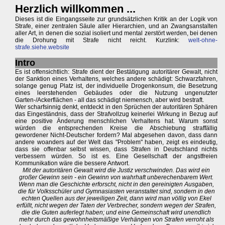
Herzlich willkommen ...
Dieses ist die Eingangsseite zur grundsätzlichen Kritik an der Logik von
Strafe, einer zentralen Säule aller Hierarchien, und an Zwangsanstalten
aller Art, in denen die sozial isoliert und mental zerstört werden, bei denen
die Drohung mit Strafe nicht reicht. Kurzlink:
welt-ohne-
strafe.siehe.website
Intro
Es ist offensichtlich: Strafe dient der Bestätigung autoritärer Gewalt, nicht
der Sanktion eines Verhaltens, welches andere schädigt: Schwarzfahren,
solange genug Platz ist, der individuelle Drogenkonsum, die Besetzung
eines leerstehenden Gebäudes oder die Nutzung ungenutzter
Garten-/Ackerflächen - all das schädigt niemensch, aber wird bestraft.
Wer scharfsinnig denkt, entdeckt in den Sprüchen der autoritären Sphären
das Eingeständnis, dass der Strafvollzug keinerlei Wirkung in Bezug auf
eine positive Änderung menschlichen Verhaltens hat. Warum sonst
würden die entsprechenden Kreise die Abschiebung straffällig
gewordener Nicht-Deutscher fordern? Mal abgesehen davon, dass dann
andere woanders auf der Welt das "Problem" haben, zeigt es eindeutig,
dass sie offenbar selbst wissen, dass Strafen in Deutschland nichts
verbessern würden. So ist es. Eine Gesellschaft der angstfreien
Kommunikation wäre die bessere Antwort.
Mit der autoritären Gewalt wird die Justiz verschwinden. Das wird ein
großer Gewinn sein - ein Gewinn von wahrhaft unberechenbarem Wert.
Wenn man die Geschichte erforscht, nicht in den gereinigten Ausgaben,
die für Volksschüler und Gymnasiasten veranstaltet sind, sondern in den
echten Quellen aus der jeweiligen Zeit, dann wird man völlig von Ekel
erfüllt, nicht wegen der Taten der Verbrecher, sondern wegen der Strafen,
die die Guten auferlegt haben; und eine Gemeinschaft wird unendlich
mehr durch das gewohnheitsmäßige Verhängen von Strafen verroht als