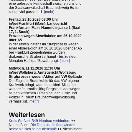
eine gefestigte Feindschaft zwischen uns und
der Staatsanwaltschaft Braunschweig Es ist
schon viel passiert: 1.
[mehr]
Freitag, 23.10.2026 08:00 Uhr
in/bei Frankfurt (Main), Landgericht
Frankfurt am Main, Hammelsgasse 1 (Saal
17, 1. Stock)
Prozess wegen Abseilaktion am 26.10.2020
über A5
In der ersten Instanz im Strafprozess wegen
einer Abseilaktion am 26.10.2020 über der A5
bei Frankfurt Zeppelinheim wurden
drakonische Strafen verhängt - bis zu neun
Monaten Haft (auf Bewährung).
[mehr]
Mittwoch, 11.11.2026 11:30 Uhr
in/bei Wolfsburg, Amtsgericht Wolfsburg
Strafprozess wegen Aktion auf VW-Gelände
Der Zug, der Braunkohle für das VW-eigene
Kraftwerk bringt, wurde blockiert. Mit dabei
war der Journalist Jörg Bergstedt, der wegen
seinen kritischen Filmen bei der Justiz und
Polizei in Raum Braunschweig/Wolfsburg
verhasst ist.
[mehr]
Weiterlesen
Kreis Gießen: B49-Neubau verhindern
++
Neues Buch:
Die Demokratie überwinden,
bevor sie sich selbst abschafft
++ Nichts mehr