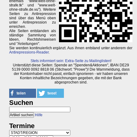
ehemals "www.welt-ohne-
strafe.tk" und "www.welt-
ohne-strafe.de.vu"). Weitere
Seiten zu Antirepression
sind über das Menü oben
unter Antirepression zu
erreichen.
Alle Seiten entstanden als
ständige Sammlung von
Ideen, Rechtshinweisen
und "Anleitungen".
Sie werden kontinuierlich ergänzt. Aus ihnen entstand unter anderem der
Antirepressions-Reader
.
Stets informiert sein: Extra-Seite zu Mailinglisten
!
Unterstützt diese Seiten: Spende an "Spenden&Aktionen", IBAN DE29
5139 0000 0092 8818 06 (Stichwort: "Prowe")! Die Warnmeldung, dass
der Kontoinhaber nicht passt, einfach ignorieren - wir haben unseren
Konten inhaltliche Bezeichnungen gegeben, die mit der Bank
abgesprochen sind.
Suchen
Hilfe
Termine