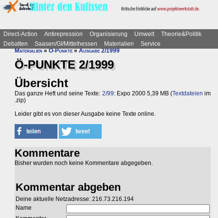
Direct-Action
Antirepression
Organisierung
Umwelt
Theorie&Politik
Debatten
Saasen/GI/Mittelhessen
Materialien
Service
Materialien
»
Ö-Punkte
»
Ausgabe 2/1999
Ö-PUNKTE 2/1999
Übersicht
Das ganze Heft und seine Texte:
2/99
: Expo 2000 5,39 MB (
Textdateien
im
.zip)
Leider gibt es von dieser Ausgabe keine Texte online.
Kommentare
Bisher wurden noch keine Kommentare abgegeben.
Kommentar abgeben
Deine aktuelle Netzadresse: 216.73.216.194
Name