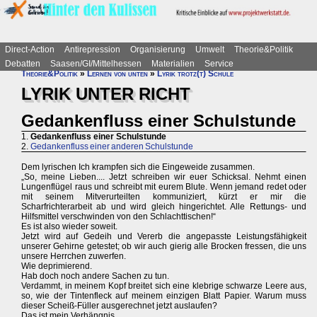
Direct-Action
Antirepression
Organisierung
Umwelt
Theorie&Politik
Debatten
Saasen/GI/Mittelhessen
Materialien
Service
Theorie&Politik
»
Lernen von unten
»
Lyrik trotz(t) Schule
LYRIK UNTER RICHT
Gedankenfluss einer Schulstunde
1.
Gedankenfluss einer Schulstunde
2.
Gedankenfluss einer anderen Schulstunde
Dem lyrischen Ich krampfen sich die Eingeweide zusammen.
„So, meine Lieben.... Jetzt schreiben wir euer Schicksal. Nehmt einen
Lungenflügel raus und schreibt mit eurem Blute. Wenn jemand redet oder
mit seinem Mitverurteilten kommuniziert, kürzt er mir die
Scharfrichterarbeit ab und wird gleich hingerichtet. Alle Rettungs- und
Hilfsmittel verschwinden von den Schlachttischen!“
Es ist also wieder soweit.
Jetzt wird auf Gedeih und Vererb die angepasste Leistungsfähigkeit
unserer Gehirne getestet; ob wir auch gierig alle Brocken fressen, die uns
unsere Herrchen zuwerfen.
Wie deprimierend.
Hab doch noch andere Sachen zu tun.
Verdammt, in meinem Kopf breitet sich eine klebrige schwarze Leere aus,
so, wie der Tintenfleck auf meinem einzigen Blatt Papier. Warum muss
dieser Scheiß-Füller ausgerechnet jetzt auslaufen?
Das ist mein Verhängnis.