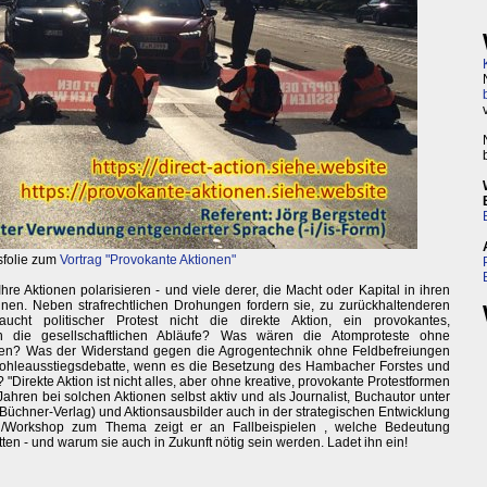
folie zum
Vortrag "Provokante Aktionen"
Ihre Aktionen polarisieren - und viele derer, die Macht oder Kapital in ihren
innen. Neben strafrechtlichen Drohungen fordern sie, zu zurückhaltenderen
ucht politischer Protest nicht die direkte Aktion, ein provokantes,
in die gesellschaftlichen Abläufe? Was wären die Atomproteste ohne
en? Was der Widerstand gegen die Agrogentechnik ohne Feldbefreiungen
ohleausstiegsdebatte, wenn es die Besetzung des Hambacher Forstes und
Direkte Aktion ist nicht alles, aber ohne kreative, provokante Protestformen
5 Jahren bei solchen Aktionen selbst aktiv und als Journalist, Buchautor unter
(Büchner-Verlag) und Aktionsausbilder auch in der strategischen Entwicklung
rag/Workshop zum Thema zeigt er an Fallbeispielen , welche Bedeutung
ten - und warum sie auch in Zukunft nötig sein werden. Ladet ihn ein!