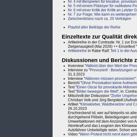
Nr. 4 mit Beispielen für kreative, provoka
Nr. 5 mit einem Plädoyer für radikalere Po
Nr. 6 mit einer Kritik der Kritik an Letzter
Nr. 7 zur Frage: Wie kann es weitergehen
Zwischenbilanz nach ca. 20 Vorträgen
Playlist aller Beiträge der Reihe
Einzeltexte zur Qualität dire
Artikelreihe in der Contraste: Nr. 1 zur 
Zielgenauigkeit (Mai 2026) ++ Einzeltext "
Artikelreihe
in Rabe Ralf:
Teil 1 in der Au
Diskussionen und Berichte
Inverview "
Aktivist über den Wert der Pro
Interview zu "
Provoziert! - Besetzungen un
31.3.2023
Interview "
Aktionen müssen provozieren
"
Bericht "
Ohne Provokation keine Aufmerk
Text "
Einen Oscar für provokante Aktione
Text "
Bilder bewegen die Welt
", in: Cont
Mitschnitt der Diskussion "
Ziviler Ungehor
Christian Volk und Jörg Bergstedt (Auf
Artikel "
Klimakleber, Waldbesetzer und Co.
26.10.2023
Erschreckend ist, wer auf telepolis so al
durchgehend Pöbeln, Beleidigungen und 
Umweltaktionen mit dem Anzünden von A
Atomkraft und das Leugnen des Klimawan
Autofahren Unbeteiligte seien. Schon ve
Video "
Wenn Protest nicht nervt dann gibt