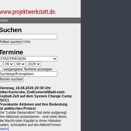
rvice
Suchen
Hilfe
Termine
vergangene Termine anzeigen
Dienstag, 18.08.2026 20:30 Uhr
in/bei Karlsruhe, EndCement/Wald-statt-
Asphalt-Zelt auf dem System Change Camp
(SCC)
Provokante Aktionen und ihre Bedeutung
für politischen Protest
Die "Letzte Generation" hat viele aufgeregt.
Ihre Aktionen polarisieren - und viele derer,
die Macht oder Kapital in ihren Händen
halten, schimpfen auf die Aktivist*innen.
[mehr]