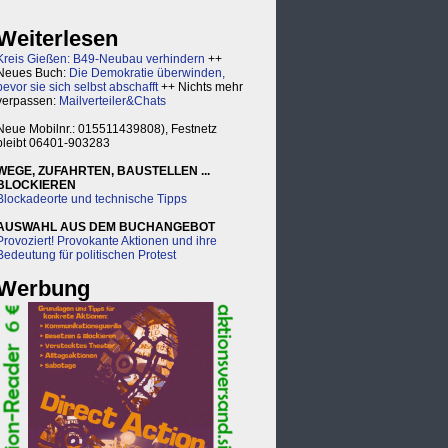
Weiterlesen
Kreis Gießen: B49-Neubau verhindern
++
Neues Buch:
Die Demokratie überwinden,
bevor sie sich selbst abschafft
++ Nichts mehr
verpassen:
Mailverteiler&Chats
Neue Mobilnr.: 015511439808), Festnetz
bleibt 06401-903283
WEGE, ZUFAHRTEN, BAUSTELLEN ...
BLOCKIEREN
Blockadeorte und technische Tipps
AUSWAHL AUS DEM BUCHANGEBOT
Provoziert! Provokante Aktionen und ihre
Bedeutung für politischen Protest
Werbung