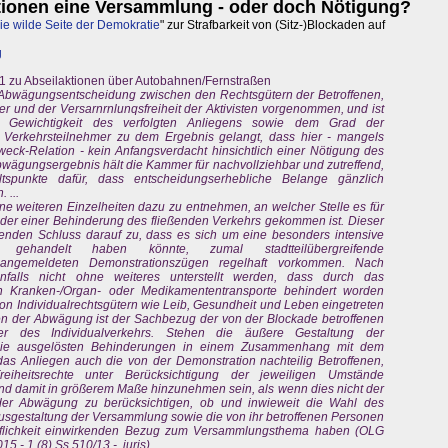
ktionen eine Versammlung - oder doch Nötigung?
ie wilde Seite der Demokratie
" zur Strafbarkeit von (Sitz-)Blockaden auf
g
 zu Abseilaktionen über Autobahnen/Fernstraßen
 Abwägungsentscheidung zwischen den Rechtsgütern der Betroffenen,
er und der Versarnrnlunqsfreiheit der Aktivisten vorgenommen, und ist
 Gewichtigkeit des verfolgten Anliegens sowie dem Grad der
 Verkehrsteilnehmer zu dem Ergebnis gelangt, dass hier - mangels
Zweck-Relation - kein Anfangsverdacht hinsichtlich einer Nötigung des
 Abwägungsergebnis hält die Kammer für nachvollziehbar und zutreffend,
tspunkte dafür, dass entscheidungserhebliche Belange gänzlich
 ...
ne weiteren Einzelheiten dazu zu entnehmen, an welcher Stelle es für
oder einer Behinderung des fließenden Verkehrs gekommen ist. Dieser
henden Schluss darauf zu, dass es sich um eine besonders intensive
n gehandelt haben könnte, zumal stadtteilübergreifende
 angemeldeten Demonstrationszügen regelhaft vorkommen. Nach
alls nicht ohne weiteres unterstellt werden, dass durch das
n Kranken-/Organ- oder Medikamententransporte behindert worden
on Individualrechtsgütern wie Leib, Gesundheit und Leben eingetreten
en der Abwägung ist der Sachbezug der von der Blockade betroffenen
r des Individualverkehrs. Stehen die äußere Gestaltung der
ie ausgelösten Behinderungen in einem Zusammenhang mit dem
as Anliegen auch die von der Demonstration nachteilig Betroffenen,
reiheitsrechte unter Berücksichtigung der jeweiligen Umstände
und damit in größerem Maße hinzunehmen sein, als wenn dies nicht der
er Abwägung zu berücksichtigen, ob und inwieweit die Wahl des
sgestaltung der Versammlung sowie die von ihr betroffenen Personen
erflichkeit einwirkenden Bezug zum Versammlungsthema haben (OLG
 - 1 (8) Ss 510/13 -, juris).