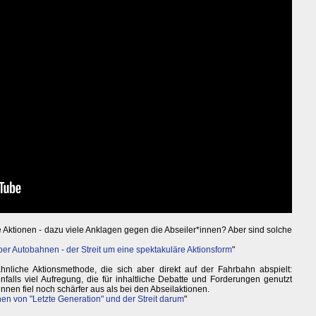
e Aktionen - dazu viele Anklagen gegen die Abseiler*innen? Aber sind solche
ber Autobahnen - der Streit um eine spektakuläre Aktionsform
"
hnliche Aktionsmethode, die sich aber direkt auf der Fahrbahn abspielt:
falls viel Aufregung, die für inhaltliche Debatte und Forderungen genutzt
nnen fiel noch schärfer aus als bei den Abseilaktionen.
nen von "Letzte Generation" und der Streit darum
"