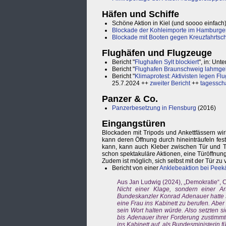
Häfen und Schiffe
Schöne Aktion in Kiel (und soooo einfach
Blockade der Kohleimporte im Hamburge
Blockade mit Booten gegen Kreuzfahrtsch
Flughäfen und Flugzeuge
Bericht "
Flughafen Sylt blockiert
", in: Un
Bericht "
Flughafen Braunschweig lahmgele
Bericht "
Klimaprotest: Aktivisten legen F
25.7.2024 ++
zweiter Bericht
++
tagessch
Panzer & Co.
Panzerbesetzung in Flensburg
(2016)
Eingangstüren
Blockaden mit Tripods und Ankettfässern wi
kann deren Öffnung durch hineinträufeln fe
kann, kann auch Kleber zwischen Tür und T
schon spektakuläre Aktionen, eine Türöffnun
Zudem ist möglich, sich selbst mit der Tür zu
Bericht von einer
Anklebeaktion bei Pee
Aus Jan Ludwig (2024), „Demokratie“, C
Nicht einer Klage, sondern einer Art
Bundeskanzler Konrad Adenauer hatte 
eine Frau ins Kabinett zu berufen. Aber
sein Wort halten würde. Also setzten 
bis Adenauer ihrer Forderung zustimmt
ins Kabinett auf, als Bundesministerin f