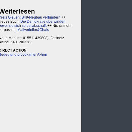
Weiterlesen
Kreis Gießen: B49-Neubau verhindern
++
Neues Buch:
Die Demokratie überwinden,
bevor sie sich selbst abschafft
++ Nichts mehr
verpassen:
Mailverteiler&Chats
Neue Mobilnr.: 015511439808), Festnetz
bleibt 06401-903283
DIRECT ACTION
Bedeutung provokanter Aktion