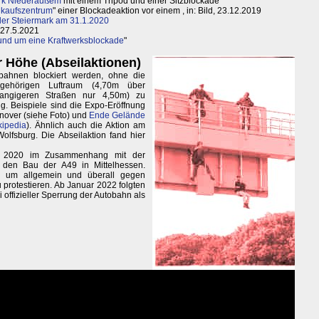
erk Niederaußem
mit einem Tripod und einer Sitzblockade
nkaufszentrum
" einer Blockadeaktion vor einem , in: Bild, 23.12.2019
er Steiermark am 31.1.2020
27.5.2021
nd um eine Kraftwerksblockade
"
er Höhe (Abseilaktionen)
bahnen blockiert werden, ohne die
gehörigen Luftraum (4,70m über
angigeren Straßen nur 4,50m) zu
ng. Beispiele sind die Expo-Eröffnung
over (siehe Foto) und
Ende Gelände
kipedia
). Ähnlich auch die Aktion am
lfsburg. Die Abseilaktion fand hier
s 2020 im Zusammenhang mit der
den Bau der A49 in Mittelhessen.
s, um allgemein und überall gegen
protestieren. Ab Januar 2022 folgten
 offizieller Sperrung der Autobahn als