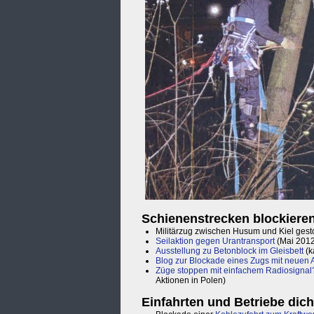
Schienenstrecken blockiere
Militärzug zwischen Husum und Kiel gesto
Seilaktion gegen Urantransport
(Mai 2012
Ausstellung zu Betonblock im Gleisbett
(k
Blog zur Blockade eines Zugs mit neuen
Züge stoppen mit einfachem Radiosignal
Aktionen in Polen)
Einfahrten und Betriebe dic