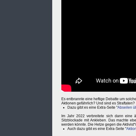
Es entbrannte eine heftige Debatte um solch
Aktionen gefährlich? Und sind es Straftaten?
Dazu gibt es eine Extra-Seite "
Abseilen ü
Im Jahr 2022 verbreitete sich dann eine ä
Sitzblockade mit Ankleben. Das machte eben
werden könnte. Die Hetze gegen die Aktivist*i
Auch dazu gibt es eine Extra-Seite "
Aktio