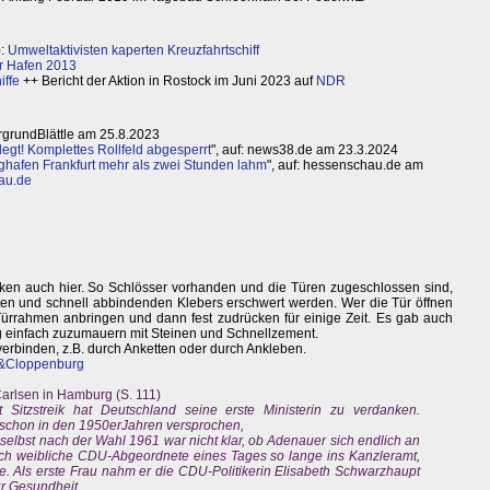
):
Umweltaktivisten kaperten Kreuzfahrtschiff
r Hafen 2013
iffe
++ Bericht der Aktion in Rostock im Juni 2023 auf
NDR
tergrundBlättle am 25.8.2023
gt! Komplettes Rollfeld abgesperrt
", auf: news38.de am 23.3.2024
lughafen Frankfurt mehr als zwei Stunden lahm
", auf: hessenschau.de am
au.de
rken auch hier. So Schlösser vorhanden und die Türen zugeschlossen sind,
sten und schnell abbindenden Klebers erschwert werden. Wer die Tür öffnen
ürrahmen anbringen und dann fest zudrücken für einige Zeit. Es gab auch
g einfach zuzumauern mit Steinen und Schnellzement.
 verbinden, z.B. durch Anketten oder durch Ankleben.
k&Cloppenburg
arlsen in Hamburg (S. 111)
 Sitzstreik hat Deutschland seine erste Ministerin zu verdanken.
schon in den 1950erJahren versprochen,
 selbst nach der Wahl 1961 war nicht klar, ob Adenauer sich endlich an
sich weibliche CDU-Abgeordnete eines Tages so lange ins Kanzleramt,
e. Als erste Frau nahm er die CDU-Politikerin Elisabeth Schwarzhaupt
ür Gesundheit.