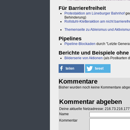
Für Barrierefreiheit
Protestaktion am Lüneburger Bahnhof
geg
Behinderung)
Rollstuhl-Kletteraktion am nicht barriere
Themenseite zu Ableismus und Aktivismu
Pipelines
Pipeline-Blockaden
durch "Letzte Genera
Berichte und Beispiele ohne 
Bilderserie von Aktionen
(als Postkarten 
Kommentare
Bisher wurden noch keine Kommentare abg
Kommentar abgeben
Deine aktuelle Netzadresse: 216.73.216.177
Name
Kommentar