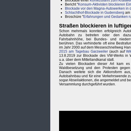
Blockade einer
Kohlezufahrt zum Kraftw
Bericht "
Konsum-Aktivisten blockieren Ei
Blockade vor den Magna-Autowerken in d
Schlachthof-Blockade in Gudensberg
am 
Broschüre "
Erfahrungen und Gedanken ru
Straßen blockieren in luftig
Schon mehrmals konnten erfolgreich Auto
Autobahn zu betreten oder den dazu
Fahrbahnhöhe, bei Bundes- und niederr
berühren. Das verhinderte oft eine Bestrafu
im Jahr 2000 auf dem Messeschnellweg Hann
2015 am Tagebau Garzweiler
(auch auf
Wi
13.8.2019 zur Blockade des VW-Werks in Wo
u.a. über dem Mittellandkanal statt.
Zu vielen Blockaden dieser Art kam e
Waldbesetzung und den Protesten gegen 
Danach weitete sich die Aktionsform au
Autobahnbau und für eine Verkehrswende zu 
sogar Abseilaktionen, die angemeldet und bei
Versammlung durchgeführt wurden.