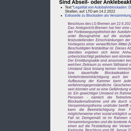
Sind Abseil- oder Anklebea
Text "
Legalität von Autobahnblockaden: D
Straßen, auf: LTO am 14.2.2022
Extraseite zu Blockaden als Versammlun
Beschluss des LG Bremen am 22.6.2021
Das Amtsgericht Bremen hat hier eine
der Fortbewegungsfreiheit der Autofahr
unter Bezugnahme auf die soziale
festzustellenden Einschränkungen der
Vorliegens einer verwerflichen Mittel-
Beschuldigten feststellbar ist. Dieses
überdies ergeben sich keine Anhal
unberücksichtigt geblieben sein könnten.
Der Ermittlungsakte sind ansonsten kei
welchen Zeitraum zu einem Stillstand 
Umstand lässt bislang keinen hinreic
bzw. dauerhafte Blockadeaktio
Verkehrsbeeinträchtigung auch bei
Auffassung der Kammer kann jedenf
verfahrensgegenständliche Geschehe
sein könnten und so eine Gefährdung v
ist. Ein gewichtiger Umstand im Rahm
Personen - nämlich die Teilnehme
Blockademaßnahme und die durch s
Versammlungsthema und/oder betrifft d
kann die Beeinträchtigung ihrer F
möglicherweise eher sozial erträglich 
Fall ist. Demgemäß ist im Rahmen d
Versammlungsortes und die konkrete Au
einen auf die Feststellung der Verw
Karlsruhe, Beschluss vom 08. Januar 2015