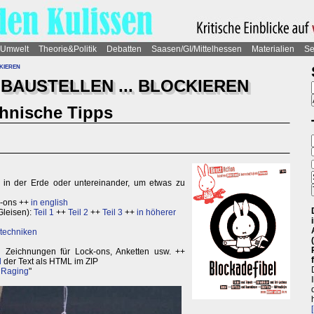
Umwelt
Theorie&Politik
Debatten
Saasen/GI/Mittelhessen
Materialien
Se
kieren
BAUSTELLEN ... BLOCKIEREN
chnische Tipps
 in der Erde oder untereinander, um etwas zu
k-ons ++
in english
Gleisen):
Teil 1
++
Teil 2
++
Teil 3
++
in höherer
techniken
d Zeichnungen für Lock-ons, Anketten usw. ++
d
der Text als HTML im ZIP
 Raging
"