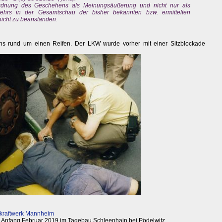
ordnung des Geschehens als Meinungsäußerung und nicht nur als
rkehrs in der Gesamtschau der bisher bekannten bzw. ermittelten
icht zu beanstanden.
ns rund um einen Reifen. Der LKW wurde vorher mit einer Sitzblockade
kraftwerk Mannheim
Anfang Februar 2019 im Tagebau Schleenhain bei Pödelwitz