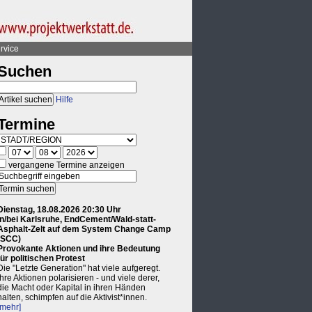
rvice
Suchen
Hilfe
Termine
vergangene Termine anzeigen
Dienstag, 18.08.2026 20:30 Uhr
in/bei Karlsruhe, EndCement/Wald-statt-
Asphalt-Zelt auf dem System Change Camp
(SCC)
Provokante Aktionen und ihre Bedeutung
für politischen Protest
Die "Letzte Generation" hat viele aufgeregt.
Ihre Aktionen polarisieren - und viele derer,
die Macht oder Kapital in ihren Händen
halten, schimpfen auf die Aktivist*innen.
[mehr]