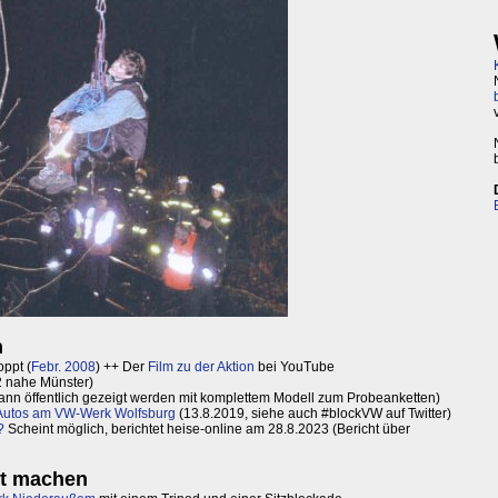
n
ppt (
Febr. 2008
) ++ Der
Film zu der Aktion
bei YouTube
 nahe Münster)
ann öffentlich gezeigt werden mit komplettem Modell zum Probeanketten)
 Autos am VW-Werk Wolfsburg
(13.8.2019, siehe auch #blockVW auf Twitter)
?
Scheint möglich, berichtet heise-online am 28.8.2023 (Bericht über
ht machen