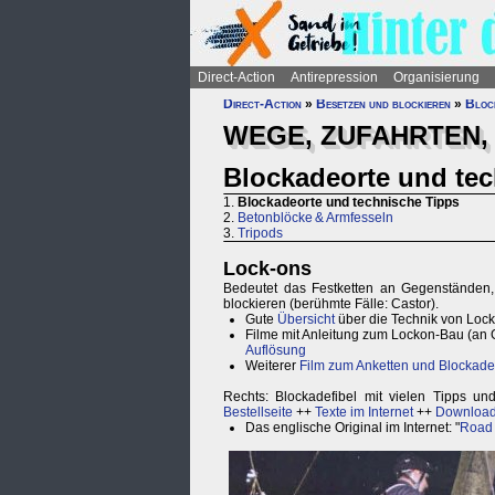
Direct-Action
Antirepression
Organisierung
Direct-Action
»
Besetzen und blockieren
»
Bloc
WEGE, ZUFAHRTEN, 
Blockadeorte und te
1.
Blockadeorte und technische Tipps
2.
Betonblöcke & Armfesseln
3.
Tripods
Lock-ons
Bedeutet das Festketten an Gegenständen,
blockieren (berühmte Fälle: Castor).
Gute
Übersicht
über die Technik von Loc
Filme mit Anleitung zum Lockon-Bau (an 
Auflösung
Weiterer
Film zum Anketten und Blockade
Rechts: Blockadefibel mit vielen Tipps un
Bestellseite
++
Texte im Internet
++
Downloa
Das englische Original im Internet: "
Road