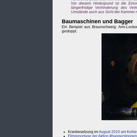
Vor diesem Hintergrund ist die Ein
längerfristige Verhinderung des Ve
Umstände auch aus Sicht der Kammer n
Baumaschinen und Bagger
Ein Beispiel aus Braunschweig: Arm-Locko
gestoppt.
Kranbesetzung im
August 2010 am Kohle
Filmreportage der Aktion #baggerstoppen