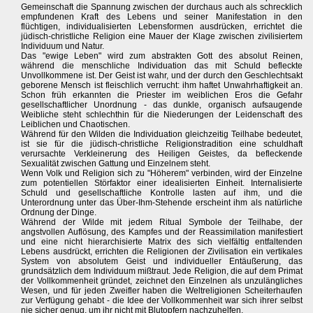
Gemeinschaft die Spannung zwischen der durchaus auch als schrecklich
empfundenen Kraft des Lebens und seiner Manifestation in den
flüchtigen, individualisierten Lebensformen ausdrücken, errichtet die
jüdisch-christliche Religion eine Mauer der Klage zwischen zivilisiertem
Individuum und Natur.
Das "ewige Leben" wird zum abstrakten Gott des absolut Reinen,
während die menschliche Individuation das mit Schuld befleckte
Unvollkommene ist. Der Geist ist wahr, und der durch den Geschlechtsakt
geborene Mensch ist fleischlich verrucht: ihm haftet Unwahrhaftigkeit an.
Schon früh erkannten die Priester im weiblichen Eros die Gefahr
gesellschaftlicher Unordnung - das dunkle, organisch aufsaugende
Weibliche steht schlechthin für die Niederungen der Leidenschaft des
Leiblichen und Chaotischen.
Während für den Wilden die Individuation gleichzeitig Teilhabe bedeutet,
ist sie für die jüdisch-christliche Religionstradition eine schuldhaft
verursachte Verkleinerung des Heiligen Geistes, da befleckende
Sexualität zwischen Gattung und Einzelnem steht.
Wenn Volk und Religion sich zu "Höherem" verbinden, wird der Einzelne
zum potentiellen Störfaktor einer idealisierten Einheit. Internalisierte
Schuld und gesellschaftliche Kontrolle lasten auf ihm, und die
Unterordnung unter das Über-Ihm-Stehende erscheint ihm als natürliche
Ordnung der Dinge.
Während der Wilde mit jedem Ritual Symbole der Teilhabe, der
angstvollen Auflösung, des Kampfes und der Reassimilation manifestiert
und eine nicht hierarchisierte Matrix des sich vielfältig entfaltenden
Lebens ausdrückt, errichten die Religionen der Zivilisation ein vertikales
System von absolutem Geist und individueller Entäußerung, das
grundsätzlich dem Individuum mißtraut. Jede Religion, die auf dem Primat
der Vollkommenheit gründet, zeichnet den Einzelnen als unzulängliches
Wesen, und für jeden Zweifler haben die Weltreligionen Scheiterhaufen
zur Verfügung gehabt - die Idee der Vollkommenheit war sich ihrer selbst
nie sicher genug, um ihr nicht mit Blutopfern nachzuhelfen.