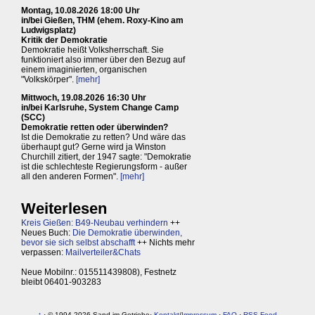
Montag, 10.08.2026 18:00 Uhr
in/bei Gießen, THM (ehem. Roxy-Kino am
Ludwigsplatz)
Kritik der Demokratie
Demokratie heißt Volksherrschaft. Sie
funktioniert also immer über den Bezug auf
einem imaginierten, organischen
"Volkskörper".
[mehr]
Mittwoch, 19.08.2026 16:30 Uhr
in/bei Karlsruhe, System Change Camp
(SCC)
Demokratie retten oder überwinden?
Ist die Demokratie zu retten? Und wäre das
überhaupt gut? Gerne wird ja Winston
Churchill zitiert, der 1947 sagte: "Demokratie
ist die schlechteste Regierungsform - außer
all den anderen Formen".
[mehr]
Weiterlesen
Kreis Gießen: B49-Neubau verhindern
++
Neues Buch:
Die Demokratie überwinden,
bevor sie sich selbst abschafft
++ Nichts mehr
verpassen:
Mailverteiler&Chats
Neue Mobilnr.: 015511439808), Festnetz
bleibt 06401-903283
↑
· © 1994-2026 Sand im Getriebe·
Kontakt
/
Impressum
·
FAQ
·
RSS-Feed