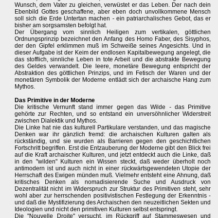
Wunsch, dem Vater zu gleichen, verwüstet er das Leben. Der nach dein
Ebenbild Gottes geschaffene, aber eben doch unvollkommene Mensch
soll sich die Erde Untertan machen - ein patriarchalisches Gebot, das er
bisher am sorgsamsten befolgt hat.
Der Übergang vom sinnlich Heiligen zum vertikalen, göttlichen
Ordnungsprinzip bezeichnet den Anfang des Homo Faber, des Sisyphos,
der den Gipfel erklimmen muß im Schweiße seines Angesichts. Und in
dieser Aufgabe ist der Keim der endlosen Kapitalbewegung angelegt, die
das stofflich, sinnliche Leben in tote Arbeit und die abstrakte Bewegung
des Geldes verwandelt. Die leere, monetäre Bewegung entspricht der
Abstraktion des göttlichen Prinzips, und im Fetisch der Waren und der
monetären Symbolik der Moderne entlädt sich der archaische Hang zum
Mythos.
Das Primitive in der Moderne
Die kritische Vernunft stand immer gegen das Wilde - das Primitive
gehörte zur Rechten, und so entstand ein unversöhnlicher Widerstreit
zwischen Dialektik und Mythos.
Die Linke hat nie das kulturell Partikulare verstanden, und das magische
Denken war ihr gänzlich fremd: die archaischen Kulturen galten als
rückständig, und sie wurden als Barrieren gegen den geschichtlichen
Fortschritt begriffen. Erst die Entzauberung der Moderne gibt den Blick frei
auf die Kraft archaischer Kulturen, und jetzt entdeckt auch die Linke, daß
in den "wilden" Kulturen ein Wissen steckt, daß weder überholt noch
antimodern ist und auch nicht in einer rückwärtsgewendeten Utopie der
Herrschaft des Ewigen münden muß. Vielmehr entsteht eine Ahnung, daß
kritisches Denken als nomadisierende Suche und Ausdruck von
Dezentralität nicht im Widerspruch zur Struktur des Primitiven steht, sehr
wohl aber zur herrschenden positivistischen Festlegung der Erkenntnis -
und daß die Mystifizierung des Archaischen den neuzeitlichen Sekten und
Ideologien und nicht den primitiven Kulturen selbst entspringt.
Die "Nouvelle Droite" versucht, im Rückgriff auf Stammeswesen und