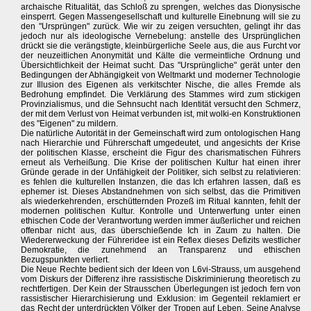
archaische Ritualität, das Schloß zu sprengen, welches das Dionysische
einsperrt. Gegen Massengesellschaft und kulturelle Einebnung will sie zu
den "Ursprüngen" zurück. Wie wir zu zeigen versuchten, gelingt ihr das
jedoch nur als ideologische Vernebelung: anstelle des Ursprünglichen
drückt sie die verängstigte, kleinbürgerliche Seele aus, die aus Furcht vor
der neuzeitlichen Anonymität und Kälte die vermeintliche Ordnung und
Übersichtlichkeit der Heimat sucht. Das "Ursprüngliche" gerät unter den
Bedingungen der Abhängigkeit von Weltmarkt und moderner Technologie
zur Illusion des Eigenen als verkitschter Nische, die alles Fremde als
Bedrohung empfindet. Die Verklärung des Stammes wird zum stickigen
Provinzialismus, und die Sehnsucht nach Identität versucht den Schmerz,
der mit dem Verlust von Heimat verbunden ist, mit wolki-en Konstruktionen
des "Eigenen" zu mildern.
Die natürliche Autorität in der Gemeinschaft wird zum ontologischen Hang
nach Hierarchie und Führerschaft umgedeutet, und angesichts der Krise
der politischen Klasse, erscheint die Figur des charismatischen Führers
erneut als Verheißung. Die Krise der politischen Kultur hat einen ihrer
Gründe gerade in der Unfähigkeit der Politiker, sich selbst zu relativieren:
es fehlen die kulturellen Instanzen, die das Ich erfahren lassen, daß es
ephemer ist. Dieses Abstandnehmen von sich selbst, das die Primitiven
als wiederkehrenden, erschütternden Prozeß im Ritual kannten, fehlt der
modernen politischen Kultur. Kontrolle und Unterwerfung unter einen
ethischen Code der Verantwortung werden immer äußerlicher und reichen
offenbar nicht aus, das überschießende Ich in Zaum zu halten. Die
Wiedererweckung der Führeridee ist ein Reflex dieses Defizits westlicher
Demokratie, die zunehmend an Transparenz und ethischen
Bezugspunkten verliert.
Die Neue Rechte bedient sich der Ideen von L6vi-Strauss, um ausgehend
vom Diskurs der Differenz ihre rassistische Diskriminierung theoretisch zu
rechtfertigen. Der Kein der Strausschen Überlegungen ist jedoch fern von
rassistischer Hierarchisierung und Exklusion: im Gegenteil reklamiert er
das Recht der unterdrückten Völker der Tropen auf Leben. Seine Analyse