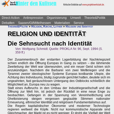
Direct-Action
Antirepression
Organisierung
Umwelt
Theorie&Politik
Debatten
Saasen/GI/Mittelhessen
Materialien
Service
Theorie&Politik
»
Religion, Kirche, Luther
»
Religion und Identität
RELIGION UND IDENTITÄT
Die Sehnsucht nach Identität
Von: Wolfgang Schmidt. Quelle: PROKLA Nr. 96, Sept. 1994 (S.
359 ff.)
Der Zusammenbruch der erstarrten Lagerbildung der Nachkriegszeit
schien endlich die Öffnung Europas in Gang zu setzen – die lähmende
Zweiteilung der Welt war überwunden, und ein neuer Geist schien sich
anzukündigen. Nachdem die Barbarei von zwei Weltkriegen und die
Tyrannei zweier ideologischer Systeme Europas kostbarste Utopie, die
Achtung des Individuums, blutig zugrunde gerichtet hatten, deutete sich im
ungeahnten, fast geräuschlosen Untergang des Ostblocks schließlich die
Möglichkeit an, Europa neu zu wagen.
Statt eines Aufbruchs in den Umbau der Industriegesellschaft und die
Öffnung zur Welt hin, ist jedoch der Rückfall in eine neue Enge zu
beobachten. Gefangen in der Spannung von Vereinheitlichung und
Ghettoisierung steigen vergessen geglaubte Stimmen nationaler
Erneuerung, ethnischer Identität und religiösem Fundamentalismus auf.
Die Regeln kapitalistischer Ökonomie und moderner Technologie
regieren weltweit die Köpfe. Nicht nur kommunistische Apparate sind
Gleichmacher, der Markt ist es nicht weniger. Er droht die Vielfalt der Welt