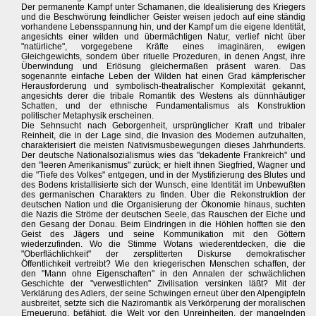
Der permanente Kampf unter Schamanen, die Idealisierung des Kriegers
und die Beschwörung feindlicher Geister weisen jedoch auf eine ständig
vorhandene Lebensspannung hin, und der Kampf um die eigene Identität,
angesichts einer wilden und übermächtigen Natur, verlief nicht über
"natürliche", vorgegebene Kräfte eines imaginären, ewigen
Gleichgewichts, sondern über rituelle Prozeduren, in denen Angst, ihre
Überwindung und Erlösung gleichermaßen präsent waren. Das
sogenannte einfache Leben der Wilden hat einen Grad kämpferischer
Herausforderung und symbolisch-theatralischer Komplexität gekannt,
angesichts derer die tribale Romantik des Westens als dünnhäutiger
Schatten, und der ethnische Fundamentalismus als Konstruktion
politischer Metaphysik erscheinen.
Die Sehnsucht nach Geborgenheit, ursprünglicher Kraft und tribaler
Reinheit, die in der Lage sind, die Invasion des Modernen aufzuhalten,
charakterisiert die meisten Nativismusbewegungen dieses Jahrhunderts.
Der deutsche Nationalsozialismus wies das "dekadente Frankreich" und
den "leeren Amerikanismus" zurück; er hielt ihnen Siegfried, Wagner und
die "Tiefe des Volkes" entgegen, und in der Mystifizierung des Blutes und
des Bodens kristallisierte sich der Wunsch, eine Identität im Unbewußten
des germanischen Charakters zu finden. Über die Rekonstruktion der
deutschen Nation und die Organisierung der Ökonomie hinaus, suchten
die Nazis die Ströme der deutschen Seele, das Rauschen der Eiche und
den Gesang der Donau. Beim Eindringen in die Höhlen hofften sie den
Geist des Jägers und seine Kommunikation mit den Göttern
wiederzufinden. Wo die Stimme Wotans wiederentdecken, die die
"Oberflächlichkeit" der zersplitterten Diskurse demokratischer
Öffentlichkeit vertreibt? Wie den kriegerischen Menschen schaffen, der
den "Mann ohne Eigenschaften" in den Annalen der schwächlichen
Geschichte der "verwestlichten" Zivilisation versinken läßt? Mit der
Verklärung des Adlers, der seine Schwingen erneut über den Alpengipfeln
ausbreitet, setzte sich die Naziromantik als Verkörperung der moralischen
Erneuerung, befähigt, die Welt vor den Unreinheiten, der mangelnden