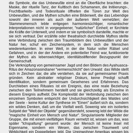
die Symbole, die das Unbewußte einst an die Oberfläche brachten: die
Maske, der rituelle Tanz, der Kulttisch des Schamanen, die Initiierungs-,
Fruchtbarkeits- und Todesrituale öffneten die Türen zur Welt des
Unbewußten, und die Mythen schufen eine Bilderwelt, die das Lebendige
sowohl der inneren als auch der äußeren Welt vernetzten; der
Stammesmensch lebte entgegen harmoniesüchtiger, romantischer
Interpretationen nicht in vorgegebener, "natürlicher" Einheit; er fürchtete
die Kräfte der Unterwelt, und indem er sie symbolisch darstellte, machte er
sie sich vertraut. Der erzählte oder theatralisch durchlebte Mythos stellte
eine Verbindung zwischen den Traumbildern des Unbewußten und der
Natur her, schuf ein Zeichensystem, in dem sich die Menschen
wiedererkannten. In einer Welt, in der die Natur voller Rätsel und
Gefahren, und in der der Andere ein potentieller Feind war, funktionierte
der Mythos als lebenswichtiger, identitätsstiftender Bezugspunkt der
Gemeinschaft.
Die Verknüpfung von gemeinsamer Jagd und den Bildern des Ayahuasca-
Ritus der Amazonasindianer "vermenschlicht" den Urwald: das Wilde stellt
sich in Zeichen dar, die alle verstehen, da sie auf gemeinsamer Praxis
gründen. Kein abstrakter religiöser Diskurs, keine Predigt schafft
Identifikation, sondern gemeinsam Gesehenes und Erfahrenes. Das
Durchleben eines Rituales ist ein Ereignis, das eine reale Beziehung
zwischen den Teilnehmern herstellt und sie gleichzeitig als Einzelne in
diesem Ereignis aufhebt. Die Komplexität der Verbindung zwischen den
einzelnen Symbolen entspricht der Undurchsichtigkeit des Waldes und
der Seele - keine Kultur der Synthese im "Einen" äußert sich da, sondern
ein wildes Denken, daß um die Vielfalt weiß. Sowenig wie ein isoliertes
Subjekt der "Welt der Objekte" gegenübersteht, sowenig lebt der Wilde die
"magische Einheit von Mensch und Natur". Singularisierte Mitglieder der
Gruppe, die mit einem vielfältigen Raum vernetzt ist, wissen um das, was
später "Ichspaltung" genannt wurde: der Mensch ist keine Insel mit
Eigenname, sondern ein Wesen, das zwischen Traumwelt und
Wirklichkeit ein Doppelleben lebt. Die Ureinwohner Amerikas wissen bis