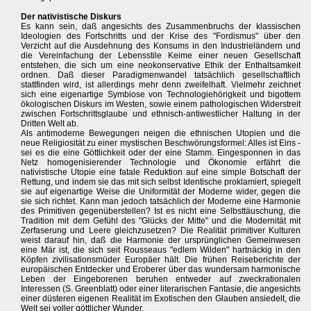
Der nativistische Diskurs
Es kann sein, daß angesichts des Zusammenbruchs der klassischen
Ideologien des Fortschritts und der Krise des "Fordismus" über den
Verzicht auf die Ausdehnung des Konsums in den Industrieländern und
die Vereinfachung der Lebensstile Keime einer neuen Gesellschaft
entstehen, die sich um eine neokonservative Ethik der Enthaltsamkeit
ordnen. Daß dieser Paradigmenwandel tatsächlich gesellschaftlich
stattfinden wird, ist allerdings mehr denn zweifelhaft. Vielmehr zeichnet
sich eine eigenartige Symbiose von Technologiehörigkeit und bigottem
ökologischen Diskurs im Westen, sowie einem pathologischen Widerstreit
zwischen Fortschrittsglaube und ethnisch-antiwestlicher Haltung in der
Dritten Welt ab.
Als antimoderne Bewegungen neigen die ethnischen Utopien und die
neue Religiosität zu einer mystischen Beschwörungsformel: Alles ist Eins -
sei es die eine Göttlichkeit oder der eine Stamm. Eingesponnen in das
Netz homogenisierender Technologie und Ökonomie erfährt die
nativistische Utopie eine fatale Reduktion auf eine simple Botschaft der
Rettung, und indem sie das mit sich selbst Identische proklamiert, spiegelt
sie auf eigenartige Weise die Uniformität der Moderne wider, gegen die
sie sich richtet. Kann man jedoch tatsächlich der Moderne eine Harmonie
des Primitiven gegenüberstellen? Ist es nicht eine Selbsttäuschung, die
Tradition mit dem Gefühl des "Glücks der Mitte" und die Modernität mit
Zerfaserung und Leere gleichzusetzen? Die Realität primitiver Kulturen
weist darauf hin, daß die Harmonie der ursprünglichen Gemeinwesen
eine Mär ist, die sich seit Rousseaus "edlem Wilden" hartnäckig in den
Köpfen zivilisationsmüder Europäer hält. Die frühen Reiseberichte der
europäischen Entdecker und Eroberer über das wundersam harmonische
Leben der Eingeborenen beruhen entweder auf zweckrationalen
Interessen (S. Greenblatt) oder einer literarischen Fantasie, die angesichts
einer düsteren eigenen Realität im Exotischen den Glauben ansiedelt, die
Welt sei voller göttlicher Wunder.