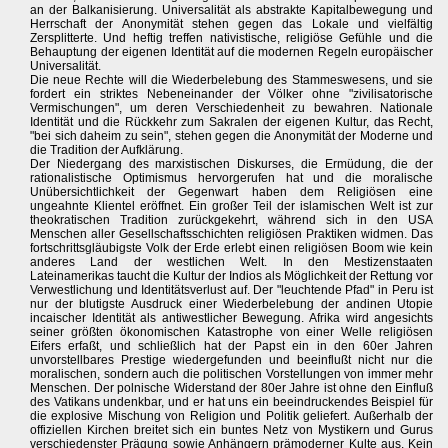
an der Balkanisierung. Universalität als abstrakte Kapitalbewegung und
Herrschaft der Anonymität stehen gegen das Lokale und vielfältig
Zersplitterte. Und heftig treffen nativistische, religiöse Gefühle und die
Behauptung der eigenen Identität auf die modernen Regeln europäischer
Universalität.
Die neue Rechte will die Wiederbelebung des Stammeswesens, und sie
fordert ein striktes Nebeneinander der Völker ohne "zivilisatorische
Vermischungen", um deren Verschiedenheit zu bewahren. Nationale
Identität und die Rückkehr zum Sakralen der eigenen Kultur, das Recht,
"bei sich daheim zu sein", stehen gegen die Anonymität der Moderne und
die Tradition der Aufklärung.
Der Niedergang des marxistischen Diskurses, die Ermüdung, die der
rationalistische Optimismus hervorgerufen hat und die moralische
Unübersichtlichkeit der Gegenwart haben dem Religiösen eine
ungeahnte Klientel eröffnet. Ein großer Teil der islamischen Welt ist zur
theokratischen Tradition zurückgekehrt, während sich in den USA
Menschen aller Gesellschaftsschichten religiösen Praktiken widmen. Das
fortschrittsgläubigste Volk der Erde erlebt einen religiösen Boom wie kein
anderes Land der westlichen Welt. In den Mestizenstaaten
Lateinamerikas taucht die Kultur der Indios als Möglichkeit der Rettung vor
Verwestlichung und Identitätsverlust auf. Der "leuchtende Pfad" in Peru ist
nur der blutigste Ausdruck einer Wiederbelebung der andinen Utopie
incaischer Identität als antiwestlicher Bewegung. Afrika wird angesichts
seiner größten ökonomischen Katastrophe von einer Welle religiösen
Eifers erfaßt, und schließlich hat der Papst ein in den 60er Jahren
unvorstellbares Prestige wiedergefunden und beeinflußt nicht nur die
moralischen, sondern auch die politischen Vorstellungen von immer mehr
Menschen. Der polnische Widerstand der 80er Jahre ist ohne den Einfluß
des Vatikans undenkbar, und er hat uns ein beeindruckendes Beispiel für
die explosive Mischung von Religion und Politik geliefert. Außerhalb der
offiziellen Kirchen breitet sich ein buntes Netz von Mystikern und Gurus
verschiedenster Prägung sowie Anhängern prämoderner Kulte aus. Kein