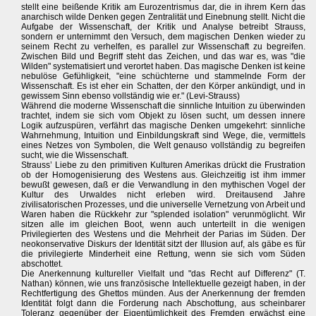
stellt eine beißende Kritik am Eurozentrismus dar, die in ihrem Kern das
anarchisch wilde Denken gegen Zentralität und Einebnung stellt. Nicht die
Aufgabe der Wissenschaft, der Kritik und Analyse betreibt Strauss,
sondern er unternimmt den Versuch, dem magischen Denken wieder zu
seinem Recht zu verhelfen, es parallel zur Wissenschaft zu begreifen.
Zwischen Bild und Begriff steht das Zeichen, und das war es, was "die
Wilden" systematisiert und verortet haben. Das magische Denken ist keine
nebulöse Gefühligkeit, "eine schüchterne und stammelnde Form der
Wissenschaft. Es ist eher ein Schatten, der den Körper ankündigt, und in
gewissem Sinn ebenso vollständig wie er." (Levi-Strauss)
Während die moderne Wissenschaft die sinnliche Intuition zu überwinden
trachtet, indem sie sich vom Objekt zu lösen sucht, um dessen innere
Logik aufzuspüren, verfährt das magische Denken umgekehrt: sinnliche
Wahrnehmung, Intuition und Einbildungskraft sind Wege, die, vermittels
eines Netzes von Symbolen, die Welt genauso vollständig zu begreifen
sucht, wie die Wissenschaft.
Strauss’ Liebe zu den primitiven Kulturen Amerikas drückt die Frustration
ob der Homogenisierung des Westens aus. Gleichzeitig ist ihm immer
bewußt gewesen, daß er die Verwandlung in den mythischen Vogel der
Kultur des Urwaldes nicht erleben wird. Dreitausend Jahre
zivilisatorischen Prozesses, und die universelle Vernetzung von Arbeit und
Waren haben die Rückkehr zur "splended isolation" verunmöglicht. Wir
sitzen alle im gleichen Boot, wenn auch unterteilt in die wenigen
Privilegierten des Westens und die Mehrheit der Parias im Süden. Der
neokonservative Diskurs der Identität sitzt der Illusion auf, als gäbe es für
die privilegierte Minderheit eine Rettung, wenn sie sich vom Süden
abschottet.
Die Anerkennung kultureller Vielfalt und "das Recht auf Differenz" (T.
Nathan) können, wie uns französische Intellektuelle gezeigt haben, in der
Rechtfertigung des Ghettos münden. Aus der Anerkennung der fremden
Identität folgt dann die Forderung nach Abschottung, aus scheinbarer
Toleranz gegenüber der Eigentümlichkeit des Fremden erwächst eine