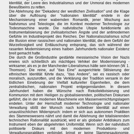
Identität, der Leere des Industrialismus und der Unmoral des modernen
Bewußtseins zu retten.
Die Ablehnung der "Dekadenz der westlichen Zivilisation" und die Klage
über die Auflösung der "nationalen Identität" endete in der
Mechanisierung einer wabernden Romantik, jener Mischung aus
Nativismus und Teleologie, die im Kontext moderner Technologie zur
Todesmaschine wurde. Die nativistische Utopie funktionierte als
Instrumentalisierung der zivilisatorischen Ängste und der antimodernen
Gefühle im Industrieprojekt des Reiches. Der Nationalsozialismus schuf
die Illusion einer rassischen und nationalen Identität, die dem Gefühl der
Wurzellosigkeit und Enttäuschung entsprang, das sich während der
rasanten Modernisierung eines halben Jahrhunderts nationaler Existenz
breit gemacht hatte.
Die durch die Großindustrie gestärkte messianische Vision der Nazis
erwies sich schließlich als mächtiges Vehikel der Modernisierung -
wirksamer, als es je der Manchester-Liberalismus hätte sein können (W. 1.
Thomson). Die reine, auf "das Eine" ausgerichtete Stilisierung der
ethnischen Identität führte dazu, "das Andere", sei es rassisch oder
moralisch, auszurotten, und die Verklärung der Tradition versank in der
tödlichen Einebnung der Vielfalt kultureller Eigenheiten, die dem
zentralistischen, nationalen Projekt entgegenstanden. In diesem
Jahrhundert haben die Wünsche nach Rekollektivisierung und
Kommunion mit dem Heiligen zu globalisierenden, politischen Diskursen
geführt, die in der modernen Maschinerie von Massenvernichtungslagern
endeten. Unter der Herrschaft moderner Technologie und nationaler
Verwaltung stößt der Wunsch nach kollektiver Identität auf einen
unauslöschlichen Widerspruch: indem er sich aus autonomen Praktiken
des Stammeswesens nährt und damit die Ablehnung der totalisierenden
technischen Rationalität ausdrückt, wird er als globaler Antidiskurs zum
Instrument eben der abgelehnten Uniformität. Wenn sich der nativistisch
politisierte Diskurs mit den modernen Produktions- und
Verwaltungspraktiken verbindet, bringt er keine Stammesautonomie,