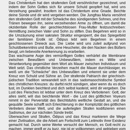
Das Christentum hat den strafenden Gott versöhnlicher gezeichnet, und
indem der Sohn Gottes sich für unsere Schuld geopfert hat, wird uns
Verzeihung gewährt. Insofern ist das Christentum eine Gnade. Beichte
deine Sünde und dir wird vergeben werden. Die Jungfrau Maria versöhnt
den strafenden Gott mit der Schwäche des sündigenden Sohnes, und ihre
Tränen bewegen ihn, seine verzeihenden Arme zu öffnen, um damit die
okzidentale Rolle der geschlechtslosen Frau-Mutter festzuschreiben:
Vermittlung zwischen Vater und Sohn zu stiften. Das Begehren wird so in
die Umzäunung einer sakralen Struktur eingesperrt, die das Spiegelbild
der familiären Erotik ist: Ödipus lebt sein Begehren in einem
geschlossenen Dreieck aus. Die Liebe wird uns zuteil aufgrund von
Schuldbekenntnis und Buße, eine Heuchelei, die den Nacken des Büßers
beugt, um liebevolle Anerkennung zu erarbeiten.
Das wachsame Auge des vernünftigen Gottes verhärtet die Membrane
zwischen Bewußtem und Unbewußtem, indem es Wille und
Verantwortung gegenüber dem Wort als Mauer zwischen Individuum und
Welt setzt. Das christliche Verzeihen macht die Mauer durchlässiger, es
weiß um die "Schwäche" des Unbewußten und erkennt sie unter dem
Kreuz von Schuld und Sühne an. Der strafende Patriarch der griechisch-
jüdischen Tradition verwandelt sich in das sadomasochistische Symbol
des christlichen Kreuzes: du darfst nicht sündigen, aber wenn du es doch
tust, im Dunklen beichtest und dich selbst kasteist, wird dir vergeben. Die
Lust des Fleisches ist lebbar unter dem Kreuz des Verbotenen: Gott, der
alles sieht, will das beichtende Wort - die Lust des göttlichen Voyeurs
nimmt in der Perversität des Beichtstuhls weltliche Gestalt an, und die
gequälte Seele schafft sich Erleichterung in der Komplizität des göttlichen
Vertreters dieser Welt, und die auferlegten Strafen kodifizieren einen
Sadismus, der zur nächsten Sünde treibt.
Überwachen und Strafen, Ödipus und das Kreuz markieren die Wege
einer Zivilisation, die die Arbeit am Fortschritt zum Leitmotiv ihrer Existenz
gemacht hat. Durch seine Werke versucht der Mensch, es Gott recht zu
machen, immer greift er zu kurz, nie ist er vollkommen und getrieben vom