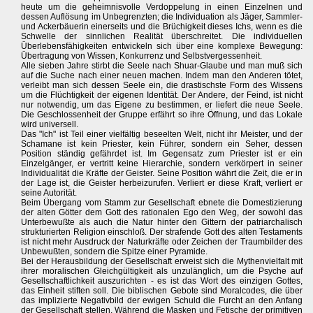
heute um die geheimnisvolle Verdoppelung in einen Einzelnen und
dessen Auflösung im Unbegrenzten; die Individuation als Jäger, Sammler-
und Ackerbäuerin einerseits und die Brüchigkeit dieses Ichs, wenn es die
Schwelle der sinnlichen Realität überschreitet. Die individuellen
Überlebensfähigkeiten entwickeln sich über eine komplexe Bewegung:
Übertragung von Wissen, Konkurrenz und Selbstvergessenheit.
Alle sieben Jahre stirbt die Seele nach Shuar-Glaube und man muß sich
auf die Suche nach einer neuen machen. Indem man den Anderen tötet,
verleibt man sich dessen Seele ein, die drastischste Form des Wissens
um die Flüchtigkeit der eigenen Identität. Der Andere, der Feind, ist nicht
nur notwendig, um das Eigene zu bestimmen, er liefert die neue Seele.
Die Geschlossenheit der Gruppe erfährt so ihre Öffnung, und das Lokale
wird universell.
Das "Ich" ist Teil einer vielfältig beseelten Welt, nicht ihr Meister, und der
Schamane ist kein Priester, kein Führer, sondern ein Seher, dessen
Position ständig gefährdet ist. Im Gegensatz zum Priester ist er ein
Einzelgänger, er vertritt keine Hierarchie, sondern verkörpert in seiner
Individualität die Kräfte der Geister. Seine Position währt die Zeit, die er in
der Lage ist, die Geister herbeizurufen. Verliert er diese Kraft, verliert er
seine Autorität.
Beim Übergang vom Stamm zur Gesellschaft ebnete die Domestizierung
der alten Götter dem Gott des rationalen Ego den Weg, der sowohl das
Unterbewußte als auch die Natur hinter den Gittern der patriarchalisch
strukturierten Religion einschloß. Der strafende Gott des alten Testaments
ist nicht mehr Ausdruck der Naturkräfte oder Zeichen der Traumbilder des
Unbewußten, sondern die Spitze einer Pyramide.
Bei der Herausbildung der Gesellschaft erweist sich die Mythenvielfalt mit
ihrer moralischen Gleichgültigkeit als unzulänglich, um die Psyche auf
Gesellschaftlichkeit auszurichten - es ist das Wort des einzigen Gottes,
das Einheit stiften soll. Die biblischen Gebote sind Moralcodes, die über
das implizierte Negativbild der ewigen Schuld die Furcht an den Anfang
der Gesellschaft stellen. Während die Masken und Fetische der primitiven