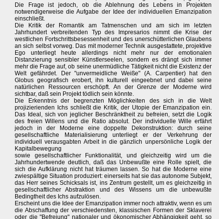
Die Frage ist jedoch, ob die Ablehnung des Lebens in Projekten
notwendigerweise die Aufgabe der Idee der individuellen Emanzipation
einschließt.
Die Kritik der Romantik am Tatmenschen und am sich im letzten
Jahrhundert verbreitenden Typ des Impresarios nimmt die Krise der
westlichen Fortschrittsbesessenheit und des unerschütterlichen Glaubens
an sich selbst vorweg. Das mit moderner Technik ausgestattete, projektive
Ego unterliegt heute allerdings nicht mehr nur der emotionalen
Distanzierung sensibler Künstlerseelen, sondern es drängt sich immer
mehr die Frage auf, ob seine unermüdliche Tätigkeit nicht die Existenz der
Welt gefährdet. Der "unvermeidliche Weiße" (A. Carpentier) hat den
Globus geografisch erobert, ihn kulturell eingeebnet und dabei seine
natürlichen Ressourcen erschöpft. An der Grenze der Moderne wird
sichtbar, daß sein Projekt tödlich sein könnte.
Die Erkenntnis der begrenzten Möglichkeiten des sich in die Welt
projizierienden Ichs schließt die Kritik, der Utopie der Emanzipation ein.
Das Ideal, sich von jeglicher Beschränktheit zu befreien, setzt die Logik
des freien Willens und die Ratio absolut. Der individuelle Wille erfährt
jedoch in der Moderne eine doppelte Dekonstruktion: durch seine
gesellschaftliche Materialisierung unterliegt er der Verkehrung der
individuell verausgabten Arbeit in die gänzlich unpersönliche Logik der
Kapitalbewegung
sowie gesellschaftlicher Funktionalität, und gleichzeitig wird um die
Jahrhundertwende deutlich, daß das Unbewußte eine Rolle spielt, die
sich die Aufklärung nicht hat träumen lassen. So hat die Moderne eine
zwiespältige Situation produziert: einerseits hat sie das autonome Subjekt,
das Herr seines Schicksals ist, ins Zentrum gestellt, um es gleichzeitig in
gesellschaftlicher Abstraktion und des Wissens um die unbewußte
Bedingtheit des Ichs aufzulösen.
Erscheint uns die Idee der Emanzipation immer noch attraktiv, wenn es um
die Abschaffung der verschiedensten, klassischen Formen der Sklaverei
oder die "Befreiung" nationaler und ökonomischer Abhängigkeit geht, so