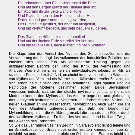
Ein schmaler rauher Pfad schien sonst die Erde.
Und auf den Bergen glänzt der Himmel über ihr,
Ein Abgrund ihr zur Seite war die Hölle,
Und Pfade führten in den Himmel und zur Hölle.
Doch alles ist ganz anders nun geworden,
Der Himmel ist gestürzt, der Abgrund ausgefüllt,
Und mit Vernunft bedeckt, und sehr bequem zu gehen.
Des Glaubens Höhen sind nun demoliert.
Und auf der flachen Erde schreitet der Verstand,
Und misset alles aus, nach Klafter und nach Schuhen.
Die Klage über den Verlust des Mythos, des Geheimnisvollen und der
Verzauberung durchdringt das Aufkommen des industriellen Zeitalters und
etabliert sich schon früh als antimoderne Haltung gegen die
aufklärerischen Begriffe der Ratio, der Kritik, der Vermessung und
Analyse. Was sich im Einzelnen als individual-psychologischer Riß, als
schizoide Persönlichkeit äußert, erscheint im unversöhnlichen Widerstreit
von Mythos und Verstand als Wärme- und Kältestrom zweier Zeitalter, die
sich schon bald in feindliche, gesellschaftliche Lager spalten und die
Pathologie der Moderne bestimmen sollen. Beide Bewegungen
vergessen jedoch, daß sie die gleiche mythische Luft atmen: erst die
Moderne konnte den Mythos als das Andere begreifen und gleichzeitig
das analytisch-instrumentelle Vorgehen als fortschrittliche Vision, als
neuen Glauben an die Wissenschaft, hervorbringen, Auch wenn die alte
Welt des Glaubens untergegangen ist, stirbt der Drang nach
Mythenbildung nicht: die Aufklärung ersetzt die archaischen Götter durch
den weltlichen Mythos der Freiheit des Verstandes und hofft auf Ewigkeit
im Gewande des Fortschritts.
So wie das Jahrhundert seinen Beginn in Sarajevo erst richtig feierte und
im Schmelztiegel der Gräben des ersten großen Krieges die neue Zeit
entsteht, so endet es blutig am gleichen Ort - die Idee Europas bricht sich