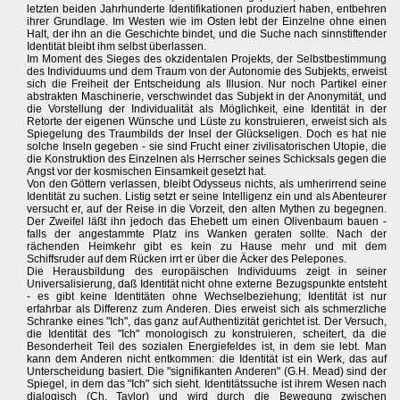
letzten beiden Jahrhunderte Identifikationen produziert haben, entbehren
ihrer Grundlage. Im Westen wie im Osten lebt der Einzelne ohne einen
Halt, der ihn an die Geschichte bindet, und die Suche nach sinnstiftender
Identität bleibt ihm selbst überlassen.
Im Moment des Sieges des okzidentalen Projekts, der Selbstbestimmung
des Individuums und dem Traum von der Autonomie des Subjekts, erweist
sich die Freiheit der Entscheidung als Illusion. Nur noch Partikel einer
abstrakten Maschinerie, verschwindet das Subjekt in der Anonymität, und
die Vorstellung der Individualität als Möglichkeit, eine Identität in der
Retorte der eigenen Wünsche und Lüste zu konstruieren, erweist sich als
Spiegelung des Traumbilds der Insel der Glückseligen. Doch es hat nie
solche Inseln gegeben - sie sind Frucht einer zivilisatorischen Utopie, die
die Konstruktion des Einzelnen als Herrscher seines Schicksals gegen die
Angst vor der kosmischen Einsamkeit gesetzt hat.
Von den Göttern verlassen, bleibt Odysseus nichts, als umherirrend seine
Identität zu suchen. Listig setzt er seine Intelligenz ein und als Abenteurer
versucht er, auf der Reise in die Vorzeit, den alten Mythen zu begegnen.
Der Zweifel läßt ihn jedoch das Ehebett um einen Olivenbaum bauen -
falls der angestammte Platz ins Wanken geraten sollte. Nach der
rächenden Heimkehr gibt es kein zu Hause mehr und mit dem
Schiffsruder auf dem Rücken irrt er über die Äcker des Pelepones.
Die Herausbildung des europäischen Individuums zeigt in seiner
Universalisierung, daß Identität nicht ohne externe Bezugspunkte entsteht
- es gibt keine Identitäten ohne Wechselbeziehung; Identität ist nur
erfahrbar als Differenz zum Anderen. Dies erweist sich als schmerzliche
Schranke eines "Ich", das ganz auf Authentizität gerichtet ist. Der Versuch,
die Identität des "Ich" monologisch zu konstruieren, scheitert, da die
Besonderheit Teil des sozialen Energiefeldes ist, in dem sie lebt. Man
kann dem Anderen nicht entkommen: die Identität ist ein Werk, das auf
Unterscheidung basiert. Die "signifikanten Anderen" (G.H. Mead) sind der
Spiegel, in dem das "Ich" sich sieht. Identitätssuche ist ihrem Wesen nach
dialogisch (Ch. Taylor) und wird durch die Bewegung zwischen