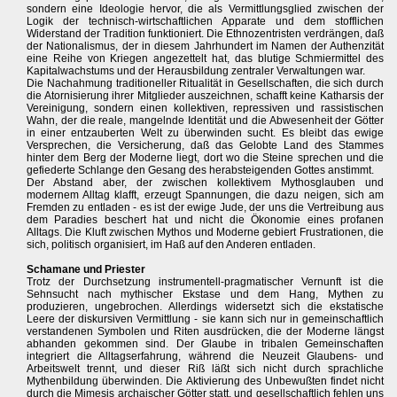
sondern eine Ideologie hervor, die als Vermittlungsglied zwischen der
Logik der technisch-wirtschaftlichen Apparate und dem stofflichen
Widerstand der Tradition funktioniert. Die Ethnozentristen verdrängen, daß
der Nationalismus, der in diesem Jahrhundert im Namen der Authenzität
eine Reihe von Kriegen angezettelt hat, das blutige Schmiermittel des
Kapitalwachstums und der Herausbildung zentraler Verwaltungen war.
Die Nachahmung traditioneller Ritualität in Gesellschaften, die sich durch
die Atornisierung ihrer Mitglieder auszeichnen, schafft keine Katharsis der
Vereinigung, sondern einen kollektiven, repressiven und rassistischen
Wahn, der die reale, mangelnde Identität und die Abwesenheit der Götter
in einer entzauberten Welt zu überwinden sucht. Es bleibt das ewige
Versprechen, die Versicherung, daß das Gelobte Land des Stammes
hinter dem Berg der Moderne liegt, dort wo die Steine sprechen und die
gefiederte Schlange den Gesang des herabsteigenden Gottes anstimmt.
Der Abstand aber, der zwischen kollektivem Mythosglauben und
modernem Alltag klafft, erzeugt Spannungen, die dazu neigen, sich am
Fremden zu entladen - es ist der ewige Jude, der uns die Vertreibung aus
dem Paradies beschert hat und nicht die Ökonomie eines profanen
Alltags. Die Kluft zwischen Mythos und Moderne gebiert Frustrationen, die
sich, politisch organisiert, im Haß auf den Anderen entladen.
Schamane und Priester
Trotz der Durchsetzung instrumentell-pragmatischer Vernunft ist die
Sehnsucht nach mythischer Ekstase und dem Hang, Mythen zu
produzieren, ungebrochen. Allerdings widersetzt sich die ekstatische
Leere der diskursiven Vermittlung - sie kann sich nur in gemeinschaftlich
verstandenen Symbolen und Riten ausdrücken, die der Moderne längst
abhanden gekommen sind. Der Glaube in tribalen Gemeinschaften
integriert die Alltagserfahrung, während die Neuzeit Glaubens- und
Arbeitswelt trennt, und dieser Riß läßt sich nicht durch sprachliche
Mythenbildung überwinden. Die Aktivierung des Unbewußten findet nicht
durch die Mimesis archaischer Götter statt, und gesellschaftlich fehlen uns