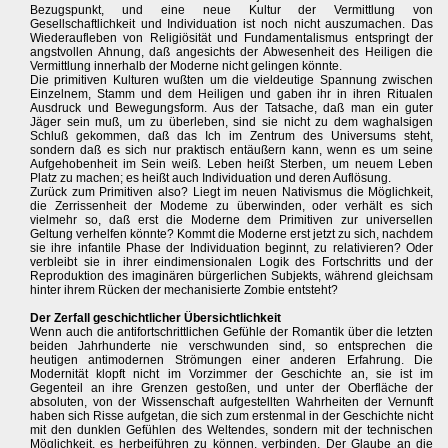
Bezugspunkt, und eine neue Kultur der Vermittlung von
Gesellschaftlichkeit und Individuation ist noch nicht auszumachen. Das
Wiederaufleben von Religiösität und Fundamentalismus entspringt der
angstvollen Ahnung, daß angesichts der Abwesenheit des Heiligen die
Vermittlung innerhalb der Moderne nicht gelingen könnte.
Die primitiven Kulturen wußten um die vieldeutige Spannung zwischen
Einzelnem, Stamm und dem Heiligen und gaben ihr in ihren Ritualen
Ausdruck und Bewegungsform. Aus der Tatsache, daß man ein guter
Jäger sein muß, um zu überleben, sind sie nicht zu dem waghalsigen
Schluß gekommen, daß das Ich im Zentrum des Universums steht,
sondern daß es sich nur praktisch entäußern kann, wenn es um seine
Aufgehobenheit im Sein weiß. Leben heißt Sterben, um neuem Leben
Platz zu machen; es heißt auch Individuation und deren Auflösung.
Zurück zum Primitiven also? Liegt im neuen Nativismus die Möglichkeit,
die Zerrissenheit der Modeme zu überwinden, oder verhält es sich
vielmehr so, daß erst die Moderne dem Primitiven zur universellen
Geltung verhelfen könnte? Kommt die Moderne erst jetzt zu sich, nachdem
sie ihre infantile Phase der Individuation beginnt, zu relativieren? Oder
verbleibt sie in ihrer eindimensionalen Logik des Fortschritts und der
Reproduktion des imaginären bürgerlichen Subjekts, während gleichsam
hinter ihrem Rücken der mechanisierte Zombie entsteht?
Der Zerfall geschichtlicher Übersichtlichkeit
Wenn auch die antifortschrittlichen Gefühle der Romantik über die letzten
beiden Jahrhunderte nie verschwunden sind, so entsprechen die
heutigen antimodernen Strömungen einer anderen Erfahrung. Die
Modernität klopft nicht im Vorzimmer der Geschichte an, sie ist im
Gegenteil an ihre Grenzen gestoßen, und unter der Oberfläche der
absoluten, von der Wissenschaft aufgestellten Wahrheiten der Vernunft
haben sich Risse aufgetan, die sich zum erstenmal in der Geschichte nicht
mit den dunklen Gefühlen des Weltendes, sondern mit der technischen
Möglichkeit, es herbeiführen zu können, verbinden. Der Glaube an die