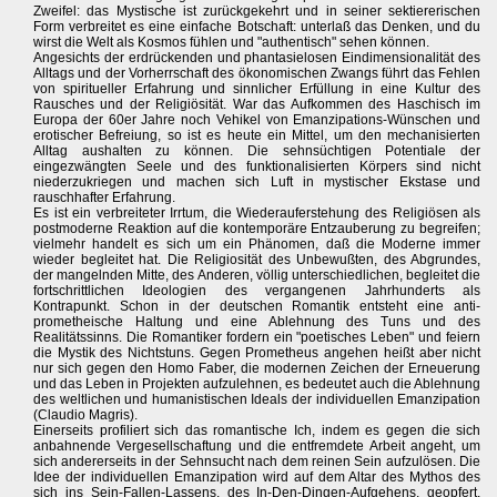
Zweifel: das Mystische ist zurückgekehrt und in seiner sektiererischen
Form verbreitet es eine einfache Botschaft: unterlaß das Denken, und du
wirst die Welt als Kosmos fühlen und "authentisch" sehen können.
Angesichts der erdrückenden und phantasielosen Eindimensionalität des
Alltags und der Vorherrschaft des ökonomischen Zwangs führt das Fehlen
von spiritueller Erfahrung und sinnlicher Erfüllung in eine Kultur des
Rausches und der Religiösität. War das Aufkommen des Haschisch im
Europa der 60er Jahre noch Vehikel von Emanzipations-Wünschen und
erotischer Befreiung, so ist es heute ein Mittel, um den mechanisierten
Alltag aushalten zu können. Die sehnsüchtigen Potentiale der
eingezwängten Seele und des funktionalisierten Körpers sind nicht
niederzukriegen und machen sich Luft in mystischer Ekstase und
rauschhafter Erfahrung.
Es ist ein verbreiteter Irrtum, die Wiederauferstehung des Religiösen als
postmoderne Reaktion auf die kontemporäre Entzauberung zu begreifen;
vielmehr handelt es sich um ein Phänomen, daß die Moderne immer
wieder begleitet hat. Die Religiosität des Unbewußten, des Abgrundes,
der mangelnden Mitte, des Anderen, völlig unterschiedlichen, begleitet die
fortschrittlichen Ideologien des vergangenen Jahrhunderts als
Kontrapunkt. Schon in der deutschen Romantik entsteht eine anti-
prometheische Haltung und eine Ablehnung des Tuns und des
Realitätssinns. Die Romantiker fordern ein "poetisches Leben" und feiern
die Mystik des Nichtstuns. Gegen Prometheus angehen heißt aber nicht
nur sich gegen den Homo Faber, die modernen Zeichen der Erneuerung
und das Leben in Projekten aufzulehnen, es bedeutet auch die Ablehnung
des weltlichen und humanistischen Ideals der individuellen Emanzipation
(Claudio Magris).
Einerseits profiliert sich das romantische Ich, indem es gegen die sich
anbahnende Vergesellschaftung und die entfremdete Arbeit angeht, um
sich andererseits in der Sehnsucht nach dem reinen Sein aufzulösen. Die
Idee der individuellen Emanzipation wird auf dem Altar des Mythos des
sich ins Sein-Fallen-Lassens, des In-Den-Dingen-Aufgehens, geopfert.