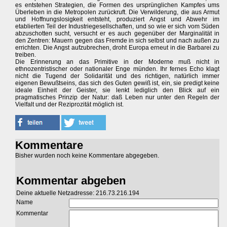
es entstehen Strategien, die Formen des ursprünglichen Kampfes ums
Überleben in die Metropolen zurückruft. Die Verwilderung, die aus Armut
und Hoffnungslosigkeit entsteht, produziert Angst und Abwehr im
etablierten Teil der Industriegesellschaften, und so wie er sich vom Süden
abzuschotten sucht, versucht er es auch gegenüber der Marginalität in
den Zentren: Mauern gegen das Fremde in sich selbst und nach außen zu
errichten. Die Angst aufzubrechen, droht Europa erneut in die Barbarei zu
treiben.
Die Erinnerung an das Primitive in der Moderne muß nicht in
ethnozentristischer oder nationaler Enge münden. Ihr fernes Echo klagt
nicht die Tugend der Solidarität und des richtigen, natürlich immer
eigenen Bewußtseins, das sich des Guten gewiß ist, ein, sie predigt keine
ideale Einheit der Geister, sie lenkt lediglich den Blick auf ein
pragmatisches Prinzip der Natur: daß Leben nur unter den Regeln der
Vielfalt und der Reziprozität möglich ist.
Kommentare
Bisher wurden noch keine Kommentare abgegeben.
Kommentar abgeben
Deine aktuelle Netzadresse: 216.73.216.194
Name
Kommentar