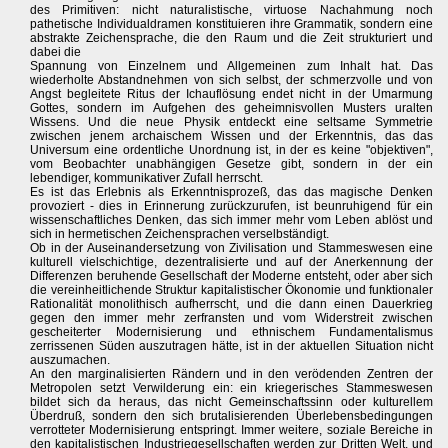
des Primitiven: nicht naturalistische, virtuose Nachahmung noch
pathetische Individualdramen konstituieren ihre Grammatik, sondern eine
abstrakte Zeichensprache, die den Raum und die Zeit strukturiert und
dabei die
Spannung von Einzelnem und Allgemeinen zum Inhalt hat. Das
wiederholte Abstandnehmen von sich selbst, der schmerzvolle und von
Angst begleitete Ritus der Ichauflösung endet nicht in der Umarmung
Gottes, sondern im Aufgehen des geheimnisvollen Musters uralten
Wissens. Und die neue Physik entdeckt eine seltsame Symmetrie
zwischen jenem archaischem Wissen und der Erkenntnis, das das
Universum eine ordentliche Unordnung ist, in der es keine "objektiven",
vom Beobachter unabhängigen Gesetze gibt, sondern in der ein
lebendiger, kommunikativer Zufall herrscht.
Es ist das Erlebnis als Erkenntnisprozeß, das das magische Denken
provoziert - dies in Erinnerung zurückzurufen, ist beunruhigend für ein
wissenschaftliches Denken, das sich immer mehr vom Leben ablöst und
sich in hermetischen Zeichensprachen verselbständigt.
Ob in der Auseinandersetzung von Zivilisation und Stammeswesen eine
kulturell vielschichtige, dezentralisierte und auf der Anerkennung der
Differenzen beruhende Gesellschaft der Moderne entsteht, oder aber sich
die vereinheitlichende Struktur kapitalistischer Ökonomie und funktionaler
Rationalität monolithisch aufherrscht, und die dann einen Dauerkrieg
gegen den immer mehr zerfransten und vom Widerstreit zwischen
gescheiterter Modernisierung und ethnischem Fundamentalismus
zerrissenen Süden auszutragen hätte, ist in der aktuellen Situation nicht
auszumachen.
An den marginalisierten Rändern und in den verödenden Zentren der
Metropolen setzt Verwilderung ein: ein kriegerisches Stammeswesen
bildet sich da heraus, das nicht Gemeinschaftssinn oder kulturellem
Überdruß, sondern den sich brutalisierenden Überlebensbedingungen
verrotteter Modernisierung entspringt. Immer weitere, soziale Bereiche in
den kapitalistischen Industriegesellschaften werden zur Dritten Welt, und