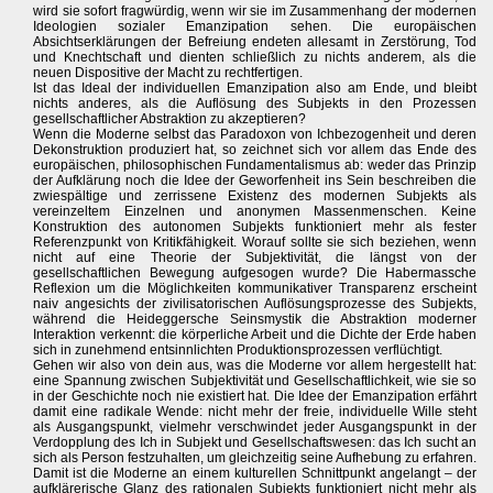
wird sie sofort fragwürdig, wenn wir sie im Zusammenhang der modernen
Ideologien sozialer Emanzipation sehen. Die europäischen
Absichtserklärungen der Befreiung endeten allesamt in Zerstörung, Tod
und Knechtschaft und dienten schließlich zu nichts anderem, als die
neuen Dispositive der Macht zu rechtfertigen.
Ist das Ideal der individuellen Emanzipation also am Ende, und bleibt
nichts anderes, als die Auflösung des Subjekts in den Prozessen
gesellschaftlicher Abstraktion zu akzeptieren?
Wenn die Moderne selbst das Paradoxon von Ichbezogenheit und deren
Dekonstruktion produziert hat, so zeichnet sich vor allem das Ende des
europäischen, philosophischen Fundamentalismus ab: weder das Prinzip
der Aufklärung noch die Idee der Geworfenheit ins Sein beschreiben die
zwiespältige und zerrissene Existenz des modernen Subjekts als
vereinzeltem Einzelnen und anonymen Massenmenschen. Keine
Konstruktion des autonomen Subjekts funktioniert mehr als fester
Referenzpunkt von Kritikfähigkeit. Worauf sollte sie sich beziehen, wenn
nicht auf eine Theorie der Subjektivität, die längst von der
gesellschaftlichen Bewegung aufgesogen wurde? Die Habermassche
Reflexion um die Möglichkeiten kommunikativer Transparenz erscheint
naiv angesichts der zivilisatorischen Auflösungsprozesse des Subjekts,
während die Heideggersche Seinsmystik die Abstraktion moderner
Interaktion verkennt: die körperliche Arbeit und die Dichte der Erde haben
sich in zunehmend entsinnlichten Produktionsprozessen verflüchtigt.
Gehen wir also von dein aus, was die Moderne vor allem hergestellt hat:
eine Spannung zwischen Subjektivität und Gesellschaftlichkeit, wie sie so
in der Geschichte noch nie existiert hat. Die Idee der Emanzipation erfährt
damit eine radikale Wende: nicht mehr der freie, individuelle Wille steht
als Ausgangspunkt, vielmehr verschwindet jeder Ausgangspunkt in der
Verdopplung des Ich in Subjekt und Gesellschaftswesen: das Ich sucht an
sich als Person festzuhalten, um gleichzeitig seine Aufhebung zu erfahren.
Damit ist die Moderne an einem kulturellen Schnittpunkt angelangt – der
aufklärerische Glanz des rationalen Subjekts funktioniert nicht mehr als