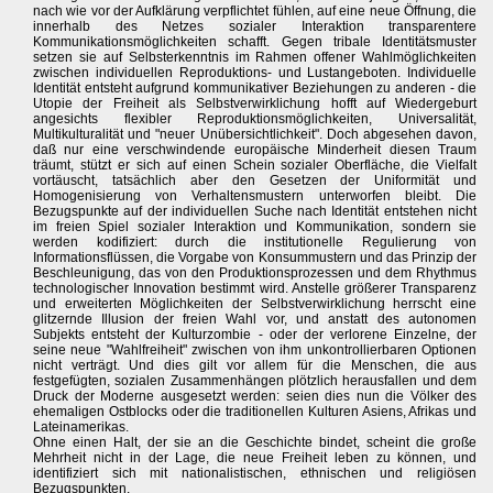
nach wie vor der Aufklärung verpflichtet fühlen, auf eine neue Öffnung, die
innerhalb des Netzes sozialer Interaktion transparentere
Kommunikationsmöglichkeiten schafft. Gegen tribale Identitätsmuster
setzen sie auf Selbsterkenntnis im Rahmen offener Wahlmöglichkeiten
zwischen individuellen Reproduktions- und Lustangeboten. Individuelle
Identität entsteht aufgrund kommunikativer Beziehungen zu anderen - die
Utopie der Freiheit als Selbstverwirklichung hofft auf Wiedergeburt
angesichts flexibler Reproduktionsmöglichkeiten, Universalität,
Multikulturalität und "neuer Unübersichtlichkeit". Doch abgesehen davon,
daß nur eine verschwindende europäische Minderheit diesen Traum
träumt, stützt er sich auf einen Schein sozialer Oberfläche, die Vielfalt
vortäuscht, tatsächlich aber den Gesetzen der Uniformität und
Homogenisierung von Verhaltensmustern unterworfen bleibt. Die
Bezugspunkte auf der individuellen Suche nach Identität entstehen nicht
im freien Spiel sozialer Interaktion und Kommunikation, sondern sie
werden kodifiziert: durch die institutionelle Regulierung von
Informationsflüssen, die Vorgabe von Konsummustern und das Prinzip der
Beschleunigung, das von den Produktionsprozessen und dem Rhythmus
technologischer Innovation bestimmt wird. Anstelle größerer Transparenz
und erweiterten Möglichkeiten der Selbstverwirklichung herrscht eine
glitzernde Illusion der freien Wahl vor, und anstatt des autonomen
Subjekts entsteht der Kulturzombie - oder der verlorene Einzelne, der
seine neue "Wahlfreiheit" zwischen von ihm unkontrollierbaren Optionen
nicht verträgt. Und dies gilt vor allem für die Menschen, die aus
festgefügten, sozialen Zusammenhängen plötzlich herausfallen und dem
Druck der Moderne ausgesetzt werden: seien dies nun die Völker des
ehemaligen Ostblocks oder die traditionellen Kulturen Asiens, Afrikas und
Lateinamerikas.
Ohne einen Halt, der sie an die Geschichte bindet, scheint die große
Mehrheit nicht in der Lage, die neue Freiheit leben zu können, und
identifiziert sich mit nationalistischen, ethnischen und religiösen
Bezugspunkten.