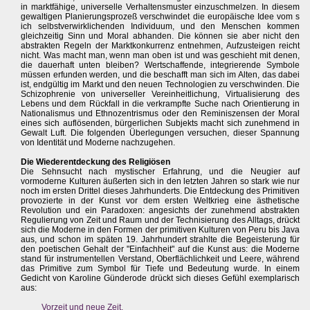
in marktfähige, universelle Verhaltensmuster einzuschmelzen. In diesem
gewaltigen Planierungsprozeß verschwindet die europäische Idee vom s
ich selbstverwirklichenden Individuum, und den Menschen kommen
gleichzeitig Sinn und Moral abhanden. Die können sie aber nicht den
abstrakten Regeln der Marktkonkurrenz entnehmen, Aufzusteigen reicht
nicht. Was macht man, wenn man oben ist und was geschieht mit denen,
die dauerhaft unten bleiben? Wertschaffende, integrierende Symbole
müssen erfunden werden, und die beschafft man sich im Alten, das dabei
ist, endgültig im Markt und den neuen Technologien zu verschwinden. Die
Schizophrenie von universeller Vereinheitlichung, Virtualisierung des
Lebens und dem Rückfall in die verkrampfte Suche nach Orientierung in
Nationalismus und Ethnozentrismus oder den Reminiszensen der Moral
eines sich auflösenden, bürgerlichen Subjekts macht sich zunehmend in
Gewalt Luft. Die folgenden Überlegungen versuchen, dieser Spannung
von Identität und Moderne nachzugehen.
Die Wiederentdeckung des Religiösen
Die Sehnsucht nach mystischer Erfahrung, und die Neugier auf
vormoderne Kulturen äußerten sich in den letzten Jahren so stark wie nur
noch im ersten Drittel dieses Jahrhunderts. Die Entdeckung des Primitiven
provozierte in der Kunst vor dem ersten Weltkrieg eine ästhetische
Revolution und ein Paradoxen: angesichts der zunehmend abstrakten
Regulierung von Zeit und Raum und der Technisierung des Alltags, drückt
sich die Moderne in den Formen der primitiven Kulturen von Peru bis Java
aus, und schon im späten 19. Jahrhundert strahlte die Begeisterung für
den poetischen Gehalt der "Einfachheit" auf die Kunst aus: die Moderne
stand für instrumentellen Verstand, Oberflächlichkeit und Leere, während
das Primitive zum Symbol für Tiefe und Bedeutung wurde. In einem
Gedicht von Karoline Günderode drückt sich dieses Gefühl exemplarisch
aus:
Vorzeit und neue Zeit.