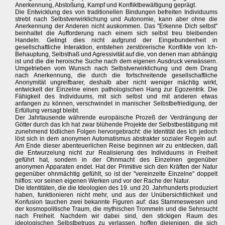
Anerkennung, Abstoßung, Kampf und Konfliktbewältigung geprägt.
Die Entwicklung des von traditionellen Bindungen befreiten Individuums
strebt nach Selbstverwirklichung und Autonomie, kann aber ohne die
Anerkennung der Anderen nicht auskommen. Das "Erkenne Dich selbst"
beinhaltet die Aufforderung nach einem sich selbst treu bleibenden
Handeln. Gelingt dies nicht aufgrund der Eingebundenheit in
gesellschaftliche Interaktion, entstehen zerstörerische Konflikte von Ich-
Behauptung, Selbsthaß und Agressivität auf die, von denen man abhängig
ist und die die heroische Suche nach dem eigenen Ausdruck verwässern.
Umgetrieben vom Wunsch nach Selbstverwirklichung und dem Drang
nach Anerkennung, die durch die fortschreitende gesellschaftliche
Anonymität ungreifbarer, deshalb aber nicht weniger mächtig wirkt,
entwickelt der Einzelne einen pathologischen Hang zur Egozentrik. Die
Fähigkeit des Individuums, mit sich selbst und mit anderen etwas
anfangen zu können, verschwindet in manischer Selbstbefriedigung, der
Erfüllung versagt bleibt.
Der Jahrtausende währende europäische Prozeß der Verdrängung der
Götter durch das Ich hat zwar blühende Projekte der Selbstbestätigung mit
zunehmend tödlichen Folgen hervorgebracht: die Identität des Ich jedoch
löst sich in dem anonymen Automatismus abstrakter sozialer Regeln auf.
Am Ende dieser abenteuerlichen Reise beginnen wir zu entdecken, daß
die Entwurzelung nicht zur Realisierung des Individuums in Freiheit
geführt hat, sondern in der Ohnmacht des Einzelnen gegenüber
anonymen Apparaten endet. Hat der Primitive sich den Kräften der Natur
gegenüber ohnmächtig gefühlt, so ist der "vereinzelte Einzelne" doppelt
hilflos: vor seinen eigenen Werken und vor der Rache der Natur.
Die Identitäten, die die Ideologien des 19. und 20. Jahrhunderts produziert
haben, funktionieren nicht mehr, und aus der Unübersichtlichkeit und
Konfusion tauchen zwei bekannte Figuren auf: das Stammeswesen und
der kosmopolitische Traum, die mythischen Trommeln und die Sehnsucht
nach Freiheit. Nachdem wir dabei sind, den stickigen Raum des
ideologischen Selbstbetrugs zu verlassen, hoffen diejenigen, die sich