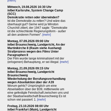
[mehr]
Mittwoch, 19.08.2026 16:30 Uhr
in/bei Karlsruhe, System Change Camp
(SCC)
Demokratie retten oder überwinden?
Ist die Demokratie zu retten? Und wäre das
überhaupt gut? Gerne wird ja Winston
Churchill zitiert, der 1947 sagte: "Demokratie
ist die schlechteste Regierungsform - außer
all den anderen Formen".
[mehr]
Montag, 07.09.2026 09:00 Uhr
in/bei Braunschweig, Landgericht, An der
Martinikirche 8 (Raum siehe Aushang)
Strafprozess wegen des Films Unter
Paragraphen II
Der Film wurde lange kriminalisiert mit der
(erlogenen) Behauptung, er sei illegal.
[mehr]
Montag, 21.09.2026 09:15 Uhr
in/bei Braunschweig, Landgericht
Braunschweig
Wiederholung der Berufungsverhandlung
wegen Abseilaktion über der A39
Worum gehts? Ursprünglich um eine
Abseilaktion über der B39, mittlerweile um
eine gefestigte Feindschaft zwischen uns und
der Staatsanwaltschaft Braunschweig Es ist
schon viel passiert: 1.
[mehr]
Freitag, 23.10.2026 08:00 Uhr
in/bei Frankfurt (Main), Landgericht