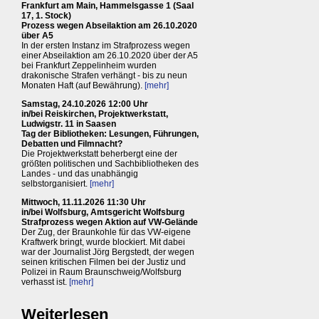
Frankfurt am Main, Hammelsgasse 1 (Saal
17, 1. Stock)
Prozess wegen Abseilaktion am 26.10.2020
über A5
In der ersten Instanz im Strafprozess wegen
einer Abseilaktion am 26.10.2020 über der A5
bei Frankfurt Zeppelinheim wurden
drakonische Strafen verhängt - bis zu neun
Monaten Haft (auf Bewährung).
[mehr]
Samstag, 24.10.2026 12:00 Uhr
in/bei Reiskirchen, Projektwerkstatt,
Ludwigstr. 11 in Saasen
Tag der Bibliotheken: Lesungen, Führungen,
Debatten und Filmnacht?
Die Projektwerkstatt beherbergt eine der
größten politischen und Sachbibliotheken des
Landes - und das unabhängig
selbstorganisiert.
[mehr]
Mittwoch, 11.11.2026 11:30 Uhr
in/bei Wolfsburg, Amtsgericht Wolfsburg
Strafprozess wegen Aktion auf VW-Gelände
Der Zug, der Braunkohle für das VW-eigene
Kraftwerk bringt, wurde blockiert. Mit dabei
war der Journalist Jörg Bergstedt, der wegen
seinen kritischen Filmen bei der Justiz und
Polizei in Raum Braunschweig/Wolfsburg
verhasst ist.
[mehr]
Weiterlesen