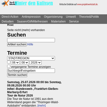
Direct-Action
Antirepression
Organisierung
Umwelt
Theorie&Politik
Debatten
Saasen/GI/Mittelhessen
Materialien
Service
Home
Seite nicht (mehr) vorhanden
Suchen
Hilfe
Termine
vergangene Termine anzeigen
Samstag, 25.07.2026 00:00 bis Sonntag,
09.08.2026 00:00 Uhr
in/bei -Bundesweit-, Frankfurt-Gießen-
Marburg-Erfurt
Tour de Natur 2026
Die Tour de Natur ist 1991 aus dem
Widerstand gegen die "Thüringer-Wald-
Autobahn" entstanden.
[mehr]