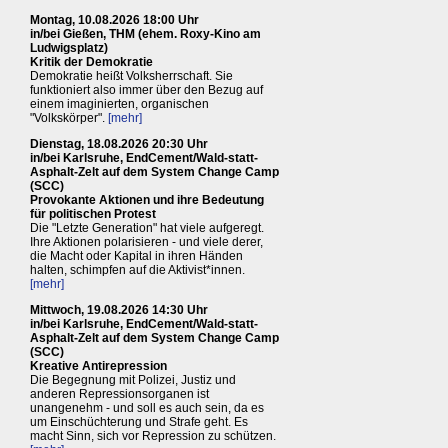
Montag, 10.08.2026 18:00 Uhr
in/bei Gießen, THM (ehem. Roxy-Kino am
Ludwigsplatz)
Kritik der Demokratie
Demokratie heißt Volksherrschaft. Sie
funktioniert also immer über den Bezug auf
einem imaginierten, organischen
"Volkskörper".
[mehr]
Dienstag, 18.08.2026 20:30 Uhr
in/bei Karlsruhe, EndCement/Wald-statt-
Asphalt-Zelt auf dem System Change Camp
(SCC)
Provokante Aktionen und ihre Bedeutung
für politischen Protest
Die "Letzte Generation" hat viele aufgeregt.
Ihre Aktionen polarisieren - und viele derer,
die Macht oder Kapital in ihren Händen
halten, schimpfen auf die Aktivist*innen.
[mehr]
Mittwoch, 19.08.2026 14:30 Uhr
in/bei Karlsruhe, EndCement/Wald-statt-
Asphalt-Zelt auf dem System Change Camp
(SCC)
Kreative Antirepression
Die Begegnung mit Polizei, Justiz und
anderen Repressionsorganen ist
unangenehm - und soll es auch sein, da es
um Einschüchterung und Strafe geht. Es
macht Sinn, sich vor Repression zu schützen.