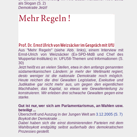
als Slogan (S. 2)
Demokratie Jetzt!
Aus "Mehr Regeln" (siehe Abb. links), einem Interview mit
Ernst-Ulrich von Weizsäcker (Ex-SPD-MdB und Chef des
Wuppertal-Institutes) in: UFU58-Themen und Informationen (S.
30)
Jetzt heißt es an vielen Stellen, etwa in den anfangs genannten
südamerikanischen Ländern: je mehr der Weltmarkt regiert,
desto weniger ist die nationale Demokratie noch möglich.
Heute reichen die drei Gewalten Legislative, Exekutive und
Judikative gar nicht mehr aus, um gegen den eigentlichen
Machthaber, das Kapital, so etwas wie Gewaltenteilung zu
konstruieren. Wir erleben drei schwache Gewalten gegen eine
starke.
Gut ist nur, wer sich am Parlamentarismus, an Wahlen usw.
beteiligt ...
Überschrift und Auszug in der Jungen Welt am
3.12.2005 (S. 7)
Boykott der Demokratie ...
Dabei haben sich die einst dominierenden Parteien mit dem
Wahlboykott endgültig selbst außerhalb des demokratischen
Prozesses gestellt.