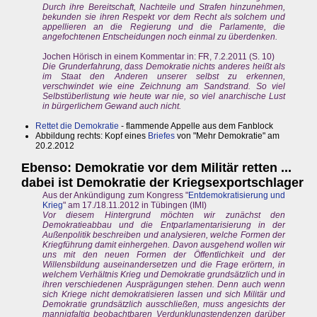
Durch ihre Bereitschaft, Nachteile und Strafen hinzunehmen,
bekunden sie ihren Respekt vor dem Recht als solchem und
appellieren an die Regierung und die Parlamente, die
angefochtenen Entscheidungen noch einmal zu überdenken.
Jochen Hörisch in einem Kommentar in: FR, 7.2.2011 (S. 10)
Die Grunderfahrung, dass Demokratie nichts anderes heißt als
im Staat den Anderen unserer selbst zu erkennen,
verschwindet wie eine Zeichnung am Sandstrand. So viel
Selbstüberlistung wie heute war nie, so viel anarchische Lust
in bürgerlichem Gewand auch nicht.
Rettet die Demokratie
- flammende Appelle aus dem Fanblock
Abbildung rechts: Kopf eines
Briefes
von "Mehr Demokratie" am
20.2.2012
Ebenso: Demokratie vor dem Militär retten ...
dabei ist Demokratie der Kriegsexportschlager
Aus der Ankündigung zum Kongress "
Entdemokratisierung und
Krieg
" am 17./18.11.2012 in Tübingen (IMI)
Vor diesem Hintergrund möchten wir zunächst den
Demokratieabbau und die Entparlamentarisierung in der
Außenpolitik beschreiben und analysieren, welche Formen der
Kriegführung damit einhergehen. Davon ausgehend wollen wir
uns mit den neuen Formen der Öffentlichkeit und der
Willensbildung auseinandersetzen und die Frage erörtern, in
welchem Verhältnis Krieg und Demokratie grundsätzlich und in
ihren verschiedenen Ausprägungen stehen. Denn auch wenn
sich Kriege nicht demokratisieren lassen und sich Militär und
Demokratie grundsätzlich ausschließen, muss angesichts der
mannigfaltig beobachtbaren Verdunklungstendenzen darüber