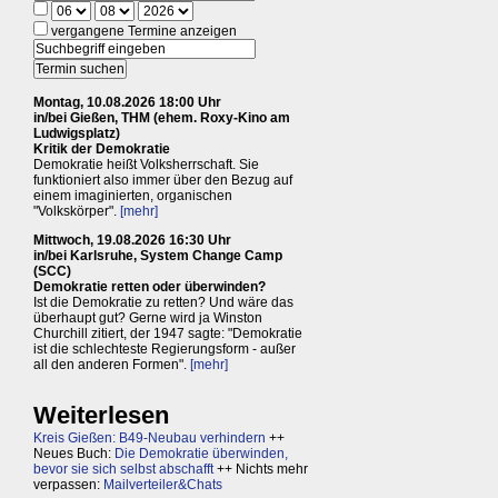
vergangene Termine anzeigen
Montag, 10.08.2026 18:00 Uhr
in/bei Gießen, THM (ehem. Roxy-Kino am
Ludwigsplatz)
Kritik der Demokratie
Demokratie heißt Volksherrschaft. Sie
funktioniert also immer über den Bezug auf
einem imaginierten, organischen
"Volkskörper".
[mehr]
Mittwoch, 19.08.2026 16:30 Uhr
in/bei Karlsruhe, System Change Camp
(SCC)
Demokratie retten oder überwinden?
Ist die Demokratie zu retten? Und wäre das
überhaupt gut? Gerne wird ja Winston
Churchill zitiert, der 1947 sagte: "Demokratie
ist die schlechteste Regierungsform - außer
all den anderen Formen".
[mehr]
Weiterlesen
Kreis Gießen: B49-Neubau verhindern
++
Neues Buch:
Die Demokratie überwinden,
bevor sie sich selbst abschafft
++ Nichts mehr
verpassen:
Mailverteiler&Chats