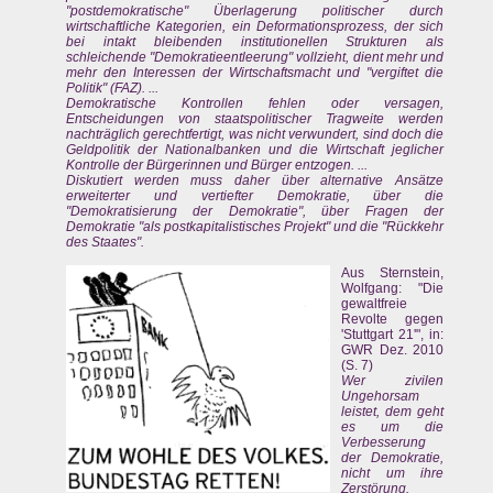
"postdemokratische" Überlagerung politischer durch
wirtschaftliche Kategorien, ein Deformationsprozess, der sich
bei intakt bleibenden institutionellen Strukturen als
schleichende "Demokratieentleerung" vollzieht, dient mehr und
mehr den Interessen der Wirtschaftsmacht und "vergiftet die
Politik" (FAZ). ...
Demokratische Kontrollen fehlen oder versagen,
Entscheidungen von staatspolitischer Tragweite werden
nachträglich gerechtfertigt, was nicht verwundert, sind doch die
Geldpolitik der Nationalbanken und die Wirtschaft jeglicher
Kontrolle der Bürgerinnen und Bürger entzogen. ...
Diskutiert werden muss daher über alternative Ansätze
erweiterter und vertiefter Demokratie, über die
"Demokratisierung der Demokratie", über Fragen der
Demokratie "als postkapitalistisches Projekt" und die "Rückkehr
des Staates".
Aus Sternstein,
Wolfgang: "Die
gewaltfreie
Revolte gegen
'Stuttgart 21'", in:
GWR Dez. 2010
(S. 7)
Wer zivilen
Ungehorsam
leistet, dem geht
es um die
Verbesserung
der Demokratie,
nicht um ihre
Zerstörung.