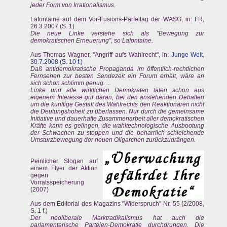
jeder Form von Irrationalismus.
Lafontaine auf dem Vor-Fusions-Parteitag der WASG, in: FR,
26.3.2007 (S. 1)
Die neue Linke verstehe sich als "Bewegung zur
demokratischen Erneuerung", so Lafontaine.
Aus Thomas Wagner, "Angriff aufs Wahlrecht", in:
Junge Welt,
30.7.2008 (S. 10 f.)
Daß antidemokratische Propaganda im öffentlich-rechtlichen
Fernsehen zur besten Sendezeit ein Forum erhält, wäre an
sich schon schlimm genug. ...
Linke und alle wirklichen Demokraten täten schon aus
eigenem Interesse gut daran, bei den anstehenden Debatten
um die künftige Gestalt des Wahlrechts den Reaktionären nicht
die Deutungshoheit zu überlassen. Nur durch die gemeinsame
Initiative und dauerhafte Zusammenarbeit aller demokratischen
Kräfte kann es gelingen, die wahltechnologische Ausbootung
der Schwachen zu stoppen und die beharrlich schleichende
Umsturzbewegung der neuen Oligarchen zurückzudrängen.
Peinlicher Slogan auf
einem Flyer der Aktion
gegen
Vorratsspeicherung
(2007)
Aus dem Editorial des Magazins "Widerspruch" Nr. 55 (2/2008,
S. 1 f.)
Der neoliberale Marktradikalismus hat auch die
parlamentarische Parteien-Demokratie durchdrungen. Die