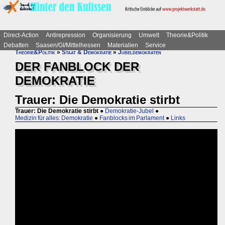
Direct-Action
Antirepression
Organisierung
Umwelt
Theorie&Politik
Debatten
Saasen/GI/Mittelhessen
Materialien
Service
Theorie&Politik
»
Staat & Demokratie
»
Jubeldemokraten
DER FANBLOCK DER
DEMOKRATIE
Trauer: Die Demokratie stirbt
Trauer: Die Demokratie stirbt
●
Demokratie-Jubel
●
Medizin für alles: Demokratie
●
Fanblocks im Parlament
●
Links