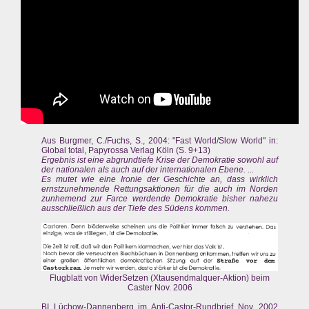
Aus Burgmer, C./Fuchs, S., 2004: "Fast World/Slow World" in:
Global total, Papyrossa Verlag Köln (S. 9+13)
Ergebnis ist eine abgrundtiefe Krise der Demokratie sowohl auf
der nationalen als auch auf der internationalen Ebene. ...
Es mutet wie eine Ironie der Geschichte an, dass wirklich
ernstzunehmende Rettungsaktionen für die auch im Norden
zunhemend zur Farce werdende Demokratie bisher nahezu
ausschließlich aus der Tiefe des Südens kommen.
Flugblatt von WiderSetzen (Xtausendmalquer-Aktion) beim
Caster Nov. 2006
BI Lüchow-Dannenberg im Anti-Castor-Rundbrief Nov. 2002