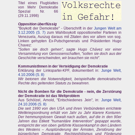
Titel eines Flugblattes
von Mehr Demokratie
Spezial Nr. 66
(29.11.1998)
Opposition überflüssig
"Boykott der Demokratie" - Überschrift in der
Jungen Welt am
3.12.2005 (S. 7)
zum Wahlboykott oppositioneller Parteien in
Venezuela, Auszug daraus mit Zitaten des vor allem von sog.
Linken gehypten Ex-Putschgenerals und Präsidenten Hugo
Chavez:
"Sollen sie doch gehen", sagte Hugo Chávez vor einer
Versammlung von Genossenschaften, "sollen sie doch aus der
Geschichte verschwinden, wir brauchen sie nicht".
KommunistInnen in der Verteidigung der Demokratie
Erklärung der Linkspartei-KPF, dokumentiert in:
Junge Welt,
4.10.2006 (S. 8)
Wir betonen die Notwendigkeit, beispielhafte demokratische
Rechte des geltenden Statuts zu bewahren.
Nicht die Bomben für die Demokratie - nein, die Zerstörung
der Demokratie ist das Weltproblem
Aus Schölzel, Arnold, "Entschiedenes Jein", in:
Junge Welt,
24.10.2006 (S. 8)
Die seit 1990 von den USA und ihren Verbündeten errichtete
Weltkriegsordnung erhält von Jahr zu Jahr klarere Konturen.
Der hemmungslosen Gewalt nach außen, auf die in den 90er
Jahren das Etikett "humanitäre Intervention" gepappt wurde,
entspricht der von oben geführte Klassenkampf in den Ländern
des Westens – Ausplünderung der Ärmsten, Zerstörung der
bürgerlichen Demokratie, Rechtsnihilismus und Förderung