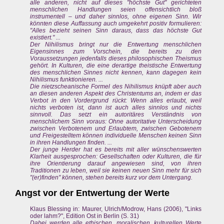
alle anderen, nicht auf dieses "höchste Gut" gerichteten
menschlichen Handlungen seien offensichtlich bloß
instrumentell – und daher sinnlos, ohne eigenen Sinn. Wir
könnten diese Auffassung auch umgekehrt positiv formulieren:
"Alles bezieht seinen Sinn daraus, dass das höchste Gut
existiert." ...
Der Nihilismus bringt nur die Entwertung menschlichen
Eigensinnes zum Vorschein, die bereits zu den
Voraussetzungen jedenfalls dieses philosophischen Theismus
gehört. In Kulturen, die eine derartige theistische Entwertung
des menschlichen Sinnes nicht kennen, kann dagegen kein
Nihilismus funktionieren. ...
Die nietzscheanische Formel des Nihilismus knüpft aber auch
an diesen anderen Aspekt des Christentums an, indem er das
Verbot in den Vordergrund rückt: Wenn alles erlaubt, weil
nichts verboten ist, dann ist auch alles sinnlos und nichts
sinnvoll. Das setzt ein autoritäres Verständnis von
menschlichem Sinn voraus: Ohne autoritative Unterscheidung
zwischen Verbotenem und Erlaubtem, zwischen Gebotenem
und Freigestelltem können individuelle Menschen keinen Sinn
in ihren Handlungen finden. ...
Der junge Herder hat es bereits mit aller wünschenswerten
Klarheit ausgesprochen: Gesellschaften oder Kulturen, die für
ihre Orientierung darauf angewiesen sind, von ihren
Traditionen zu leben, weil sie keinen neuen Sinn mehr für sich
"(er)finden" können, stehen bereits kurz vor dem Untergang.
Angst vor der Entwertung der Werte
Klaus Blessing in: Maurer, Ulrich/Modrow, Hans (2006), "Links
oder lahm?", Edition Ost in Berlin (S. 31)
Dabei werden alle ethischen, moralischen, kulturellen Werte