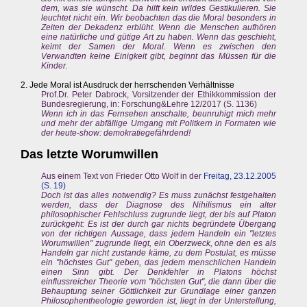
dem, was sie wünscht. Da hilft kein wildes Gestikulieren. Sie
leuchtet nicht ein. Wir beobachten das die Moral besonders in
Zeiten der Dekadenz erblüht. Wenn die Menschen aufhören
eine natürliche und gütige Art zu haben. Wenn das geschieht,
keimt der Samen der Moral. Wenn es zwischen den
Verwandten keine Einigkeit gibt, beginnt das Müssen für die
Kinder.
2. Jede Moral ist Ausdruck der herrschenden Verhältnisse
Prof.Dr. Peter Dabrock, Vorsitzender der Ethikkommission der
Bundesregierung, in: Forschung&Lehre 12/2017 (S. 1136)
Wenn ich in das Fernsehen anschalte, beunruhigt mich mehr
und mehr der abfällige Umgang mit Politkern in Formaten wie
der heute-show: demokratiegefährdend!
Das letzte Worumwillen
Aus einem Text von Frieder Otto Wolf in der
Freitag, 23.12.2005
(S. 19)
Doch ist das alles notwendig? Es muss zunächst festgehalten
werden, dass der Diagnose des Nihilismus ein alter
philosophischer Fehlschluss zugrunde liegt, der bis auf Platon
zurückgeht: Es ist der durch gar nichts begründete Übergang
von der richtigen Aussage, dass jedem Handeln ein "letztes
Worumwillen" zugrunde liegt, ein Oberzweck, ohne den es als
Handeln gar nicht zustande käme, zu dem Postulat, es müsse
ein "höchstes Gut" geben, das jedem menschlichen Handeln
einen Sinn gibt. Der Denkfehler in Platons höchst
einflussreicher Theorie vom "höchsten Gut", die dann über die
Behauptung seiner Göttlichkeit zur Grundlage einer ganzen
Philosophentheologie geworden ist, liegt in der Unterstellung,