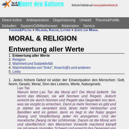
Direct-Action
Antirepression
Organisierung
Umwelt
Theorie&Politik
Debatten
Saasen/GI/Mittelhessen
Materialien
Service
Theorie&Politik
»
Religion, Kirche, Luther
»
Zitate zur Moral
MORAL & RELIGION
Entwertung aller Werte
1.
Entwertung aller Werte
2.
Religion
3.
Wahrheit und Subjektivität
4.
Wahrheitsliebe von "links", Anarch@s und anderen
5.
Links
1. Jedes höhere Gebot ist wider der Emanzipation des Menschen: Gott,
Norm, Gesetz, Moral, Sinn des Lebens, Werte, Naturgesetz.
Lao Tse
Warum lehnt Lao Tse die Moral ab? Die Moral befiehlt. Sie
kennt das Müssen, sie will Normen und Regeln. Jedoch
erreicht sie durch Normen und Regeln das Gegenteil von dem,
was sie vorgibt zu erreichen. Denn je mehr Normen es gibt und
je stärker sie verankert sind, desto mehr Verbrecher und
Banditen wird es geben, denn es liegt in der Natur gegen
Zwang und Verpflichtung jeder Art anzugehen. Und der
moralische Zwang ist der schlimmste. Darum ist die Moral arm
und oberflächlich: den Menschen Vorwürfe machend kämpft
sie mit einem stumpfen Schwert und erreicht das Gegenteil von