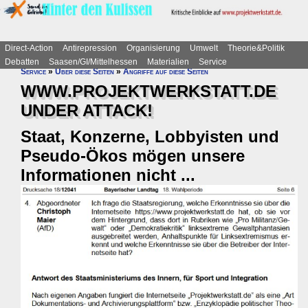
Direct-Action
Antirepression
Organisierung
Umwelt
Theorie&Politik
Debatten
Saasen/GI/Mittelhessen
Materialien
Service
Service
»
Über diese Seiten
»
Angriffe auf diese Seiten
WWW.PROJEKTWERKSTATT.DE
UNDER ATTACK!
Staat, Konzerne, Lobbyisten und
Pseudo-Ökos mögen unsere
Informationen nicht ...