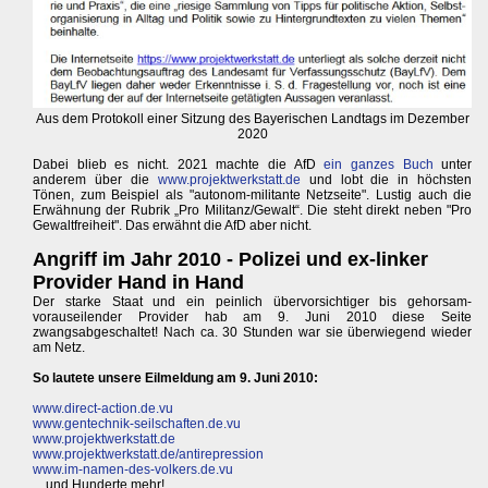
Aus dem Protokoll einer Sitzung des Bayerischen Landtags im Dezember
2020
Dabei blieb es nicht. 2021 machte die AfD
ein ganzes Buch
unter
anderem über die
www.projektwerkstatt.de
und lobt die in höchsten
Tönen, zum Beispiel als "autonom-militante Netzseite". Lustig auch die
Erwähnung der Rubrik „Pro Militanz/Gewalt“. Die steht direkt neben "Pro
Gewaltfreiheit". Das erwähnt die AfD aber nicht.
Angriff im Jahr 2010 - Polizei und ex-linker
Provider Hand in Hand
Der starke Staat und ein peinlich übervorsichtiger bis gehorsam-
vorauseilender Provider hab am 9. Juni 2010 diese Seite
zwangsabgeschaltet! Nach ca. 30 Stunden war sie überwiegend wieder
am Netz.
So lautete unsere Eilmeldung am 9. Juni 2010:
www.direct-action.de.vu
www.gentechnik-seilschaften.de.vu
www.projektwerkstatt.de
www.projektwerkstatt.de/antirepression
www.im-namen-des-volkers.de.vu
... und Hunderte mehr!