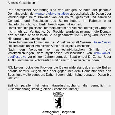
Alles ist Geschichte.
Per richterlicher Anordnung sind vor wenigen Stunden der gesamte
Domainbereich der
www.projektwerkstatt.de
abgeschaltet, alle Daten über
Verbindungen beim Provider von der Polizei gesichtet und sämtliche
Computer und Festplatten des Seiteninhabers im Rahmen einer
Hausdurchsuchung in Berlin beschlagnahmt worden.
Damit steht die politische Internetplattform der Vielzahl beteiligter Gruppen
nicht mehr zur Verfügung. Der Provider wurde gezwungen, die Domain
abzuschalten, ohne dass ein Grund genannt wurde. Bislang wird über den
Hintergrund nur spektuliert.
Diese Information kommt aus der Projektwerkstatt Saasen.
Diese Seiten
stellten auch unser Projekt vor. Auch das ist jetzt Geschichte.
Nach den Verboten von gentechnikkritischen Schriften und
Veröffentlichungen, dem mysteriösen Verschwinden von
www.volker-
bouffier.de.vu
vor einigen Jahren sorgt der Staat erneut für Zensur. Über
10.000 informative Politikseiten sind damit zur Zeit verschwunden.
P.S. Leider rückte der Provider die Daten widerstandslos an die Bullen
heraus heraus, weigert sich aber gegenüber dem Domaininhaber, den
Beschluss weiterzugeben. Daher liegen leider keine genauen Daten bis
jetzt vor.
Zeitlich parallel lief eine Hausdurchsuchung, die vermutlich in
Zusammenhang stand (gleiche Geschäftsnummer):