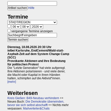
Hilfe
Termine
vergangene Termine anzeigen
Dienstag, 18.08.2026 20:30 Uhr
in/bei Karlsruhe, EndCement/Wald-statt-
Asphalt-Zelt auf dem System Change Camp
(SCC)
Provokante Aktionen und ihre Bedeutung
für politischen Protest
Die "Letzte Generation" hat viele aufgeregt.
Ihre Aktionen polarisieren - und viele derer,
die Macht oder Kapital in ihren Händen
halten, schimpfen auf die Aktivist*innen.
[mehr]
Weiterlesen
Kreis Gießen: B49-Neubau verhindern
++
Neues Buch:
Die Demokratie überwinden,
bevor sie sich selbst abschafft
++ Nichts mehr
verpassen:
Mailverteiler&Chats