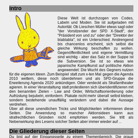
Intro
Diese Welt ist durchzogen von Codes,
Labeln und Moden. Sie ist aufgeladen mit
Autorität. Ob Lieschen Müller etwas sagt oder
"der Vorsitzender der SPD X-Stadt", der
"Präsident von und zu" oder der "Direktor der
blablabla", ist ein Unterschied. Anstrengend
bis chancenlos erscheint, sich selbst die
gleiche Wirkung beschaffen zu wollen.
Gegenöffentlichkeit und eigene Vermittlung
sind wichtig - aber das Salz in der Suppe ist
die Subversion. Sie ist so etwas wie
japanische Kampfkunst auf politische Aktion
angewendet: Die Wucht des Gegners nutzen
für die eigenen Ideen. Zum Beispiel statt zum x-ten Mal gegen die Agenda
2010 wettern, diese noch überdehnen und als SPD-Gruppe die
Erweiterung Agenda 2020 ankündigen. Oder verdeckt als Straßentheater
agieren. In einer Veranstaltung statt protestieren sich überidentifizieren mit
den benannten Zielen - Law and Order, Wirtschaftsorientierung oder
Aufrüstung bejubeln, einfordern. Plakate nicht mehr überall selbst kleben,
sondern bestehende unauffällig verändern und dabei die Aussage
verdrehen.
Über all diese unendlichen Tricks und Möglichkeiten informieren diese
Seiten. Die Anwendung so mancher Aktionsideen kann aus
strafrechtlichen Gründen nicht empfohlen werden. Sie tritt als
Nebenwirkung des Lesens solcher Seiten aber immer wieder auf ...
Die Gliederung dieser Seiten
Du bist auf der Eingangsseite zu einem Themenbereich. Die graue