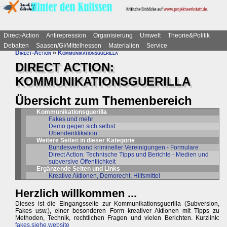
Direct-Action
Antirepression
Organisierung
Umwelt
Theorie&Politik
Debatten
Saasen/GI/Mittelhessen
Materialien
Service
Direct-Action
»
Kommunikationsguerilla
DIRECT ACTION:
KOMMUNIKATIONSGUERILLA
Übersicht zum Themenbereich
Kommunikationsguerilla
Fakes und mehr
Demo gegen sich selbst
Überidentifikation
Weitere Seiten in dieser Kategorie
Bundesverband krimineller Vereinigungen - Formulare
Direct Action: Technische Tipps und Berichte - Medien und
subversive Öffentlichkeit
Ergänzende Seiten und Links
Kreative Aktionen, Demorecht, Hilfsmittel
Herzlich willkommen ...
Dieses ist die Eingangsseite zur Kommunikationsguerilla (Subversion,
Fakes usw.), einer besonderen Form kreativer Aktionen mit Tipps zu
Methoden, Technik, rechtlichen Fragen und vielen Berichten. Kurzlink:
fakes.siehe.website