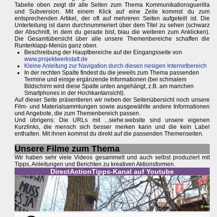
Tabelle oben zeigt dir alle Seiten zum Thema Kommunikationsguerilla
und Subversion. Mit einem Klick auf eine Zeile kommst du zum
entsprechenden Artikel, der oft auf mehreren Seiten aufgeteilt ist. Die
Unterteilung ist dann durchnummeriert über dem Titel zu sehen (schwarz
der Abschnitt, in dem du gerade bist, blau die weiteren zum Anklicken).
Die Gesamtübersicht über alle unsere Themenbereiche schaffen die
Runterklapp-Menüs ganz oben.
Beschreibung der Hauptbereiche auf der Eingangsseite von
www.projektwerkstatt.de
Kleine Anleitung zur Navigation durch diesen riesigen Internetbereich
In der rechten Spalte findest du die jeweils zum Thema passenden
Termine und einige ergänzende Informationen (bei schmalem
Bildschirm wird diese Spalte unten angehängt, z.B. am manchen
Smartphones in der Hochkantansicht).
Auf dieser Seite präsentieren wir neben der Seitenübersicht noch unsere
Film- und Materialsammlungen sowie ausgewählte andere Informationen
und Angebote, die zum Themenbereich passen.
Und übrigens: Die URLs mit ...siehe.website sind unsere eigenen
Kurzlinks, die mensch sich besser merken kann und die kein Label
enthalten. Mit ihnen kommst du direkt auf die passenden Themenseiten.
Unsere Filme zum Thema
Wir haben sehr viele Videos gesammelt und auch selbst produziert mit
Tipps, Anleitungen und Berichten zu kreativen Aktionsformen.
DirectActionTipps-Kanal auf Youtube