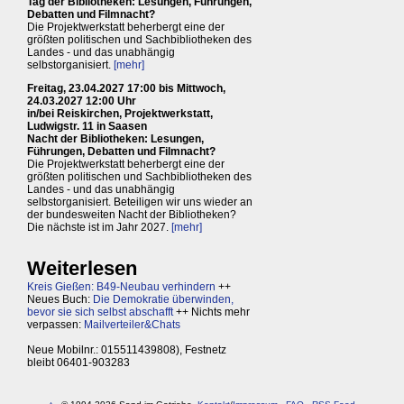
Tag der Bibliotheken: Lesungen, Führungen,
Debatten und Filmnacht?
Die Projektwerkstatt beherbergt eine der
größten politischen und Sachbibliotheken des
Landes - und das unabhängig
selbstorganisiert.
[mehr]
Freitag, 23.04.2027 17:00 bis Mittwoch,
24.03.2027 12:00 Uhr
in/bei Reiskirchen, Projektwerkstatt,
Ludwigstr. 11 in Saasen
Nacht der Bibliotheken: Lesungen,
Führungen, Debatten und Filmnacht?
Die Projektwerkstatt beherbergt eine der
größten politischen und Sachbibliotheken des
Landes - und das unabhängig
selbstorganisiert. Beteiligen wir uns wieder an
der bundesweiten Nacht der Bibliotheken?
Die nächste ist im Jahr 2027.
[mehr]
Weiterlesen
Kreis Gießen: B49-Neubau verhindern
++
Neues Buch:
Die Demokratie überwinden,
bevor sie sich selbst abschafft
++ Nichts mehr
verpassen:
Mailverteiler&Chats
Neue Mobilnr.: 015511439808), Festnetz
bleibt 06401-903283