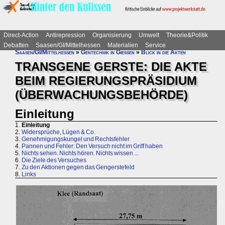
Direct-Action
Antirepression
Organisierung
Umwelt
Theorie&Politik
Debatten
Saasen/GI/Mittelhessen
Materialien
Service
Saasen/GI/Mittelhessen
»
Gentechnik in Gießen
»
Blick in die Akten
TRANSGENE GERSTE: DIE AKTE
BEIM REGIERUNGSPRÄSIDIUM
(ÜBERWACHUNGSBEHÖRDE)
Einleitung
1.
Einleitung
2.
Widersprüche, Lügen & Co.
3.
Genehmigungskungel und Rechtsfehler
4.
Pannen und Fehler: Den Versuch nicht im Griff haben
5.
Nichts sehen. Nichts hören. Nichts wissen ...
6.
Die Ziele des Versuches
7.
Zu den Aktionen gegen das Gengerstefeld
8.
Links