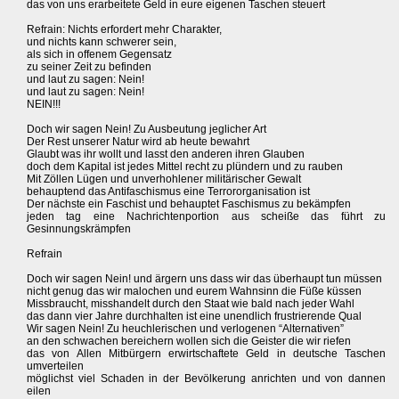
das von uns erarbeitete Geld in eure eigenen Taschen steuert
Refrain: Nichts erfordert mehr Charakter,
und nichts kann schwerer sein,
als sich in offenem Gegensatz
zu seiner Zeit zu befinden
und laut zu sagen: Nein!
und laut zu sagen: Nein!
NEIN!!!
Doch wir sagen Nein! Zu Ausbeutung jeglicher Art
Der Rest unserer Natur wird ab heute bewahrt
Glaubt was ihr wollt und lasst den anderen ihren Glauben
doch dem Kapital ist jedes Mittel recht zu plündern und zu rauben
Mit Zöllen Lügen und unverhohlener militärischer Gewalt
behauptend das Antifaschismus eine Terrororganisation ist
Der nächste ein Faschist und behauptet Faschismus zu bekämpfen
jeden tag eine Nachrichtenportion aus scheiße das führt zu
Gesinnungskrämpfen
Refrain
Doch wir sagen Nein! und ärgern uns dass wir das überhaupt tun müssen
nicht genug das wir malochen und eurem Wahnsinn die Füße küssen
Missbraucht, misshandelt durch den Staat wie bald nach jeder Wahl
das dann vier Jahre durchhalten ist eine unendlich frustrierende Qual
Wir sagen Nein! Zu heuchlerischen und verlogenen “Alternativen”
an den schwachen bereichern wollen sich die Geister die wir riefen
das von Allen Mitbürgern erwirtschaftete Geld in deutsche Taschen
umverteilen
möglichst viel Schaden in der Bevölkerung anrichten und von dannen
eilen