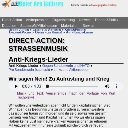
Direct-Action
Antirepression
Organisierung
Umwelt
Theorie&Politik
Debatten
Saasen/GI/Mittelhessen
Materialien
Service
Direct-Action
»
Lieder für Aktionen
»
Krieg&Frieden
Theorie&Politik
»
Gegen alle Kriege!
»
Anti-Kriegs-Lieder
DIRECT-ACTION:
STRASSENMUSIK
Anti-Kriegs-Lieder
Anti-Kriegs-Lieder
●
Gegen Bundeswehr und NATO
●
Pro Bundeswehr (satirisch)
●
Links und Aktionsideen
Wir sagen Nein! Zu Aufrüstung und Krieg
Musik und Text: Vencelremos (nach der Vorlage von Kurt
Tucholsky)
Wir wollen uns verteidigen aber nicht für den kapitalistischen Sieg
Wir haben das Bedürfnis uns zu verbrüdern zu verschwestern
das ist unser traum von morgen und ihr seid sowas von gestern
Jenseits von Macht und Kapital hier unten wo wir etwas sagen
Haben keine Lust mehr eure kranken Aggressionen zu ertragen
Mit Anzusehen wir ihr unsere Zukunft sprichwörtlich verfeuert