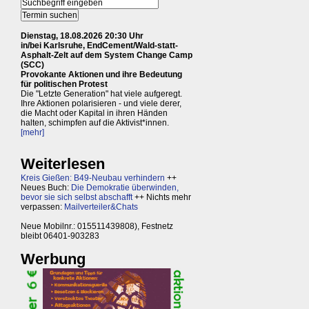
Dienstag, 18.08.2026 20:30 Uhr
in/bei Karlsruhe, EndCement/Wald-statt-
Asphalt-Zelt auf dem System Change Camp
(SCC)
Provokante Aktionen und ihre Bedeutung
für politischen Protest
Die "Letzte Generation" hat viele aufgeregt.
Ihre Aktionen polarisieren - und viele derer,
die Macht oder Kapital in ihren Händen
halten, schimpfen auf die Aktivist*innen.
[mehr]
Weiterlesen
Kreis Gießen: B49-Neubau verhindern
++
Neues Buch:
Die Demokratie überwinden,
bevor sie sich selbst abschafft
++ Nichts mehr
verpassen:
Mailverteiler&Chats
Neue Mobilnr.: 015511439808), Festnetz
bleibt 06401-903283
Werbung