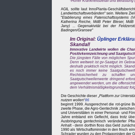
-Hoher Krankheitsbefall und Belastung
AGIL sollte laut InnoPlanta-Geschäftsberich
Landwirtschaftsverbänden
" sein. Weitere Ziel
"
Etablierung eines Patenschaftssystems (V
Katherina Reiche, MdB Peter Bleser, MdB K
Jany) ... Gegenakivität bei der Feldzers
Badingen/Gransee
"
Im Original:
Üplinger Erklär
Skandal!
Innovative Landwirte wollen die Cha
Positivkennzeichnung und Saatgutsc
Die jüngsten Fälle von möglichen Spur
Denn weltweit ist gv-Saatgut im Gebrau
deshalb praktisch nicht möglich. Skand
es noch immer keine Saatgutschwelle
Rechtssicherheit zu schaffen u
Saatgutschwellenwerte dringend erfor
angewendet werden, um die offensichtl
dem Verhältnismäßigkeitsgrundsatz fol
Die Geschichte dieser „
Plattform zur Unterst
nutzen wollen
“
86
beginnt 1999. Ausgerechnet die rot-grüne Bu
zweite Phase, die Agro-Gentechnik zwischen
und Universitäten in einer Personal- und Fö
Jahre entstand ein Geflecht, dass trotz üb
Ausbringung gentechnisch veränderter Pfla
Anhalt - denn dorthin floss das Geld zunäch
1990 als Wirtschaftsminister in den frisch e
Schrader wurden zu den Protagonisten der Ge