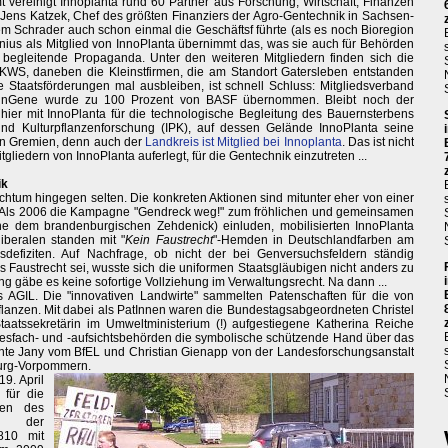
 vereinigt Innoplanta rund 60 Partner aus Forschung, Wirtschaft, Finanzen
at Jens Katzek, Chef des größten Finanziers der Agro-Gentechnik in Sachsen-
m Schrader auch schon einmal die Geschäftsf führte (als es noch Bioregion
us als Mitglied von InnoPlanta übernimmt das, was sie auch für Behörden
egleitende Propaganda. Unter den weiteren Mitgliedern finden sich die
WS, daneben die Kleinstfirmen, die am Standort Gatersleben entstanden
e Staatsförderungen mal ausbleiben, ist schnell Schluss: Mitgliedsverband
SunGene wurde zu 100 Prozent von BASF übernommen. Bleibt noch der
ier mit InnoPlanta für die technologische Begleitung des Bauernsterbens
 und Kulturpflanzenforschung (IPK), auf dessen Gelände InnoPlanta seine
den Gremien, denn auch der
Landkreis ist Mitglied bei Innoplanta
. Das ist nicht
itgliedern von InnoPlanta auferlegt, für die Gentechnik einzutreten ...
ik
reichtum hingegen selten. Die konkreten Aktionen sind mitunter eher von einer
t. Als 2006 die Kampagne "Gendreck weg!" zum fröhlichen und gemeinsamen
e dem brandenburgischen Zehdenick) einluden, mobilisierten InnoPlanta
beralen standen mit "
Kein Faustrecht
"-Hemden in Deutschlandfarben am
efiziten. Auf Nachfrage, ob nicht der bei Genversuchsfeldern ständig
es Faustrecht sei, wusste sich die uniformen Staatsgläubigen nicht anders zu
g gäbe es keine sofortige Vollziehung im Verwaltungsrecht. Na dann ...
s AGIL. Die "innovativen Landwirte" sammelten Patenschaften für die von
anzen. Mit dabei als PatInnen waren die Bundestagsabgeordneten Christel
atssekretärin im Umweltministerium (!) aufgestiegene Katherina Reiche
esfach- und -aufsichtsbehörden die symbolische schützende Hand über das
nte Jany vom BfEL und Christian Gienapp von der Landesforschungsanstalt
burg-Vorpommern.
9. April
 für die
ren des
st der
810 mit