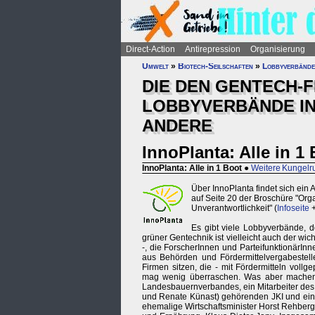
Direct-Action
Antirepression
Organisierung
Umwelt
»
Biotech-Seilschaften
»
Lobbyverbände
DIE DEN GENTECH-F
LOBBYVERBÄNDE IN
ANDERE
InnoPlanta: Alle in 1
InnoPlanta: Alle in 1 Boot
●
Weitere Kungel
Über InnoPlanta findet sich ein 
auf Seite 20 der Broschüre "Orga
Unverantwortlichkeit" (
Infoseite
Es gibt viele Lobbyverbände, do
grüner Gentechnik ist vielleicht auch der wic
-, die ForscherInnen und ParteifunktionärInn
aus Behörden und Fördermittelvergabestell
Firmen sitzen, die - mit Fördermitteln voll
mag wenig überraschen. Was aber machen di
Landesbauernverbandes, ein Mitarbeiter des 
und Renate Künast) gehörenden JKI und ein 
ehemalige Wirtschaftsminister Horst Rehber