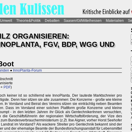
Umwelt
Theorie&Politik
Debatten
Saasen/GI/Mittelhessen
Materialien
Se
ILZ ORGANISIEREN:
NOPLANTA, FGV, BDP, WGG UND
 Boot
runden
●
InnoPlanta-Forum
Abschnitt
nisierte
++
PDF
)
ch keiner ist so schillernd wie InnoPlanta. Der lauteste Marktschreier pro
htigste. Denn hier sitzen sie alle zusammen: Die Konzerne - große wie kleine
en. In Vorstand und Beirat des Vereins sitzen sie einträchtig neben Beamten
en. Dass im Vorstand einer solchen Plattform große Konzerne und kleine
gepumpt - in den letzten Jahren ihr Glück als GentechnikerInnen versuchten,
e Geschäftsführerin der regionalen Wirtschaftsförderung, der Vize des
zum Bundesverbraucherministerium (z.Zt. Ilse Aigner, vorher Horst Seehofer
Landrat im Vorstand? Als wackere Streiter pro Gentechnik bekannt sind der
ger und der ehemalige Beamte der Bundesforschungsanstalt für Lebensmittel