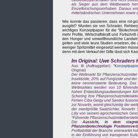
als Sieger aus dem Wettbewerb herv
Einzelforschungsvorhaben. Daraus ent
mittelständischen Unternehmen sowie za
Wie konnte das passieren, dass eine rot-g
ausgibt? Wurden sie von Schrader, Rehberg
wichtiges Konzeptpapier für die "Biotechno
mehr Profite, Wirtschaftskraft und Fortsch
den Hunger und umweltfreundliche Landwirt
gelten und viele teure Studien ersetzen, di
weniger Spritzmittel eingesetzt werden müsse
denn mit dem Verkauf der Gifte lässt sich K
Im Original: Uwe Schraders
Aus: tti (Auftraggeber): "
Konzeptpapie
Original)
Der Weltmarkt für Pflanzenschutzmittel 
lnsektizide, 20% auf Fungizide und der 
keine nennenswerte Bedeutung. Das Pfl
Weltmarktes werden von 10 führenden
hohen Entwicklungsaufwendungen führt
Schering ihre Pflanzenschutzmittelak
Firmen Ciba-Geigy und Sandoz fusionie
zur Novartis, womit gleichzeitig der wel
der zweitgrößte Saatzüchter, Novarti
Lilly von seinem agrochemischen Gesch
"Führende Pflanzenschutzmittelherstelle
Die
Aussicht, in dem stagnie
Pflanzenbiotechnologie Positionsver
Profitabilität der Branche unerwartet h
in der Einführung von transgenen Kult