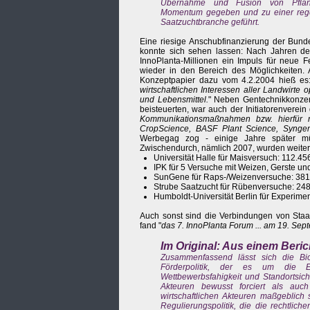
Übernahme und Fusion von Pflanzens
Momentum gegeben und zu einer regen 
Saatzuchtbranche geführt.
Eine riesige Anschubfinanzierung der Bund
konnte sich sehen lassen: Nach Jahren d
InnoPlanta-Millionen ein Impuls für neue F
wieder in den Bereich des Möglichkeiten. 
Konzeptpapier dazu vom 4.2.2004 hieß es:
wirtschaftlichen Interessen aller Landwirte
und Lebensmittel.
" Neben Gentechnikkonzer
beisteuerten, war auch der Initiatorenverei
Kommunikationsmaßnahmen bzw. hierfür no
CropScience, BASF Plant Science, Syngent
Werbegag zog - einige Jahre später mü
Zwischendurch, nämlich 2007, wurden weit
Universität Halle für Maisversuch: 112.45
IPK für 5 Versuche mit Weizen, Gerste u
SunGene für Raps-/Weizenversuche: 381
Strube Saatzucht für Rübenversuche: 24
Humboldt-Universität Berlin für Experime
Auch sonst sind die Verbindungen von Staat
fand "
das 7. InnoPlanta Forum ... am 19. Sept
Im Original: Aus einem Beric
Zusammenfassend lässt sich die Biot
Förderpolitik, der es um die Ent
Wettbewerbsfahigkeit und Standortsich
Akteuren bewusst forciert als auch
wirtschaftlichen Akteuren maßgeblich 
Regulierungspolitik, die die rechtli