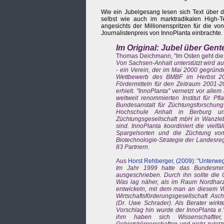
Wie ein Jubelgesang lesen sich Text über d
selbst wie auch im marktradikalen High-Te
angesichts der Millionenspritzen für die v
Journalistenpreis von InnoPlanta einbrachte.
Im Original: Jubel über Gen
Thomas Deichmann, "Im Osten geht die 
Von Sachsen-Anhalt unterstützt wird au
- ein Verein, der im Mai 2000 gegründe
Wettbewerb des BMBF im Herbst 200
Fördermitteln für den Zeitraum 2001-
erhielt. "InnoPlanta" vernetzt vor all
weltweit renommierten Institut für Pf
Bundesanstalt für Züchtungsforschung 
Hochschule Anhalt in Berburg u
Züchtungsgesellschaft mbH in Wanzl
sind. InnoPlanta koordiniert die viel
Spargelsorten und die Züchtung von 
Biotechnologie-Strategie der Landesreg
83 Partnern.
Aus
Horst Rehberger, (2009): "Unterwe
Im Jahr 1999 hatte das Bundesmin
ausgeschrieben. Durch ihn sollte die
Was lag näher, als im Raum Nordharz/
entwickeln, mit dem man an diesem W
Wirtschaftsförderungsgesellschaft As
(Dr. Uwe Schrader). Als Berater wirk
Vorschlag hin wurde der InnoPlanta e.
ihm haben sich Wissenschaftler, 
Gebietskörperschaften und nicht zulet