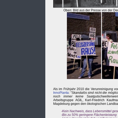
Oben: Bild aus der Presse von der D
Als im Frühjahr 2010 die Verunreinigung vo
InnoPlanta
: "
Skandalös sind nicht die möglic
noch immer keine Saatgutschwellenwert
Arbeitsgruppe AGIL, Karl-Friedrich Kaufm
Magdeburg gegen den ökologischen Landbau
-Kein Nachweis, dass Lebensmittel ges
-Bis zu 50% geringere Flächenleistung