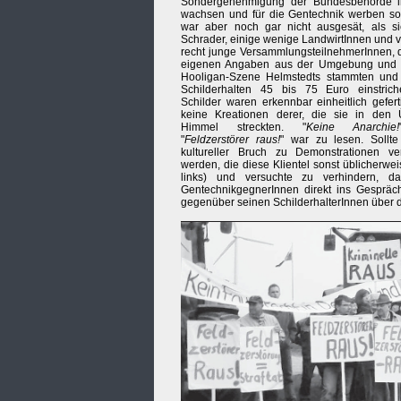
Sondergenehmigung der Bundesbehörde 
wachsen und für die Gentechnik werben sol
war aber noch gar nicht ausgesät, als s
Schrader, einige wenige LandwirtInnen und v
recht junge VersammlungsteilnehmerInnen, 
eigenen Angaben aus der Umgebung und 
Hooligan-Szene Helmstedts stammten und 
Schilderhalten 45 bis 75 Euro einstrich
Schilder waren erkennbar einheitlich geferti
keine Kreationen derer, die sie in den 
Himmel streckten. "
Keine Anarchie!
"
Feldzerstörer raus!
" war zu lesen. Sollt
kultureller Bruch zu Demonstrationen ve
werden, die diese Klientel sonst üblicherwe
links) und versuchte zu verhindern, 
GentechnikgegnerInnen direkt ins Gesprä
gegenüber seinen SchilderhalterInnen über 