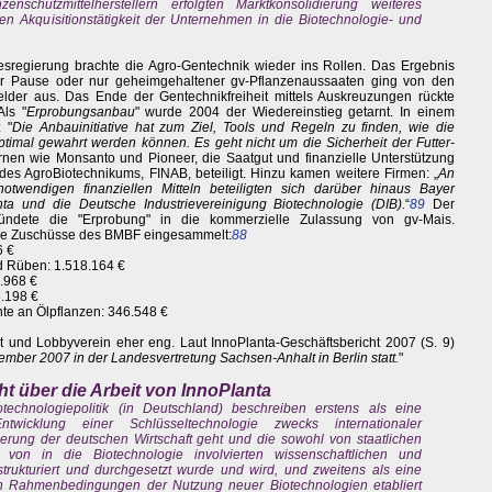
chutzmittelherstellern erfolgten Marktkonsolidierung weiteres
Akquisitionstätigkeit der Unternehmen in die Biotechnologie- und
esregierung brachte die Agro-Gentechnik wieder ins Rollen. Das Ergebnis
er Pause oder nur geheimgehaltener gv-Pflanzenaussaaten ging von den
elder aus. Das Ende der Gentechnikfreiheit mittels Auskreuzungen rückte
Als "
Erprobungsanbau
" wurde 2004 der Wiedereinstieg getarnt. In einem
 "
Die Anbauinitiative hat zum Ziel, Tools und Regeln zu finden, wie die
 optimal gewahrt werden können. Es geht nicht um die Sicherheit der Futter-
nen wie Monsanto und Pioneer, die Saatgut und finanzielle Unterstützung
n des AgroBiotechnikums, FINAB, beteiligt. Hinzu kamen weitere Firmen: „
An
twendigen finanziellen Mitteln beteiligten sich darüber hinaus Bayer
a und die Deutsche Industrievereinigung Biotechnologie (DIB).
“
89
Der
ndete die "Erprobung" in die kommerzielle Zulassung von gv-Mais.
ere Zuschüsse des BMBF eingesammelt:
88
6 €
nd Rüben: 1.518.164 €
.968 €
8.198 €
nte an Ölpflanzen: 346.548 €
 und Lobbyverein eher eng. Laut InnoPlanta-Geschäftsbericht 2007 (S. 9)
ember 2007 in der Landesvertretung Sachsen-Anhalt in Berlin statt.
"
ht über die Arbeit von InnoPlanta
echnologiepolitik (in Deutschland) beschreiben erstens als eine
wicklung einer Schlüsseltechnologie zwecks internationaler
erung der deutschen Wirtschaft geht und die sowohl von staatlichen
 von in die Biotechnologie involvierten wissenschaftlichen und
strukturiert und durchgesetzt wurde und wird, und zweitens als eine
chen Rahmenbedingungen der Nutzung neuer Biotechnologien etabliert