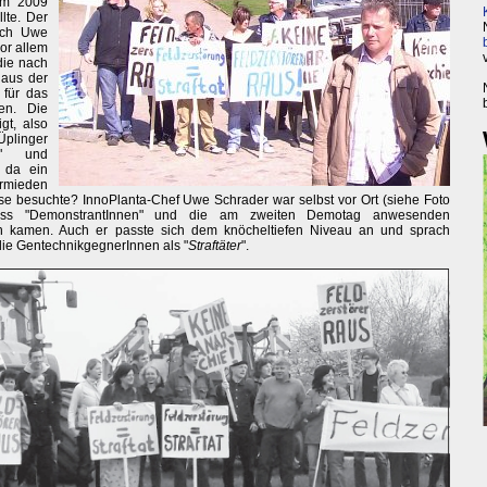
im 2009
lte. Der
ich Uwe
or allem
die nach
aus der
für das
en. Die
gt, also
Üplinger
" und
e da ein
rmieden
ise besuchte? InnoPlanta-Chef Uwe Schrader war selbst vor Ort (siehe Foto
dass "DemonstrantInnen" und die am zweiten Demotag anwesenden
ch kamen. Auch er passte sich dem knöcheltiefen Niveau an und sprach
die GentechnikgegnerInnen als "
Straftäter
".