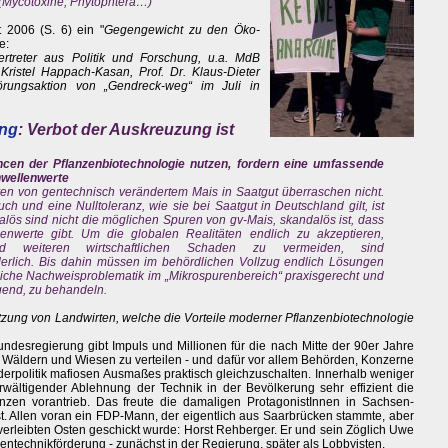
 (Mycotoxine, Phytophtera…)
t 2006 (S. 6) ein "
Gegengewicht zu den Öko-
e:
ertreter aus Politik und Forschung, u.a. MdB
ristel Happach-Kasan, Prof. Dr. Klaus-Dieter
törungsaktion von „Gendreck-weg“ im Juli in
ung
: Verbot der Auskreuzung ist
ncen der Pflanzenbiotechnologie nutzen, fordern eine umfassende
hwellenwerte
en von gentechnisch verändertem Mais in Saatgut überraschen nicht.
ch und eine Nulltoleranz, wie sie bei Saatgut in Deutschland gilt, ist
alös sind nicht die möglichen Spuren von gv-Mais, skandalös ist, dass
nwerte gibt. Um die globalen Realitäten endlich zu akzeptieren,
nd weiteren wirtschaftlichen Schaden zu vermeiden, sind
derlich. Bis dahin müssen im behördlichen Vollzug endlich Lösungen
iche Nachweisproblematik im „Mikrospurenbereich“ praxisgerecht und
gend, zu behandeln.
ützung von Landwirten, welche die Vorteile moderner Pflanzenbiotechnologie
ndesregierung gibt Impuls und Millionen für die nach Mitte der 90er Jahre
 Wäldern und Wiesen zu verteilen - und dafür vor allem Behörden, Konzerne
rderpolitik mafiosen Ausmaßes praktisch gleichzuschalten. Innerhalb weniger
erwältigender Ablehnung der Technik in der Bevölkerung sehr effizient die
nzen vorantrieb. Das freute die damaligen ProtagonistInnen in Sachsen-
st. Allen voran ein FDP-Mann, der eigentlich aus Saarbrücken stammte, aber
inverleibten Osten geschickt wurde: Horst Rehberger. Er und sein Zöglich Uwe
ntechnikförderung - zunächst in der Regierung, später als Lobbyisten.