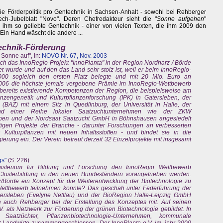
ie Förderpolitik pro Gentechnik in Sachsen-Anhalt - sowohl bei Rehberger
ch-Jubelblatt "Novo". Deren Chefredakteur sieht die "
Sonne aufgehen
"
on ihm so geliebte Gentechnik - einer von vielen Texten, die ihm 2009 den
 Ein Hand wäscht die andere ...
technik-Förderung
Sonne auf", in:
NOVO Nr. 67, Nov. 2003
ch das InnoRegio-Projekt "InnoPlanta" in der Region Nordharz / Börde
t wurde und auf den das Land sehr stolz ist, weil er beim InnoRegio-
0 sogleich den ersten Platz belegte und mit 20 Mio. Euro an
2006 die höchste jemals vergebene Prämie im InnoRegio-Wettbewerb
em bereits existierende Kompetenzen der Region, die beispielsweise am
lanzengenetik und Kulturpflanzenforschung (IPK) in Gatersleben, der
(BAZ) mit einem Sitz in Quedlinburg, der Universität in Halle, der
nd einer Reihe lokaler Saatzuchtunternehmen wie der ZKW
eben und der Nordsaat Saatzucht GmbH in Böhnshausen angesiedelt
fältigen Projekte der Branche - darunter Forschungen an verbesserten
Kulturpflanzen mit neuen Inhaltsstoffen - und bindet sie in die
ierung ein. Der Verein betreut derzeit 32 Einzelprojekte mit insgesamt
gs"
(S. 226)
isterium für Bildung und Forschung den InnoRegio Wettbewerb
 Clusterbildung in den neuen Bundesländern vorangetrieben werden.
Börde ein Konzept für die Weiterentwicklung der Biotechnologie zu
ettbewerb teilnehmen konnte? Das geschah unter Federführung der
chersleben (Evelyne Nettlau) und der BioRegion Halle-Leipzig GmbH
te auch Rehberger bei der Erstellung des Konzeptes mit. Auf seinen
V. als Netzwerk zur Förderung der grünen Biotechnologie gebildet. In
Saatzüchter, Pflanzenbiotechnologie-Unternehmen, kommunale
zt Landwirte zusammengeschlossen. Der InnoPlanta e.V. im Jahr 2000