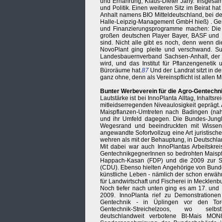
und Ernährung, Klaus-Dieter Jany. Insgesamt
und Politik. Einen weiteren Sitz im Beirat h
Anhalt namens BIO Mitteldeutschland, bei de
Halle-Leipzig-Management GmbH hieß) . Geni
und Finanzierungsprogramme machen: Die b
großen deutschen Player Bayer, BASF und K
sind. Nicht alle gibt es noch, denn wenn di
NovoPlant ging pleite und verschwand. 
Landesbauernverband Sachsen-Anhalt, der h
wird, und das Institut für Pflanzengenetik
Büroräume hat.
87
Und der Landrat sitzt in 
ganz ohne, denn als Vereinspflicht ist allen M
Bunter Werbeverein für die Agro-Gentechn
Lautstärke ist bei InnoPlanta Alltag, Inhalts
mitleidserregenden Niveaulosigkeit gepräg
Maispflanzen-Umtreten nach Badingen (nah
und ihr Umfeld dagegen. Die Bundes-Jungli
Wegesrand und beeindruckten mit Wissensd
angewandte Sofortvollzug eine Art juristisch
wehren als mit der Behauptung, in Deutschlan
Mit dabei war auch InnoPlantas Arbeitskrei
GentechnikgegnerInnen so bedrohten Maispfl
Happach-Kasan (FDP) und die 2009 zur Sta
(CDU). Ebenso hielten Angehörige von Bund
künstliche Leben - nämlich der schon erwäh
für Landwirtschaft und Fischerei in Mecklen
Noch tiefer nach unten ging es am 17. und 1
2009. InnoPlanta rief zu Demonstrationen
Gentechnik - in Üplingen vor den To
Gentechnik-Streichelzoos, wo selb
deutschlandweit verbotene Bt-Mais MON