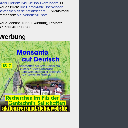
Kreis Gießen: B49-Neubau verhindern
++
Neues Buch:
Die Demokratie überwinden,
bevor sie sich selbst abschafft
++ Nichts mehr
verpassen:
Mailverteiler&Chats
Neue Mobilnr.: 015511439808), Festnetz
bleibt 06401-903283
Werbung