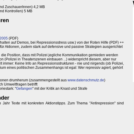
und ZuschauerInnen) 4,2 MB
nd Kontrollen) 5 MB
üren
 2005
(PDF)
halten auf Demos, bei Repressionsstress usw.) von der Roten Hilfe (PDF) ++
s für Aktionen, zudem stark auf defensive und passive Strategien ausgerichtet
 die Position, dass mit Polizei jegliche Kommunikation gemieden werden
sion (Polizei in Theaterszenen einbauen ...) widerspricht diesem, aber nur
lt immer: Keine Info an Repressionsstrukturen - nie und nirgends (ob Polizei,
mium eines politischen Zusammenhangs ist egal: Wer repressiv agiert, gehört
ionen drumherum (zusammengestellt aus
www.datenschmutz.de
)
h Umweltfragen betrifft
riestark: "
Gefangen
" mit der Kritik an Knast und Strafe
nder
em Jahr Texte mit konkreten Aktionstipps. Zum Thema "Antirepression" sind