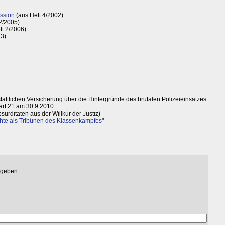
ession
(aus Heft 4/2002)
2/2005)
ft 2/2006)
13)
tattlichen Versicherung über die Hintergründe des brutalen Polizeieinsatzes
art 21 am 30.9.2010
bsurditäten aus der Willkür der Justiz)
hte als Tribünen des Klassenkampfes
"
egeben.