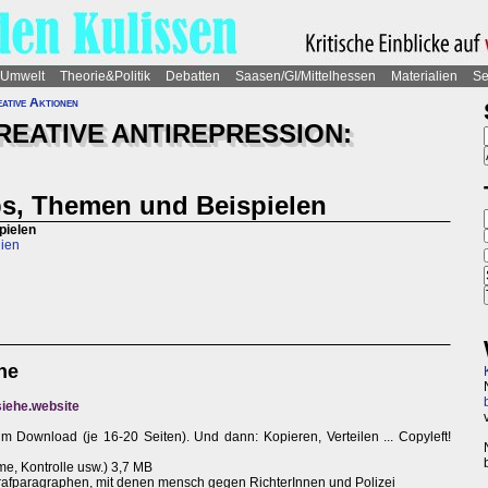
Umwelt
Theorie&Politik
Debatten
Saasen/GI/Mittelhessen
Materialien
Se
ative Aktionen
EATIVE ANTIREPRESSION:
pps, Themen und Beispielen
pielen
gien
he
iehe.website
m Download (je 16-20 Seiten). Und dann: Kopieren, Verteilen ... Copyleft!
me, Kontrolle usw.) 3,7 MB
rafparagraphen, mit denen mensch gegen RichterInnen und Polizei