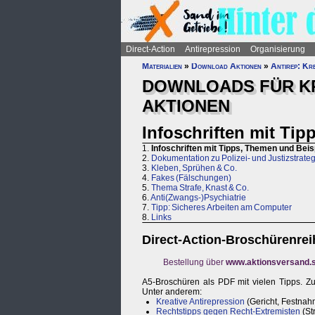
Direct-Action
Antirepression
Organisierung
Materialien
»
Download Aktionen
»
Antirep: Kre
DOWNLOADS FÜR KR
AKTIONEN
Infoschriften mit Ti
1.
Infoschriften mit Tipps, Themen und Beis
2.
Dokumentation zu Polizei- und Justizstrate
3.
Kleben, Sprühen & Co.
4.
Fakes (Fälschungen)
5.
Thema Strafe, Knast & Co.
6.
Anti(Zwangs-)Psychiatrie
7.
Tipp: Sicheres Arbeiten am Computer
8.
Links
Direct-Action-Broschürenrei
Bestellung über
www.aktionsversand.s
A5-Broschüren als PDF mit vielen Tipps. Zu
Unter anderem:
Kreative Antirepression
(Gericht, Festnah
Rechtstipps gegen Recht-Extremisten
(St