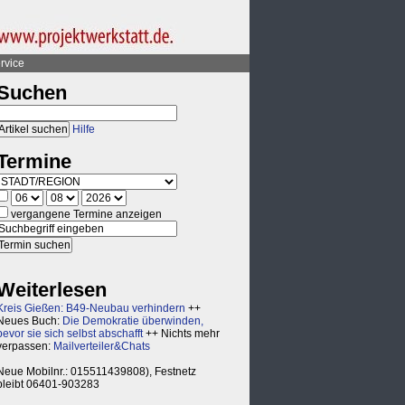
rvice
Suchen
Hilfe
Termine
vergangene Termine anzeigen
Weiterlesen
Kreis Gießen: B49-Neubau verhindern
++
Neues Buch:
Die Demokratie überwinden,
bevor sie sich selbst abschafft
++ Nichts mehr
verpassen:
Mailverteiler&Chats
Neue Mobilnr.: 015511439808), Festnetz
bleibt 06401-903283