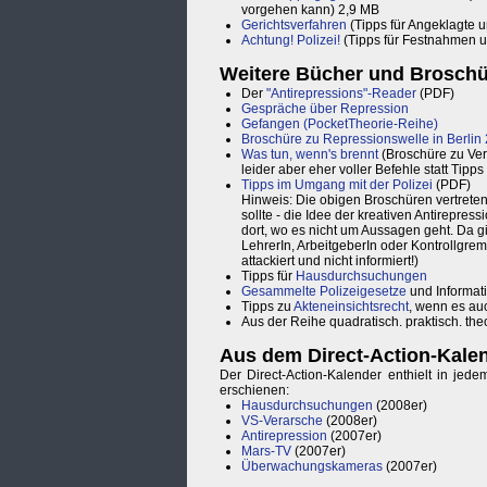
vorgehen kann) 2,9 MB
Gerichtsverfahren
(Tipps für Angeklagte 
Achtung! Polizei!
(Tipps für Festnahmen u
Weitere Bücher und Brosch
Der
"Antirepressions"-Reader
(PDF)
Gespräche über Repression
Gefangen (PocketTheorie-Reihe)
Broschüre zu Repressionswelle in Berlin
Was tun, wenn's brennt
(Broschüre zu Ver
leider aber eher voller Befehle statt Tipp
Tipps im Umgang mit der Polizei
(PDF)
Hinweis: Die obigen Broschüren vertreten
sollte - die Idee der kreativen Antirepres
dort, wo es nicht um Aussagen geht. Da gi
LehrerIn, ArbeitgeberIn oder Kontrollgre
attackiert und nicht informiert!)
Tipps für
Hausdurchsuchungen
Gesammelte Polizeigesetze
und Informat
Tipps zu
Akteneinsichtsrecht
, wenn es auc
Aus der Reihe quadratisch. praktisch. theo
Aus dem Direct-Action-Kale
Der Direct-Action-Kalender enthielt in jed
erschienen:
Hausdurchsuchungen
(2008er)
VS-Verarsche
(2008er)
Antirepression
(2007er)
Mars-TV
(2007er)
Überwachungskameras
(2007er)