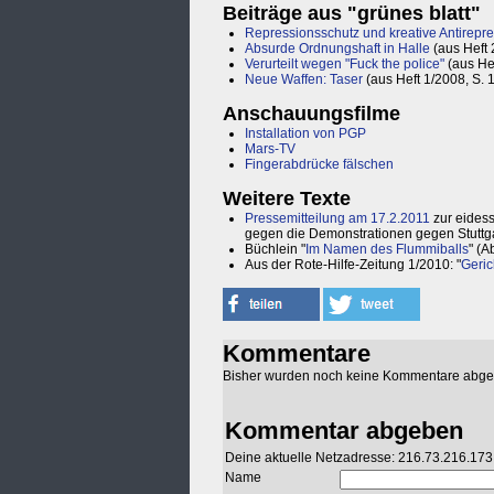
Beiträge aus "grünes blatt"
Repressionsschutz und kreative Antirepr
Absurde Ordnungshaft in Halle
(aus Heft 
Verurteilt wegen "Fuck the police"
(aus He
Neue Waffen: Taser
(aus Heft 1/2008, S. 
Anschauungsfilme
Installation von PGP
Mars-TV
Fingerabdrücke fälschen
Weitere Texte
Pressemitteilung am 17.2.2011
zur eidess
gegen die Demonstrationen gegen Stuttg
Büchlein "
Im Namen des Flummiballs
" (A
Aus der Rote-Hilfe-Zeitung 1/2010: "
Geric
Kommentare
Bisher wurden noch keine Kommentare abg
Kommentar abgeben
Deine aktuelle Netzadresse: 216.73.216.173
Name