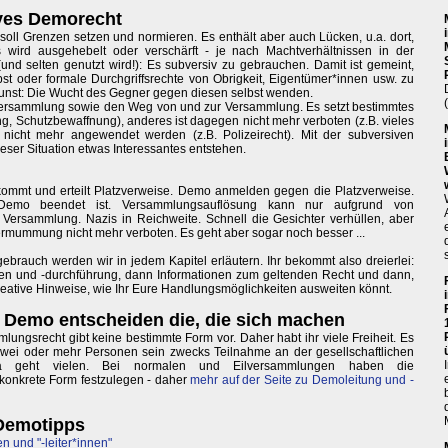
ives Demorecht
soll Grenzen setzen und normieren. Es enthält aber auch Lücken, u.a. dort,
wird ausgehebelt oder verschärft - je nach Machtverhältnissen in der
und selten genutzt wird!): Es subversiv zu gebrauchen. Damit ist gemeint,
t oder formale Durchgriffsrechte von Obrigkeit, Eigentümer*innen usw. zu
unst: Die Wucht des Gegner gegen diesen selbst wenden.
 Versammlung sowie den Weg von und zur Versammlung. Es setzt bestimmtes
g, Schutzbewaffnung), anderes ist dagegen nicht mehr verboten (z.B. vieles
nicht mehr angewendet werden (z.B. Polizeirecht). Mit der subversiven
ieser Situation etwas Interessantes entstehen.
zei kommt und erteilt Platzverweise. Demo anmelden gegen die Platzverweise.
e Demo beendet ist. Versammlungsauflösung kann nur aufgrund von
ersammlung. Nazis in Reichweite. Schnell die Gesichter verhüllen, aber
Vermummung nicht mehr verboten. Es geht aber sogar noch besser ...
brauch werden wir in jedem Kapitel erläutern. Ihr bekommt also dreierlei:
ten und -durchführung, dann Informationen zum geltenden Recht und dann,
kreative Hinweise, wie Ihr Eure Handlungsmöglichkeiten ausweiten könnt.
r Demo entscheiden die, die sich machen
lungsrecht gibt keine bestimmte Form vor. Daher habt ihr viele Freiheit. Es
wei oder mehr Personen sein zwecks Teilnahme an der gesellschaftlichen
Da geht vielen. Bei normalen und Eilversammlungen haben die
konkrete Form festzulegen - daher
mehr auf der Seite zu Demoleitung und -
 Demotipps
 und "-leiter*innen"