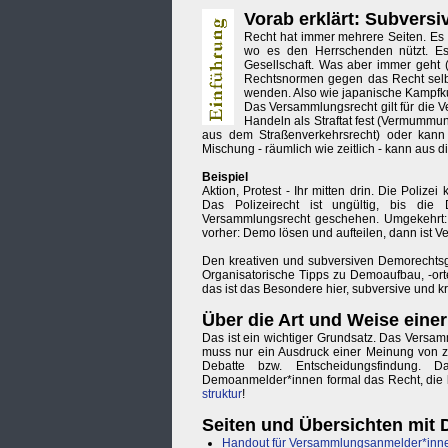
Vorab erklärt: Subvers
Recht hat immer mehrere Seiten. Es 
wo es den Herrschenden nützt. Es 
Gesellschaft. Was aber immer geht (
Rechtsnormen gegen das Recht selbs
wenden. Also wie japanische Kampfk
Das Versammlungsrecht gilt für die
Handeln als Straftat fest (Vermummun
aus dem Straßenverkehrsrecht) oder kann 
Mischung - räumlich wie zeitlich - kann aus d
Beispiel
Aktion, Protest - Ihr mitten drin. Die Poli
Das Polizeirecht ist ungültig, bis di
Versammlungsrecht geschehen. Umgekehrt: V
vorher: Demo lösen und aufteilen, dann ist 
Den kreativen und subversiven Demorechtsge
Organisatorische Tipps zu Demoaufbau, -or
das ist das Besondere hier, subversive und 
Über die Art und Weise eine
Das ist ein wichtiger Grundsatz. Das Versamm
muss nur ein Ausdruck einer Meinung von z
Debatte bzw. Entscheidungsfindung. 
Demoanmelder*innen formal das Recht, die 
struktur
!
Seiten und Übersichten mit
Handout für Versammlungsanmelder*innen