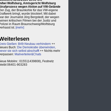
in/bei Wolfsburg, Amtsgericht Wolfsburg
Strafprozess wegen Aktion auf VW-Gelände
Der Zug, der Braunkohle für das VW-eigene
Kraftwerk bringt, wurde blockiert. Mit dabei
war der Journalist Jörg Bergstedt, der wegen
seinen kritischen Filmen bei der Justiz und
Polizei in Raum Braunschweig/Wolfsburg
verhasst ist.
[mehr]
Weiterlesen
Kreis Gießen: B49-Neubau verhindern
++
Neues Buch:
Die Demokratie überwinden,
bevor sie sich selbst abschafft
++ Nichts mehr
verpassen:
Mailverteiler&Chats
Neue Mobilnr.: 015511439808), Festnetz
bleibt 06401-903283