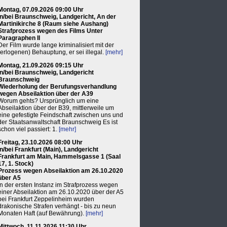
Montag, 07.09.2026 09:00 Uhr
in/bei Braunschweig, Landgericht, An der
Martinikirche 8 (Raum siehe Aushang)
Strafprozess wegen des Films Unter
Paragraphen II
Der Film wurde lange kriminalisiert mit der
(erlogenen) Behauptung, er sei illegal.
[mehr]
Montag, 21.09.2026 09:15 Uhr
in/bei Braunschweig, Landgericht
Braunschweig
Wiederholung der Berufungsverhandlung
wegen Abseilaktion über der A39
Worum gehts? Ursprünglich um eine
Abseilaktion über der B39, mittlerweile um
eine gefestigte Feindschaft zwischen uns und
der Staatsanwaltschaft Braunschweig Es ist
schon viel passiert: 1.
[mehr]
Freitag, 23.10.2026 08:00 Uhr
in/bei Frankfurt (Main), Landgericht
Frankfurt am Main, Hammelsgasse 1 (Saal
17, 1. Stock)
Prozess wegen Abseilaktion am 26.10.2020
über A5
In der ersten Instanz im Strafprozess wegen
einer Abseilaktion am 26.10.2020 über der A5
bei Frankfurt Zeppelinheim wurden
drakonische Strafen verhängt - bis zu neun
Monaten Haft (auf Bewährung).
[mehr]
Mittwoch, 11.11.2026 11:30 Uhr