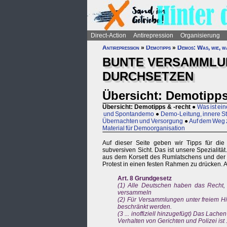
Direct-Action
Antirepression
Organisierung
Antirepression
»
Demotipps
»
Demos: Was, wie, w
BUNTE VERSAMMLUN
DURCHSETZEN
Übersicht: Demotipps
Übersicht: Demotipps & -recht
●
Was ist e
und Spontandemo
●
Demo-Leitung, innere St
Übernachten und Versorgung
●
Auf dem Weg 
Material für Demoorganisation
Auf dieser Seite geben wir Tipps für di
subversiven Sicht. Das ist unsere Spezialit
aus dem Korsett des Rumlatschens und der 
Protest in einen festen Rahmen zu drücken. A
Art. 8 Grundgesetz
(1) Alle Deutschen haben das Recht,
versammeln
(2) Für Versammlungen unter freiem H
beschränkt werden.
(3 ... inoffiziell hinzugefügt) Das Lac
Verhalten von Gerichten und Polizei ist