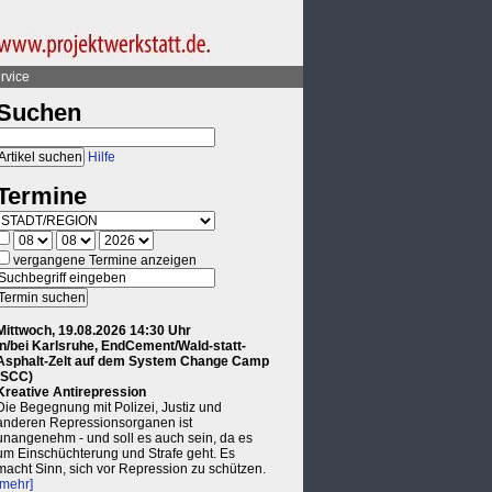
rvice
Suchen
Hilfe
Termine
vergangene Termine anzeigen
Mittwoch, 19.08.2026 14:30 Uhr
in/bei Karlsruhe, EndCement/Wald-statt-
Asphalt-Zelt auf dem System Change Camp
(SCC)
Kreative Antirepression
Die Begegnung mit Polizei, Justiz und
anderen Repressionsorganen ist
unangenehm - und soll es auch sein, da es
um Einschüchterung und Strafe geht. Es
macht Sinn, sich vor Repression zu schützen.
[mehr]