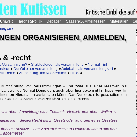
Umwelt
Theorie&Politik
Debatten
Saasen/GI/Mittelhessen
Materialien
Se
ann, wo?
GEN ORGANISIEREN, ANMELDEN,
 & -recht
ine Versammlung?
●
Sitzblockaden als Versammlung
●
Normal-, Eil-
ruktur
●
Der Ort einer Versammlung
●
Autobahn als Versammlungsort
●
zur Demo
●
Anmeldung und Kooperation
●
Links
●
e Durchführung von Versammlungen - und zwar aus einer kreativen bis
ät. Langweilige Normal-Demo geht auch, aber hier bekommt Ihr Tipps, wie Ihr
internen Hierarchien ausbrechen könnt. Das Demorecht ist geschaffen, um
ber wie bei so vielen Gesetzen lässt sich das umdrehen ...
 sich ohne Anmeldung oder Erlaubnis friedlich und ohne Waffen zu
immel kann dieses Recht durch Gesetz oder aufgrund eines Gesetzes
hen über die Absätze 1 und 2 bei tatsächlichen Demonstrationen und dem
 ... angemessen.