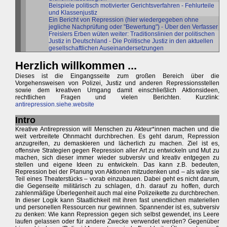
Beispiele politisch motivierter Gerichtsverfahren - Fehlurteile
und Klassenjustiz
Ein Bericht von Repression (hier wiedergegeben ohne
jegliche Nachprüfung oder "Bewertung") - Über den Verfasser
Freislers Erben wüten weiter: Traditionslinien der politischen
Justiz in Deutschland - Die Politische Justiz in den aktuellen
gesellschaftlichen Auseinandersetzungen
Herzlich willkommen ...
Dieses ist die Eingangsseite zum großen Bereich über die
Vorgehensweisen von Polizei, Justiz und anderen Repressionsstellen
sowie dem kreativen Umgang damit einschließlich Aktionsideen,
rechtlichen Fragen und vielen Berichten. Kurzlink:
antirepression.siehe.website
Intro
Kreative Antirepression will Menschen zu Akteur*innen machen und die
weit verbreitete Ohnmacht durchbrechen. Es geht darum, Repression
anzugreifen, zu demaskieren und lächerlich zu machen. Ziel ist es,
offensive Strategien gegen Repression aller Art zu entwickeln und Mut zu
machen, sich dieser immer wieder subversiv und kreativ entgegen zu
stellen und eigene Ideen zu entwickeln. Das kann z.B. bedeuten,
Repression bei der Planung von Aktionen mitzudenken und – als wäre sie
Teil eines Theaterstücks – vorab einzubauen. Dabei geht es nicht darum,
die Gegenseite militärisch zu schlagen, d.h. darauf zu hoffen, durch
zahlenmäßige Überlegenheit auch mal eine Polizeikette zu durchbrechen.
In dieser Logik kann Staatlichkeit mit ihren fast unendlichen materiellen
und personellen Ressourcen nur gewinnen. Spannender ist es, subversiv
zu denken: Wie kann Repression gegen sich selbst gewendet, ins Leere
laufen gelassen oder für andere Zwecke verwendet werden? Gegenüber