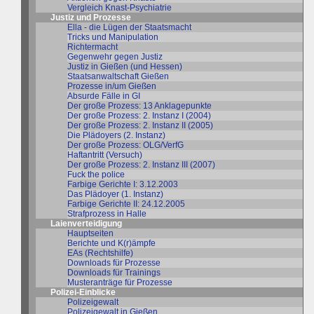
Vergleich Knast-Psychiatrie
Justiz und Prozesse
Ella - die Lügen der Staatsmacht
Tricks und Manipulation
Richtermacht
Gegenwehr gegen Justiz
Justiz in Gießen (und Hessen)
Staatsanwaltschaft Gießen
Prozesse in/um Gießen
Absurde Fälle in GI
Der große Prozess: 13 Anklagepunkte
Der große Prozess: 2. Instanz I (2004)
Der große Prozess: 2. Instanz II (2005)
Die Plädoyers (2. Instanz)
Der große Prozess: OLG/VerfG
Haftantritt (Versuch)
Der große Prozess: 2. Instanz III (2007)
Fuck the police
Farbige Gerichte I: 3.12.2003
Das Plädoyer (1. Instanz)
Farbige Gerichte II: 24.12.2005
Strafprozess in Halle
Laienverteidigung
Hauptseiten
Berichte und K(r)ämpfe
EAs (Rechtshilfe)
Downloads für Prozesse
Downloads für Trainings
Musteranträge für Prozesse
Polizei-Einblicke
Polizeigewalt
Polizeigewalt in Gießen