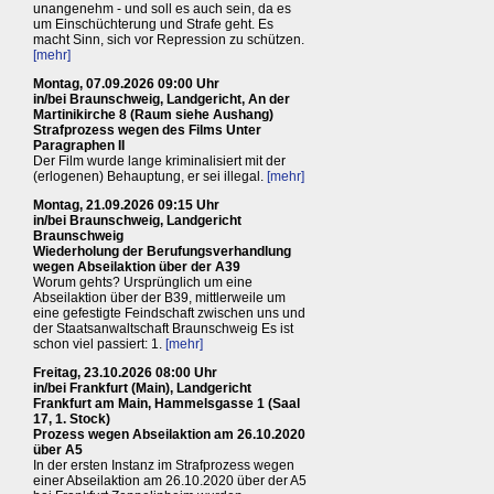
unangenehm - und soll es auch sein, da es
um Einschüchterung und Strafe geht. Es
macht Sinn, sich vor Repression zu schützen.
[mehr]
Montag, 07.09.2026 09:00 Uhr
in/bei Braunschweig, Landgericht, An der
Martinikirche 8 (Raum siehe Aushang)
Strafprozess wegen des Films Unter
Paragraphen II
Der Film wurde lange kriminalisiert mit der
(erlogenen) Behauptung, er sei illegal.
[mehr]
Montag, 21.09.2026 09:15 Uhr
in/bei Braunschweig, Landgericht
Braunschweig
Wiederholung der Berufungsverhandlung
wegen Abseilaktion über der A39
Worum gehts? Ursprünglich um eine
Abseilaktion über der B39, mittlerweile um
eine gefestigte Feindschaft zwischen uns und
der Staatsanwaltschaft Braunschweig Es ist
schon viel passiert: 1.
[mehr]
Freitag, 23.10.2026 08:00 Uhr
in/bei Frankfurt (Main), Landgericht
Frankfurt am Main, Hammelsgasse 1 (Saal
17, 1. Stock)
Prozess wegen Abseilaktion am 26.10.2020
über A5
In der ersten Instanz im Strafprozess wegen
einer Abseilaktion am 26.10.2020 über der A5