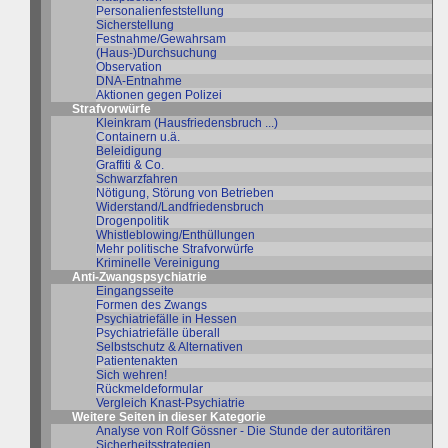
Personalienfeststellung
Sicherstellung
Festnahme/Gewahrsam
(Haus-)Durchsuchung
Observation
DNA-Entnahme
Aktionen gegen Polizei
Strafvorwürfe
Kleinkram (Hausfriedensbruch ...)
Containern u.ä.
Beleidigung
Graffiti & Co.
Schwarzfahren
Nötigung, Störung von Betrieben
Widerstand/Landfriedensbruch
Drogenpolitik
Whistleblowing/Enthüllungen
Mehr politische Strafvorwürfe
Kriminelle Vereinigung
Anti-Zwangspsychiatrie
Eingangsseite
Formen des Zwangs
Psychiatriefälle in Hessen
Psychiatriefälle überall
Selbstschutz & Alternativen
Patientenakten
Sich wehren!
Rückmeldeformular
Vergleich Knast-Psychiatrie
Weitere Seiten in dieser Kategorie
Analyse von Rolf Gössner - Die Stunde der autoritären
Sicherheitsstrategien