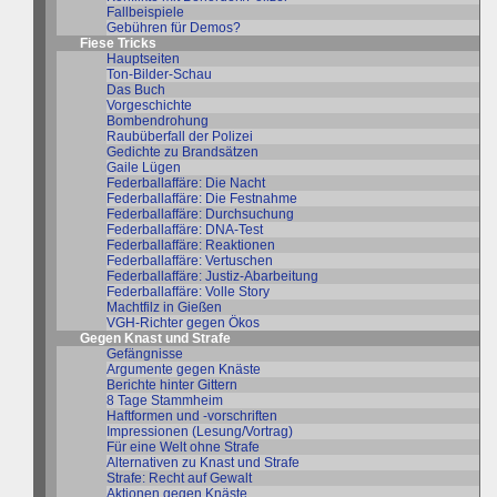
Fallbeispiele
Gebühren für Demos?
Fiese Tricks
Hauptseiten
Ton-Bilder-Schau
Das Buch
Vorgeschichte
Bombendrohung
Raubüberfall der Polizei
Gedichte zu Brandsätzen
Gaile Lügen
Federballaffäre: Die Nacht
Federballaffäre: Die Festnahme
Federballaffäre: Durchsuchung
Federballaffäre: DNA-Test
Federballaffäre: Reaktionen
Federballaffäre: Vertuschen
Federballaffäre: Justiz-Abarbeitung
Federballaffäre: Volle Story
Machtfilz in Gießen
VGH-Richter gegen Ökos
Gegen Knast und Strafe
Gefängnisse
Argumente gegen Knäste
Berichte hinter Gittern
8 Tage Stammheim
Haftformen und -vorschriften
Impressionen (Lesung/Vortrag)
Für eine Welt ohne Strafe
Alternativen zu Knast und Strafe
Strafe: Recht auf Gewalt
Aktionen gegen Knäste