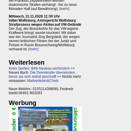
bei Frankfurt Zeppelinheim wurden
drakonische Strafen verhängt - bis zu neun
Monaten Haft (auf Bewährung).
[mehr]
Mittwoch, 11.11.2026 11:30 Uhr
in/bei Wolfsburg, Amtsgericht Wolfsburg
Strafprozess wegen Aktion auf VW-Gelände
Der Zug, der Braunkohle für das VW-eigene
Kraftwerk bringt, wurde blockiert. Mit dabei
war der Journalist Jörg Bergstedt, der wegen
seinen kritischen Filmen bei der Justiz und
Polizei in Raum Braunschweig/Wolfsburg
verhasst ist.
[mehr]
Weiterlesen
Kreis Gießen: B49-Neubau verhindern
++
Neues Buch:
Die Demokratie überwinden,
bevor sie sich selbst abschafft
++ Nichts mehr
verpassen:
Mailverteiler&Chats
Neue Mobilnr.: 015511439808), Festnetz
bleibt 06401-903283
Werbung