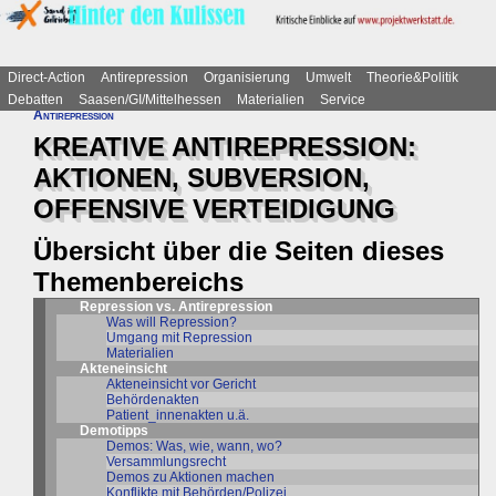
Direct-Action
Antirepression
Organisierung
Umwelt
Theorie&Politik
Debatten
Saasen/GI/Mittelhessen
Materialien
Service
Antirepression
KREATIVE ANTIREPRESSION:
AKTIONEN, SUBVERSION,
OFFENSIVE VERTEIDIGUNG
Übersicht über die Seiten dieses
Themenbereichs
Repression vs. Antirepression
Was will Repression?
Umgang mit Repression
Materialien
Akteneinsicht
Akteneinsicht vor Gericht
Behördenakten
Patient_innenakten u.ä.
Demotipps
Demos: Was, wie, wann, wo?
Versammlungsrecht
Demos zu Aktionen machen
Konflikte mit Behörden/Polizei