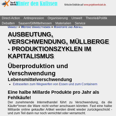
Direct-Action
Antirepression
Organisierung
Umwelt
Theorie&Politik
Debatten
Saasen/GI/Mittelhessen
Materialien
Service
Umwelt
»
Weitere Umweltthemen
»
Rohstoffe und Abfall
AUSBEUTUNG,
VERSCHWENDUNG, MÜLLBERGE
- PRODUKTIONSZYKLEN IM
KAPITALISMUS
Überproduktion und
Verschwendung
Lebensmittelverschwendung
Extraseiten zum Wegwerfen von Essen und zum Containern
Eine halbe Millarde Produkte pro Jahr als
Fehlkäufe!
Der zunehmende Internethandel führt zu Verschwendung, da die
Käufer*innen die Ware nicht vorher anschauen könnten. Fast eine halbe
Milliarde online gekaufter Artikel werden direkt wieder zurückgeschickt -
und zum Teil dann nur noch vernichtet oder verramscht.