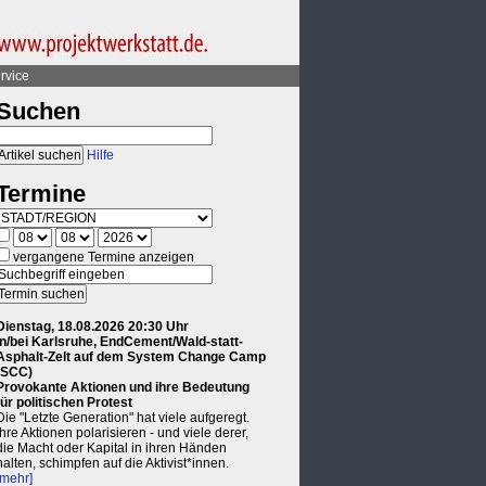
rvice
Suchen
Hilfe
Termine
vergangene Termine anzeigen
Dienstag, 18.08.2026 20:30 Uhr
in/bei Karlsruhe, EndCement/Wald-statt-
Asphalt-Zelt auf dem System Change Camp
(SCC)
Provokante Aktionen und ihre Bedeutung
für politischen Protest
Die "Letzte Generation" hat viele aufgeregt.
Ihre Aktionen polarisieren - und viele derer,
die Macht oder Kapital in ihren Händen
halten, schimpfen auf die Aktivist*innen.
[mehr]