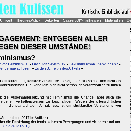
Umwelt
Theorie&Politik
Debatten
Saasen/GI/Mittelhessen
Materialien
Se
NGAGEMENT: ENTGEGEN ALLER
EGEN DIESER UMSTÄNDE!
minismus?
ff von Feminismus!
●
Definition Sexismus?
●
Sexismus schon überwunden?
●
Gendergap auflösen!
●
Zu den Schreibis des Artikels
●
sstrukturen hilft, konkrete Ausdrücke dieser, eben als solche und nicht als
ahrzunehmen. D.h. vor allem, sich nicht persönlich verantwortlich zu fühlen
rgt die Auseinandersetzung mit Feminismus die Chance, aber auch die
eigenen Verhaltensweisen zu beschäftigen. Wegen der offensichtlichen
r in die patriarchalen Verhältnisse, ist ein strukturelles Verständnis von
Weihnachten 2017 im Vatikan)
" über die Entstehung der feministeischen Bewegungen und Aktionen rund um
s, 7.3.2018 (S. 1f)