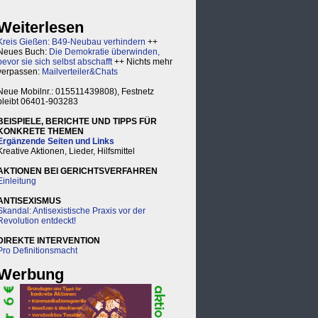
Weiterlesen
Kreis Gießen: B49-Neubau verhindern
++
Neues Buch:
Die Demokratie überwinden,
bevor sie sich selbst abschafft
++ Nichts mehr
verpassen:
Mailverteiler&Chats
Neue Mobilnr.: 015511439808), Festnetz
bleibt 06401-903283
BEISPIELE, BERICHTE UND TIPPS FÜR
KONKRETE THEMEN
Ergänzende Seiten und Links
Kreative Aktionen, Lieder, Hilfsmittel
AKTIONEN BEI GERICHTSVERFAHREN
Einleitung
ANTISEXISMUS
Skandal: Antisexistische Praxis vor der
Revolution entdeckt!
DIREKTE INTERVENTION
Pro Definitionsmacht
Werbung