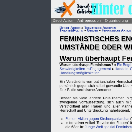
Direct-Action
Antirepression
Organisierung
Direct-Action
»
Thematische Aktionen
Theorie&Politik
»
Gender
»
Feministische Aktion
FEMINISTISCHES E
UMSTÄNDE ODER W
Warum überhaupt Fe
Warum überhaupt Feminismus?
●
Ein Begri
Schwierigkeiten im Engagement
●
Handeln: 
Handlungsmöglichkeiten
Ein Verständnis von patriarchalen Herrschaft
persönlich gegen sich selbst gewandte Übel w
für z.B. die sexistische Anmache.
Besser als viele andere Polit-Themen bi
zwingende Vorraussetzung, sich auch mit 
Verstricktheit aller Frauen und aller Männe
Herrschaft und Unterdrückung naheliegend.
Femen-Aktion gegen Kirchenpatriarchat
(
Informativer Artikel "Revolte der Frauen
die 68er, in:
Junge Welt spezial Feminismu