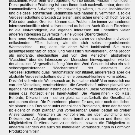
gescheitert. Auch eine Weltregierung könnte dieses Problem nicht lösen.
Diese praktische Erfahrung ist auch theoretisch nachvollziehbar, denn die
kommunikativen Aufwände, die notwendig wären, um die individuellen
und die gesellschaftlichen Bedürfnisse miteinander zu vermitteln, also die
Vergesellschaftung praktisch zu leisten, sind schier unendlich hoch. Selbst
Räte oder andere Gremien können das Problem der immer vorhandenen
Interessenkonflikte nicht stellvertretend aufheben. Auch für den Einzelnen
ist die Notwendigkeit, die eigenen Interessen mit unendlich vielen
anderen Interessen zu vermitteln, eine völlige Überforderung.
Eine neue Vergesellschaftungsform muss daher den gleichen individuell
entlastenden Effekt haben, wie die sich selbst organisierende
Wertmaschine - nur, dass sie ohne Wert funktioniert! Sie muss
gesamtgesellschaftlich stabil und verlässlich funktionieren, ohne jedoch
als ignorante, gleichgültige und von den Menschen abstrahierte
"Maschine" über die Interessen von Menschen hinwegzugehen wie bei
der abstrakten Vergesellschaftung über den Wert. Gesucht ist also ein sich
selbstorganisierender “Mechanismus”, der einerseits die
Vergesellschaftung quasi “automatisch” konstituiert, andererseits aber die
abstrakte Vergesellschaftung durch eine personal-konkrete Form ablöst.
Das hört sich wie ein Widerspruch an, ist es aber nicht! Man muss sich nur
von der Vorstellung verabschieden, die Gesellschaft müsse planvoll von
irgendeiner Art zentraler Instanz gelenkt werden. Diese Vorstellung enthält
immer das Konzept eines Innen-Außen: Die PlanerInnen - ob Räte,
Behörde, DiktatorInnen - stehen gleichsam außerhalb der Gesellschaft
und planen diese. Die PlanerInnen planen für uns, oder noch deutlicher:
sie planen uns. Das steht unter erheblichen Problemen, denn der Mensch
ist eigentlich nicht planbar und vorhersehbar. Daher bedarf es großer
Anstrengungen, Menschen zu kontrollieren, sie über Zurichtung und
Diskurse zur Aufgabe eigener Ideen bereit zu machen und ihnen die
Möglichkeiten für Alternativen zu entziehen - sowohl die Fähigkeiten zu
anderem Handeln wie auch die materiellen Voraussetzungen in Form von
Produktionsmitteln.