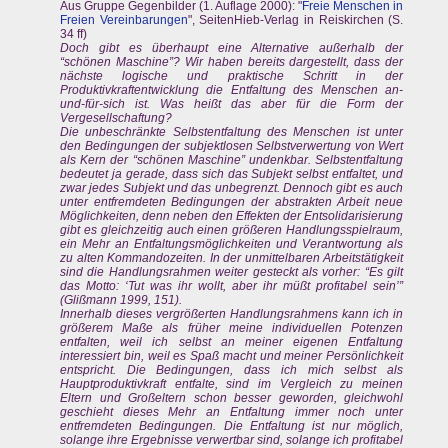
Aus Gruppe Gegenbilder (1. Auflage 2000): "
Freie Menschen in
Freien Vereinbarungen
", SeitenHieb-Verlag in Reiskirchen (S.
34 ff)
Doch gibt es überhaupt eine Alternative außerhalb der
“schönen Maschine”? Wir haben bereits dargestellt, dass der
nächste logische und praktische Schritt in der
Produktivkraftentwicklung die Entfaltung des Menschen an-
und-für-sich ist. Was heißt das aber für die Form der
Vergesellschaftung?
Die unbeschränkte Selbstentfaltung des Menschen ist unter
den Bedingungen der subjektlosen Selbstverwertung von Wert
als Kern der “schönen Maschine” undenkbar. Selbstentfaltung
bedeutet ja gerade, dass sich das Subjekt selbst entfaltet, und
zwar jedes Subjekt und das unbegrenzt. Dennoch gibt es auch
unter entfremdeten Bedingungen der abstrakten Arbeit neue
Möglichkeiten, denn neben den Effekten der Entsolidarisierung
gibt es gleichzeitig auch einen größeren Handlungsspielraum,
ein Mehr an Entfaltungsmöglichkeiten und Verantwortung als
zu alten Kommandozeiten. In der unmittelbaren Arbeitstätigkeit
sind die Handlungsrahmen weiter gesteckt als vorher: “Es gilt
das Motto: ‘Tut was ihr wollt, aber ihr müßt profitabel sein’”
(Glißmann 1999, 151).
Innerhalb dieses vergrößerten Handlungsrahmens kann ich in
größerem Maße als früher meine individuellen Potenzen
entfalten, weil ich selbst an meiner eigenen Entfaltung
interessiert bin, weil es Spaß macht und meiner Persönlichkeit
entspricht. Die Bedingungen, dass ich mich selbst als
Hauptproduktivkraft entfalte, sind im Vergleich zu meinen
Eltern und Großeltern schon besser geworden, gleichwohl
geschieht dieses Mehr an Entfaltung immer noch unter
entfremdeten Bedingungen. Die Entfaltung ist nur möglich,
solange ihre Ergebnisse verwertbar sind, solange ich profitabel