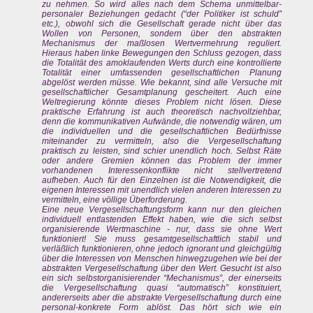
zu nehmen. So wird alles nach dem Schema unmittelbar-
personaler Beziehungen gedacht (“der Politiker ist schuld”
etc.), obwohl sich die Gesellschaft gerade nicht über das
Wollen von Personen, sondern über den abstrakten
Mechanismus der maßlosen Wertvermehrung reguliert.
Hieraus haben linke Bewegungen den Schluss gezogen, dass
die Totalität des amoklaufenden Werts durch eine kontrollierte
Totalität einer umfassenden gesellschaftlichen Planung
abgelöst werden müsse. Wie bekannt, sind alle Versuche mit
gesellschaftlicher Gesamtplanung gescheitert. Auch eine
Weltregierung könnte dieses Problem nicht lösen. Diese
praktische Erfahrung ist auch theoretisch nachvollziehbar,
denn die kommunikativen Aufwände, die notwendig wären, um
die individuellen und die gesellschaftlichen Bedürfnisse
miteinander zu vermitteln, also die Vergesellschaftung
praktisch zu leisten, sind schier unendlich hoch. Selbst Räte
oder andere Gremien können das Problem der immer
vorhandenen Interessenkonflikte nicht stellvertretend
aufheben. Auch für den Einzelnen ist die Notwendigkeit, die
eigenen Interessen mit unendlich vielen anderen Interessen zu
vermitteln, eine völlige Überforderung.
Eine neue Vergesellschaftungsform kann nur den gleichen
individuell entlastenden Effekt haben, wie die sich selbst
organisierende Wertmaschine - nur, dass sie ohne Wert
funktioniert! Sie muss gesamtgesellschaftlich stabil und
verläßlich funktionieren, ohne jedoch ignorant und gleichgültig
über die Interessen von Menschen hinwegzugehen wie bei der
abstrakten Vergesellschaftung über den Wert. Gesucht ist also
ein sich selbstorganisierender “Mechanismus”, der einerseits
die Vergesellschaftung quasi “automatisch” konstituiert,
andererseits aber die abstrakte Vergesellschaftung durch eine
personal-konkrete Form ablöst. Das hört sich wie ein