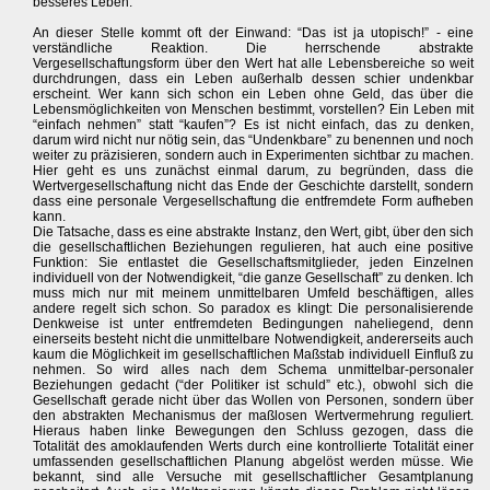
besseres Leben.
An dieser Stelle kommt oft der Einwand: “Das ist ja utopisch!” - eine
verständliche Reaktion. Die herrschende abstrakte
Vergesellschaftungsform über den Wert hat alle Lebensbereiche so weit
durchdrungen, dass ein Leben außerhalb dessen schier undenkbar
erscheint. Wer kann sich schon ein Leben ohne Geld, das über die
Lebensmöglichkeiten von Menschen bestimmt, vorstellen? Ein Leben mit
“einfach nehmen” statt “kaufen”? Es ist nicht einfach, das zu denken,
darum wird nicht nur nötig sein, das “Undenkbare” zu benennen und noch
weiter zu präzisieren, sondern auch in Experimenten sichtbar zu machen.
Hier geht es uns zunächst einmal darum, zu begründen, dass die
Wertvergesellschaftung nicht das Ende der Geschichte darstellt, sondern
dass eine personale Vergesellschaftung die entfremdete Form aufheben
kann.
Die Tatsache, dass es eine abstrakte Instanz, den Wert, gibt, über den sich
die gesellschaftlichen Beziehungen regulieren, hat auch eine positive
Funktion: Sie entlastet die Gesellschaftsmitglieder, jeden Einzelnen
individuell von der Notwendigkeit, “die ganze Gesellschaft” zu denken. Ich
muss mich nur mit meinem unmittelbaren Umfeld beschäftigen, alles
andere regelt sich schon. So paradox es klingt: Die personalisierende
Denkweise ist unter entfremdeten Bedingungen naheliegend, denn
einerseits besteht nicht die unmittelbare Notwendigkeit, andererseits auch
kaum die Möglichkeit im gesellschaftlichen Maßstab individuell Einfluß zu
nehmen. So wird alles nach dem Schema unmittelbar-personaler
Beziehungen gedacht (“der Politiker ist schuld” etc.), obwohl sich die
Gesellschaft gerade nicht über das Wollen von Personen, sondern über
den abstrakten Mechanismus der maßlosen Wertvermehrung reguliert.
Hieraus haben linke Bewegungen den Schluss gezogen, dass die
Totalität des amoklaufenden Werts durch eine kontrollierte Totalität einer
umfassenden gesellschaftlichen Planung abgelöst werden müsse. Wie
bekannt, sind alle Versuche mit gesellschaftlicher Gesamtplanung