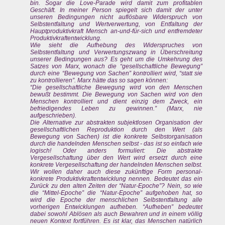
bin. Sogar die Love-Parade wird damit zum profitablen
Geschäft. In meiner Person spiegelt sich damit der unter
unseren Bedingungen nicht auflösbare Widerspruch von
Selbstentfaltung und Wertverwertung, von Entfaltung der
Hauptproduktivkraft Mensch an-und-für-sich und entfremdeter
Produktivkraftentwicklung.
Wie sieht die Aufhebung des Widerspruches von
Selbstentfaltung und Verwertungszwang in Überschreitung
unserer Bedingungen aus? Es geht um die Umkehrung des
Satzes von Marx, wonach die “gesellschaftliche Bewegung”
durch eine “Bewegung von Sachen” kontrolliert wird, “statt sie
zu kontrollieren”. Marx hätte das so sagen können:
“Die gesellschaftliche Bewegung wird von den Menschen
bewußt bestimmt. Die Bewegung von Sachen wird von den
Menschen kontrolliert und dient einzig dem Zweck, ein
befriedigendes Leben zu gewinnen.” (Marx, nie
aufgeschrieben).
Die Alternative zur abstrakten subjektlosen Organisation der
gesellschaftlichen Reproduktion durch den Wert (als
Bewegung von Sachen) ist die konkrete Selbstorganisation
durch die handelnden Menschen selbst - das ist so einfach wie
logisch! Oder anders formuliert: Die abstrakte
Vergesellschaftung über den Wert wird ersetzt durch eine
konkrete Vergesellschaftung der handelnden Menschen selbst.
Wir wollen daher auch diese zukünftige Form personal-
konkrete Produktivkraftentwicklung nennen. Bedeutet das ein
Zurück zu den alten Zeiten der “Natur-Epoche”? Nein, so wie
die “Mittel-Epoche” die “Natur-Epoche” aufgehoben hat, so
wird die Epoche der menschlichen Selbstentfaltung alle
vorherigen Entwicklungen aufheben. “Aufheben” bedeutet
dabei sowohl Ablösen als auch Bewahren und in einem völlig
neuen Kontext fortführen. Es ist klar, das Menschen natürlich