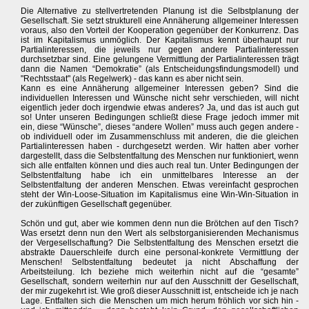
Die Alternative zu stellvertretenden Planung ist die Selbstplanung der
Gesellschaft. Sie setzt strukturell eine Annäherung allgemeiner Interessen
voraus, also den Vorteil der Kooperation gegenüber der Konkurrenz. Das
ist im Kapitalismus unmöglich. Der Kapitalismus kennt überhaupt nur
Partialinteressen, die jeweils nur gegen andere Partialinteressen
durchsetzbar sind. Eine gelungene Vermittlung der Partialinteressen trägt
dann die Namen “Demokratie” (als Entscheidungsfindungsmodell) und
"Rechtsstaat" (als Regelwerk) - das kann es aber nicht sein.
Kann es eine Annäherung allgemeiner Interessen geben? Sind die
individuellen Interessen und Wünsche nicht sehr verschieden, will nicht
eigentlich jeder doch irgendwie etwas anderes? Ja, und das ist auch gut
so! Unter unseren Bedingungen schließt diese Frage jedoch immer mit
ein, diese “Wünsche”, dieses “andere Wollen” muss auch gegen andere -
ob individuell oder im Zusammenschluss mit anderen, die die gleichen
Partialinteressen haben - durchgesetzt werden. Wir hatten aber vorher
dargestellt, dass die Selbstentfaltung des Menschen nur funktioniert, wenn
sich alle entfalten können und dies auch real tun. Unter Bedingungen der
Selbstentfaltung habe ich ein unmittelbares Interesse an der
Selbstentfaltung der anderen Menschen. Etwas vereinfacht gesprochen
steht der Win-Loose-Situation im Kapitalismus eine Win-Win-Situation in
der zukünftigen Gesellschaft gegenüber.
Schön und gut, aber wie kommen denn nun die Brötchen auf den Tisch?
Was ersetzt denn nun den Wert als selbstorganisierenden Mechanismus
der Vergesellschaftung? Die Selbstentfaltung des Menschen ersetzt die
abstrakte Dauerschleife durch eine personal-konkrete Vermittlung der
Menschen! Selbstentfaltung bedeutet ja nicht Abschaffung der
Arbeitsteilung. Ich beziehe mich weiterhin nicht auf die “gesamte”
Gesellschaft, sondern weiterhin nur auf den Ausschnitt der Gesellschaft,
der mir zugekehrt ist. Wie groß dieser Ausschnitt ist, entscheide ich je nach
Lage. Entfalten sich die Menschen um mich herum fröhlich vor sich hin -