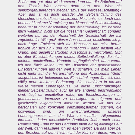
Schön und gut, aber wie kommen denn nun die Brötchen auf
den Tisch? Was ersetzt denn nun den Wert als
selbstorganisierenden Mechanismus der Vergesellschaftung?
Aber das ist es doch gerade: Die Selbstentfaltung des
Menschen ersetzt diesen abstrakten Mechanismus durch eine
personal-konkrete Vermittlung der Menschen! Selbstentfaltung
bedeutet ja nicht Abschaffung der Arbeitsteilung. Ich beziehe
mich weiterhin nicht auf die “gesamte” Gesellschaft, sondern
weiterhin nur auf den Ausschnitt der Gesellschaft, der mir
zugekehrt ist. Wie groß dieser Ausschnitt ist, entscheide ich je
nach Lage. Entfalten sich die Menschen um mich herum
fröhlich vor sich hin - und ich mittendrin -, dann besteht kein
Grund, den gesellschaftlichen Ausschnitt zu vergrößern. Gibt
es aber Einschränkungen meiner Selbstentfaltung, die nicht
meinem unmittelbaren Handeln zugänglich sind, dann werde
ich den Blick weiten, um die Ursachen der gemeinsamen
Einschränkungen aus der Welt zu schaffen. Da mein Leben
nicht mehr auf die Heranschaffung des Abstraktums “Geld”
ausgerichtet ist, bekommen die Einschränkungen für mich eine
völlig neue konkrete Bedeutung: Sie schmälern in direkter
Weise meinen Lebensgenuss. Da diese Einschränkungen
meiner Selbstentfaltung auch für alle anderen beschränkend
sind, liegt es unmittelbar nahe, die Einschränkungen im
gemeinsamen Interesse zu beseitigen. Im eigenen und
gleichzeitig allgemeinen Interesse werden wir uns die
personalen und konkreten Vermittlungsformen suchen, die
notwendig sind, um Einschränkungen unseres
Lebensgenusses aus der Welt zu schaffen. Allgemeiner
formuliert: Jedes menschliche Bedürfnis findet auch seine
Realisierung - und ist das Bedürfnis mein einzig alleiniges auf
der Welt, dann realisiere ich es eben selbst. Da das aber bei
den Brötchen auf dem Tisch nicht der Fall sein dürfte, wird es