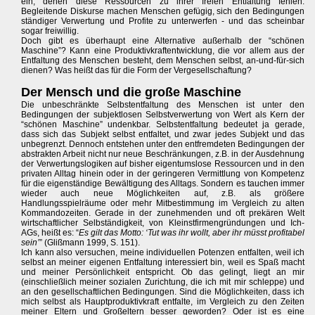
ein, denen diese Ressourcen zu ihrer freien Entfaltung fehlen.
Begleitende Diskurse machen Menschen gefügig, sich den Bedingungen
ständiger Verwertung und Profite zu unterwerfen - und das scheinbar
sogar freiwillig.
Doch gibt es überhaupt eine Alternative außerhalb der “schönen
Maschine”? Kann eine Produktivkraftentwicklung, die vor allem aus der
Entfaltung des Menschen besteht, dem Menschen selbst, an-und-für-sich
dienen? Was heißt das für die Form der Vergesellschaftung?
Der Mensch und die große Maschine
Die unbeschränkte Selbstentfaltung des Menschen ist unter den
Bedingungen der subjektlosen Selbstverwertung von Wert als Kern der
“schönen Maschine” undenkbar. Selbstentfaltung bedeutet ja gerade,
dass sich das Subjekt selbst entfaltet, und zwar jedes Subjekt und das
unbegrenzt. Dennoch entstehen unter den entfremdeten Bedingungen der
abstrakten Arbeit nicht nur neue Beschränkungen, z.B. in der Ausdehnung
der Verwertungslogiken auf bisher eigentumslose Ressourcen und in den
privaten Alltag hinein oder in der geringeren Vermittlung von Kompetenz
für die eigenständige Bewältigung des Alltags. Sondern es tauchen immer
wieder auch neue Möglichkeiten auf, z.B. als größere
Handlungsspielräume oder mehr Mitbestimmung im Vergleich zu alten
Kommandozeiten. Gerade in der zunehmenden und oft prekären Welt
wirtschaftlicher Selbständigkeit, von Kleinstfirmengründungen und Ich-
AGs, heißt es: “
Es gilt das Motto: ‘Tut was ihr wollt, aber ihr müsst profitabel
sein’
” (Glißmann 1999, S. 151).
Ich kann also versuchen, meine individuellen Potenzen entfalten, weil ich
selbst an meiner eigenen Entfaltung interessiert bin, weil es Spaß macht
und meiner Persönlichkeit entspricht. Ob das gelingt, liegt an mir
(einschließlich meiner sozialen Zurichtung, die ich mit mir schleppe) und
an den gesellschaftlichen Bedingungen. Sind die Möglichkeiten, dass ich
mich selbst als Hauptproduktivkraft entfalte, im Vergleich zu den Zeiten
meiner Eltern und Großeltern besser geworden? Oder ist es eine