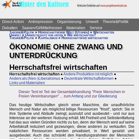
Direct-Action
Antirepression
Organisierung
Umwelt
Theorie&Politik
Debatten
Saasen/GI/Mittelhessen
Materialien
Service
Theorie&Politik
»
Herrschaftsfreie Welt (Utopien)
»
Wirtschaften
Umwelt
»
Umweltschutz von unten
»
Wie wirtschaften?
Theorie&Politik
»
Kapitalismus
»
Herrschaftsfrei wirtschaften
ÖKONOMIE OHNE ZWANG UND
UNTERDRÜCKUNG
Herrschaftsfrei wirtschaften
Herrschaftsfrei wirtschaften
●
Andere Produktion ist möglich
●
Anders als (Neo-)Liberalismus
●
Dezentrale Wirtschaftsformen
●
Links und Materialien
Dieser Text ist Teil der Gesamtabhandlung "Freie Menschen in
Freien Vereinbarungen" ... zum
Anfang
und zur
Gliederung
Das heutige Wirtschaften gleich einer Maschine, die unaufhörliche
Mensch und Natur als möglichst billige Ressourcen "frisst", sprich: Sie in
ihre Systeme und Abläufe zwingt, ausnutzt und ausbeutet - und nur aus
Interesse an der weiteren Nutzung erhält. Mit Freiheit und Selbstentfaltung
hat das aus vielen Gründen nichts zu tun, denn der Mensch wird auf seine
Arbeitskraft reduziert und gezwungen, diese anderen zu verkaufen. Die
natürlichen Ressourcen werden privatisiert, in Wert gesetzt und
ausgebeutet. Auch das schränkt den Handlungsrahmen der Menschen