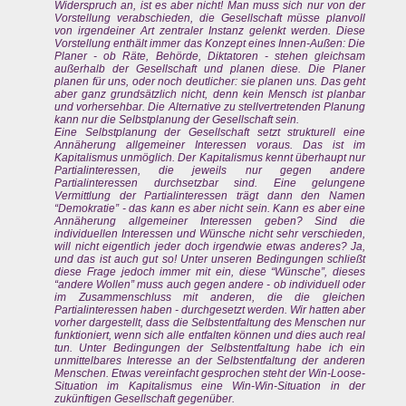
Widerspruch an, ist es aber nicht! Man muss sich nur von der
Vorstellung verabschieden, die Gesellschaft müsse planvoll
von irgendeiner Art zentraler Instanz gelenkt werden. Diese
Vorstellung enthält immer das Konzept eines Innen-Außen: Die
Planer - ob Räte, Behörde, Diktatoren - stehen gleichsam
außerhalb der Gesellschaft und planen diese. Die Planer
planen für uns, oder noch deutlicher: sie planen uns. Das geht
aber ganz grundsätzlich nicht, denn kein Mensch ist planbar
und vorhersehbar. Die Alternative zu stellvertretenden Planung
kann nur die Selbstplanung der Gesellschaft sein.
Eine Selbstplanung der Gesellschaft setzt strukturell eine
Annäherung allgemeiner Interessen voraus. Das ist im
Kapitalismus unmöglich. Der Kapitalismus kennt überhaupt nur
Partialinteressen, die jeweils nur gegen andere
Partialinteressen durchsetzbar sind. Eine gelungene
Vermittlung der Partialinteressen trägt dann den Namen
“Demokratie” - das kann es aber nicht sein. Kann es aber eine
Annäherung allgemeiner Interessen geben? Sind die
individuellen Interessen und Wünsche nicht sehr verschieden,
will nicht eigentlich jeder doch irgendwie etwas anderes? Ja,
und das ist auch gut so! Unter unseren Bedingungen schließt
diese Frage jedoch immer mit ein, diese “Wünsche”, dieses
“andere Wollen” muss auch gegen andere - ob individuell oder
im Zusammenschluss mit anderen, die die gleichen
Partialinteressen haben - durchgesetzt werden. Wir hatten aber
vorher dargestellt, dass die Selbstentfaltung des Menschen nur
funktioniert, wenn sich alle entfalten können und dies auch real
tun. Unter Bedingungen der Selbstentfaltung habe ich ein
unmittelbares Interesse an der Selbstentfaltung der anderen
Menschen. Etwas vereinfacht gesprochen steht der Win-Loose-
Situation im Kapitalismus eine Win-Win-Situation in der
zukünftigen Gesellschaft gegenüber.