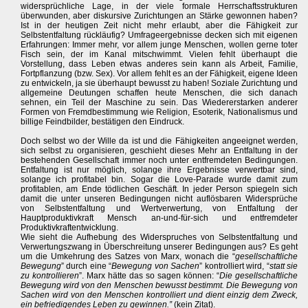
widersprüchliche Lage, in der viele formale Herrschaftsstrukturen
überwunden, aber diskursive Zurichtungen an Stärke gewonnen haben?
Ist in der heutigen Zeit nicht mehr erlaubt, aber die Fähigkeit zur
Selbstentfaltung rückläufig? Umfrageergebnisse decken sich mit eigenen
Erfahrungen: Immer mehr, vor allem junge Menschen, wollen gerne toter
Fisch sein, der im Kanal mitschwimmt. Vielen fehlt überhaupt die
Vorstellung, dass Leben etwas anderes sein kann als Arbeit, Familie,
Fortpflanzung (bzw. Sex). Vor allem fehlt es an der Fähigkeit, eigene Ideen
zu entwickeln, ja sie überhaupt bewusst zu haben! Soziale Zurichtung und
allgemeine Deutungen schaffen heute Menschen, die sich danach
sehnen, ein Teil der Maschine zu sein. Das Wiedererstarken anderer
Formen von Fremdbestimmung wie Religion, Esoterik, Nationalismus und
billige Feindbilder, bestätigen den Eindruck.
Doch selbst wo der Wille da ist und die Fähigkeiten angeeignet werden,
sich selbst zu organisieren, geschieht dieses Mehr an Entfaltung in der
bestehenden Gesellschaft immer noch unter entfremdeten Bedingungen.
Entfaltung ist nur möglich, solange ihre Ergebnisse verwertbar sind,
solange ich profitabel bin. Sogar die Love-Parade wurde damit zum
profitablen, am Ende tödlichen Geschäft. In jeder Person spiegeln sich
damit die unter unseren Bedingungen nicht auflösbaren Widersprüche
von Selbstentfaltung und Wertverwertung, von Entfaltung der
Hauptproduktivkraft Mensch an-und-für-sich und entfremdeter
Produktivkraftentwicklung.
Wie sieht die Aufhebung des Widerspruches von Selbstentfaltung und
Verwertungszwang in Überschreitung unserer Bedingungen aus? Es geht
um die Umkehrung des Satzes von Marx, wonach die “
gesellschaftliche
Bewegung
” durch eine “
Bewegung von Sachen
” kontrolliert wird, “
statt sie
zu kontrollieren
”. Marx hätte das so sagen können: “
Die gesellschaftliche
Bewegung wird von den Menschen bewusst bestimmt. Die Bewegung von
Sachen wird von den Menschen kontrolliert und dient einzig dem Zweck,
ein befriedigendes Leben zu gewinnen.”
(kein Zitat).