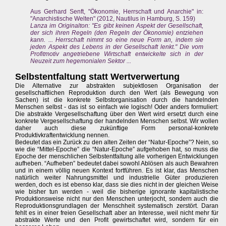
Aus Gerhard Senft, "Ökonomie, Herrschaft und Anarchie" in:
"Anarchistische Welten" (2012, Nautilus in Hamburg, S. 159)
Lanza im Originalton: "Es gibt keinen Aspekt der Gesellschaft,
der sich ihren Regeln (den Regeln der Ökonomie) entziehen
kann. ... Herrschaft nimmt so eine neue Form an, indem sie
jeden Aspekt des Lebens in der Gesellschaft lenkt." Die vom
Profitmotiv angetriebene Wirtschaft entwickelte sich in der
Neuzeit zum hegemonialen Sektor ...
Selbstentfaltung statt Wertverwertung
Die Alternative zur abstrakten subjektlosen Organisation der
gesellschaftlichen Reproduktion durch den Wert (als Bewegung von
Sachen) ist die konkrete Selbstorganisation durch die handelnden
Menschen selbst - das ist so einfach wie logisch! Oder anders formuliert:
Die abstrakte Vergesellschaftung über den Wert wird ersetzt durch eine
konkrete Vergesellschaftung der handelnden Menschen selbst. Wir wollen
daher auch diese zukünftige Form personal-konkrete
Produktivkraftentwicklung nennen.
Bedeutet das ein Zurück zu den alten Zeiten der “Natur-Epoche”? Nein, so
wie die “Mittel-Epoche” die “Natur-Epoche” aufgehoben hat, so muss die
Epoche der menschlichen Selbstentfaltung alle vorherigen Entwicklungen
aufheben. “Aufheben” bedeutet dabei sowohl Ablösen als auch Bewahren
und in einem völlig neuen Kontext fortführen. Es ist klar, das Menschen
natürlich weiter Nahrungsmittel und industrielle Güter produzieren
werden, doch es ist ebenso klar, dass sie dies nicht in der gleichen Weise
wie bisher tun werden - weil die bisherige ignorante kapitalistische
Produktionsweise nicht nur den Menschen unterjocht, sondern auch die
Reproduktionsgrundlagen der Menschheit systematisch zerstört. Daran
fehlt es in einer freien Gesellschaft aber an Interesse, weil nicht mehr für
abstrakte Werte und den Profit gewirtschaftet wird, sondern für ein