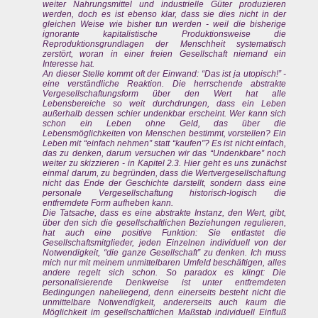
weiter Nahrungsmittel und industrielle Güter produzieren
werden, doch es ist ebenso klar, dass sie dies nicht in der
gleichen Weise wie bisher tun werden - weil die bisherige
ignorante kapitalistische Produktionsweise die
Reproduktionsgrundlagen der Menschheit systematisch
zerstört, woran in einer freien Gesellschaft niemand ein
Interesse hat.
An dieser Stelle kommt oft der Einwand: “Das ist ja utopisch!” -
eine verständliche Reaktion. Die herrschende abstrakte
Vergesellschaftungsform über den Wert hat alle
Lebensbereiche so weit durchdrungen, dass ein Leben
außerhalb dessen schier undenkbar erscheint. Wer kann sich
schon ein Leben ohne Geld, das über die
Lebensmöglichkeiten von Menschen bestimmt, vorstellen? Ein
Leben mit “einfach nehmen” statt “kaufen”? Es ist nicht einfach,
das zu denken, darum versuchen wir das “Undenkbare” noch
weiter zu skizzieren - in Kapitel 2.3. Hier geht es uns zunächst
einmal darum, zu begründen, dass die Wertvergesellschaftung
nicht das Ende der Geschichte darstellt, sondern dass eine
personale Vergesellschaftung historisch-logisch die
entfremdete Form aufheben kann.
Die Tatsache, dass es eine abstrakte Instanz, den Wert, gibt,
über den sich die gesellschaftlichen Beziehungen regulieren,
hat auch eine positive Funktion: Sie entlastet die
Gesellschaftsmitglieder, jeden Einzelnen individuell von der
Notwendigkeit, “die ganze Gesellschaft” zu denken. Ich muss
mich nur mit meinem unmittelbaren Umfeld beschäftigen, alles
andere regelt sich schon. So paradox es klingt: Die
personalisierende Denkweise ist unter entfremdeten
Bedingungen naheliegend, denn einerseits besteht nicht die
unmittelbare Notwendigkeit, andererseits auch kaum die
Möglichkeit im gesellschaftlichen Maßstab individuell Einfluß