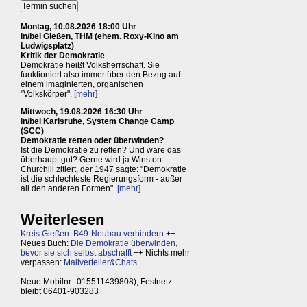
Montag, 10.08.2026 18:00 Uhr
in/bei Gießen, THM (ehem. Roxy-Kino am
Ludwigsplatz)
Kritik der Demokratie
Demokratie heißt Volksherrschaft. Sie
funktioniert also immer über den Bezug auf
einem imaginierten, organischen
"Volkskörper".
[mehr]
Mittwoch, 19.08.2026 16:30 Uhr
in/bei Karlsruhe, System Change Camp
(SCC)
Demokratie retten oder überwinden?
Ist die Demokratie zu retten? Und wäre das
überhaupt gut? Gerne wird ja Winston
Churchill zitiert, der 1947 sagte: "Demokratie
ist die schlechteste Regierungsform - außer
all den anderen Formen".
[mehr]
Weiterlesen
Kreis Gießen: B49-Neubau verhindern
++
Neues Buch:
Die Demokratie überwinden,
bevor sie sich selbst abschafft
++ Nichts mehr
verpassen:
Mailverteiler&Chats
Neue Mobilnr.: 015511439808), Festnetz
bleibt 06401-903283