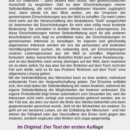
und ich mittendrin -, dann besteht kein Grund, den gesellschaftlichen
Ausschnitt zu vergrößern. Gibt es aber Einschränkungen meiner
Selbstentfaltung, die nicht meinem unmittelbaren Handeln zugänglich
sind, dann werde ich den Blick weiten, um die Ursachen der
gemeinsamen Einschränkungen aus der Welt zu schaffen. Da mein Leben
nicht mehr auf die Heranschaffung des Abstraktums “Geld” ausgerichtet
ist, bekommen die Einschränkungen für mich eine völlig neue konkrete
Bedeutung: Sie schmälern in direkter Weise meinen Lebensgenuss. Da
diese Einschränkungen meiner Selbstentfaltung auch für alle anderen
beschränkend sind, liegt es unmittelbar nahe, die Einschränkungen im
gemeinsamen Interesse zu beseitigen. Im eigenen und gleichzeitig
allgemeinen Interesse werden wir uns die personalen und konkreten
Vermittlungsformen suchen, die notwendig sind, um Einschränkungen
unseres Lebensgenusses aus der Welt zu schaffen. Allgemeiner
formuliert: Jedes menschliche Bedürfnis findet auch seine Realisierung -
und ist das Bedürfnis mein einzig alleiniges auf der Welt, dann realisiere
ich es eben selbst. Da das aber bei den Brötchen auf dem Tisch nicht der
Fall sein dürfte, wird es für das Problem “Brötchen auf dem Tisch” eine
allgemeine Lösung geben.
Mit der Selbstentfaltung des Menschen kann es eine andere, individuell
entlastende Form der Vergesellschaftung geben. Der Einzelne entfaltet
sich, ihm nützt dabei die Selbstentfaltung der vielen Anderen, während die
eigene Selbstentfaltung die Möglichkeiten der Anderen verbessert. Die
eigene Produktivität trägt immer automatisch zum Gesamten bei, weil die
Interessen nicht mehr zerlegt und voneinander getrennt werden, wie es
der Fall war, als alles nur durch die Brille des Wertes betrachtet und dann
gegeneinander gerechnet wurde. Jetzt ist der Blickwinkel ein anderer: Es
geht um ein besseres Leben, um die Entfaltung der Menschen - und hier
stehen die Fähigkeit oder das Geschaffene des Einen nicht gegen den
Anderen, sondern ergänzen oder fördern sich sogar gegenseitig.
Im Original: Der Text der ersten Auflage