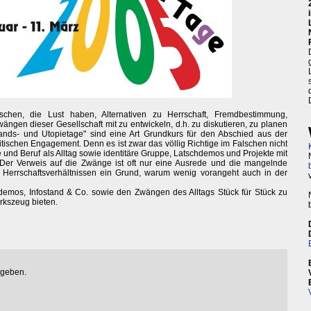
chen, die Lust haben, Alternativen zu Herrschaft, Fremdbestimmung,
ngen dieser Gesellschaft mit zu entwickeln, d.h. zu diskutieren, zu planen
nds- und Utopietage" sind eine Art Grundkurs für den Abschied aus der
litischen Engagement. Denn es ist zwar das völlig Richtige im Falschen nicht
e und Beruf als Alltag sowie identitäre Gruppe, Latschdemos und Projekte mit
Der Verweis auf die Zwänge ist oft nur eine Ausrede und die mangelnde
Herrschaftsverhältnissen ein Grund, warum wenig vorangeht auch in der
mos, Infostand & Co. sowie den Zwängen des Alltags Stück für Stück zu
erkszeug bieten.
egeben.