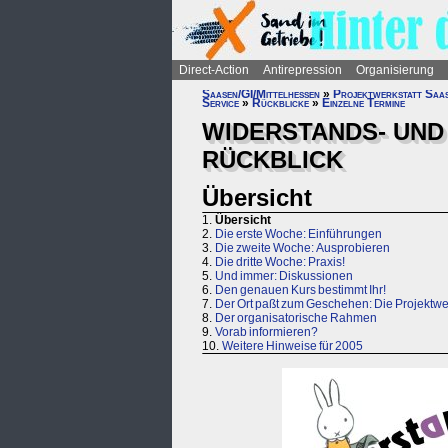
Direct-Action
Antirepression
Organisierung
Saasen/GI/Mittelhessen
»
Projektwerkstatt Saa
Service
»
Rückblicke
»
Einzelne Termine
WIDERSTANDS- UND 
RÜCKBLICK
Übersicht
1.
Übersicht
2.
Die erste Woche: Einführungen
3.
Die zweite Woche: Ausprobieren
4.
Die dritte Woche: Praxis!
5.
Und immer: Diskussionen
6.
Den genauen Kurs bestimmt Ihr!
7.
Der Ort paßt zum Geschehen: Die Projektwer
8.
Der organisatorische Rahmen
9.
Vorab informieren?
10.
Weitere Hinweise für 2005