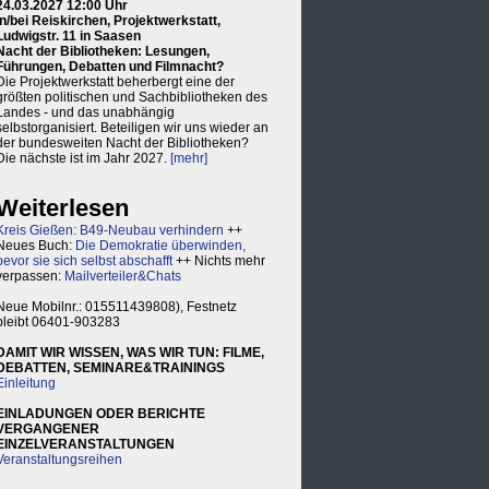
24.03.2027 12:00 Uhr
in/bei Reiskirchen, Projektwerkstatt,
Ludwigstr. 11 in Saasen
Nacht der Bibliotheken: Lesungen,
Führungen, Debatten und Filmnacht?
Die Projektwerkstatt beherbergt eine der
größten politischen und Sachbibliotheken des
Landes - und das unabhängig
selbstorganisiert. Beteiligen wir uns wieder an
der bundesweiten Nacht der Bibliotheken?
Die nächste ist im Jahr 2027.
[mehr]
Weiterlesen
Kreis Gießen: B49-Neubau verhindern
++
Neues Buch:
Die Demokratie überwinden,
bevor sie sich selbst abschafft
++ Nichts mehr
verpassen:
Mailverteiler&Chats
Neue Mobilnr.: 015511439808), Festnetz
bleibt 06401-903283
DAMIT WIR WISSEN, WAS WIR TUN: FILME,
DEBATTEN, SEMINARE&TRAININGS
Einleitung
EINLADUNGEN ODER BERICHTE
VERGANGENER
EINZELVERANSTALTUNGEN
Veranstaltungsreihen