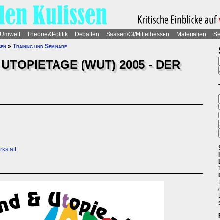
Umwelt
Theorie&Politik
Debatten
Saasen/GI/Mittelhessen
Materialien
Se
sen
»
Training und Seminare
UTOPIETAGE (WUT) 2005 - DER
kstatt