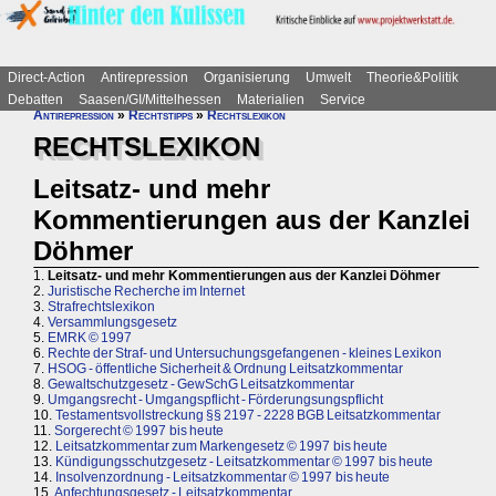
Direct-Action
Antirepression
Organisierung
Umwelt
Theorie&Politik
Debatten
Saasen/GI/Mittelhessen
Materialien
Service
Antirepression
»
Rechtstipps
»
Rechtslexikon
RECHTSLEXIKON
Leitsatz- und mehr
Kommentierungen aus der Kanzlei
Döhmer
1.
Leitsatz- und mehr Kommentierungen aus der Kanzlei Döhmer
2.
Juristische Recherche im Internet
3.
Strafrechtslexikon
4.
Versammlungsgesetz
5.
EMRK © 1997
6.
Rechte der Straf- und Untersuchungsgefangenen - kleines Lexikon
7.
HSOG - öffentliche Sicherheit & Ordnung Leitsatzkommentar
8.
Gewaltschutzgesetz - GewSchG Leitsatzkommentar
9.
Umgangsrecht - Umgangspflicht - Förderungsungspflicht
10.
Testamentsvollstreckung §§ 2197 - 2228 BGB Leitsatzkommentar
11.
Sorgerecht © 1997 bis heute
12.
Leitsatzkommentar zum Markengesetz © 1997 bis heute
13.
Kündigungsschutzgesetz - Leitsatzkommentar © 1997 bis heute
14.
Insolvenzordnung - Leitsatzkommentar © 1997 bis heute
15.
Anfechtungsgesetz - Leitsatzkommentar