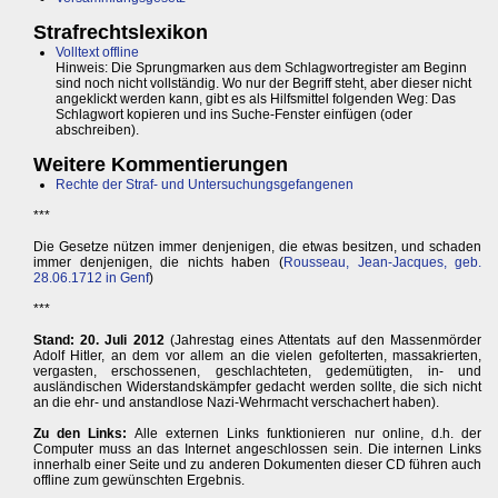
Strafrechtslexikon
Volltext offline
Hinweis: Die Sprungmarken aus dem Schlagwortregister am Beginn
sind noch nicht vollständig. Wo nur der Begriff steht, aber dieser nicht
angeklickt werden kann, gibt es als Hilfsmittel folgenden Weg: Das
Schlagwort kopieren und ins Suche-Fenster einfügen (oder
abschreiben).
Weitere Kommentierungen
Rechte der Straf- und Untersuchungsgefangenen
***
Die Gesetze nützen immer denjenigen, die etwas besitzen, und schaden
immer denjenigen, die nichts haben (
Rousseau, Jean-Jacques, geb.
28.06.1712 in Genf
)
***
Stand: 20. Juli 2012
(Jahrestag eines Attentats auf den Massenmörder
Adolf Hitler, an dem vor allem an die vielen gefolterten, massakrierten,
vergasten, erschossenen, geschlachteten, gedemütigten, in- und
ausländischen Widerstandskämpfer gedacht werden sollte, die sich nicht
an die ehr- und anstandlose Nazi-Wehrmacht verschachert haben).
Zu den Links:
Alle externen Links funktionieren nur online, d.h. der
Computer muss an das Internet angeschlossen sein. Die internen Links
innerhalb einer Seite und zu anderen Dokumenten dieser CD führen auch
offline zum gewünschten Ergebnis.