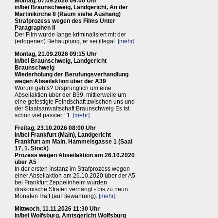
Montag, 07.09.2026 09:00 Uhr
in/bei Braunschweig, Landgericht, An der
Martinikirche 8 (Raum siehe Aushang)
Strafprozess wegen des Films Unter
Paragraphen II
Der Film wurde lange kriminalisiert mit der
(erlogenen) Behauptung, er sei illegal.
[mehr]
Montag, 21.09.2026 09:15 Uhr
in/bei Braunschweig, Landgericht
Braunschweig
Wiederholung der Berufungsverhandlung
wegen Abseilaktion über der A39
Worum gehts? Ursprünglich um eine
Abseilaktion über der B39, mittlerweile um
eine gefestigte Feindschaft zwischen uns und
der Staatsanwaltschaft Braunschweig Es ist
schon viel passiert: 1.
[mehr]
Freitag, 23.10.2026 08:00 Uhr
in/bei Frankfurt (Main), Landgericht
Frankfurt am Main, Hammelsgasse 1 (Saal
17, 1. Stock)
Prozess wegen Abseilaktion am 26.10.2020
über A5
In der ersten Instanz im Strafprozess wegen
einer Abseilaktion am 26.10.2020 über der A5
bei Frankfurt Zeppelinheim wurden
drakonische Strafen verhängt - bis zu neun
Monaten Haft (auf Bewährung).
[mehr]
Mittwoch, 11.11.2026 11:30 Uhr
in/bei Wolfsburg, Amtsgericht Wolfsburg