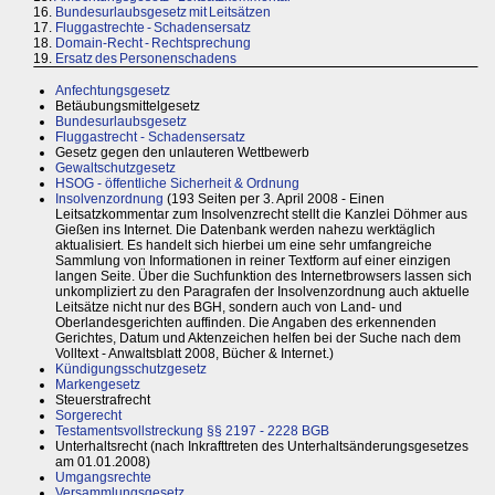
16.
Bundesurlaubsgesetz mit Leitsätzen
17.
Fluggastrechte - Schadensersatz
18.
Domain-Recht - Rechtsprechung
19.
Ersatz des Personenschadens
Anfechtungsgesetz
Betäubungsmittelgesetz
Bundesurlaubsgesetz
Fluggastrecht - Schadensersatz
Gesetz gegen den unlauteren Wettbewerb
Gewaltschutzgesetz
HSOG - öffentliche Sicherheit & Ordnung
Insolvenzordnung
(193 Seiten per 3. April 2008 - Einen
Leitsatzkommentar zum Insolvenzrecht stellt die Kanzlei Döhmer aus
Gießen ins Internet. Die Datenbank werden nahezu werktäglich
aktualisiert. Es handelt sich hierbei um eine sehr umfangreiche
Sammlung von Informationen in reiner Textform auf einer einzigen
langen Seite. Über die Suchfunktion des Internetbrowsers lassen sich
unkompliziert zu den Paragrafen der Insolvenzordnung auch aktuelle
Leitsätze nicht nur des BGH, sondern auch von Land- und
Oberlandesgerichten auffinden. Die Angaben des erkennenden
Gerichtes, Datum und Aktenzeichen helfen bei der Suche nach dem
Volltext - Anwaltsblatt 2008, Bücher & Internet.)
Kündigungsschutzgesetz
Markengesetz
Steuerstrafrecht
Sorgerecht
Testamentsvollstreckung §§ 2197 - 2228 BGB
Unterhaltsrecht (nach Inkrafttreten des Unterhaltsänderungsgesetzes
am 01.01.2008)
Umgangsrechte
Versammlungsgesetz