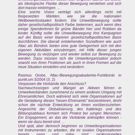
als ökologische Flanke dieser Bewegung verstehen und sich
dort massiv einbringen. ...
Eine solche Vision verträgt sich allerdings nicht mit
freigesetzten Märkten, wie sie die nationalen
Wettbewerbsstaaten fordern. Die Umweltbewegung sollte
daher gesellschaftspolitisch Farbe bekennen, auch wenn dies
einige SpenderInnen für grüne Bänder hier und Robben da
kostet. Künftig sollte die Umweltbewegung ihre Kampagnen
auf der Basis einer klareren gesellschaftspolitischen Basis
durchführen. Die überall entstehenden Sozialforen wie auch
Attac als Bündnis bieten eine gute Gelegenheit sich mit den
eigenen Aktivitäten einzubringen, mit Hilfe dieser jungen
Bewegung zu verjüngen und wieder selbst zur Bewegung zu
werden. Dazu müssen sich die Umweltorganisation jedoch
sowohl von ihren Positionen als auch in ihren Formen auf die
neue Situation einstellen und verändern.
Rasmus Grobe, Attac-/Bewegungsakademie-Funktionär in
punkt.um 3/2004 (S. 2)
Verpassen die Verbände den Anschluss?
Nachwuchssorgen und Mangel an Aktiven führen in
Umweltverbänden zunehmend zu einem anderen Umgang mit
Ehrenamtlichen. Doch während sich viele Organisationen auf
die Gestaltung dieses "neuen Ehrenamts" konzentrieren, droht
schon die nächste Entwicklung an ihnen vorüberzuziehen.
Angesichts der Globalisierung, des Irakkriegs und des
Bildungsabbaus formiert sich Protest bei jungen Menschen.
Ein Engagement, an das die Verbände anknüpfen können -
wenn sie dazu bereit sind. ...
Und spät, aber dennoch beginnen so Umweltorganisationen
mit Instrumenten zu arbeiten, die ini soialen Organisationen
bereits gang und gäbe sind: professionelles