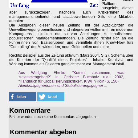
Plattform
ausgelobt, dieses
aber zurückgezogen, nachdem auch KritikerInnen des
managementorientierten und attacbewerbenden Stils eine Mitarbeit
anboten.
Die Ausgaben dieser neuen Zeitung, mit der Attac-Spitzen die
Umweltbewegung beeinflussen und integrieren wollen in ihren modernen
Kampagnenstil, strotzen nur so von Anleitungen zu inhaltsleeren,
populistischen Managementmethoden. Die Zeitung richtet sich an die
FührerInnen von Basisgruppen und vermitteln ihnen Know-How fürs
"Controlling" der Mitwirkenden, neue Geldquellen und mehr.
Rechts: Beispiel aus der Zeitung aktiv.um (März 2004, S. 2). Schema über
die Kriterien der "Qualität eines Projektes" - Inhalte, Kreativität und
Wirkung kommen als Faktoren gar nicht mehr vor. Management total!
Aus Wolfgang Ehmke, "Kommt zusammen, was
zusammengehört?" in: Christine Buchholz u.a., 2002,
"Handbuch für Globalisierungskritiker", KiWi in Köln (S. 156)
AtomkraftgegnerInnen sind Globalisierungsgegner ...
Kommentare
Bisher wurden noch keine Kommentare abgegeben.
Kommentar abgeben