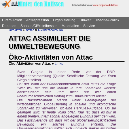
Direct-Action
Antirepression
Organisierung
Umwelt
Theorie&Politik
Debatten
Saasen/GI/Mittelhessen
Materialien
Service
Debatten
»
Attac
»
Umweltbewegung
ATTAC ASSIMILIERT DIE
UMWELTBEWEGUNG
Öko-Aktivitäten von Attac
Öko-Aktivitäten von Attac
●
Links
Sven Giegold in einer Rede vor der DNR-
Mitgliederversamlung (Quelle: Schriftliche Fassung von Sven
Giegold selbst)
Bei der Wahl der BündnispartnerInnen etwa muss die Frage
"Wer will mit uns die Märkte in ihre Schranken weisen"
entscheidend sein und nicht nur wer einen
überdurchschnittlichen Beitrag zum Umweltschutz leistet. ...
Die zukunftsblinden Märkte unter Bedingungen der
wirtschaftlichen Globalisierung in soziale und ökologische
Schranken zu verweisen, ist eine Herkules-Aufgabe. Ob sie
gelingen wird, ist heute völlig offen. Klar ist, dass es nur in
einem breiten, international angelegten Bündnis gelingen wird.
Das Faszinierende ist, dass mit der globalisierungskritischen
Bewegung ein solches Bündnis entsteht. Die
Umweltorganisationen sollten sich ungleich stärker als bisher