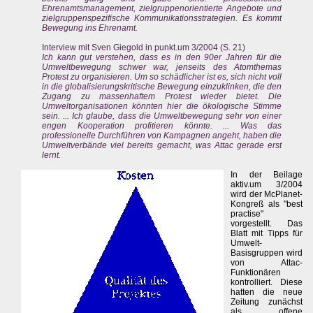
Ehrenamtsmanagement, zielgruppenorientierte Angebote und
zielgruppenspezifische Kommunikationsstrategien. Es kommt
Bewegung ins Ehrenamt.
Interview mit Sven Giegold in punkt.um 3/2004 (S. 21)
Ich kann gut verstehen, dass es in den 90er Jahren für die
Umweltbewegung schwer war, jenseits des Atomthemas
Protest zu organisieren. Um so schädlicher ist es, sich nicht voll
in die globalisierungskritische Bewegung einzuklinken, die den
Zugang zu massenhaftem Protest wieder bietet. Die
Umweltorganisationen könnten hier die ökologische Stimme
sein. ... Ich glaube, dass die Umweltbewegung sehr von einer
engen Kooperation profitieren könnte. ... Was das
professionelle Durchführen von Kampagnen angeht, haben die
Umweltverbände viel bereits gemacht, was Attac gerade erst
lernt.
In der Beilage
aktiv.um 3/2004
wird der McPlanet-
Kongreß als "best
practise"
vorgestellt. Das
Blatt mit Tipps für
Umwelt-
Basisgruppen wird
von Attac-
Funktionären
kontrolliert. Diese
hatten die neue
Zeitung zunächst
als offene