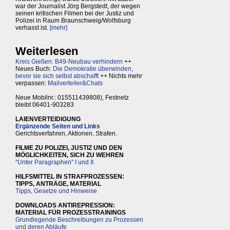
war der Journalist Jörg Bergstedt, der wegen
seinen kritischen Filmen bei der Justiz und
Polizei in Raum Braunschweig/Wolfsburg
verhasst ist.
[mehr]
Weiterlesen
Kreis Gießen: B49-Neubau verhindern
++
Neues Buch:
Die Demokratie überwinden,
bevor sie sich selbst abschafft
++ Nichts mehr
verpassen:
Mailverteiler&Chats
Neue Mobilnr.: 015511439808), Festnetz
bleibt 06401-903283
LAIENVERTEIDIGUNG
Ergänzende Seiten und Links
Gerichtsverfahren, Aktionen, Strafen.
FILME ZU POLIZEI, JUSTIZ UND DEN
MÖGLICHKEITEN, SICH ZU WEHREN
"Unter Paragraphen" I und II
HILFSMITTEL IN STRAFPROZESSEN:
TIPPS, ANTRÄGE, MATERIAL
Tipps, Gesetze und Hinweise
DOWNLOADS ANTIREPRESSION:
MATERIAL FÜR PROZESSTRAININGS
Grundlegende Beschreibungen zu Prozessen
und deren Abläufe