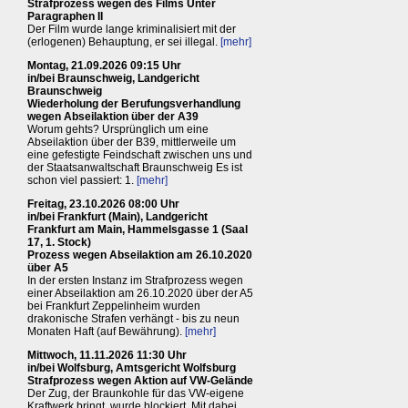
Strafprozess wegen des Films Unter
Paragraphen II
Der Film wurde lange kriminalisiert mit der
(erlogenen) Behauptung, er sei illegal.
[mehr]
Montag, 21.09.2026 09:15 Uhr
in/bei Braunschweig, Landgericht
Braunschweig
Wiederholung der Berufungsverhandlung
wegen Abseilaktion über der A39
Worum gehts? Ursprünglich um eine
Abseilaktion über der B39, mittlerweile um
eine gefestigte Feindschaft zwischen uns und
der Staatsanwaltschaft Braunschweig Es ist
schon viel passiert: 1.
[mehr]
Freitag, 23.10.2026 08:00 Uhr
in/bei Frankfurt (Main), Landgericht
Frankfurt am Main, Hammelsgasse 1 (Saal
17, 1. Stock)
Prozess wegen Abseilaktion am 26.10.2020
über A5
In der ersten Instanz im Strafprozess wegen
einer Abseilaktion am 26.10.2020 über der A5
bei Frankfurt Zeppelinheim wurden
drakonische Strafen verhängt - bis zu neun
Monaten Haft (auf Bewährung).
[mehr]
Mittwoch, 11.11.2026 11:30 Uhr
in/bei Wolfsburg, Amtsgericht Wolfsburg
Strafprozess wegen Aktion auf VW-Gelände
Der Zug, der Braunkohle für das VW-eigene
Kraftwerk bringt, wurde blockiert. Mit dabei