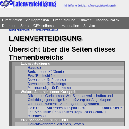
Direct-Action
Antirepression
Organisierung
Umwelt
Theorie&Politik
Debatten
Saasen/GI/Mittelhessen
Materialien
Service
Antirepression
»
Laienverteidigung
LAIENVERTEIDIGUNG
Übersicht über die Seiten dieses
Themenbereichs
Laienverteidigung
Hauptseiten
Berichte und K(r)ämpfe
EAs (Rechtshilfe)
Downloads für Prozesse
Downloads für Trainings
Musteranträge für Prozesse
Weitere Seiten in dieser Kategorie
Diktatur im Gerichtssaal Wie Staatsanwaltschaften und
Gerichte gegenseitige Unterstützung bei Angeklagten
verhindern wollen! - Verteidiger rausgeworfen
k.o.b.r.a.___Antirepressionsplattform_______ - Kontaktstelle
und Selbsthilfe für offensiven Repressionsschutz in
Mittelhessen
Ergänzende Seiten und Links
Gerichtsverfahren, Aktionen, Strafen.