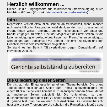
Herzlich willkommen ...
Dieses ist die Eingangsseite zur solidarischen Strafverteidigung durch
Nicht-Anwält*innen (Kurzlink:
laienverteidigung.siehe.website
).
Intro
Repression verliert erstaunlich schnell an Wirksamkeit, wenn mensch
nicht mehr hilflos im Paragraphenwald steht, sondern sich zusammen mit
Freund*Innen Wissen aneignet, um den Helfershelfern von Staat und
Kapital entgegen zu treten. Eine der Möglichkeit das umzusetzen, ist die
Laienverteidigung. Angeklagte beantragen von Freund*Innen verteidigt zu
werden um dann gemeinsam vor der/der Richter*In zu sitzen und den
Gerichtsprozess selbstbestimmter zu gestalten.
So stand es im Bericht "Strafverteidigen gegen Deutschland", auf:
Indymedia, 20.8.2014,
Die Gliederung dieser Seiten
Du bist auf der Eingangsseite zu einem Themenbereich. Die graue
Tabelle oben zeigt dir alle Seiten zum Thema Laienverteidigung. Mit
einem Klick auf eine Zeile kommst du zum entsprechenden Artikel, der oft
auf mehreren Seiten aufgeteilt ist. Die Unterteilung ist dann
durchnummeriert über dem Titel zu sehen (schwarz der Abschnitt, in dem
du gerade bist, blau die weiteren zum Anklicken). Die Gesamtübersicht
über alle unsere Themenbereiche schaffen die Runterklapp-Menüs ganz