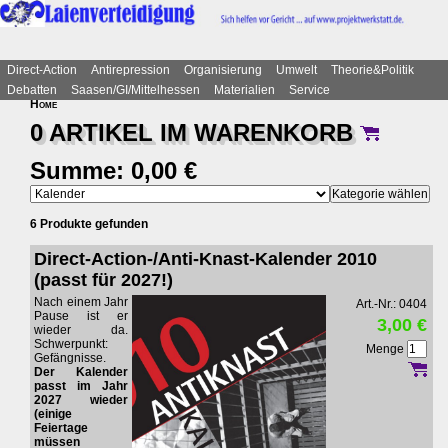
Direct-Action
Antirepression
Organisierung
Umwelt
Theorie&Politik
Debatten
Saasen/GI/Mittelhessen
Materialien
Service
Home
0 ARTIKEL IM
WARENKORB
Summe: 0,00 €
6 Produkte gefunden
Direct-Action-/Anti-Knast-Kalender 2010
(passt für 2027!)
Nach einem Jahr
Art.-Nr.: 0404
Pause ist er
3,00 €
wieder da.
Schwerpunkt:
Menge
Gefängnisse.
Der Kalender
passt im Jahr
2027 wieder
(einige
Feiertage
müssen