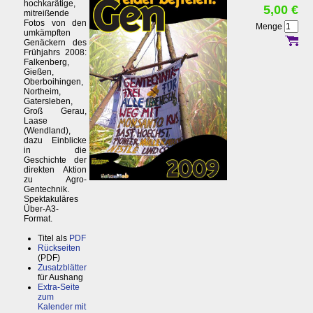
hochkarätige,
5,00 €
mitreißende
Fotos von den
Menge
umkämpften
Genäckern des
Frühjahrs 2008:
Falkenberg,
Gießen,
Oberboihingen,
Northeim,
Gatersleben,
Groß Gerau,
Laase
(Wendland),
dazu Einblicke
in die
Geschichte der
direkten Aktion
zu Agro-
Gentechnik.
Spektakuläres
Über-A3-
Format.
Titel als
PDF
Rückseiten
(PDF)
Zusatzblätter
für Aushang
Extra-Seite
zum
Kalender mit