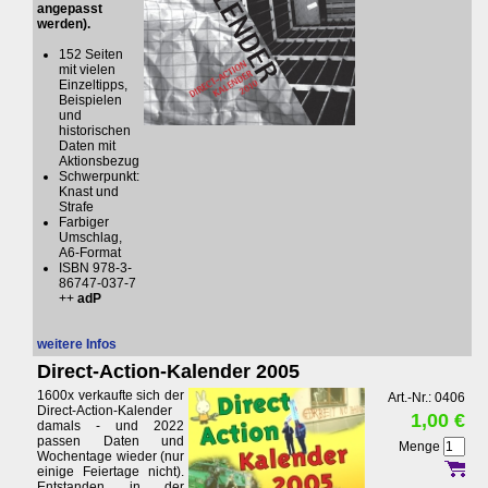
angepasst
werden).
152 Seiten
mit vielen
Einzeltipps,
Beispielen
und
historischen
Daten mit
Aktionsbezug
Schwerpunkt:
Knast und
Strafe
Farbiger
Umschlag,
A6-Format
ISBN 978-3-
86747-037-7
++
adP
weitere Infos
Direct-Action-Kalender 2005
1600x verkaufte sich der
Art.-Nr.: 0406
Direct-Action-Kalender
1,00 €
damals - und 2022
passen Daten und
Menge
Wochentage wieder (nur
einige Feiertage nicht).
Entstanden in der