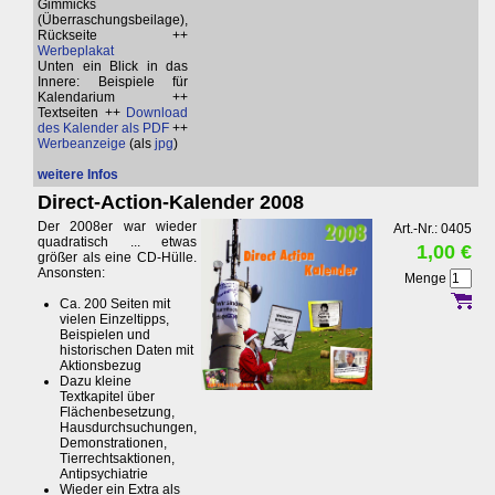
Gimmicks
(Überraschungsbeilage),
Rückseite ++
Werbeplakat
Unten ein Blick in das
Innere: Beispiele für
Kalendarium ++
Textseiten ++
Download
des Kalender als PDF
++
Werbeanzeige
(als
jpg
)
weitere Infos
Direct-Action-Kalender 2008
Der 2008er war wieder
Art.-Nr.: 0405
quadratisch ... etwas
1,00 €
größer als eine CD-Hülle.
Ansonsten:
Menge
Ca. 200 Seiten mit
vielen Einzeltipps,
Beispielen und
historischen Daten mit
Aktionsbezug
Dazu kleine
Textkapitel über
Flächenbesetzung,
Hausdurchsuchungen,
Demonstrationen,
Tierrechtsaktionen,
Antipsychiatrie
Wieder ein Extra als