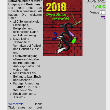
Schwerpunkt: Kreativer
Art.-Nr.: 0401
Umgang mit Gerichten
1,00 €
Der 2018 hat das
Hosentaschenformat A6
Menge
haben. Die weiteren
Daten:
180 Seiten mit vielen
Einzeltipps,
Beispielen und
historischen Daten
mit Aktionsbezug
Dazu kleine
Textkapitel zu
Verhalten bei Polizei
und Gericht, Selbst-
und
Laienverteidigung,
offensives Vorgehen
bei Begegnungen,
Anti-Psychiatrie und
vieles mehr
Mit Gimmicks als
Beilage ... lasst Euch
überraschen :-)
Farbiger Umschlag
++
adP
++ ISBN 978-
3-86747-078-0
Erschienen am 1.
Juli 2017
Werbezettel
++ Oben:
Titel, eines von drei