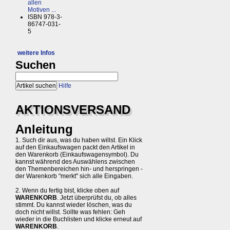
allen
Motiven ...
ISBN 978-3-
86747-031-
5
weitere Infos
Suchen
Hilfe
AKTIONSVERSAND
Anleitung
1. Such dir aus, was du haben willst. Ein Klick
auf den Einkaufswagen packt den Artikel in
den Warenkorb (Einkaufswagensymbol). Du
kannst während des Auswählens zwischen
den Themenbereichen hin- und herspringen -
der Warenkorb "merkt" sich alle Eingaben.
2. Wenn du fertig bist, klicke oben auf
WARENKORB
. Jetzt überprüfst du, ob alles
stimmt. Du kannst wieder löschen, was du
doch nicht willst. Sollte was fehlen: Geh
wieder in die Buchlisten und klicke erneut auf
WARENKORB
.