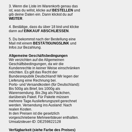
3. Wenn die Liste im Warenkorb genau das
ist, was du willst, klicke auf
BESTELLEN
und
gib deine Daten ein. Dann klickst du auf
WEITER
.
4. Bestätige, dass du über 18 bist und klicke
dann auf
EINKAUF ABSCHLIESSEN
.
5. Du bekommst nach der Bestellung eine
Mail mit einem
BESTÄTIGUNGSLINK
und
Infos zur Bezahlung.
Allgemeine Geschäftsbedingungen
Wir verzichten auf die Allgemeinen
Geschäftsbedingungen, da wir die
Kundenrechte in keiner Weise einschränken
möchten. Es gilt das Recht der
Bundesrepublik Deutschland! Wir legen der
Lieferung eine Rechnung bei.
Porto- und Versandkosten (für Deutschland):
Bis 500g als Brief, bis 1000g als
Warensendung. Bis 2kg als Päckchen,
darüberals Paket. Für Pakete müssen
mehrere Tage Auslieferungszeit gerechnet
werden. Versendung ins Ausland: Nach
realen Kosten.
In den Preisen ist die gesetzlich
vorgeschriebene Mehrwertsteuer enthalten.
Umsatzsteuer-ID: DE259822128
Verfügbarkeit (siehe Farbe des Preises)