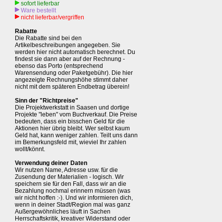
sofort lieferbar
Ware bestellt
nicht lieferbar/vergriffen
Rabatte
Die Rabatte sind bei den
Artikelbeschreibungen angegeben. Sie
werden hier nicht automatisch berechnet. Du
findest sie dann aber auf der Rechnung -
ebenso das Porto (entsprechend
Warensendung oder Paketgebühr). Die hier
angezeigte Rechnungshöhe stimmt daher
nicht mit dem späteren Endbetrag überein!
Sinn der "Richtpreise"
Die Projektwerkstatt in Saasen und dortige
Projekte "leben" vom Buchverkauf. Die Preise
bedeuten, dass ein bisschen Geld für die
Aktionen hier übrig bleibt. Wer selbst kaum
Geld hat, kann weniger zahlen. Teilt uns dann
im Bemerkungsfeld mit, wieviel Ihr zahlen
wollt/könnt.
Verwendung deiner Daten
Wir nutzen Name, Adresse usw. für die
Zusendung der Materialien - logisch. Wir
speichern sie für den Fall, dass wir an die
Bezahlung nochmal erinnern müssen (was
wir nicht hoffen :-). Und wir informieren dich,
wenn in deiner Stadt/Region mal was ganz
Außergewöhnliches läuft in Sachen
Herrschaftskritik, kreativer Widerstand oder