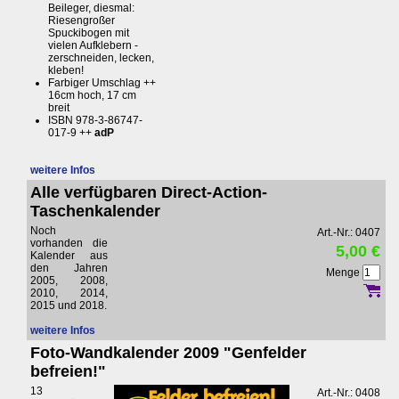
Beileger, diesmal:
Riesengroßer
Spuckibogen mit
vielen Aufklebern -
zerschneiden, lecken,
kleben!
Farbiger Umschlag ++
16cm hoch, 17 cm
breit
ISBN 978-3-86747-
017-9 ++
adP
weitere Infos
Alle verfügbaren Direct-Action-
Taschenkalender
Noch
Art.-Nr.: 0407
vorhanden die
5,00 €
Kalender aus
den Jahren
Menge
2005, 2008,
2010, 2014,
2015 und 2018.
weitere Infos
Foto-Wandkalender 2009 "Genfelder
befreien!"
13
Art.-Nr.: 0408