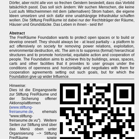
Dörfer, aber nicht alle von so frechen Geistern besiedelt, dass das Vorbild
tatsächlich passt. Das soll sich ändern: Wir suchen Menschen, die keine
Lust aufs Mitschwimmen mit dem (alternativen) Strom haben, die eigene
Ideen umsetzen und sich dafür eine unabhängige Infrastruktur schaffen
wollen. Die Stiftung FreiRäume ist dabei nur der Rechtsträger der Räume,
Häuser und Grundstücke. Das Leben in ihnen - seid Ihr!
Abstract
The FreiRäume Foundation wants to protect open spaces or to build or
develop oneself. They should always be - at least partially - a platform to
act offensively on society for removing power relations, exploitation,
environmental destruction, etc. The aim is to suppress (formal) hierarchical
structures and to promote horizontal, equitable action and cooperation of
people. The Foundation aims to achieve this by buildings, areas, spaces,
carts and other facilities that it provides to user groups under the
conditions of openness and horizontality and negotiates with them for
cooperation agreements setting out such goals, but for which the
Foundation give up wider Influence.
Hinweise:
Dies ist die Eingangsseite
zur Stiftung FreiRäume und
der Sicherung offener
Aktionsplattformen
(
www.stiftung-
freiraeume.de
, ehemals
"www.stiftung-
freiraeume.de.vu"). Weitere
Seiten zur Stiftung sind über
das Menü oben unter
Organisierung --> Stiftung
FreiRäume sowie