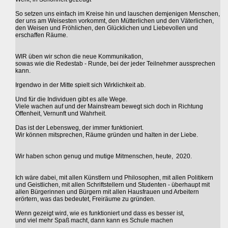
So setzen uns einfach im Kreise hin und lauschen demjenigen Menschen,
der uns am Weisesten vorkommt, den Mütterlichen und den Väterlichen,
den Weisen und Fröhlichen, den Glücklichen und Liebevollen und
erschaffen Räume.
WIR üben wir schon die neue Kommunikation,
sowas wie die Redestab - Runde, bei der jeder Teilnehmer aussprechen
kann.
Irgendwo in der Mitte spielt sich Wirklichkeit ab.
Und für die Individuen gibt es alle Wege.
Viele wachen auf und der Mainstream bewegt sich doch in Richtung
Offenheit, Vernunft und Wahrheit.
Das ist der Lebensweg, der immer funktioniert.
Wir können mitsprechen, Räume gründen und halten in der Liebe.
Wir haben schon genug und mutige Mitmenschen, heute, 2020.
Ich wäre dabei, mit allen Künstlern und Philosophen, mit allen Politikern
und Geistlichen, mit allen Schriftstellern und Studenten - überhaupt mit
allen Bürgerinnen und Bürgern mit allen Hausfrauen und Arbeitern
erörtern, was das bedeutet, Freiräume zu gründen.
Wenn gezeigt wird, wie es funktioniert und dass es besser ist,
und viel mehr Spaß macht, dann kann es Schule machen