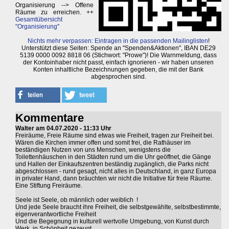
Organisierung --> Offene
Räume zu erreichen. ++
Gesamtübersicht
"Organisierung"
Nichts mehr verpassen: Eintragen in die passenden Mailinglisten
!
Unterstützt diese Seiten: Spende an "Spenden&Aktionen", IBAN DE29
5139 0000 0092 8818 06 (Stichwort: "Prowe")! Die Warnmeldung, dass
der Kontoinhaber nicht passt, einfach ignorieren - wir haben unseren
Konten inhaltliche Bezeichnungen gegeben, die mit der Bank
abgesprochen sind.
Kommentare
Walter am 04.07.2020 - 11:33 Uhr
Freiräume, Freie Räume sind etwas wie Freiheit, tragen zur Freiheit bei.
Wären die Kirchen immer offen und somit frei, die Rathäuser im
beständigen Nutzen von uns Menschen, wenigstens die
Toilettenhäuschen in den Städten rund um die Uhr geöffnet, die Gänge
und Hallen der Einkaufszentren beständig zugänglich, die Parks nicht
abgeschlossen - rund gesagt, nicht alles in Deutschland, in ganz Europa
in privater Hand, dann bräuchten wir nicht die Initiative für freie Räume.
Eine Stiftung Freiräume.
Seele ist Seele, ob männlich oder weiblich !
Und jede Seele braucht ihre Freiheit, die selbstgewählte, selbstbestimmte,
eigenverantwortliche Freiheit
Und die Begegnung in kulturell wertvolle Umgebung, von Kunst durch
Werk, in Schönheit gezeugt