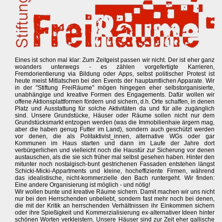
Eines ist schon mal klar: Zum Zeitgeist passen wir nicht. Der ist eher ganz
woanders unterwegs - es zählen vorgefertigte Karrieren,
Fremdorientierung via Bildung oder Apps, selbst politischer Protest ist
heute meist Mitlatschen bei den Events der hauptamtlichen Apparate. Wir
in der "Stiftung FreiRäume" mögen hingegen eher selbstorganisierte,
unabhängige und kreative Formen des Engagements. Dafür wollen wir
offene Aktionsplattformen fördern und sichern, d.h. Orte schaffen, in denen
Platz und Ausstattung für solche Aktivitäten da und für alle zugänglich
sind. Unsere Grundstücke, Häuser oder Räume sollen nicht nur dem
Grundstücksmarkt entzogen werden (was die Immobilienhaie ärgern mag,
aber die haben genug Futter im Land), sondern auch geschützt werden
vor denen, die als Politaktivist_innen, alternative WGs oder gar
Kommunen im Haus starten und dann im Laufe der Jahre dort
verbürgerlichen und vielleicht noch die Haustür zur Sicherung vor denen
austauschen, als die sie sich früher mal selbst gesehen haben. Hinter den
mitunter noch nostalgisch-bunt gestrichenen Fassaden entstehen längst
Schicki-Micki-Appartments und kleine, hocheffiziente Firmen, während
das idealistische, nicht-kommerzielle den Bach runtergeht. Wir finden:
Eine andere Organisierung ist möglich - und nötig!
Wir wollen bunte und kreative Räume sichern. Damit machen wir uns nicht
nur bei den Herrschenden unbeliebt, sondern fast mehr noch bei denen,
die mit der Kritik an herrschenden Verhältnissen ihr Einkommen sichern
oder ihre Spießigkeit und Kommerzialisierung ex-alternativer Ideen hinter
schönen Worten verkleistern. Unsere Häuser sind zur Zeit eher gallische