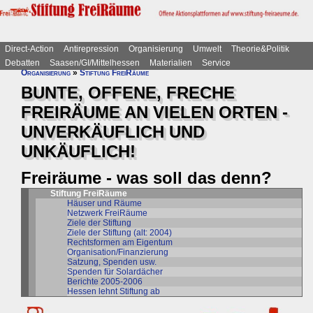
Direct-Action
Antirepression
Organisierung
Umwelt
Theorie&Politik
Debatten
Saasen/GI/Mittelhessen
Materialien
Service
Organisierung
»
Stiftung FreiRäume
BUNTE, OFFENE, FRECHE
FREIRÄUME AN VIELEN ORTEN -
UNVERKÄUFLICH UND
UNKÄUFLICH!
Freiräume - was soll das denn?
Stiftung FreiRäume
Häuser und Räume
Netzwerk FreiRäume
Ziele der Stiftung
Ziele der Stiftung (alt: 2004)
Rechtsformen am Eigentum
Organisation/Finanzierung
Satzung, Spenden usw.
Spenden für Solardächer
Berichte 2005-2006
Hessen lehnt Stiftung ab