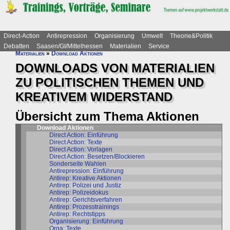
Direct-Action
Antirepression
Organisierung
Umwelt
Theorie&Politik
Debatten
Saasen/GI/Mittelhessen
Materialien
Service
Materialien
»
Download Aktionen
DOWNLOADS VON MATERIALIEN
ZU POLITISCHEN THEMEN UND
KREATIVEM WIDERSTAND
Übersicht zum Thema Aktionen
Download Aktionen
Direct Action: Einführung
Direct Action: Texte
Direct Action: Vorlagen
Direct Action: Besetzen/Blockieren
Sonderseite Wahlen
Antirepression: Einführung
Antirep: Kreative Aktionen
Antirep: Polizei und Justiz
Antirep: Polizeidokus
Antirep: Gerichtsverfahren
Antirep: Prozesstrainings
Antirep: Rechtstipps
Organisierung: Einführung
Orga: Texte