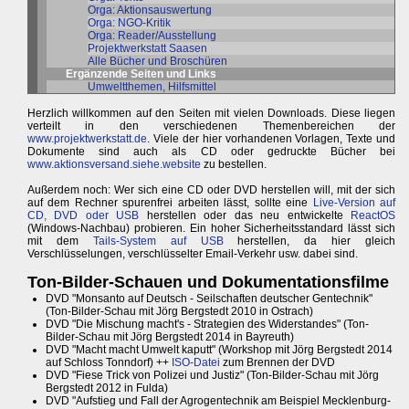
Orga: Aktionsauswertung
Orga: NGO-Kritik
Orga: Reader/Ausstellung
Projektwerkstatt Saasen
Alle Bücher und Broschüren
Ergänzende Seiten und Links
Umweltthemen, Hilfsmittel
Herzlich willkommen auf den Seiten mit vielen Downloads. Diese liegen
verteilt in den verschiedenen Themenbereichen der
www.projektwerkstatt.de
. Viele der hier vorhandenen Vorlagen, Texte und
Dokumente sind auch als CD oder gedruckte Bücher bei
www.aktionsversand.siehe.website
zu bestellen.
Außerdem noch: Wer sich eine CD oder DVD herstellen will, mit der sich
auf dem Rechner spurenfrei arbeiten lässt, sollte eine
Live-Version auf
CD, DVD oder USB
herstellen oder das neu entwickelte
ReactOS
(Windows-Nachbau) probieren. Ein hoher Sicherheitsstandard lässt sich
mit dem
Tails-System auf USB
herstellen, da hier gleich
Verschlüsselungen, verschlüsselter Email-Verkehr usw. dabei sind.
Ton-Bilder-Schauen und Dokumentationsfilme
DVD "Monsanto auf Deutsch - Seilschaften deutscher Gentechnik"
(Ton-Bilder-Schau mit Jörg Bergstedt 2010 in Ostrach)
DVD "Die Mischung macht's - Strategien des Widerstandes" (Ton-
Bilder-Schau mit Jörg Bergstedt 2014 in Bayreuth)
DVD "Macht macht Umwelt kaputt" (Workshop mit Jörg Bergstedt 2014
auf Schloss Tonndorf) ++
ISO-Datei
zum Brennen der DVD
DVD "Fiese Trick von Polizei und Justiz" (Ton-Bilder-Schau mit Jörg
Bergstedt 2012 in Fulda)
DVD "Aufstieg und Fall der Agrogentechnik am Beispiel Mecklenburg-