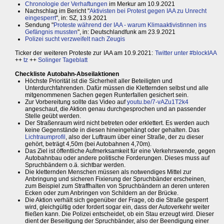
Chronologie der Verhaftungen
im Merkur am 10.9.2021
Nachschlag im Bericht "
Aktivisten bei Protest gegen IAA zu Unrecht
eingesperrt
", in: SZ, 13.9.2021
Sendung "
Proteste während der IAA - warum Klimaaktivistinnen ins
Gefängnis mussten
", in: Deutschlandfunk am 23.9.2021
Polizei sucht verzweifelt nach Zeugis
Ticker der weiteren Proteste zur IAA am 10.9.2021:
Twitter unter #blockIAA
++
tz
++
Solinger Tageblatt
Checkliste Autobahn-Abseilaktionen
Höchste Priorität ist die Sicherheit aller Beteiligten und
Unterdurchfahrenden. Dafür müssen die Kletternden selbst und alle
mitgenommenen Sachen gegen Runterfallen gesichert sein.
Zur Vorbereitung sollte das Video auf
youtu.be/7-vAZu1T2k4
angeschaut, die Aktion genau durchgesprochen und an passender
Stelle geübt werden.
Der Straßenraum wird nicht betreten oder erklettert. Es werden auch
keine Gegenstände in diesen hineingehängt oder gehalten. Das
Lichtraumprofil
, also der Luftraum über einer Straße, der zu dieser
gehört, beträgt 4,50m (bei Autobahnen 4,70m).
Das Ziel ist öffentliche Aufmerksamkeit für eine Verkehrswende, gegen
Autobahnbau oder andere politische Forderungen. Dieses muss auf
Spruchbändern o.ä. sichtbar werden.
Die kletternden Menschen müssen als notwendiges Mittel zur
Anbringung und sicheren Fixierung der Spruchbänder erscheinen,
zum Beispiel zum Straffhalten von Spruchbändern an deren unteren
Ecken oder zum Anbringen von Schildern an der Brücke.
Die Aktion verhält sich gegenüber der Frage, ob die Straße gesperrt
wird, gleichgültig oder fordert sogar ein, dass der Autoverkehr weiter
fließen kann. Die Polizei entscheidet, ob ein Stau erzeugt wird. Dieser
dient der Beseitigung der Spruchbänder, also der Beendigung einer