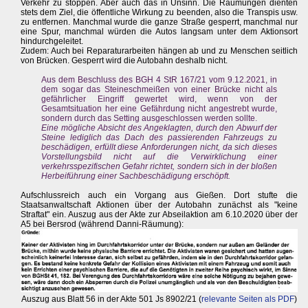
Verkehr zu stoppen. Aber auch das in Unsinn. Die Räumungen dienten
stets dem Ziel, die öffentliche Wirkung zu beenden, also die Transpis usw.
zu entfernen. Manchmal wurde die ganze Straße gesperrt, manchmal nur
eine Spur, manchmal würden die Autos langsam unter dem Aktionsort
hindurchgeleitet.
Zudem: Auch bei Reparaturarbeiten hängen ab und zu Menschen seitlich
von Brücken. Gesperrt wird die Autobahn deshalb nicht.
Aus dem Beschluss des BGH 4 StR 167/21 vom 9.12.2021, in
dem sogar das Steineschmeißen von einer Brücke nicht als
gefährlicher Eingriff gewertet wird, wenn von der
Gesamtsituation her eine Gefährdung nicht angestrebt wurde,
sondern durch das Setting ausgeschlossen werden sollte.
Eine mögliche Absicht des Angeklagten, durch den Abwurf der
Steine lediglich das Dach des passierenden Fahrzeugs zu
beschädigen, erfüllt diese Anforderungen nicht, da sich dieses
Vorstellungsbild nicht auf die Verwirklichung einer
verkehrsspezifischen Gefahr richtet, sondern sich in der bloßen
Herbeiführung einer Sachbeschädigung erschöpft.
Aufschlussreich auch ein Vorgang aus Gießen. Dort stufte die
Staatsanwaltschaft Aktionen über der Autobahn zunächst als "keine
Straftat" ein. Auszug aus der Akte zur Abseilaktion am 6.10.2020 über der
A5 bei Bersrod (während Danni-Räumung):
Auszug aus Blatt 56 in der Akte 501 Js 8902/21 (
relevante Seiten als PDF
)