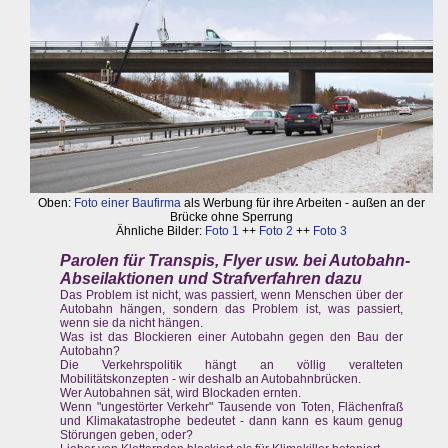
Oben:
Foto einer Baufirma
als Werbung für ihre Arbeiten - außen an der
Brücke ohne Sperrung
Ähnliche Bilder:
Foto 1
++
Foto 2
++
Foto 3
Parolen für Transpis, Flyer usw. bei Autobahn-
Abseilaktionen und Strafverfahren dazu
Das Problem ist nicht, was passiert, wenn Menschen über der
Autobahn hängen, sondern das Problem ist, was passiert,
wenn sie da nicht hängen.
Was ist das Blockieren einer Autobahn gegen den Bau der
Autobahn?
Die Verkehrspolitik hängt an völlig veralteten
Mobilitätskonzepten - wir deshalb an Autobahnbrücken.
Wer Autobahnen sät, wird Blockaden ernten.
Wenn "ungestörter Verkehr" Tausende von Toten, Flächenfraß
und Klimakatastrophe bedeutet - dann kann es kaum genug
Störungen geben, oder?