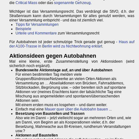
die
Critical Mass
oder das
sogenannte Gehzeug
.
Wichtiger ist das Versammlungsrecht. Das verdrängt die StVO, d.h. der
Straßenraum kann durch Versammlungen für alles genutzt werden, was
einer Versammlung entspricht - und das ist ziemlich viel.
Tipps für Versammlungen
Beispiele
Urteile und Kommentare
zum Versammlungsrecht
Für Autobahnen ist jeder schmutzige Trick gerade gut genug -
Haus auf
der A100-Trasse in Berlin wird zu Nichtwohnung erklärt
.
Aktionsideen gegen Autobahnen
Mal eine kleine, erste Zusammenstellung von Aktionsideen (wird
sicherlich noch ergänzt).
Bundesweite Aktionstage auf, an und über Autobahnen
Für einen bestimmten Tag melden viele
Gruppen/Bündnisse/Netzwerke an vielen Orten Aktionen als
Versammlung an … Abseilaktionen von Brücken, Fahrraddemos,
Sitzblockaden, Begrünung usw. – oder bereiten sich auf spontane
Aktionen vor (meines Erachtens kann der tatsächliche Tag eine
Mischung aus angemeldeten und spontanen/überraschenden
Aktionen sein.
Mit einem ersten muss es losgehen – und dann weiter.
Einfach mal eine
Mauer quer über die Autobahn bauen
...
Besetzung von Baustellen und Trassen
Also wie im Danni – jetzt vielleicht sogar an mehreren Orten und, wie
am Danni, von Beginn an als Kooperationen vieler, d.h. der
Besetzung, Mahnwache aus BI-Kreisen, rundherum Veranstaltungen
usw.?
Aktionen auf Baustellen