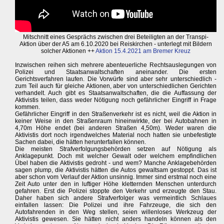
Mitschnitt eines Gesprächs zwischen drei Beteiligten an der Transpi-
Aktion über der A5 am 6.10.2020 bei Reiskirchen - unterlegt mit Bildern
solcher Aktionen ++
Aktion 15.4.2021 am Bremer Kreuz
Inzwischen reihen sich mehrere abenteuerliche Rechtsauslegungen von
Polizei und Staatsanwaltschaften aneinander. Die ersten
Gerichtsverfahren laufen. Die Vorwürfe sind aber sehr unterschiedlich -
zum Teil auch für gleiche Aktionen, aber von unterschiedlichen Gerichten
verhandelt. Auch gibt es Staatsanwaltschaften, die die Auffassung der
Aktivistis teilen, dass weder Nötigung noch gefährlicher Eingriff in Frage
kommen.
Gefährlicher Eingriff in den Straßenverkehr ist es nicht, weil die Aktion in
keiner Weise in den Straßenraum hineinwirkte, der bei Autobahnen in
4,70m Höhe endet (bei anderen Straßen 4,50m). Weder waren die
Aktivistis dort noch irgendwelches Material noch hatten sie unbefestigte
Sachen dabei, die hätten herunterfallen können.
Die meisten Strafverfolgungsbehörden setzen auf Nötigung als
Anklagepunkt. Doch mit welcher Gewalt oder welchem empfindlichen
Übel haben die Aktivistis gedroht - und wem? Manche Anklagebehörden
sagen plump, die Aktivistis hätten die Autos gewaltsam gestoppt. Das ist
aber schon vom Verlauf der Aktion unsinnig. Immer sind erstmal noch eine
Zeit Auto unter den in luftiger Höhe kletternden Menschen unterdurch
gefahren. Erst die Polizei stoppte den Verkehr und erzeugte den Stau.
Daher haben sich andere Strafverfolger was vermeintlich Schlaues
einfallen lassen: Die Polizei und ihre Fahrzeuge, die sich den
Autofahrenden in den Weg stellen, seien willenloses Werkzeug der
Aktivistis gewesen. Sie hätten nicht anders handeln können als den