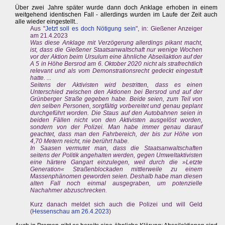
Über zwei Jahre später wurde dann doch Anklage erhoben in einem
weitgehend identischen Fall - allerdings wurden im Laufe der Zeit auch
alle wieder eingestellt..
Aus "
Jetzt soll es doch Nötigung sein
", in: Gießener Anzeiger
am 21.4.2023
Was diese Anklage mit Verzögerung allerdings pikant macht,
ist, dass die Gießener Staatsanwaltschaft nur wenige Wochen
vor der Aktion beim Ursulum eine ähnliche Abseilaktion auf der
A 5 in Höhe Bersrod am 6. Oktober 2020 nicht als strafrechtlich
relevant und als vom Demonstrationsrecht gedeckt eingestuft
hatte. ...
Seitens der Aktivisten wird bestritten, dass es einen
Unterschied zwischen den Aktionen bei Bersrod und auf der
Grünberger Straße gegeben habe. Beide seien, zum Teil von
den selben Personen, sorgfältig vorbereitet und genau geplant
durchgeführt worden. Die Staus auf den Autobahnen seien in
beiden Fällen nicht von den Aktivisten ausgelöst worden,
sondern von der Polizei. Man habe immer genau darauf
geachtet, dass man den Fahrbereich, der bis zur Höhe von
4,70 Metern reicht, nie berührt habe.
In Saasen vermutet man, dass die Staatsanwaltschaften
seitens der Politik angehalten werden, gegen Umweltaktivisten
eine härtere Gangart einzulegen, weil durch die »Letzte
Generation« Straßenblockaden mittlerweile zu einem
Massenphänomen geworden seien. Deshalb habe man diesen
alten Fall noch einmal ausgegraben, um potenzielle
Nachahmer abzuschrecken.
Kurz danach meldet sich auch die Polizei und will Geld
(
Hessenschau am 26.4.2023
)