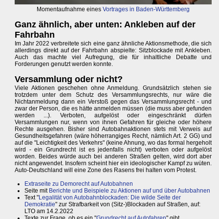
Momentaufnahme eines
Vortrages in Baden-Württemberg
Ganz ähnlich, aber unten: Ankleben auf der
Fahrbahn
Im Jahr 2022 verbreitete sich eine ganz ähnliche Aktionsmethode, die sich
allerdings direkt auf der Fahrbahn abspielte: Sitzblockade mit Ankleben.
Auch das machte viel Aufregung, die für inhaltliche Debatte und
Forderungen genutzt werden konnte.
Versammlung oder nicht?
Viele Aktionen geschehen ohne Anmeldung. Grundsätzlich stehen sie
trotzdem unter dem Schutz des Versammlungsrechts, nur wäre die
Nichtanmeldung dann ein Verstoß gegen das Versammlungsrecht - und
zwar der Person, die es hätte anmelden müssen (die muss aber gefunden
werden ...). Verboten, aufgelöst oder eingeschränkt dürfen
Versammlungen nur, wenn von ihnen Gefahren für gleiche oder höhere
Rechte ausgehen. Bisher sind Autobahnaktionen stets mit Verweis auf
Gesundheitsgefahren (wäre höherrangiges Recht, nämlich Art. 2 GG) und
auf die "Leichtigkeit des Verkehrs" (keine Ahnung, wo das formal hergeholt
wird - ein Grundrecht ist es jedenfalls nicht) verboten oder aufgelöst
worden. Beides würde auch bei anderen Straßen gelten, wird dort aber
nicht angewendet. Insofern scheint hier ein ideologischer Kampf zu wüten.
Auto-Deutschland will eine Zone des Rasens frei halten vom Protest.
Extraseite zu Demorecht auf Autobahnen
Seite mit
Berichte und Beispiele zu Aktionen auf und über Autobahnen
Text "
Legalität von Autobahnblockaden: Die wilde Seite der
Demokratie
" zur Strafbarkeit von (Sitz-)Blockaden auf Straßen, auf:
LTO am 14.2.2022
Texte zur Frage, ob es ein "
Grundrecht auf Autofahren
" gibt