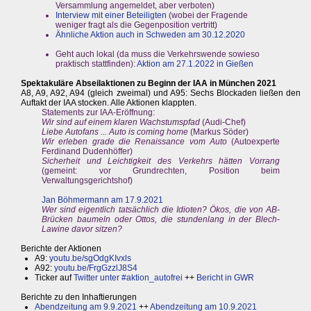
Versammlung angemeldet, aber verboten)
Interview mit einer Beteiligten
(wobei der Fragende
weniger fragt als die Gegenposition vertritt)
Ähnliche Aktion auch in Schweden am 30.12.2020
Geht auch lokal (da muss die Verkehrswende sowieso
praktisch stattfinden):
Aktion am 27.1.2022 in Gießen
Spektakuläre Abseilaktionen zu Beginn der IAA in München 2021
A8, A9, A92, A94 (gleich zweimal) und A95: Sechs Blockaden ließen den
Auftakt der IAA stocken. Alle Aktionen klappten.
Statements zur IAA-Eröffnung:
Wir sind auf einem klaren Wachstumspfad
(Audi-Chef)
Liebe Autofans ... Auto is coming home
(Markus Söder)
Wir erleben grade die Renaissance vom Auto
(Autoexperte
Ferdinand Dudenhöffer)
Sicherheit und Leichtigkeit des Verkehrs hätten Vorrang
(gemeint: vor Grundrechten, Position beim
Verwaltungsgerichtshof)
Jan Böhmermann am 17.9.2021
Wer sind eigentlich tatsächlich die Idioten? Ökos, die von AB-
Brücken baumeln oder Ottos, die stundenlang in der Blech-
Lawine davor sitzen?
Berichte der Aktionen
A9:
youtu.be/sgOdgKIvxls
A92:
youtu.be/FrgGzzlJ8S4
Ticker auf
Twitter unter #aktion_autofrei
++
Bericht in GWR
Berichte zu den Inhaftierungen
Abendzeitung am 9.9.2021
++
Abendzeitung am 10.9.2021