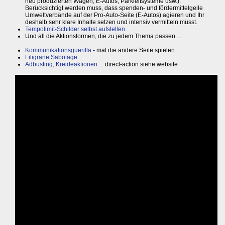
neu produzierten Wagen, E-Autos, Parkleitsysteme usw.).
Berücksichtigt werden muss, dass spenden- und fördermittelgeile
Umweltverbände auf der Pro-Auto-Seite (E-Autos) agieren und Ihr
deshalb sehr klare Inhalte setzen und intensiv vermitteln müsst.
Tempolimit-Schilder selbst aufstellen
Und all die Aktionsformen, die zu jedem Thema passen ...
Kommunikationsguerilla
- mal die andere Seite spielen
Filigrane Sabotage
Adbusting, Kreideaktionen
... direct-action.siehe.website