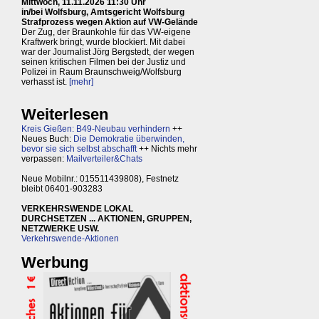
Mittwoch, 11.11.2026 11:30 Uhr
in/bei Wolfsburg, Amtsgericht Wolfsburg
Strafprozess wegen Aktion auf VW-Gelände
Der Zug, der Braunkohle für das VW-eigene
Kraftwerk bringt, wurde blockiert. Mit dabei
war der Journalist Jörg Bergstedt, der wegen
seinen kritischen Filmen bei der Justiz und
Polizei in Raum Braunschweig/Wolfsburg
verhasst ist.
[mehr]
Weiterlesen
Kreis Gießen: B49-Neubau verhindern
++
Neues Buch:
Die Demokratie überwinden,
bevor sie sich selbst abschafft
++ Nichts mehr
verpassen:
Mailverteiler&Chats
Neue Mobilnr.: 015511439808), Festnetz
bleibt 06401-903283
VERKEHRSWENDE LOKAL
DURCHSETZEN ... AKTIONEN, GRUPPEN,
NETZWERKE USW.
Verkehrswende-Aktionen
Werbung