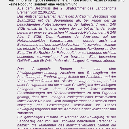
Auch in Bremen gibt es bereits eine ähnliche Klärung: Abseilaktionen sind
keine Nötigung, sondern eine Versammlung.
Aus dem Beschluss der 2. Strafkammer des Landgerichts
Bremen vom 22.06.2021
Das Amtsgericht Bremen lehnte den Antrag mit Beschluss vom
18.05.2021 mit der Begründung ab, bei keiner der zu
betrachtenden Protestaktionen sei der Tatbestand von § 240
StGB erfüllt. Es fehle in jedem der zu betrachtenden Fälle
bereits an einer verwerflichen Mittelzweck-Relation gem. § 240
Abs. 2 StGB. Dem Anliegen der Aktivisten, auf die
Notwendigkeitdes Klimaschutzes - gerade auch mit
Bezugnahme auf den Individualverkehr - hinzuweisen, komme
ein erhebliches Gewicht in der zu treffenden Abwägung zu. Der
Eingriff in die Rechte der Fahrzeugführer sei hingegen nicht als
besonders schwerwiegend zu bewerten. Eine besondere
Gefährlichkeit für Dritte habe nicht festgestellt werden können.
...
Das Amtsgericht Bremen hat hier eine
Abwägungsentscheidung zwischen den Rechtsgütern der
Betroffenen, der Fortbewegungsfreiheit der Autofahrer und der
Versarnrnlunqsfreiheit der Aktivisten vorgenommen, und ist
unter Bezugnahme auf die soziale Gewichtigkeit des verfolgten
Anliegens sowie dem Grad der festzustellenden
Einschränkungen der Verkehrsteilnehmer zu dem Ergebnis
gelangt, dass hier - mangels Vorliegens einer verwerflichen
Mittel-Zweck-Relation - kein Anfangsverdacht hinsichtlich einer
Nötigung des Beschuldigten feststellbar ist. Dieses
Abwägungsergebnis hält die Kammer für nachvollziehbar und
zutreffend ...
Ein gewichtiger Umstand im Rahmen der Abwägung ist der
Sachbezug der von der Blockade betroffenen Personen -
nämlich die Teilnehmer des Individualverkehrs. Stehen die