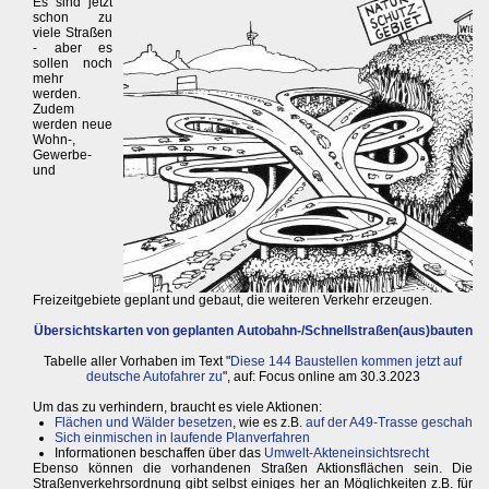
Es sind jetzt
schon zu
viele Straßen
- aber es
sollen noch
mehr
werden.
Zudem
werden neue
Wohn-,
Gewerbe-
und
Freizeitgebiete geplant und gebaut, die weiteren Verkehr erzeugen.
Übersichtskarten von geplanten Autobahn-/Schnellstraßen(aus)bauten
Tabelle aller Vorhaben im Text "
Diese 144 Baustellen kommen jetzt auf
deutsche Autofahrer zu
", auf: Focus online am 30.3.2023
Um das zu verhindern, braucht es viele Aktionen:
Flächen und Wälder besetzen
, wie es z.B.
auf der A49-Trasse geschah
Sich einmischen in laufende Planverfahren
Informationen beschaffen über das
Umwelt-Akteneinsichtsrecht
Ebenso können die vorhandenen Straßen Aktionsflächen sein. Die
Straßenverkehrsordnung gibt selbst einiges her an Möglichkeiten z.B. für