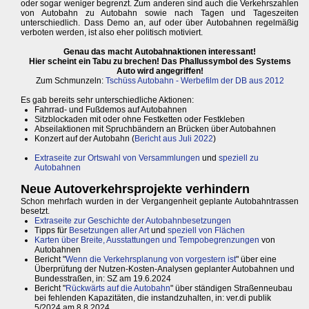
oder sogar weniger begrenzt. Zum anderen sind auch die Verkehrszahlen
von Autobahn zu Autobahn sowie nach Tagen und Tageszeiten
unterschiedlich. Dass Demo an, auf oder über Autobahnen regelmäßig
verboten werden, ist also eher politisch motiviert.
Genau das macht Autobahnaktionen interessant!
Hier scheint ein Tabu zu brechen! Das Phallussymbol des Systems
Auto wird angegriffen!
Zum Schmunzeln:
Tschüss Autobahn - Werbefilm der DB aus 2012
Es gab bereits sehr unterschiedliche Aktionen:
Fahrrad- und Fußdemos auf Autobahnen
Sitzblockaden mit oder ohne Festketten oder Festkleben
Abseilaktionen mit Spruchbändern an Brücken über Autobahnen
Konzert auf der Autobahn (
Bericht aus Juli 2022
)
Extraseite zur Ortswahl von Versammlungen
und
speziell zu
Autobahnen
Neue Autoverkehrsprojekte verhindern
Schon mehrfach wurden in der Vergangenheit geplante Autobahntrassen
besetzt.
Extraseite zur Geschichte der Autobahnbesetzungen
Tipps für
Besetzungen aller Art
und
speziell von Flächen
Karten über Breite, Ausstattungen und Tempobegrenzungen
von
Autobahnen
Bericht "
Wenn die Verkehrsplanung von vorgestern ist
" über eine
Überprüfung der Nutzen-Kosten-Analysen geplanter Autobahnen und
Bundesstraßen, in: SZ am 19.6.2024
Bericht "
Rückwärts auf die Autobahn
" über ständigen Straßenneubau
bei fehlenden Kapazitäten, die instandzuhalten, in: ver.di publik
5/2024 am 8.8.2024