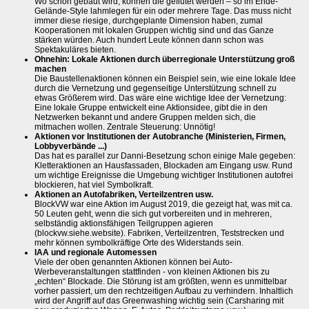
Wo schon gebaut wird, können die geflutet werden – so im Ende-
Gelände-Style lahmlegen für ein oder mehrere Tage. Das muss nicht
immer diese riesige, durchgeplante Dimension haben, zumal
Kooperationen mit lokalen Gruppen wichtig sind und das Ganze
stärken würden. Auch hundert Leute können dann schon was
Spektakuläres bieten.
Ohnehin: Lokale Aktionen durch überregionale Unterstützung groß
machen
Die Baustellenaktionen können ein Beispiel sein, wie eine lokale Idee
durch die Vernetzung und gegenseitige Unterstützung schnell zu
etwas Größerem wird. Das wäre eine wichtige Idee der Vernetzung:
Eine lokale Gruppe entwickelt eine Aktionsidee, gibt die in den
Netzwerken bekannt und andere Gruppen melden sich, die
mitmachen wollen. Zentrale Steuerung: Unnötig!
Aktionen vor Institutionen der Autobranche (Ministerien, Firmen,
Lobbyverbände ...)
Das hat es parallel zur Danni-Besetzung schon einige Male gegeben:
Kletteraktionen an Hausfassaden, Blockaden am Eingang usw. Rund
um wichtige Ereignisse die Umgebung wichtiger Institutionen autofrei
blockieren, hat viel Symbolkraft.
Aktionen an Autofabriken, Verteilzentren usw.
BlockVW war eine Aktion im August 2019, die gezeigt hat, was mit ca.
50 Leuten geht, wenn die sich gut vorbereiten und in mehreren,
selbständig aktionsfähigen Teilgruppen agieren
(blockvw.siehe.website). Fabriken, Verteilzentren, Teststrecken und
mehr können symbolkräftige Orte des Widerstands sein.
IAA und regionale Automessen
Viele der oben genannten Aktionen können bei Auto-
Werbeveranstaltungen stattfinden - von kleinen Aktionen bis zu
„echten“ Blockade. Die Störung ist am größten, wenn es unmittelbar
vorher passiert, um den rechtzeitigen Aufbau zu verhindern. Inhaltlich
wird der Angriff auf das Greenwashing wichtig sein (Carsharing mit