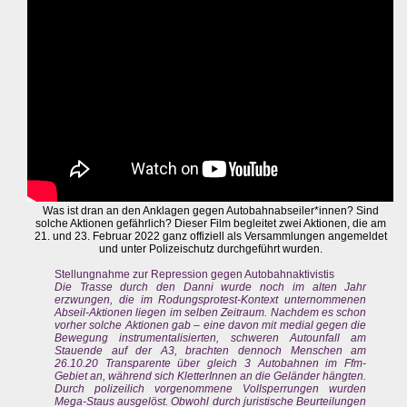
Was ist dran an den Anklagen gegen Autobahnabseiler*innen? Sind
solche Aktionen gefährlich? Dieser Film begleitet zwei Aktionen, die am
21. und 23. Februar 2022 ganz offiziell als Versammlungen angemeldet
und unter Polizeischutz durchgeführt wurden.
Stellungnahme zur Repression gegen Autobahnaktivistis
Die Trasse durch den Danni wurde noch im alten Jahr
erzwungen, die im Rodungsprotest-Kontext unternommenen
Abseil-Aktionen liegen im selben Zeitraum. Nachdem es schon
vorher solche Aktionen gab – eine davon mit medial gegen die
Bewegung instrumentalisierten, schweren Autounfall am
Stauende auf der A3, brachten dennoch Menschen am
26.10.20 Transparente über gleich 3 Autobahnen im Ffm-
Gebiet an, während sich KletterInnen an die Geländer hängten.
Durch polizeilich vorgenommene Vollsperrungen wurden
Mega-Staus ausgelöst. Obwohl durch juristische Beurteilungen