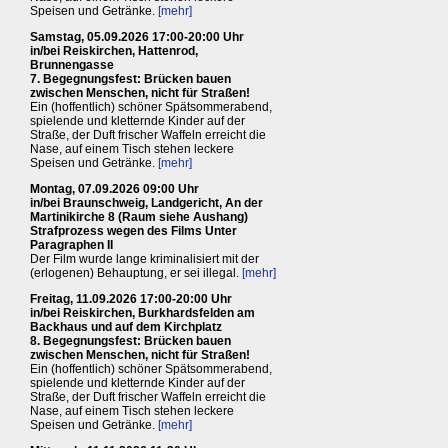
Speisen und Getränke.
[mehr]
Samstag, 05.09.2026 17:00-20:00 Uhr
in/bei Reiskirchen, Hattenrod,
Brunnengasse
7. Begegnungsfest: Brücken bauen
zwischen Menschen, nicht für Straßen!
Ein (hoffentlich) schöner Spätsommerabend,
spielende und kletternde Kinder auf der
Straße, der Duft frischer Waffeln erreicht die
Nase, auf einem Tisch stehen leckere
Speisen und Getränke.
[mehr]
Montag, 07.09.2026 09:00 Uhr
in/bei Braunschweig, Landgericht, An der
Martinikirche 8 (Raum siehe Aushang)
Strafprozess wegen des Films Unter
Paragraphen II
Der Film wurde lange kriminalisiert mit der
(erlogenen) Behauptung, er sei illegal.
[mehr]
Freitag, 11.09.2026 17:00-20:00 Uhr
in/bei Reiskirchen, Burkhardsfelden am
Backhaus und auf dem Kirchplatz
8. Begegnungsfest: Brücken bauen
zwischen Menschen, nicht für Straßen!
Ein (hoffentlich) schöner Spätsommerabend,
spielende und kletternde Kinder auf der
Straße, der Duft frischer Waffeln erreicht die
Nase, auf einem Tisch stehen leckere
Speisen und Getränke.
[mehr]