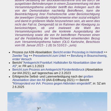
äußere Gestaltung der Blockademaßnahme und die durch sie
ausgelösten Behinderungen in einem Zusammenhang mit dem
Versammlungsthema und/oder betrifft das Anliegen auch die
von der Demonstration nachteilig Betroffenen, kann die
Beeinträchtigung ihrer Freiheitsrechte unter Berücksichtigung
der jeweiligen Umstände möglicherweise eher sozial erträglich
und damit in größerem Maße hinzunehmen sein, als wenn dies
nicht der Fall ist. Demgemäß ist im Rahmen der Abwägung zu
berücksichtigen, ob und inwieweit die Wahl des
Versammlungsortes und die konkrete Ausgestaltung der
Versammlung sowie die von ihr betroffenen Personen einen
auf die Feststellung der Verwerflichkeit einwirkenden Bezug
zum Versammlungsthema haben (OLG Karlsruhe, Beschluss
vom 08. Januar 2015 - 1 (8) Ss 510/13 -, juris).
Prozess zur A39-Abseilaktion:
Bericht erster Prozestag in Helmstedt
++
Zweiter Tag
++
Pressebericht zum Urteil
++
Berufung in Braunschweig,
erster Versuch
Bericht "
Amtsgericht Frankfurt: Haftstrafen für Abseilaktion über der
A5
", in: FR am 1.3.2023
Bericht zum Prozess am Amtsgericht Fürstenfeldbruck
(Abseilaktion
zur IAA 2021), auf: tagesschau am 2.3.2023
Erfolgreiche Selbst- und Laienverteidigung nach der
großen
Abseilaktion über der A9
(IAA-Eröffnung 2021) ++ Bericht
"
Klimaprotest vor IAA: Prozess gegen Aktivisten eingestellt
", in: SZ am
2.6.2025