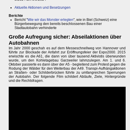
Aktuelle Aktionen und Besetzungen
Berichte
Bericht "
Wie wir das Monster erlegten
", wie in Biel (Schweiz) eine
Bürgerbewegung den bereits beschlossenen Bau einer
Stadtautobahn verhinderte
Große Aufregung sicher: Abseilaktionen über
Autobahnen
Im Jahr 2000 geschah es auf dem Messeschnellweg von Hannover und
führte zur Blockade der Anfahrt zur Eröffnungsfeier der Expo2000. 2015
erwischte es die A61, die dann von über tausend Aktivistis überwunden
wurde, um den Kohletagebau Garzweiler lahmzulegen. Am 1. und 6.
Oktober passierte es dann über der A5 - begleitend zum Protest gegen die
Rodung der Wälder für den Weiterbau der A49. Transpi-Aufhängaktionen
an Straßen- oder Schilderbrücken führte zu umfangreichen Sperrungen
der Autobahn. Der folgende Film schildert Abläufe, Ziele, Hintergründe
und die Rechtsfragen.