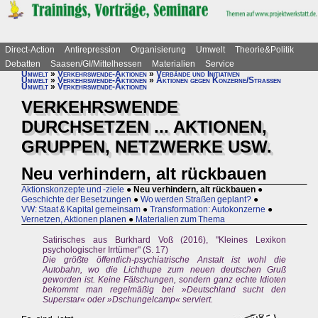
Direct-Action
Antirepression
Organisierung
Umwelt
Theorie&Politik
Debatten
Saasen/GI/Mittelhessen
Materialien
Service
Umwelt
»
Verkehrswende-Aktionen
»
Verbände und Initiativen
Umwelt
»
Verkehrswende-Aktionen
»
Aktionen gegen Konzerne/Straßen
Umwelt
»
Verkehrswende-Aktionen
VERKEHRSWENDE
DURCHSETZEN ... AKTIONEN,
GRUPPEN, NETZWERKE USW.
Neu verhindern, alt rückbauen
Aktionskonzepte und -ziele
●
Neu verhindern, alt rückbauen
●
Geschichte der Besetzungen
●
Wo werden Straßen geplant?
●
VW: Staat & Kapital gemeinsam
●
Transformation: Autokonzerne
●
Vernetzen, Aktionen planen
●
Materialien zum Thema
Satirisches aus Burkhard Voß (2016), "Kleines Lexikon
psychologischer Irrtümer" (S. 17)
Die größte öffentlich-psychiatrische Anstalt ist wohl die
Autobahn, wo die Lichthupe zum neuen deutschen Gruß
geworden ist. Keine Fälschungen, sondern ganz echte Idioten
bekommt man regelmäßig bei »Deutschland sucht den
Superstar« oder »Dschungelcamp« serviert.