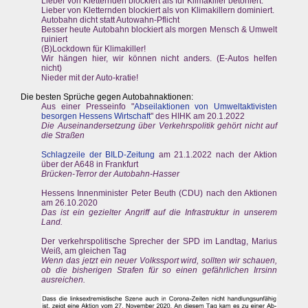
Lieber von Kletternden blockiert als für Klimakiller betoniert.
Lieber von Kletternden blockiert als von Klimakillern dominiert.
Autobahn dicht statt Autowahn-Pflicht
Besser heute Autobahn blockiert als morgen Mensch & Umwelt
ruiniert
(B)Lockdown für Klimakiller!
Wir hängen hier, wir können nicht anders. (E-Autos helfen
nicht)
Nieder mit der Auto-kratie!
Die besten Sprüche gegen Autobahnaktionen:
Aus einer Presseinfo "
Abseilaktionen von Umweltaktivisten
besorgen Hessens Wirtschaft
" des HIHK am 20.1.2022
Die Auseinandersetzung über Verkehrspolitik gehört nicht auf
die Straßen
Schlagzeile der BILD-Zeitung
am 21.1.2022 nach der Aktion
über der A648 in Frankfurt
Brücken-Terror der Autobahn-Hasser
Hessens Innenminister Peter Beuth (CDU) nach den Aktionen
am 26.10.2020
Das ist ein gezielter Angriff auf die Infrastruktur in unserem
Land.
Der verkehrspolitische Sprecher der SPD im Landtag, Marius
Weiß, am gleichen Tag
Wenn das jetzt ein neuer Volkssport wird, sollten wir schauen,
ob die bisherigen Strafen für so einen gefährlichen Irrsinn
ausreichen.