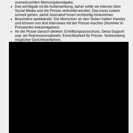
unerwünschten Meinungskundgabe.
Das wichtigste ist die Außenwirkung, daher sollte sie intensiv über
Social Media und die Presse verbreitet werden. Das muss zudem
schnell gehen, damit Journalist*innen rechtzeitig hinkommen.
Besonders spektakulär: Die Menschen an den Seilen haben Handys
und können von dort Interviews mit der Presse machen (Nummer in
Presseinfos bekanntgeben).
An die Phase danach denken: Ermittlungsausschuss, Gesa-Support
usw. als Repressionsabwehr. Erreichbarkeit für Presse. Vorbereitung
möglicher Gerichtsverfahren.