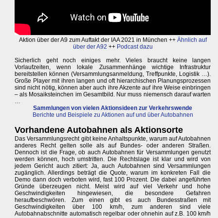
Aktion über der A9 zum Auftakt der IAA 2021 in München ++
Ähnlich auf
über der A92
++
Podcast dazu
Sicherlich geht noch einiges mehr. Vieles braucht keine langen
Vorlaufzeiten, wenn lokale Zusammenhänge wichtige Infrastruktur
bereitstellen können (Versammlungsanmeldung, Treffpunkte, Logistik …).
Große Player mit ihren langen und oft hierarchischen Planungsprozessen
sind nicht nötig, können aber auch ihre Akzente auf ihre Weise einbringen
– als Mosaiksteinchen im Gesamtbild. Nur muss niemensch darauf warten
…
Sammlungen von vielen Aktionsideen zur Verkehrswende
Berichte und Beispiele zu Aktionen auf und über Autobahnen
Vorhandene Autobahnen als Aktionsorte
Das Versammlungsrecht gibt keine Anhaltspunkte, warum auf Autobahnen
anderes Recht gelten solle als auf Bundes- oder anderen Straßen.
Dennoch ist die Frage, ob auch Autobahnen für Versammlungen genutzt
werden können, hoch umstritten. Die Rechtslage ist klar und wird von
jedem Gericht auch zitiert: Ja, auch Autobahnen sind Versammlungen
zugänglich. Allerdings beträgt die Quote, warum im konkreten Fall die
Demo dann doch verboten wird, fast 100 Prozent. Die dabei angeführten
Gründe überzeugen nicht. Meist wird auf viel Verkehr und hohe
Geschwindigkeiten hingewiesen, die besondere Gefahren
heraufbeschwören. Zum einen gibt es auch Bundesstraßen mit
Geschwindigkeiten über 100 km/h, zum anderen sind viele
Autobahnabschnitte automatisch regelbar oder ohnehin auf z.B. 100 km/h