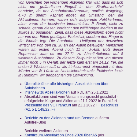
von Gerichten bei vorherigen Aktionen klar war, dass es sich
nicht um „gefährlichen Eingriff in den Straßenverkehr“
handelte, da der Autobahnstraßenraum, amtlich festgelegt,
4,70 m überm Asphalt endet, ein Umstand, den die
AktivistInnen kennen, waren sich aufgeregte PolitikerInnen,
allen voran der hessische Innenminister P. Beuth, nicht zu
schade, genau diesen Verdacht den willfährigen Medien in die
Mikros zu posaunen. Zeigt, dass diese Aktionsform eben nicht
nur von den Eliten gebilligter Protest ist, sondern den Finger in
die Wunde legt. Die Autobahn – Heiligtum der deutschen
Wirtschaft! Von den ca. 30 an der Aktion beteiligten Menschen
waren am ersten Abend noch 11 in U-Haft. Trotz dieser
Repression kam es am 27.11. zu Abseil-Aktionen auf 8
weiteren Autobahnen. Zu diesem Zeitpunkt saßen von diesen
immer noch 5 in U-Haft, der letzte kam erst am 14.12. frei, die
ersten 2 Wochen saß er als Linksterrorist eingestuft mit dem
Mörder von W. Lübke im Hochsicherheitstrakt. Politische Justiz
in Reinform. Wir beobachten die Entwicklung.
Überblick über alle bisherigen Abseilaktionen über
Autobahnen
Interview zu Abseilaktionen
auf RDL am 25.1.2022
Abseilaktionen sind vom Versammlungsrecht geschützt -
erfolgreiche Klage und Aktion am 21.1.2022 in Frankfurt
Presseinfo des VG Frankfurt
am 21.1.2022 ++
Beschluss
(Az. 5 L 148/22. F)
Berichte zu den Aktionen rund um Bremen
auf dem
Autofrei-Blog
Berichte weiterer Aktionen:
Konflikt um Abseilaktion Ende 2020 über A5
(als