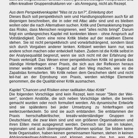
offen-kreativer Gruppenstrukturen vor - als Anregung, nicht als Rezept.
Aus dem Perspektivenkapitel "Was ist zu tun?", Einleitung dort
Dieses Buch soll perspektivisch sein und Handlungsoptionen auch für all
diejenigen beschreiben, die in oder mit Attac aktiv sind und es bleiben
wollen oder die nach Alternativen suchen. Kritik und Demaskierung tragen
das Risiko, dass Menschen resignieren, weil "alles nichts bringt". Darum
folgt ein umfangreiches Kapitel mit konkreten Ideen - ohne Anspruch auf
Vollständigkeit. Denn eine reine Kritik bliebe auf der reaktiven Ebene
stehen. Sie ist nicht perspektivisch und vorwärtsdrängend, sondern lässt
sich durch Vorgaben anderer lenken. Kritisiert werden kann nur, was
andere schon machen oder entwickelt haben. Zudem ist die Kritik selbst in
der Analysequalität begrenzt, wenn sie sich nicht mit der Erfahrung der
Praxis verknüpft. Das Wesen einer perspektivischen Kritik ist gerade das
ständige Hinterfragen einer Praxis, die sich aus der Reflexion heraus
immer weiter entwickelt - fragend auf den Weg machen, wie es die
Zapatistas formulierten. Wo Kritik neben dem Geschehen steht und nicht
teil-hat an der Erprobung von Praxis, werden wichtige Elemente
genommen, die die Qualität einer Kritik ausmachen.
Kapitel "Chancen und Risiken einer radikalen Attac-Kritik"
Die folgenden Vorschläge sind kein Rezept, kein neuer "Stein der Wei-
sen", sondern Anstöße, die sich neben Vorschläge stellen, die bereits
gemacht wurden oder noch formuliert werden. Als dynamische Entwürfe
sind sie spätestens bei jeder Umsetzung zu hinterfragen und
weiterzuentwickeln. So sind sie auch entstanden. Sie entstammen der
Praxis herrschaftskritischer, kreativ-widerständiger Gruppen in
Deutschland, die zwar klein sind und von größeren Organisationen und
ihren Eliten meist ausgegrenzt werden. Dennoch sind sie im lokalen,
regionalen und auch überregionalen Rahmen spürbar. Sie bilden keine
feste Organisation, haben keinen gemeinsamen Namen, stehen in keinen
Abhängigkeitsver-hältnissen und können genau das tun, was die