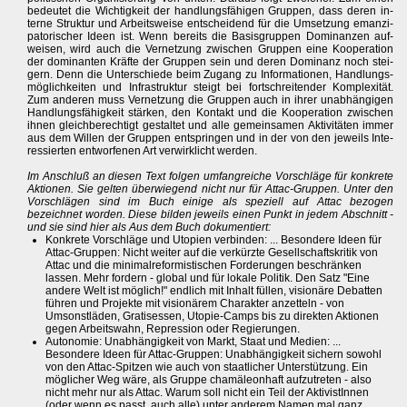
bedeutet die Wichtigkeit der handlungsfähigen Gruppen, dass deren in-
terne Struktur und Arbeitsweise entscheidend für die Umsetzung emanzi-
patorischer Ideen ist. Wenn bereits die Basisgruppen Dominanzen auf-
weisen, wird auch die Vernetzung zwischen Gruppen eine Kooperation
der dominanten Kräfte der Gruppen sein und deren Dominanz noch stei-
gern. Denn die Unterschiede beim Zugang zu Informationen, Handlungs-
möglichkeiten und Infrastruktur steigt bei fortschreitender Komplexität.
Zum anderen muss Vernetzung die Gruppen auch in ihrer unabhängigen
Handlungsfähigkeit stärken, den Kontakt und die Kooperation zwischen
ihnen gleichberechtigt gestaltet und alle gemeinsamen Aktivitäten immer
aus dem Willen der Gruppen entspringen und in der von den jeweils Inte-
ressierten entworfenen Art verwirklicht werden.
Im Anschluß an diesen Text folgen umfangreiche Vorschläge für konkrete
Aktionen. Sie gelten überwiegend nicht nur für Attac-Gruppen. Unter den
Vorschlägen sind im Buch einige als speziell auf Attac bezogen
bezeichnet worden. Diese bilden jeweils einen Punkt in jedem Abschnitt -
und sie sind hier als Aus dem Buch dokumentiert:
Konkrete Vorschläge und Utopien verbinden: ... Besondere Ideen für
Attac-Gruppen: Nicht weiter auf die verkürzte Gesellschaftskritik von
Attac und die minimalreformistischen Forderungen beschränken
lassen. Mehr fordern - global und für lokale Politik. Den Satz "Eine
andere Welt ist möglich!" endlich mit Inhalt füllen, visionäre Debatten
führen und Projekte mit visionärem Charakter anzetteln - von
Umsonstläden, Gratisessen, Utopie-Camps bis zu direkten Aktionen
gegen Arbeitswahn, Repression oder Regierungen.
Autonomie: Unabhängigkeit von Markt, Staat und Medien: ...
Besondere Ideen für Attac-Gruppen: Unabhängigkeit sichern sowohl
von den Attac-Spitzen wie auch von staatlicher Unterstützung. Ein
möglicher Weg wäre, als Gruppe chamäleonhaft aufzutreten - also
nicht mehr nur als Attac. Warum soll nicht ein Teil der AktivistInnen
(oder wenn es passt, auch alle) unter anderem Namen mal ganz