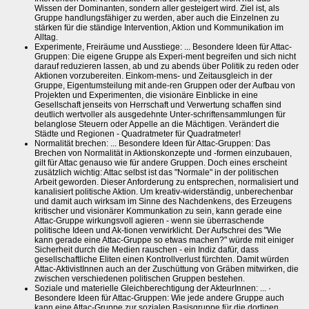
Wissen der Dominanten, sondern aller gesteigert wird. Ziel ist, als
Gruppe handlungsfähiger zu werden, aber auch die Einzelnen zu
stärken für die ständige Intervention, Aktion und Kommunikation im
Alltag.
Experimente, Freiräume und Ausstiege: ... Besondere Ideen für Attac-
Gruppen: Die eigene Gruppe als Experi-ment begreifen und sich nicht
darauf reduzieren lassen, ab und zu abends über Politik zu reden oder
Aktionen vorzubereiten. Einkom-mens- und Zeitausgleich in der
Gruppe, Eigentumsteilung mit ande-ren Gruppen oder der Aufbau von
Projekten und Experimenten, die visionäre Einblicke in eine
Gesellschaft jenseits von Herrschaft und Verwertung schaffen sind
deutlich wertvoller als ausgedehnte Unter-schriftensammlungen für
belanglose Steuern oder Appelle an die Mächtigen. Verändert die
Städte und Regionen - Quadratmeter für Quadratmeter!
Normalität brechen: ... Besondere Ideen für Attac-Gruppen: Das
Brechen von Normalität in Aktionskonzepte und -formen einzubauen,
gilt für Attac genauso wie für andere Gruppen. Doch eines erscheint
zusätzlich wichtig: Attac selbst ist das "Normale" in der politischen
Arbeit geworden. Dieser Anforderung zu entsprechen, normalisiert und
kanalisiert politische Aktion. Um kreativ-widerständig, unberechenbar
und damit auch wirksam im Sinne des Nachdenkens, des Erzeugens
kritischer und visionärer Kommunkation zu sein, kann gerade eine
Attac-Gruppe wirkungsvoll agieren - wenn sie überraschende
politische Ideen und Ak-tionen verwirklicht. Der Aufschrei des "Wie
kann gerade eine Attac-Gruppe so etwas machen?" würde mit einiger
Sicherheit durch die Medien rauschen - ein Indiz dafür, dass
gesellschaftliche Eliten einen Kontrollverlust fürchten. Damit würden
Attac-AktivistInnen auch an der Zuschüttung von Gräben mitwirken, die
zwischen verschiedenen politischen Gruppen bestehen.
Soziale und materielle Gleichberechtigung der AkteurInnen: ... ·
Besondere Ideen für Attac-Gruppen: Wie jede andere Gruppe auch
kann eine Attac-Gruppe zur sozialen Basisgruppe für die dortigen