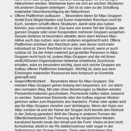
AkteurInnen werden. Wahlweise kann sie sich an solchen Strukturen
mit anderen Gruppen beteiligen - Ziel ist so oder so die Schaffung
materieller Gleichberechtigung der AkteurInnen.
Offene Plattformen aufbauen: ... Besondere Ideen für Attac-Gruppen:
Hortet Eure Möglichkeiten und Euren materiellen Reichtum nicht für
Euch, sondern schafft offene Strukturen, damit viele das nutzen
können, was vorhanden ist. Das kann von einem Teil der Gruppe, der
ganzen Gruppe oder einer Kooperation mehrerer Gruppen ausgehen.
Gerade letzteres ist besonders attraktiv, denn dann können Attac-
Aktive auch das nutzen, was von anderen eingebracht wird. Offene
Plattformen erhöhen den Reichtum aller, weil dieser nicht mehr
individuell ist. Denn Reichtum ist nur dann sinnvoll, wenn er auch
nutzbar ist. Da der Anteil materiell gut gestellter Personen in Attac-
Gruppen recht hoch ist, zudem Attac-Gruppen und die mit ihnen
verBUNDenen Organisationen teilweise erhebliche Zuschüsse
erhalten, wäre es besonders wichtig, dass sich solche Gruppen am
Aufbau offener Plattformen beteiligen. Wichtig ist, dass aus dem
Einbringen materieller Ressourcen kein Anspruch an Kontrolle
geknüpft wird.
Gegenöffentlichkeit: ... Besondere Ideen für Attac-Gruppen: Die
meisten Attac-Gruppen gehen bislang den bequemen, d.h. vor allem
den normalen Weg. Mit oder ohne Beziehungen zu Medien werden
Presseinformationen geschrieben. Prominente helfen dabei, bekannt
zu werden. Subversive Elemente oder der Aufbau eigener Medien
gehören selten zum Repertoire des Handelns. Früher oder später wird
das für Attac-Gruppen ohnehin zum Verhängnis. Wenn der Hype von
Attac vorüber ist und der Name der Gruppe nicht bereits den Abdruck
in der Zeitung garantiert, fehlt die Übung in anderen Formen der
Öffentlichkeitsarbeit. Die Fixierung auf die bürgerlichen Medien
kanalisiert bereits heute den Inhalt und die Form. Vieles ist dort nicht
formulierbar, bleibt in der Re-daktionszensur oder sogar in der
Selbstzensur der Gruppe hängen. Denn viele formulieren ihre