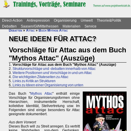
Direct-Action
Antirepression
Organisierung
Umwelt
Theorie&Politik
Debatten
Saasen/GI/Mittelhessen
Materialien
Service
Debatten
»
Attac
»
Buch Mythos Attac
NEUE IDEEN FÜR ATTAC?
Vorschläge für Attac aus dem Buch
"Mythos Attac" (Auszüge)
1.
Vorschläge für Attac aus dem Buch "Mythos Attac" (Auszüge)
2.
Strukturvorschläge und -debatten innerhalb von Attac
3.
Weitere Positionen und Vorschläge in und um Attac
4.
Die wichtigsten Zitateseiten zu Attac
5.
Links zu Kritik an Strukturen
6.
Links zu Ideen einer Organisierung von unten
Das Buch "
Mythos Attac
" enthält einige
Vorschläge für Organisierungsformen ohne
Hierarchien, instrumentelle Herrschaft,
kollektive Identität, Stellvertretung usw. Im
Folgenden sind einige besonders für Attac
geeignete dokumentiert.
Aus dem Vorwort
Dieses Buch will zu Streit anregen. Es vertritt
keine Wahrheiten, son-dern Gedanken,