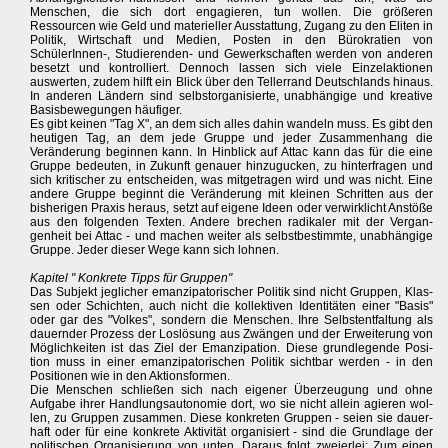
Menschen, die sich dort engagieren, tun wollen. Die größeren
Ressourcen wie Geld und materieller Ausstattung, Zugang zu den Eliten in
Politik, Wirtschaft und Medien, Posten in den Bürokratien von
SchülerInnen-, Studierenden- und Gewerkschaften werden von anderen
besetzt und kontrolliert. Dennoch lassen sich viele Einzelaktionen
auswerten, zudem hilft ein Blick über den Tellerrand Deutschlands hinaus.
In anderen Ländern sind selbstorganisierte, unabhängige und kreative
Basisbewegungen häufiger.
Es gibt keinen "Tag X", an dem sich alles dahin wandeln muss. Es gibt den
heutigen Tag, an dem jede Gruppe und jeder Zusammenhang die
Veränderung beginnen kann. In Hinblick auf Attac kann das für die eine
Gruppe bedeuten, in Zukunft genauer hinzugucken, zu hinterfragen und
sich kritischer zu entscheiden, was mitgetragen wird und was nicht. Eine
andere Gruppe beginnt die Veränderung mit kleinen Schritten aus der
bisherigen Praxis heraus, setzt auf eigene Ideen oder verwirklicht Anstöße
aus den folgenden Texten. Andere brechen radikaler mit der Vergan-
genheit bei Attac - und machen weiter als selbstbestimmte, unabhängige
Gruppe. Jeder dieser Wege kann sich lohnen.
Kapitel " Konkrete Tipps für Gruppen"
Das Subjekt jeglicher emanzipatorischer Politik sind nicht Gruppen, Klas-
sen oder Schichten, auch nicht die kollektiven Identitäten einer "Basis"
oder gar des "Volkes", sondern die Menschen. Ihre Selbstentfaltung als
dauernder Prozess der Loslösung aus Zwängen und der Erweiterung von
Möglichkeiten ist das Ziel der Emanzipation. Diese grundlegende Posi-
tion muss in einer emanzipatorischen Politik sichtbar werden - in den
Positionen wie in den Aktionsformen.
Die Menschen schließen sich nach eigener Überzeugung und ohne
Aufgabe ihrer Handlungsautonomie dort, wo sie nicht allein agieren wol-
len, zu Gruppen zusammen. Diese konkreten Gruppen - seien sie dauer-
haft oder für eine konkrete Aktivität organisiert - sind die Grundlage der
politischen Organisierung von unten. Daraus folgt zweierlei: Zum einen