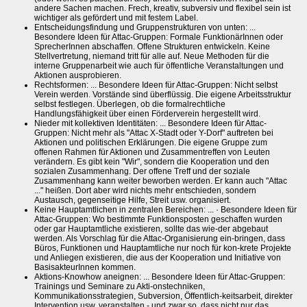
andere Sachen machen. Frech, kreativ, subversiv und flexibel sein ist
wichtiger als gefördert und mit festem Label.
Entscheidungsfindung und Gruppenstrukturen von unten: ...
Besondere Ideen für Attac-Gruppen: Formale FunktionärInnen oder
SprecherInnen abschaffen. Offene Strukturen entwickeln. Keine
Stellvertretung, niemand tritt für alle auf. Neue Methoden für die
interne Gruppenarbeit wie auch für öffentliche Veranstaltungen und
Aktionen ausprobieren.
Rechtsformen: ... Besondere Ideen für Attac-Gruppen: Nicht selbst
Verein werden. Vorstände sind überflüssig. Die eigene Arbeitsstruktur
selbst festlegen. Überlegen, ob die formalrechtliche
Handlungsfähigkeit über einen Förderverein hergestellt wird.
Nieder mit kollektiven Identitäten: ... Besondere Ideen für Attac-
Gruppen: Nicht mehr als "Attac X-Stadt oder Y-Dorf" auftreten bei
Aktionen und politischen Erklärungen. Die eigene Gruppe zum
offenen Rahmen für Aktionen und Zusammentreffen von Leuten
verändern. Es gibt kein "Wir", sondern die Kooperation und den
sozialen Zusammenhang. Der offene Treff und der soziale
Zusammenhang kann weiter beworben werden. Er kann auch "Attac
..." heißen. Dort aber wird nichts mehr entschieden, sondern
Austausch, gegenseitige Hilfe, Streit usw. organisiert.
Keine Hauptamtlichen in zentralen Bereichen: ... · Besondere Ideen für
Attac-Gruppen: Wo bestimmte Funktionsposten geschaffen wurden
oder gar Hauptamtliche existieren, sollte das wie-der abgebaut
werden. Als Vorschlag für die Attac-Organisierung ein-bringen, dass
Büros, Funktionen und Hauptamtliche nur noch für kon-krete Projekte
und Anliegen existieren, die aus der Kooperation und Initiative von
BasisakteurInnen kommen.
Aktions-Knowhow aneignen: ... Besondere Ideen für Attac-Gruppen:
Trainings und Seminare zu Akti-onstechniken,
Kommunikationsstrategien, Subversion, Öffentlich-keitsarbeit, direkter
Intervention usw. veranstalten - und zwar so, dass nicht nur das