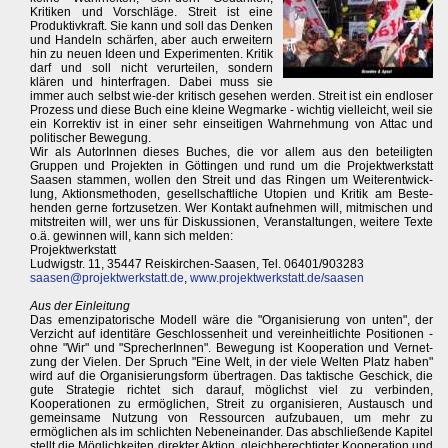
Kritiken und Vorschläge. Streit ist eine
Produktivkraft. Sie kann und soll das Denken
und Handeln schärfen, aber auch erweitern
hin zu neuen Ideen und Experimenten. Kritik
darf und soll nicht verurteilen, sondern
klären und hinterfragen. Dabei muss sie
immer auch selbst wie-der kritisch gesehen werden. Streit ist ein endloser
Prozess und diese Buch eine kleine Wegmarke - wichtig vielleicht, weil sie
ein Korrektiv ist in einer sehr einseitigen Wahrnehmung von Attac und
politischer Bewegung.
Wir als AutorInnen dieses Buches, die vor allem aus den beteiligten
Gruppen und Projekten in Göttingen und rund um die Projektwerkstatt
Saasen stammen, wollen den Streit und das Ringen um Weiterentwick-
lung, Aktionsmethoden, gesellschaftliche Utopien und Kritik am Beste-
henden gerne fortzusetzen. Wer Kontakt aufnehmen will, mitmischen und
mitstreiten will, wer uns für Diskussionen, Veranstaltungen, weitere Texte
o.ä. gewinnen will, kann sich melden:
Projektwerkstatt
Ludwigstr. 11, 35447 Reiskirchen-Saasen, Tel. 06401/903283
saasen@projektwerkstatt.de
,
www.projektwerkstatt.de/saasen
Aus der Einleitung
Das emenzipatorische Modell wäre die "Organisierung von unten", der
Verzicht auf identitäre Geschlossenheit und vereinheitlichte Positionen -
ohne "Wir" und "SprecherInnen". Bewegung ist Kooperation und Vernet-
zung der Vielen. Der Spruch "Eine Welt, in der viele Welten Platz haben"
wird auf die Organisierungsform übertragen. Das taktische Geschick, die
gute Strategie richtet sich darauf, möglichst viel zu verbinden,
Kooperationen zu ermöglichen, Streit zu organisieren, Austausch und
gemeinsame Nutzung von Ressourcen aufzubauen, um mehr zu
ermöglichen als im schlichten Nebeneinander. Das abschließende Kapitel
stellt die Möglichkeiten direkter Aktion, gleichberechtigter Kooperation und