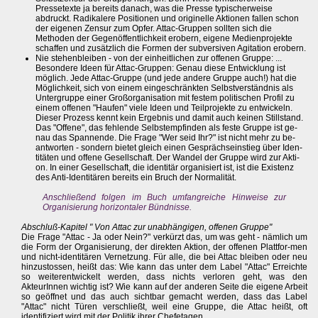
Pressetexte ja bereits danach, was die Presse typischerweise
abdruckt. Radikalere Positionen und originelle Aktionen fallen schon
der eigenen Zensur zum Opfer. Attac-Gruppen sollten sich die
Methoden der Gegenöffentlichkeit erobern, eigene Medienprojekte
schaffen und zusätzlich die Formen der subversiven Agitation erobern.
Nie stehenbleiben - von der einheitlichen zur offenen Gruppe: ...
Besondere Ideen für Attac-Gruppen: Genau diese Entwicklung ist
möglich. Jede Attac-Gruppe (und jede andere Gruppe auch!) hat die
Möglichkeit, sich von einem eingeschränkten Selbstverständnis als
Untergruppe einer Großorganisation mit festem politischen Profil zu
einem offenen "Haufen" viele Ideen und Teilprojekte zu entwickeln.
Dieser Prozess kennt kein Ergebnis und damit auch keinen Stillstand.
Das "Offene", das fehlende Selbstempfinden als feste Gruppe ist ge-
nau das Spannende. Die Frage "Wer seid Ihr?" ist nicht mehr zu be-
antworten - sondern bietet gleich einen Gesprächseinstieg über Iden-
titäten und offene Gesellschaft. Der Wandel der Gruppe wird zur Akti-
on. In einer Gesellschaft, die identitär organisiert ist, ist die Existenz
des Anti-Identitären bereits ein Bruch der Normalität.
Anschließend folgen im Buch umfangreiche Hinweise zur
Organisierung horizontaler Bündnisse.
Abschluß-Kapitel " Von Attac zur unabhängigen, offenen Gruppe"
Die Frage "Attac - Ja oder Nein?" verkürzt das, um was geht - nämlich um
die Form der Organisierung, der direkten Aktion, der offenen Plattfor-men
und nicht-identitären Vernetzung. Für alle, die bei Attac bleiben oder neu
hinzustossen, heißt das: Wie kann das unter dem Label "Attac" Erreichte
so weiterentwickelt werden, dass nichts verloren geht, was den
AkteurInnen wichtig ist? Wie kann auf der anderen Seite die eigene Arbeit
so geöffnet und das auch sichtbar gemacht werden, dass das Label
"Attac" nicht Türen verschließt, weil eine Gruppe, die Attac heißt, oft
identifiziert wird mit der Politik ihrer Chefetagen.