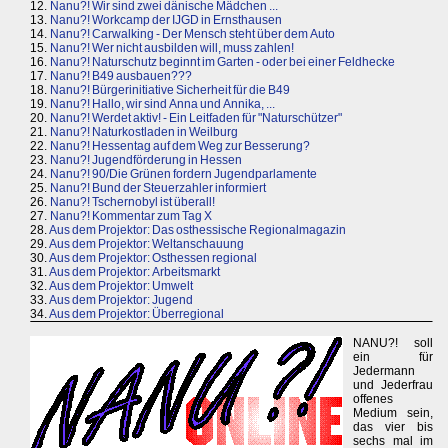
12.
Nanu?! Wir sind zwei dänische Mädchen ...
13.
Nanu?! Workcamp der IJGD in Ernsthausen
14.
Nanu?! Carwalking - Der Mensch steht über dem Auto
15.
Nanu?! Wer nicht ausbilden will, muss zahlen!
16.
Nanu?! Naturschutz beginnt im Garten - oder bei einer Feldhecke
17.
Nanu?! B49 ausbauen???
18.
Nanu?! Bürgerinitiative Sicherheit für die B49
19.
Nanu?! Hallo, wir sind Anna und Annika, ...
20.
Nanu?! Werdet aktiv! - Ein Leitfaden für "Naturschützer"
21.
Nanu?! Naturkostladen in Weilburg
22.
Nanu?! Hessentag auf dem Weg zur Besserung?
23.
Nanu?! Jugendförderung in Hessen
24.
Nanu?! 90/Die Grünen fordern Jugendparlamente
25.
Nanu?! Bund der Steuerzahler informiert
26.
Nanu?! Tschernobyl ist überall!
27.
Nanu?! Kommentar zum Tag X
28.
Aus dem Projektor: Das osthessische Regionalmagazin
29.
Aus dem Projektor: Weltanschauung
30.
Aus dem Projektor: Osthessen regional
31.
Aus dem Projektor: Arbeitsmarkt
32.
Aus dem Projektor: Umwelt
33.
Aus dem Projektor: Jugend
34.
Aus dem Projektor: Überregional
NANU?! soll
ein für
Jedermann
und Jederfrau
offenes
Medium sein,
das vier bis
sechs mal im