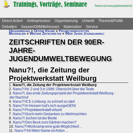
Direct-Action
Antirepression
Organisierung
Umwelt
Theorie&Politik
Debatten
Saasen/GI/Mittelhessen
Materialien
Service
Organisierung
»
Offene Räume
»
Projektwerkstätten
Materialien
»
Weitere Zeitschriften
»
90er Jahre Jugendumwelt
ZEITSCHRIFTEN DER 90ER-
JAHRE-
JUGENDUMWELTBEWEGUNG
Nanu?!, die Zeitung der
Projektwerkstatt Weilburg
1.
Nanu?!, die Zeitung der Projektwerkstatt Weilburg
2.
Nanu?! Nr. 2 und 3 in 1996: Übersicht über die Texte
3.
Nanu?!, das erste Zeitungsprojekt der Projektwerkstatt Weilburg -
der Nachruf
4.
Nanu?! ICE-Limburg: zu schnell zu steil
5.
Nanu?! In Hessen hat's sich ausgeGENt
6.
Nanu?! Projektwerkstatt virtuell
7.
Nanu?! Noch mehr Gedanken zu Weihnachten
8.
Nanu?! Jochen ist der Beste
9.
Nanu?! Den Bock zum Gärtner machen?
10.
Nanu?! Workcamp eine gute Möglichkeit ...
11.
Nanu?! Hi! Mein Name ist Anton ...