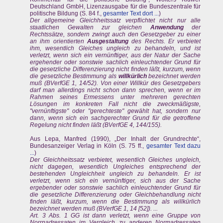
Deutschland GmbH, Lizenzausgabe für die Bundeszentrale für
politische Bildung (S. 84 f.,
gesamter Text dort ...
)
Der allgemeine Gleichheitssatz verpflichtet nicht nur alle
staatlichen Gewalten zur gleichen
Anwendung
der
Rechtssätze, sondern zwingt auch den Gesetzgeber zu einer
an ihm orientierten
Ausgestaltung
des Rechts. Er verbietet
ihm, wesentlich Gleiches ungleich zu behandeln, und ist
verletzt, wenn sich ein vernünftiger, aus der Natur der Sache
ergehender oder sonstwie sachlich einleuchtender Grund für
die gesetzliche Differenzierung nicht finden läßt, kurzum, wenn
die gesetzliche Bestimmung als
willkürlich
bezeichnet werden
muß (BVerfGE 1, 14/52). Von einer Willkür des Gesetzgebers
darf man allerdings nicht schon dann sprechen, wenn er im
Rahmen seines Ermessens unter mehreren gerechten
Lösungen im konkreten Fall nicht die zweckmäßigste,
"vernünftigste" oder "gerechteste" gewählt hat, sondern nur
dann, wenn sich ein sachgerechter Grund für die getroffene
Regelung nicht finden läßt (BVerfGE 4, 144/155).
Aus Lepa, Manfred (1990), „Der Inhalt der Grundrechte“,
Bundesanzeiger Verlag in Köln (S. 75 ff.,
gesamter Text dazu
...
)
Der Gleichheitssatz verbietet, wesentlich Gleiches ungleich,
nicht dagegen, wesentlich Ungleiches entsprechend der
bestehenden Ungleichheit ungleich zu behandeln. Er ist
verletzt, wenn sich ein vernünftiger, sich aus der Sache
ergebender oder sonstwie sachlich einleuchtender Grund für
die gesetzliche Differenzierung oder Gleichbehandlung nicht
finden läßt, kurzum, wenn die Bestimmung als willkürlich
bezeichnet werden muß (BVerfGE 1, 14 [52]). ...
Art. 3 Abs. 1 GG ist dann verletzt, wenn eine Gruppe von
Norrnadressaten im Vergleich zu anderen Normadressaten