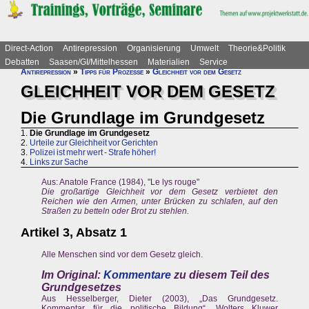
Direct-Action
Antirepression
Organisierung
Umwelt
Theorie&Politik
Debatten
Saasen/GI/Mittelhessen
Materialien
Service
Antirepression
»
Tipps für Prozesse
»
Gleichheit vor dem Gesetz
GLEICHHEIT VOR DEM GESETZ
Die Grundlage im Grundgesetz
1.
Die Grundlage im Grundgesetz
2.
Urteile zur Gleichheit vor Gerichten
3.
Polizei ist mehr wert - Strafe höher!
4.
Links zur Sache
Aus: Anatole France (1984), "Le lys rouge"
Die großartige Gleichheit vor dem Gesetz verbietet den
Reichen wie den Armen, unter Brücken zu schlafen, auf den
Straßen zu betteln oder Brot zu stehlen.
Artikel 3, Absatz 1
Alle Menschen sind vor dem Gesetz gleich.
Im Original:
Kommentare
zu diesem Teil des
Grundgesetzes
Aus Hesselberger, Dieter (2003), „Das Grundgesetz.
Kommentar für die politische Bildung“, Wolters Kluwer