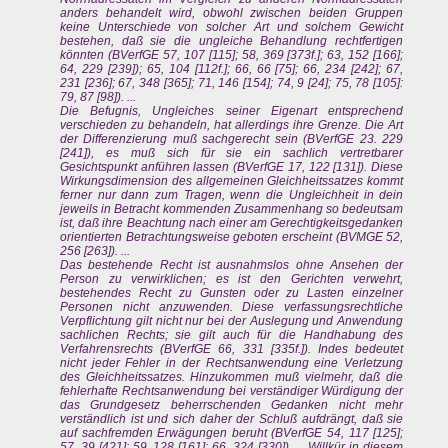
anders behandelt wird, obwohl zwischen beiden Gruppen
keine Unterschiede von solcher Art und solchem Gewicht
bestehen, daß sie die ungleiche Behandlung rechtfertigen
könnten (BVerfGE 57, 107 [115]; 58, 369 [373f.]; 63, 152 [166];
64, 229 [239]); 65, 104 [112f.]; 66, 66 [75]; 66, 234 [242]; 67,
231 [236]; 67, 348 [365]; 71, 146 [154]; 74, 9 [24]; 75, 78 [105]:
79, 87 [98]). ...
Die Befugnis, Ungleiches seiner Eigenart entsprechend
verschieden zu behandeln, hat allerdings ihre Grenze. Die Art
der Differenzierung muß sachgerecht sein (BVerfGE 23. 229
[241]), es muß sich für sie ein sachlich vertretbarer
Gesichtspunkt anführen lassen (BVerfGE 17, 122 [131]). Diese
Wirkungsdimension des allgemeinen Gleichheitssatzes kommt
ferner nur dann zum Tragen, wenn die Ungleichheit in dein
jeweils in Betracht kommenden Zusammenhang so bedeutsam
ist, daß ihre Beachtung nach einer am Gerechtigkeitsgedanken
orientierten Betrachtungsweise geboten erscheint (BVMGE 52,
256 [263]). ...
Das bestehende Recht ist ausnahmslos ohne Ansehen der
Person zu verwirklichen; es ist den Gerichten verwehrt,
bestehendes Recht zu Gunsten oder zu Lasten einzelner
Personen nicht anzuwenden. Diese verfassungsrechtliche
Verpflichtung gilt nicht nur bei der Auslegung und Anwendung
sachlichen Rechts; sie gilt auch für die Handhabung des
Verfahrensrechts (BVerfGE 66, 331 [335f.]). Indes bedeutet
nicht jeder Fehler in der Rechtsanwendung eine Verletzung
des Gleichheitssatzes. Hinzukommen muß vielmehr, daß die
fehlerhafte Rechtsanwendung bei verständiger Würdigung der
das Grundgesetz beherrschenden Gedanken nicht mehr
verständlich ist und sich daher der Schluß aufdrängt, daß sie
auf sachfremden Erwägungen beruht (BVerfGE 54, 117 [125];
57, 39 [421]; 59, 128 [161]; 66, 324 [330]). ... Willkür in diesem