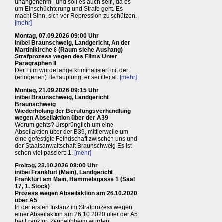
unangenehm - und soll es auch sein, da es
um Einschüchterung und Strafe geht. Es
macht Sinn, sich vor Repression zu schützen.
[mehr]
Montag, 07.09.2026 09:00 Uhr
in/bei Braunschweig, Landgericht, An der
Martinikirche 8 (Raum siehe Aushang)
Strafprozess wegen des Films Unter
Paragraphen II
Der Film wurde lange kriminalisiert mit der
(erlogenen) Behauptung, er sei illegal.
[mehr]
Montag, 21.09.2026 09:15 Uhr
in/bei Braunschweig, Landgericht
Braunschweig
Wiederholung der Berufungsverhandlung
wegen Abseilaktion über der A39
Worum gehts? Ursprünglich um eine
Abseilaktion über der B39, mittlerweile um
eine gefestigte Feindschaft zwischen uns und
der Staatsanwaltschaft Braunschweig Es ist
schon viel passiert: 1.
[mehr]
Freitag, 23.10.2026 08:00 Uhr
in/bei Frankfurt (Main), Landgericht
Frankfurt am Main, Hammelsgasse 1 (Saal
17, 1. Stock)
Prozess wegen Abseilaktion am 26.10.2020
über A5
In der ersten Instanz im Strafprozess wegen
einer Abseilaktion am 26.10.2020 über der A5
bei Frankfurt Zeppelinheim wurden