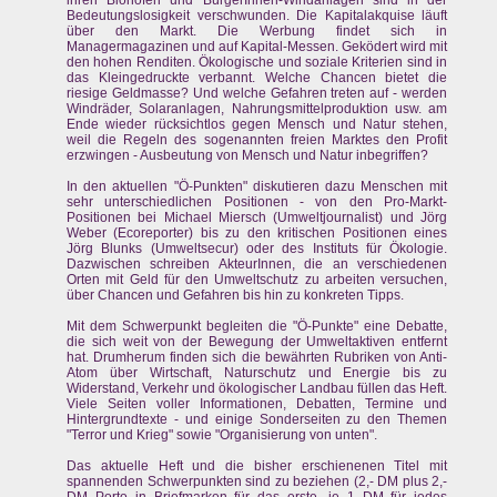
ihren Biohöfen und BürgerInnen-Windanlagen sind in der
Bedeutungslosigkeit verschwunden. Die Kapitalakquise läuft
über den Markt. Die Werbung findet sich in
Managermagazinen und auf Kapital-Messen. Geködert wird mit
den hohen Renditen. Ökologische und soziale Kriterien sind in
das Kleingedruckte verbannt. Welche Chancen bietet die
riesige Geldmasse? Und welche Gefahren treten auf - werden
Windräder, Solaranlagen, Nahrungsmittelproduktion usw. am
Ende wieder rücksichtlos gegen Mensch und Natur stehen,
weil die Regeln des sogenannten freien Marktes den Profit
erzwingen - Ausbeutung von Mensch und Natur inbegriffen?
In den aktuellen "Ö-Punkten" diskutieren dazu Menschen mit
sehr unterschiedlichen Positionen - von den Pro-Markt-
Positionen bei Michael Miersch (Umweltjournalist) und Jörg
Weber (Ecoreporter) bis zu den kritischen Positionen eines
Jörg Blunks (Umweltsecur) oder des Instituts für Ökologie.
Dazwischen schreiben AkteurInnen, die an verschiedenen
Orten mit Geld für den Umweltschutz zu arbeiten versuchen,
über Chancen und Gefahren bis hin zu konkreten Tipps.
Mit dem Schwerpunkt begleiten die "Ö-Punkte" eine Debatte,
die sich weit von der Bewegung der Umweltaktiven entfernt
hat. Drumherum finden sich die bewährten Rubriken von Anti-
Atom über Wirtschaft, Naturschutz und Energie bis zu
Widerstand, Verkehr und ökologischer Landbau füllen das Heft.
Viele Seiten voller Informationen, Debatten, Termine und
Hintergrundtexte - und einige Sonderseiten zu den Themen
"Terror und Krieg" sowie "Organisierung von unten".
Das aktuelle Heft und die bisher erschienenen Titel mit
spannenden Schwerpunkten sind zu beziehen (2,- DM plus 2,-