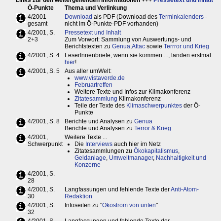
Links zur den weitergehenden Informationen +++
Pressetext und Inhalt
Ö-Punkte
Thema und Verlinkung
4/2001
Download
als PDF (Download des
Terminkalenders
-
gesamt
nicht im Ö-Punkte-PDF vorhanden)
4/2001, S.
Pressetext und Inhalt
2+3
Zum Vorwort: Sammlung von Auswertungs- und
Berichtstexten zu
Genua
,
Attac
sowie
Terrror und Krieg
4/2001, S. 4
LeserInnenbriefe, wenn sie kommen ..., landen erstmal
hier
!
4/2001, S. 5
Aus aller umWelt:
www.vistaverde.de
Februartreffen
Weitere Texte und Infos zur Klimakonferenz
Zitatesammlung
Klimakonferenz
Teile der Texte des
Klimaschwerpunktes
der Ö-
Punkte
4/2001, S. 8
Berichte und Analysen zu
Genua
Berichte und Analysen zu
Terror & Krieg
4/2001,
Weitere Texte ...
Schwerpunkt
Die
Interviews
auch hier im Netz
Zitatesammlungen zu
Ökokapitalismus
,
Geldanlage
,
Umweltmanager
,
Nachhaltigkeit und
Konzerne
4/2001, S.
28
4/2001, S.
Langfassungen und fehlende Texte der
Anti-Atom-
30
Redaktion
4/2001, S.
Infoseiten zu "
Ökostrom von unten
"
32