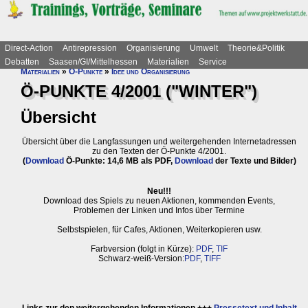
Direct-Action
Antirepression
Organisierung
Umwelt
Theorie&Politik
Debatten
Saasen/GI/Mittelhessen
Materialien
Service
Materialien
»
Ö-Punkte
»
Idee und Organisierung
Ö-PUNKTE 4/2001 ("WINTER")
Übersicht
Übersicht über die Langfassungen und weitergehenden Internetadressen
zu den Texten der Ö-Punkte 4/2001.
(
Download
Ö-Punkte: 14,6 MB
als PDF
,
Download
der Texte und Bilder
)
Neu!!!
Download des Spiels zu neuen Aktionen, kommenden Events,
Problemen der Linken und Infos über Termine
Selbstspielen, für Cafes, Aktionen, Weiterkopieren usw.
Farbversion (folgt in Kürze):
PDF
,
TIF
Schwarz-weiß-Version:
PDF
,
TIFF