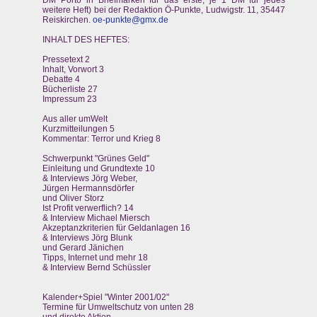
DM Porto in Briefmarken für das erste, je 1 DM für jedes
weitere Heft) bei der Redaktion Ö-Punkte, Ludwigstr. 11, 35447
Reiskirchen.
oe-punkte@gmx.de
INHALT DES HEFTES:
Pressetext 2
Inhalt, Vorwort 3
Debatte 4
Bücherliste 27
Impressum 23
Aus aller umWelt
Kurzmitteilungen 5
Kommentar: Terror und Krieg 8
Schwerpunkt "Grünes Geld"
Einleitung und Grundtexte 10
& Interviews Jörg Weber,
Jürgen Hermannsdörfer
und Oliver Storz
Ist Profit verwerflich? 14
& Interview Michael Miersch
Akzeptanzkriterien für Geldanlagen 16
& Interviews Jörg Blunk
und Gerard Jänichen
Tipps, Internet und mehr 18
& Interview Bernd Schüssler
Kalender+Spiel "Winter 2001/02"
Termine für Umweltschutz von unten 28