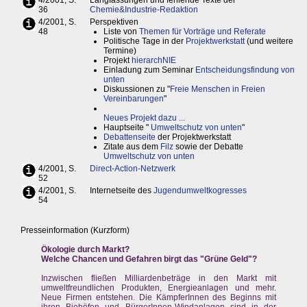
4/2001, S.
Langfassungen und fehlende Texte der
36
Chemie&Industrie-Redaktion
4/2001, S.
Perspektiven
48
Liste von
Themen für Vorträge und Referate
Politische Tage in der
Projektwerkstatt
(und weitere
Termine)
Projekt
hierarchNIE
Einladung zum Seminar
Entscheidungsfindung von
unten
Diskussionen zu "
Freie Menschen in Freien
Vereinbarungen
"
Neues Projekt dazu ...
Hauptseite "
Umweltschutz von unten
"
Debattenseite
der Projektwerkstatt
Zitate aus dem
Filz
sowie der Debatte
Umweltschutz von unten
4/2001, S.
Direct-Action-Netzwerk
52
4/2001, S.
Internetseite des
Jugendumweltkogresses
54
Presseinformation (Kurzform)
Ökologie durch Markt?
Welche Chancen und Gefahren birgt das "Grüne Geld"?
Inzwischen fließen Milliardenbeträge in den Markt mit
umweltfreundlichen Produkten, Energieanlagen und mehr.
Neue Firmen entstehen. Die KämpferInnen des Beginns mit