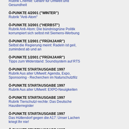
Rubrik Chemie: Gefahr für Umwelt und
Gesundheit
Ö-PUNKTE 4/2001 ("WINTER")
Rubrik "Anti-Atom"
Ö-PUNKTE 3/2001 ("HERBST")
Rubrik Anti-Atom: Die bündnisgrüne Politik
korrumpiert sich selbst mit Siemens-Werbung
Ö-PUNKTE 1/2001 ("FRÜHJAHR")
Selbst die Regierung meint: Radeln ist geil,
zumindest ab und an
Ö-PUNKTE 1/2001 ("FRÜHJAHR")
Tipps zum Widerstand: Soundsystem auf RTS
Ö-PUNKTE STARTAUSGABE 1997
Rubrik Aus aller UMwelt: Agenda, Expo,
Sponsoring - Recherchen im Naturschutzfilz
Ö-PUNKTE STARTAUSGABE 1997
Rubrik Aus aller UMwelt: EXPO-Neuigkeiten
Ö-PUNKTE STARTAUSGABE 1997
Rubrik Tierschutz/-rechte: Das Deutsche
Haustierregister
Ö-PUNKTE STARTAUSGABE 1997
Das Hüttendorf gegen die A17: Unser Lachen
kriegt Ihr nie!