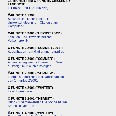
ZEITSCHRIFTEN: Ö-PUNKTE, GIESSENER
LANDBOTE ...
Ö-Punkte 1/2001 ("Frühjahr")
Ö-PUNKTE 1/1998
Software und Datenbanken für
UmweltschützerInnen: Ökologie am
Computer?
Ö-PUNKTE 3/2001 ("HERBST 2001")
Familien- und umweltfeindliche
Verkehrspolitik
Ö-PUNKTE 2/2001 ("SOMMER 2001")
Kopenhagen - ein RadlerInnenparadies
Ö-PUNKTE 2/2001 ("SOMMER")
Atomausstieg versus Klimaschutz: Wer
aussteigt, muß auch einsteigen
Ö-PUNKTE 2/2001 ("SOMMER")
Langfassungen zum Text "Uranmunition" in
den Ö-Punkte 2/2001
Ö-PUNKTE 4/2001 ("WINTER")
LeserInnenbriefe
Ö-PUNKTE 3/2001 ("HERBST")
Rubrik "Energiewende": Die Sonne hat an
Kraft nicht verloren
Ö-PUNKTE 4/2001 ("WINTER")