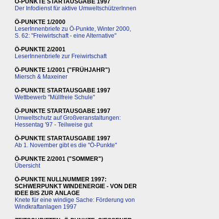
Ö-PUNKTE STARTAUSGABE 1997
Der Infodienst für aktive UmweltschützerInnen
Ö-PUNKTE 1/2000
LeserInnenbriefe zu Ö-Punkte, Winter 2000,
S. 62: "Freiwirtschaft - eine Alternative"
Ö-PUNKTE 2/2001
LeserInnenbriefe zur Freiwirtschaft
Ö-PUNKTE 1/2001 ("FRÜHJAHR")
Miersch & Maxeiner
Ö-PUNKTE STARTAUSGABE 1997
Wettbewerb "Müllfreie Schule"
Ö-PUNKTE STARTAUSGABE 1997
Umweltschutz auf Großveranstaltungen:
Hessentag '97 - Teilweise gut
Ö-PUNKTE STARTAUSGABE 1997
Ab 1. November gibt es die "Ö-Punkte"
Ö-PUNKTE 2/2001 ("SOMMER")
Übersicht
Ö-PUNKTE NULLNUMMER 1997:
SCHWERPUNKT WINDENERGIE - VON DER
IDEE BIS ZUR ANLAGE
Knete für eine windige Sache: Förderung von
Windkraftanlagen 1997