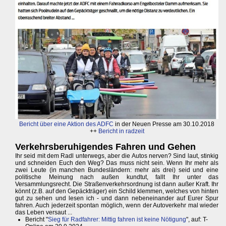
Bericht über eine Aktion des ADFC
in der Neuen Presse am 30.10.2018
++
Bericht in radzeit
Verkehrsberuhigendes Fahren und Gehen
Ihr seid mit dem Radl unterwegs, aber die Autos nerven? Sind laut, stinkig
und schneiden Euch den Weg? Das muss nicht sein. Wenn Ihr mehr als
zwei Leute (in manchen Bundesländern: mehr als drei) seid und eine
politische Meinung nach außen kundtut, fallt Ihr unter das
Versammlungsrecht. Die Straßenverkehrsordnung ist dann außer Kraft. Ihr
könnt (z.B. auf den Gepäckträger) ein Schild klemmen, welches von hinten
gut zu sehen und lesen ich - und dann nebeneinander auf Eurer Spur
fahren. Auch jederzeit spontan möglich, wenn der Autoverkehr mal wieder
das Leben versaut ...
Bericht "
Sieg für Radfahrer: Mittig fahren ist keine Nötigung
", auf: T-