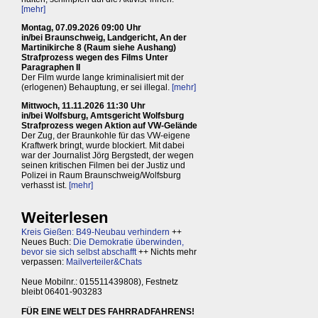
[mehr]
Montag, 07.09.2026 09:00 Uhr
in/bei Braunschweig, Landgericht, An der
Martinikirche 8 (Raum siehe Aushang)
Strafprozess wegen des Films Unter
Paragraphen II
Der Film wurde lange kriminalisiert mit der
(erlogenen) Behauptung, er sei illegal.
[mehr]
Mittwoch, 11.11.2026 11:30 Uhr
in/bei Wolfsburg, Amtsgericht Wolfsburg
Strafprozess wegen Aktion auf VW-Gelände
Der Zug, der Braunkohle für das VW-eigene
Kraftwerk bringt, wurde blockiert. Mit dabei
war der Journalist Jörg Bergstedt, der wegen
seinen kritischen Filmen bei der Justiz und
Polizei in Raum Braunschweig/Wolfsburg
verhasst ist.
[mehr]
Weiterlesen
Kreis Gießen: B49-Neubau verhindern
++
Neues Buch:
Die Demokratie überwinden,
bevor sie sich selbst abschafft
++ Nichts mehr
verpassen:
Mailverteiler&Chats
Neue Mobilnr.: 015511439808), Festnetz
bleibt 06401-903283
FÜR EINE WELT DES FAHRRADFAHRENS!