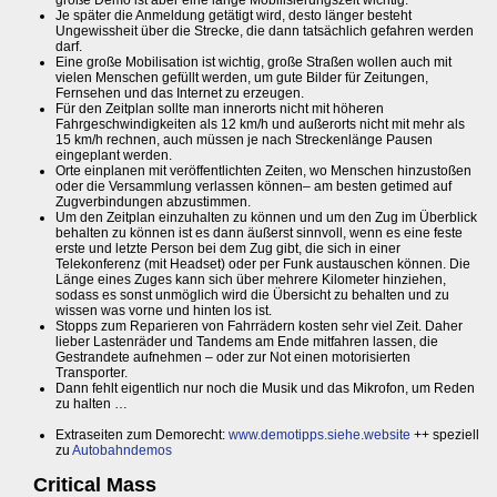
große Demo ist aber eine lange Mobilisierungszeit wichtig.
Je später die Anmeldung getätigt wird, desto länger besteht
Ungewissheit über die Strecke, die dann tatsächlich gefahren werden
darf.
Eine große Mobilisation ist wichtig, große Straßen wollen auch mit
vielen Menschen gefüllt werden, um gute Bilder für Zeitungen,
Fernsehen und das Internet zu erzeugen.
Für den Zeitplan sollte man innerorts nicht mit höheren
Fahrgeschwindigkeiten als 12 km/h und außerorts nicht mit mehr als
15 km/h rechnen, auch müssen je nach Streckenlänge Pausen
eingeplant werden.
Orte einplanen mit veröffentlichten Zeiten, wo Menschen hinzustoßen
oder die Versammlung verlassen können– am besten getimed auf
Zugverbindungen abzustimmen.
Um den Zeitplan einzuhalten zu können und um den Zug im Überblick
behalten zu können ist es dann äußerst sinnvoll, wenn es eine feste
erste und letzte Person bei dem Zug gibt, die sich in einer
Telekonferenz (mit Headset) oder per Funk austauschen können. Die
Länge eines Zuges kann sich über mehrere Kilometer hinziehen,
sodass es sonst unmöglich wird die Übersicht zu behalten und zu
wissen was vorne und hinten los ist.
Stopps zum Reparieren von Fahrrädern kosten sehr viel Zeit. Daher
lieber Lastenräder und Tandems am Ende mitfahren lassen, die
Gestrandete aufnehmen – oder zur Not einen motorisierten
Transporter.
Dann fehlt eigentlich nur noch die Musik und das Mikrofon, um Reden
zu halten …
Extraseiten zum Demorecht:
www.demotipps.siehe.website
++ speziell
zu
Autobahndemos
Critical Mass