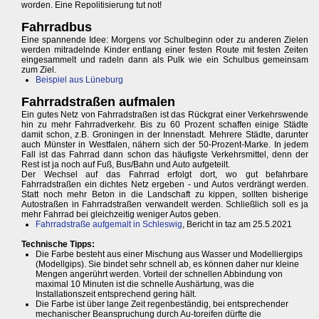
worden. Eine Repolitisierung tut not!
Fahrradbus
Eine spannende Idee: Morgens vor Schulbeginn oder zu anderen Zielen
werden mitradelnde Kinder entlang einer festen Route mit festen Zeiten
eingesammelt und radeln dann als Pulk wie ein Schulbus gemeinsam
zum Ziel.
Beispiel aus Lüneburg
Fahrradstraßen aufmalen
Ein gutes Netz von Fahrradstraßen ist das Rückgrat einer Verkehrswende
hin zu mehr Fahrradverkehr. Bis zu 60 Prozent schaffen einige Städte
damit schon, z.B. Groningen in der Innenstadt. Mehrere Städte, darunter
auch Münster in Westfalen, nähern sich der 50-Prozent-Marke. In jedem
Fall ist das Fahrrad dann schon das häufigste Verkehrsmittel, denn der
Rest ist ja noch auf Fuß, Bus/Bahn und Auto aufgeteilt.
Der Wechsel auf das Fahrrad erfolgt dort, wo gut befahrbare
Fahrradstraßen ein dichtes Netz ergeben - und Autos verdrängt werden.
Statt noch mehr Beton in die Landschaft zu kippen, sollten bisherige
Autostraßen in Fahrradstraßen verwandelt werden. Schließlich soll es ja
mehr Fahrrad bei gleichzeitig weniger Autos geben.
Fahrradstraße aufgemalt in Schleswig
, Bericht in taz am 25.5.2021
Technische Tipps:
Die Farbe besteht aus einer Mischung aus Wasser und Modelliergips
(Modellgips). Sie bindet sehr schnell ab, es können daher nur kleine
Mengen angerührt werden. Vorteil der schnellen Abbindung von
maximal 10 Minuten ist die schnelle Aushärtung, was die
Installationszeit entsprechend gering hält.
Die Farbe ist über lange Zeit regenbeständig, bei entsprechender
mechanischer Beanspruchung durch Au-toreifen dürfte die