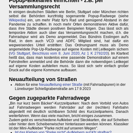
Popup-Bikelanes einrichten - z.B. per
Versammlungsrecht
In einigen deutschen Städten wie Berlin, Stuttgart oder München richten
selbst die Behörden kurzfristig sogenannte Popup-Radwege (siehe
Wikipedia
) ein, um mehr Platz für's Rad und genügend Abstand in der
Pandemie zu schaffen. In noch mehr Orten demonstrieren Aktive dafür,
dass ihre Städte diesen positiven Beispielen folgen. Das lässt sich als
temporäre Aktion auch über das Versammlungsrecht machen, d.h. die
Fahrradspur wird als Demo angemeldet. Das Bündnis Esslingen auf's
Rad, in dem auch VCD und ADFC Mitglied sind, hat dafür ein
wegweisendes Urteil erstritten: Das Ordnungsamt muss als Demo
angemeldete Pop-Up-Radwege auf eigene Kosten mit Leitkegeln sichern
(
VG Stuttgart, Beschluss vom 8. Juni 2020, Az 1 K 2792/20
). Im Klartext
heißt das, dass man kostenlos eine passende Demonstration auf einem
Fahrstreifen anmeldet und die Behörde dann die notwendigen Leitkegel
auf eigene Kosten aufstellen muss. So lässt sich sehr einfach großer
Druck auf die eigene Kommune aufbauen.
Neuaufteilung von Straßen
Aktion für eine
Neuaufteilung einer Straße
(mit Fahrradspuren) in der
Lüneburger Schießgrabenstraße am 17.9.2023
Gegen zugeparkte Fahrradwege
„Bin nur kurz beim Bäcker“-Kurzzeitparken: Nach dem Vorbild von Autos
auf Fahrradwegen werden Fahrräder auf der (rechten) Fahrbahn
abgestellt mit deutlich sichtbaren Schild des Kurzzeitparkens. Danach
weiterfahren. Wenn das viele machen, bricht einiges zusammen.
Zudem gebt es verschiedene Aufkleber und Steckkarten, die auf Scheiben
oder hinter dem Scheibenwischer hinterlassen werden können. Klassiker
ist der Mini-Aufkleber "Parke nicht auf unseren Wegen".
Ist das Kleben von “Parke nicht”-Aufklebern auf Kfz strafbar?