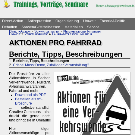
Direct-Action
Antirepression
Organisierung
Umwelt
Theorie&Politik
Debatten
Saasen/GI/Mittelhessen
Materialien
Service
Direct-Action
»
Schwarzstrafen
»
Netzwerke und Initiativen
Umwelt
»
Verkehrspolitik
»
Fahrradstraßen und mehr
AKTIONEN PRO FAHRRAD
Berichte, Tipps, Beschreibungen
1.
Berichte, Tipps, Beschreibungen
2.
Critical Mass: Demo, Zufall oder Veranstaltung?
Die Broschüre zu allen
Aktionsideen in Sachen
Verkehrswende, Nulltarif,
Aktionsschwarzfahren,
Fahrrad und mehr:
Download als PDF
Bestellen als A5-
Broschüre
... selbstverständlich
Creative Commons - also
druckt die gerne nach
und bringt sie in Umlauf!!!
Hier folgen
Aktionsvorschläge pro