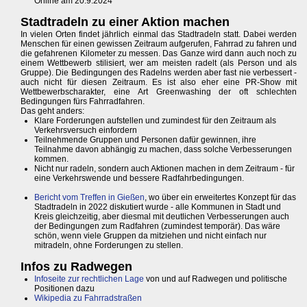
Online am 20.9.2024
Stadtradeln zu einer Aktion machen
In vielen Orten findet jährlich einmal das Stadtradeln statt. Dabei werden
Menschen für einen gewissen Zeitraum aufgerufen, Fahrrad zu fahren und
die gefahrenen Kilometer zu messen. Das Ganze wird dann auch noch zu
einem Wettbewerb stilisiert, wer am meisten radelt (als Person und als
Gruppe). Die Bedingungen des Radelns werden aber fast nie verbessert -
auch nicht für diesen Zeitraum. Es ist also eher eine PR-Show mit
Wettbewerbscharakter, eine Art Greenwashing der oft schlechten
Bedingungen fürs Fahrradfahren.
Das geht anders:
Klare Forderungen aufstellen und zumindest für den Zeitraum als
Verkehrsversuch einfordern
Teilnehmende Gruppen und Personen dafür gewinnen, ihre
Teilnahme davon abhängig zu machen, dass solche Verbesserungen
kommen.
Nicht nur radeln, sondern auch Aktionen machen in dem Zeitraum - für
eine Verkehrswende und bessere Radfahrbedingungen.
Bericht vom Treffen in Gießen
, wo über ein erweitertes Konzept für das
Stadtradeln in 2022 diskutiert wurde - alle Kommunen in Stadt und
Kreis gleichzeitig, aber diesmal mit deutlichen Verbesserungen auch
der Bedingungen zum Radfahren (zumindest temporär). Das wäre
schön, wenn viele Gruppen da mitziehen und nicht einfach nur
mitradeln, ohne Forderungen zu stellen.
Infos zu Radwegen
Infoseite zur rechtlichen Lage
von und auf Radwegen und politische
Positionen dazu
Wikipedia zu Fahrradstraßen