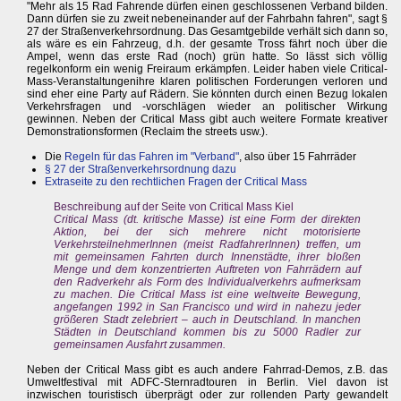
"Mehr als 15 Rad Fahrende dürfen einen geschlossenen Verband bilden.
Dann dürfen sie zu zweit nebeneinander auf der Fahrbahn fahren", sagt §
27 der Straßenverkehrsordnung. Das Gesamtgebilde verhält sich dann so,
als wäre es ein Fahrzeug, d.h. der gesamte Tross fährt noch über die
Ampel, wenn das erste Rad (noch) grün hatte. So lässt sich völlig
regelkonform ein wenig Freiraum erkämpfen. Leider haben viele Critical-
Mass-Veranstaltungenihre klaren politischen Forderungen verloren und
sind eher eine Party auf Rädern. Sie könnten durch einen Bezug lokalen
Verkehrsfragen und -vorschlägen wieder an politischer Wirkung
gewinnen. Neben der Critical Mass gibt auch weitere Formate kreativer
Demonstrationsformen (Reclaim the streets usw.).
Die
Regeln für das Fahren im "Verband"
, also über 15 Fahrräder
§ 27 der Straßenverkehrsordnung dazu
Extraseite zu den rechtlichen Fragen der Critical Mass
Beschreibung auf der Seite von Critical Mass Kiel
Critical Mass (dt. kritische Masse) ist eine Form der direkten
Aktion, bei der sich mehrere nicht motorisierte
VerkehrsteilnehmerInnen (meist RadfahrerInnen) treffen, um
mit gemeinsamen Fahrten durch Innenstädte, ihrer bloßen
Menge und dem konzentrierten Auftreten von Fahrrädern auf
den Radverkehr als Form des Individualverkehrs aufmerksam
zu machen. Die Critical Mass ist eine weltweite Bewegung,
angefangen 1992 in San Francisco und wird in nahezu jeder
größeren Stadt zelebriert – auch in Deutschland. In manchen
Städten in Deutschland kommen bis zu 5000 Radler zur
gemeinsamen Ausfahrt zusammen.
Neben der Critical Mass gibt es auch andere Fahrrad-Demos, z.B. das
Umweltfestival mit ADFC-Sternradtouren in Berlin. Viel davon ist
inzwischen touristisch überprägt oder zur rollenden Party gewandelt