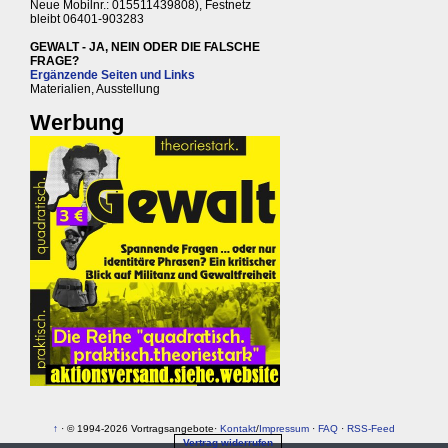
Neue Mobilnr.: 015511439808), Festnetz
bleibt 06401-903283
GEWALT - JA, NEIN ODER DIE FALSCHE
FRAGE?
Ergänzende Seiten und Links
Materialien, Ausstellung
Werbung
↑
· © 1994-2026 Vortragsangebote·
Kontakt
/
Impressum
·
FAQ
·
RSS-Feed
Vertrag widerrufen