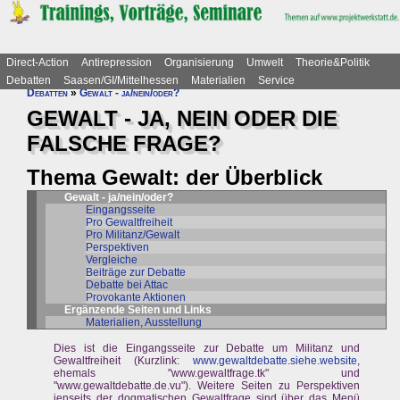
Direct-Action
Antirepression
Organisierung
Umwelt
Theorie&Politik
Debatten
Saasen/GI/Mittelhessen
Materialien
Service
Debatten
»
Gewalt - ja/nein/oder?
GEWALT - JA, NEIN ODER DIE
FALSCHE FRAGE?
Thema Gewalt: der Überblick
Gewalt - ja/nein/oder?
Eingangsseite
Pro Gewaltfreiheit
Pro Militanz/Gewalt
Perspektiven
Vergleiche
Beiträge zur Debatte
Debatte bei Attac
Provokante Aktionen
Ergänzende Seiten und Links
Materialien, Ausstellung
Dies ist die Eingangsseite zur Debatte um Militanz und
Gewaltfreiheit (Kurzlink:
www.gewaltdebatte.siehe.website
,
ehemals "www.gewaltfrage.tk" und
"www.gewaltdebatte.de.vu"). Weitere Seiten zu Perspektiven
jenseits der dogmatischen Gewaltfrage sind über das Menü