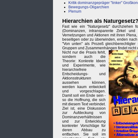
Kritik dominanzgepräger "linker" Großko
Bewegungs-Oligarchien
Plenum
Hierarchien als Naturgesetz
Fast wie ein "Naturgesetz" durchziehen fo
(Dominanzen, intransparente Zirkel und
Vernetzungen und Aktionen mit ihren Plena, 
beseitigen oder zu überwinden, enden nach k
"Von unten" als Prozeß gleichberechtigte
Gruppen und Zusammenhängen findet nicht o
Nicht nur die Praxis fehlt,
sondern auch die
Theorie: Konkrete Ideen
und Experimente, wie
hierarchiefreie
Entscheidungs- und
Aktionsstrukturen
aussehen können,
werden kaum entwickelt
und vorgeschlagen.
Damit soll ein Ende sein -
so die Hoffnung, die sich
mit diesem Text verbindet.
Ziel ist, eine Diskussion
zur Aufdeckung von
Dominanzverhältnissen
und zur Entwicklung
konkreter Vorschläge für
deren Abbau zu
entfachen. Sie soll im