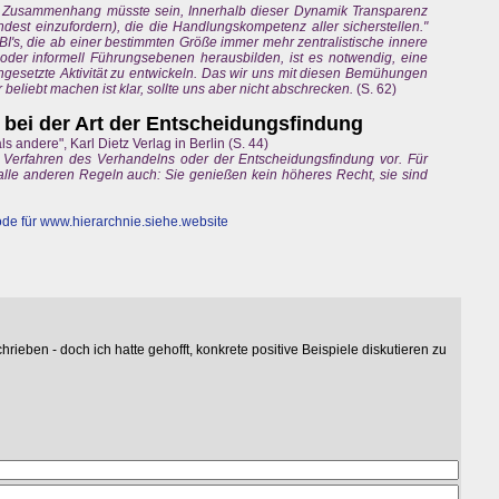
m Zusammenhang müsste sein, Innerhalb dieser Dynamik Transparenz
dest einzufordern), die die Handlungskompetenz aller sicherstellen."
's, die ab einer bestimmten Größe immer mehr zentralistische innere
 oder informell Führungsebenen herausbilden, ist es notwendig, eine
gesetzte Aktivität zu entwickeln. Das wir uns mit diesen Bemühungen
 beliebt machen ist klar, sollte uns aber nicht abschrecken.
(S. 62)
ei der Art der Entscheidungsfindung
s andere", Karl Dietz Verlag in Berlin (S. 44)
ten Verfahren des Verhandelns oder der Entscheidungsfindung vor. Für
 alle anderen Regeln auch: Sie genießen kein höheres Recht, sie sind
de für
www.hierarchnie.siehe.website
rieben - doch ich hatte gehofft, konkrete positive Beispiele diskutieren zu