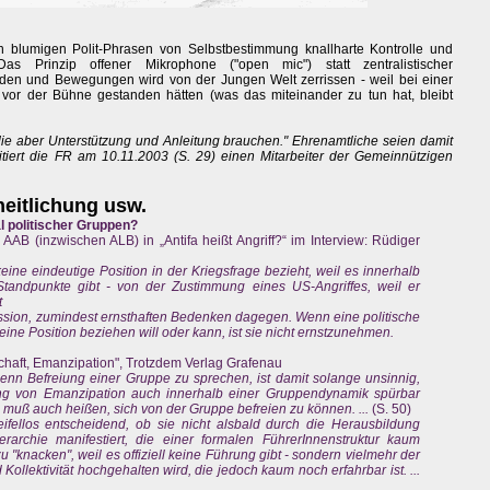
n blumigen Polit-Phrasen von Selbstbestimmung knallharte Kontrolle und
as Prinzip offener Mikrophone ("open mic") statt zentralistischer
en und Bewegungen wird von der Jungen Welt zerrissen - weil bei einer
 vor der Bühne gestanden hätten (was das miteinander zu tun hat, bleibt
 die aber Unterstützung und Anleitung brauchen." Ehrenamtliche seien damit
. zitiert die FR am 10.11.2003 (S. 29) einen Mitarbeiter der Gemeinnützigen
heitlichung usw.
 politischer Gruppen?
 AAB (inzwischen ALB) in „Antifa heißt Angriff?“ im Interview: Rüdiger
eine eindeutige Position in der Kriegsfrage bezieht, weil es innerhalb
tandpunkte gibt - von der Zustimmung eines US-Angriffes, weil er
t
ession, zumindest ernsthaften Bedenken dagegen. Wenn eine politische
eine Position beziehen will oder kann, ist sie nicht ernstzunehmen.
schaft, Emanzipation", Trotzdem Verlag Grafenau
nn Befreiung einer Gruppe zu sprechen, ist damit solange unsinnig,
rung von Emanzipation auch innerhalb einer Gruppendynamik spürbar
ng muß auch heißen, sich von der Gruppe befreien zu können. ...
(S. 50)
ifellos entscheidend, ob sie nicht alsbald durch die Herausbildung
erarchie manifestiert, die einer formalen FührerInnenstruktur kaum
u "knacken", weil es offiziell keine Führung gibt - sondern vielmehr der
Kollektivität hochgehalten wird, die jedoch kaum noch erfahrbar ist. ...