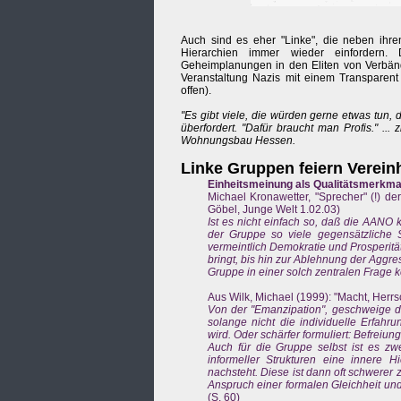
Auch sind es eher "Linke", die neben ihre
Hierarchien immer wieder einfordern. D
Geheimplanungen in den Eliten von Verbänd
Veranstaltung Nazis mit einem Transparent
offen).
"Es gibt viele, die würden gerne etwas tun,
überfordert. "Dafür braucht man Profis." ..
Wohnungsbau Hessen.
Linke Gruppen feiern Verein
Einheitsmeinung als Qualitätsmerkmal
Michael Kronawetter, "Sprecher" (!) der
Göbel, Junge Welt 1.02.03)
Ist es nicht einfach so, daß die AANO k
der Gruppe so viele gegensätzliche S
vermeintlich Demokratie und Prosperitä
bringt, bis hin zur Ablehnung der Aggr
Gruppe in einer solch zentralen Frage k
Aus Wilk, Michael (1999): "Macht, Herr
Von der "Emanzipation", geschweige de
solange nicht die individuelle Erfah
wird. Oder schärfer formuliert: Befreiu
Auch für die Gruppe selbst ist es zwe
informeller Strukturen eine innere Hi
nachsteht. Diese ist dann oft schwerer z
Anspruch einer formalen Gleichheit und 
(S. 60)