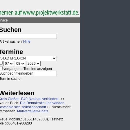
rvice
Suchen
Hilfe
Termine
vergangene Termine anzeigen
Weiterlesen
Kreis Gießen: B49-Neubau verhindern
++
Neues Buch:
Die Demokratie überwinden,
bevor sie sich selbst abschafft
++ Nichts mehr
verpassen:
Mailverteiler&Chats
Neue Mobilnr.: 015511439808), Festnetz
bleibt 06401-903283