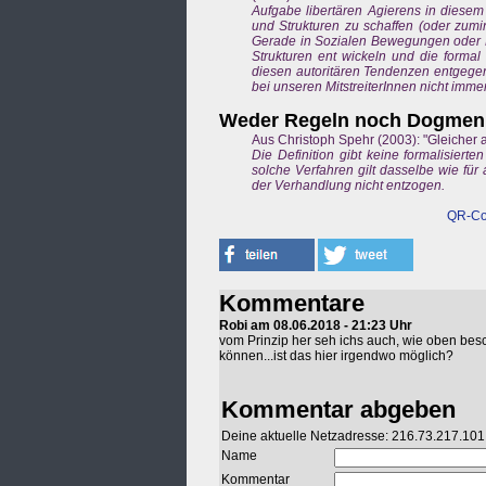
Aufgabe libertären Agierens in diese
und Strukturen zu schaffen (oder zumin
Gerade in Sozialen Bewegungen oder BI
Strukturen ent wickeln und die formal
diesen autoritären Tendenzen entgegen
bei unseren MitstreiterInnen nicht immer
Weder Regeln noch Dogmen b
Aus Christoph Spehr (2003): "Gleicher al
Die Definition gibt keine formalisier
solche Verfahren gilt dasselbe wie für
der Verhandlung nicht entzogen.
QR-Co
Kommentare
Robi am 08.06.2018 - 21:23 Uhr
vom Prinzip her seh ichs auch, wie oben besch
können...ist das hier irgendwo möglich?
Kommentar abgeben
Deine aktuelle Netzadresse: 216.73.217.101
Name
Kommentar