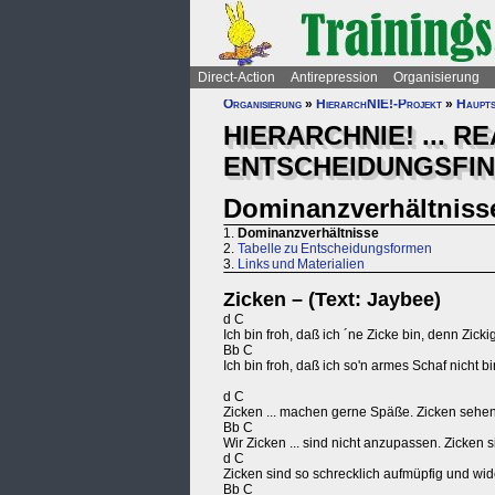
Direct-Action
Antirepression
Organisierung
Organisierung
»
HierarchNIE!-Projekt
»
Haupts
HIERARCHNIE! ... R
ENTSCHEIDUNGSFI
Dominanzverhältniss
1.
Dominanzverhältnisse
2.
Tabelle zu Entscheidungsformen
3.
Links und Materialien
Zicken – (Text: Jaybee)
d C
Ich bin froh, daß ich ´ne Zicke bin, denn Zicki
Bb C
Ich bin froh, daß ich so'n armes Schaf nicht 
d C
Zicken ... machen gerne Späße. Zicken sehen ö
Bb C
Wir Zicken ... sind nicht anzupassen. Zicken s
d C
Zicken sind so schrecklich aufmüpfig und wide
Bb C