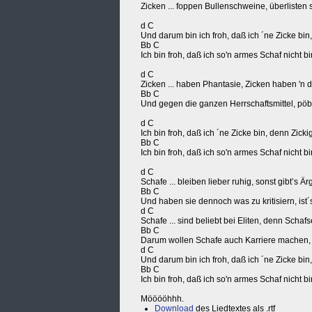
Zicken ... foppen Bullenschweine, überlisten 
d C
Und darum bin ich froh, daß ich ´ne Zicke bin,
Bb C
Ich bin froh, daß ich so'n armes Schaf nicht 
d C
Zicken ... haben Phantasie, Zicken haben 'n d
Bb C
Und gegen die ganzen Herrschaftsmittel, pöb
d C
Ich bin froh, daß ich ´ne Zicke bin, denn Zicki
Bb C
Ich bin froh, daß ich so'n armes Schaf nicht 
d C
Schafe ... bleiben lieber ruhig, sonst gibt’s Är
Bb C
Und haben sie dennoch was zu kritisiern, ist´
d C
Schafe ... sind beliebt bei Eliten, denn Schafs
Bb C
Darum wollen Schafe auch Karriere machen, m
d C
Und darum bin ich froh, daß ich ´ne Zicke bin,
Bb C
Ich bin froh, daß ich so'n armes Schaf nicht 
Mööööhhh.
Download
des Liedtextes als .rtf