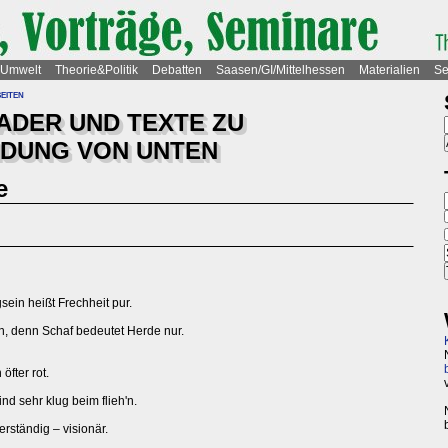
Umwelt
Theorie&Politik
Debatten
Saasen/GI/Mittelhessen
Materialien
Se
eiten
EADER UND TEXTE ZU
NDUNG VON UNTEN
e
gsein heißt Frechheit pur.
bin, denn Schaf bedeutet Herde nur.
fter rot.
ind sehr klug beim flieh'n.
rständig – visionär.