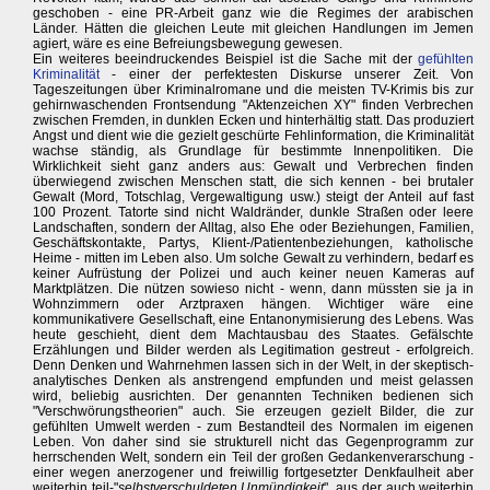
geschoben - eine PR-Arbeit ganz wie die Regimes der arabischen
Länder. Hätten die gleichen Leute mit gleichen Handlungen im Jemen
agiert, wäre es eine Befreiungsbewegung gewesen.
Ein weiteres beeindruckendes Beispiel ist die Sache mit der
gefühlten
Kriminalität
- einer der perfektesten Diskurse unserer Zeit. Von
Tageszeitungen über Kriminalromane und die meisten TV-Krimis bis zur
gehirnwaschenden Frontsendung "Aktenzeichen XY" finden Verbrechen
zwischen Fremden, in dunklen Ecken und hinterhältig statt. Das produziert
Angst und dient wie die gezielt geschürte Fehlinformation, die Kriminalität
wachse ständig, als Grundlage für bestimmte Innenpolitiken. Die
Wirklichkeit sieht ganz anders aus: Gewalt und Verbrechen finden
überwiegend zwischen Menschen statt, die sich kennen - bei brutaler
Gewalt (Mord, Totschlag, Vergewaltigung usw.) steigt der Anteil auf fast
100 Prozent. Tatorte sind nicht Waldränder, dunkle Straßen oder leere
Landschaften, sondern der Alltag, also Ehe oder Beziehungen, Familien,
Geschäftskontakte, Partys, Klient-/Patientenbeziehungen, katholische
Heime - mitten im Leben also. Um solche Gewalt zu verhindern, bedarf es
keiner Aufrüstung der Polizei und auch keiner neuen Kameras auf
Marktplätzen. Die nützen sowieso nicht - wenn, dann müssten sie ja in
Wohnzimmern oder Arztpraxen hängen. Wichtiger wäre eine
kommunikativere Gesellschaft, eine Entanonymisierung des Lebens. Was
heute geschieht, dient dem Machtausbau des Staates. Gefälschte
Erzählungen und Bilder werden als Legitimation gestreut - erfolgreich.
Denn Denken und Wahrnehmen lassen sich in der Welt, in der skeptisch-
analytisches Denken als anstrengend empfunden und meist gelassen
wird, beliebig ausrichten. Der genannten Techniken bedienen sich
"Verschwörungstheorien" auch. Sie erzeugen gezielt Bilder, die zur
gefühlten Umwelt werden - zum Bestandteil des Normalen im eigenen
Leben. Von daher sind sie strukturell nicht das Gegenprogramm zur
herrschenden Welt, sondern ein Teil der großen Gedankenverarschung -
einer wegen anerzogener und freiwillig fortgesetzter Denkfaulheit aber
weiterhin teil-"
selbstverschuldeten Unmündigkeit
", aus der auch weiterhin