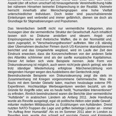
Aspekt (der oft schon unscharf ist) hinausgehende Vereinheitlichung hätte
bei näherem Hinsehen keinerlei Entsprechung in der Realität. Vielmehr
herrscht innerhalb aller Menschengruppen eine hohe Vielfalt
unterschiedlicher Individuen. Doch leider sind pauschalisierende
Einteilungen weit verbreitet und immer gefährlich, dienen sie doch als
Grundlage für Stigmatisierungen und Populismen.
Das Vereinfachen betrifft nicht nur vermeintliche Kategorien, also
Aussagen über die vermeintliche Struktur der Gesellschaft. Auch inhaltlich
lassen sich so Diskurse anstoßen und steuern. Angst- und
Empörungsmache sind rhetorische Waffen, die in der Normalität und,
dann zugespitzt, in "Verschwörungstheorien" auftreten. Wer z.B. ständig
über Übernahmen deutscher Firmen durch US-Konzerne skandalisierend
berichtet und das Umgekehrte weglässt, wird im Laufe der Zeit den
Eindruck erwecken, dass die KonzernchefInnen von der anderen Seite
des Atlantiks schlimmer sind als der sanfte europäische Kapitalismus.
Dieser Art ließen sich viele Beispiele nennen. Jede Form von
Diskurssteuerung ist möglich, auch wenn nicht jede gleich gelingt, wie die
trotz ständiger Wiederholung erfolglose Märchenerzählung vom
steigenden Hunger wegen des Ausbleibens der Gentechnik zeigt.
Beeindruckende Beispiele von Diskurssteuerung zeigt die stets im
Zusammenhang mit Kriegen vorgenommene Gehirnwäsche. Was die
Nazis mit dem Sender Gleiwitz taten, machen heutzutage externe PR-
ExpertInnen. Hochkarätige Werbeagenturen werden bezahlt, um die
Gründe für Angriffe oder, wie es heute heißt, "humanitäre Interventionen"
zu erfinden. Ähnlich beeindruckend waren die Berichte über vermeintliche
"Aufstände" in arabischen Ländern ab Anfang 2011. Jede Handlung
wurde als Revolte ausgelegt, egal ob politische Aktion oder platte Gewalt -
mitunter mutierten Militärputsche zu Erzählungen von Aufständen. Dreist
nutzten NATO-Truppen die Lage und griffen beliebige Länder an - immer
"im Auftrag Ihrer Humanität". Als es im Sommer 2011 aber in London zu
Revolten kam, wurde das schnell auf asoziale Gangs und Kriminelle