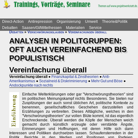
Direct-Action
Antirepression
Organisierung
Umwelt
Theorie&Politik
Debatten
Saasen/GI/Mittelhessen
Materialien
Service
Debatten
»
Verschwörungsglauben
»
Vereinfachungen überall
ANALYSEN IN POLITGRUPPEN:
OFT AUCH VEREINFACHEND BIS
POPULISTISCH
Vereinfachung überall
Vereinfachung überall
●
Finanzkapital & Zinstheorien
●
Anti-
Amerikanismus
●
Sozialneid & Diskriminierung
●
Mehr Gut und Böse
●
Andockpunkte nach rechts
Einfache Welterklärungen oder gar "Verschwörungstheorien" sind
im politischen Meinungskampf nichts Besonderes. Sie bieten nur
Zuspitzungen der auch sonst üblichen Art, politische Kontexte zu
benennen, gesellschaftliches Geschehen darzustellen und
Erzählungen zu verbreiten. Dieses Alltägliche, welches in den
"Verschwörungstheorien" zur vollen Blüte kommt, ist das eigentlich
Erschreckende. Überall werden die Köpfe der Menschen weich
gemacht durch künstlich erzeugte oder verstärkte Ängste,
Erinnerungen und Hoffnungen, mit deren Hilfe sich dann
Interessen und Politiken durchsetzen lassen. Schaufensterreden in der
Politik, Berichte in den Medien und Positionen von Parteien,