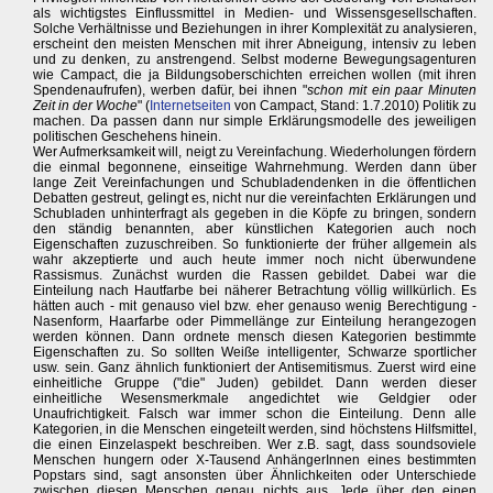
als wichtigstes Einflussmittel in Medien- und Wissensgesellschaften.
Solche Verhältnisse und Beziehungen in ihrer Komplexität zu analysieren,
erscheint den meisten Menschen mit ihrer Abneigung, intensiv zu leben
und zu denken, zu anstrengend. Selbst moderne Bewegungsagenturen
wie Campact, die ja Bildungsoberschichten erreichen wollen (mit ihren
Spendenaufrufen), werben dafür, bei ihnen "
schon mit ein paar Minuten
Zeit in der Woche
" (
Internetseiten
von Campact, Stand: 1.7.2010) Politik zu
machen. Da passen dann nur simple Erklärungsmodelle des jeweiligen
politischen Geschehens hinein.
Wer Aufmerksamkeit will, neigt zu Vereinfachung. Wiederholungen fördern
die einmal begonnene, einseitige Wahrnehmung. Werden dann über
lange Zeit Vereinfachungen und Schubladendenken in die öffentlichen
Debatten gestreut, gelingt es, nicht nur die vereinfachten Erklärungen und
Schubladen unhinterfragt als gegeben in die Köpfe zu bringen, sondern
den ständig benannten, aber künstlichen Kategorien auch noch
Eigenschaften zuzuschreiben. So funktionierte der früher allgemein als
wahr akzeptierte und auch heute immer noch nicht überwundene
Rassismus. Zunächst wurden die Rassen gebildet. Dabei war die
Einteilung nach Hautfarbe bei näherer Betrachtung völlig willkürlich. Es
hätten auch - mit genauso viel bzw. eher genauso wenig Berechtigung -
Nasenform, Haarfarbe oder Pimmellänge zur Einteilung herangezogen
werden können. Dann ordnete mensch diesen Kategorien bestimmte
Eigenschaften zu. So sollten Weiße intelligenter, Schwarze sportlicher
usw. sein. Ganz ähnlich funktioniert der Antisemitismus. Zuerst wird eine
einheitliche Gruppe ("die" Juden) gebildet. Dann werden dieser
einheitliche Wesensmerkmale angedichtet wie Geldgier oder
Unaufrichtigkeit. Falsch war immer schon die Einteilung. Denn alle
Kategorien, in die Menschen eingeteilt werden, sind höchstens Hilfsmittel,
die einen Einzelaspekt beschreiben. Wer z.B. sagt, dass soundsoviele
Menschen hungern oder X-Tausend AnhängerInnen eines bestimmten
Popstars sind, sagt ansonsten über Ähnlichkeiten oder Unterschiede
zwischen diesen Menschen genau nichts aus. Jede über den einen