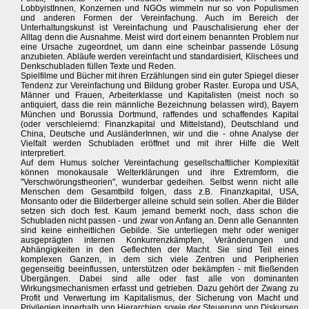
LobbyistInnen, Konzernen und NGOs wimmeln nur so von Populismen
und anderen Formen der Vereinfachung. Auch im Bereich der
Unterhaltungskunst ist Vereinfachung und Pauschalisierung eher der
Alltag denn die Ausnahme. Meist wird dort einem benannten Problem nur
eine Ursache zugeordnet, um dann eine scheinbar passende Lösung
anzubieten. Abläufe werden vereinfacht und standardisiert, Klischees und
Denkschubladen füllen Texte und Reden.
Spielfilme und Bücher mit ihren Erzählungen sind ein guter Spiegel dieser
Tendenz zur Vereinfachung und Bildung grober Raster. Europa und USA,
Männer und Frauen, Arbeiterklasse und Kapitalisten (meist noch so
antiquiert, dass die rein männliche Bezeichnung belassen wird), Bayern
München und Borussia Dortmund, raffendes und schaffendes Kapital
(oder verschleiernd: Finanzkapital und Mittelstand), Deutschland und
China, Deutsche und AusländerInnen, wir und die - ohne Analyse der
Vielfalt werden Schubladen eröffnet und mit ihrer Hilfe die Welt
interpretiert.
Auf dem Humus solcher Vereinfachung gesellschaftlicher Komplexität
können monokausale Welterklärungen und ihre Extremform, die
"Verschwörungstheorien", wunderbar gedeihen. Selbst wenn nicht alle
Menschen dem Gesamtbild folgen, dass z.B. Finanzkapital, USA,
Monsanto oder die Bilderberger alleine schuld sein sollen. Aber die Bilder
setzen sich doch fest. Kaum jemand bemerkt noch, dass schon die
Schubladen nicht passen - und zwar von Anfang an. Denn alle Genannten
sind keine einheitlichen Gebilde. Sie unterliegen mehr oder weniger
ausgeprägten internen Konkurrenzkämpfen, Veränderungen und
Abhängigkeiten in den Geflechten der Macht. Sie sind Teil eines
komplexen Ganzen, in dem sich viele Zentren und Peripherien
gegenseitig beeinflussen, unterstützen oder bekämpfen - mit fließenden
Übergängen. Dabei sind alle oder fast alle von dominanten
Wirkungsmechanismen erfasst und getrieben. Dazu gehört der Zwang zu
Profit und Verwertung im Kapitalismus, der Sicherung von Macht und
Privilegien innerhalb von Hierarchien sowie der Steuerung von Diskursen