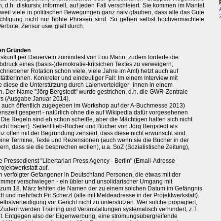
.h. diskursiv, informell, auf jeden Fall verschleiert. Sie kommen im Mantel
eil viele in politischen Bewegungen ganz naiv glauben, dass alle das Gute
htigung nicht nur hohle Phrasen sind. So gehen selbst hochvermachtete
erbote, Zensur usw. glatt durch.
hen Gründen
uskunft per Dauerveto zumindest von Lou Marin; zudem forderte die
Abdruck eines (basis-)demokratie-kritsichen Textes zu verweigern;
hriebener Rotation schon viele, viele Jahre im Amt) hetzt auch auf
ttlerInnen. Konkreter und eindeutiger Fall: Im einem Interview mit
e diese die Unterstützung durch Laienverteidiger_innen in einem
 Der Name "Jörg Bergstedt" wurde gestrichen, d.h. die GWR-Zentrale
ews (Ausgabe Januar 2014).
- auch öffentlich zugegeben im Workshop auf der A-Buchmesse 2013)
szeit gesperrt - natürlich ohne die auf Wikipedia dafür vorgesehenen
: Die Regeln sind eh schon scheiße, aber die Mächtigen halten sich nicht
acht haben). SeitenHieb-Bücher und Bücher von Jörg Bergstedt als
 offen mit der Begründung zensiert, dass diese nicht erwünscht sind.
keine Termine, Texte und Rezensionen (auch wenn sie die Bücher in der
ern, dass sie die besprechen wollen), u.a. SoZ (Sozialistische Zeitung),
e Pressedienst "Libertarian Press Agency - Berlin" (Email-Adresse
ojektwerkstatt auf.
isch verfolgter Gefangener in Deutschland Personen, die etwas mit der
 immer verschwiegen - ein übler und unsolidarischer Umgang mit
 zum 18. März fehlten die Namen der zu einem solchen Datum im Gefängnis
 und mehrfach Pit Scherzl (alle mit Meldeadresse in der Projektwerkstatt).
lbstverteidigung vor Gericht nicht zu unterstützen. Wer solche propagiert,
in. Zudem werden Training und Veranstaltungen systematisch verhindert, z.T.
t. Entgegen also der Eigenwerbung, eine strömungsübergreifende