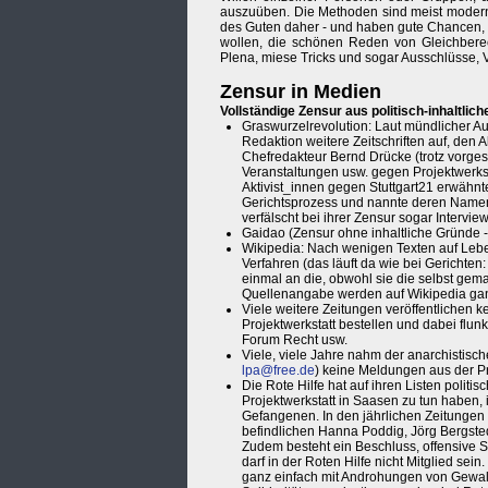
auszuüben. Die Methoden sind meist modern, d
des Guten daher - und haben gute Chancen, w
wollen, die schönen Reden von Gleichberec
Plena, miese Tricks und sogar Ausschlüsse, V
Zensur in Medien
Vollständige Zensur aus politisch-inhaltlic
Graswurzelrevolution: Laut mündlicher A
Redaktion weitere Zeitschriften auf, den 
Chefredakteur Bernd Drücke (trotz vorgesc
Veranstaltungen usw. gegen Projektwerkstä
Aktivist_innen gegen Stuttgart21 erwähnt
Gerichtsprozess und nannte deren Namen.
verfälscht bei ihrer Zensur sogar Intervi
Gaidao (Zensur ohne inhaltliche Gründe 
Wikipedia: Nach wenigen Texten auf Leben
Verfahren (das läuft da wie bei Gerichten
einmal an die, obwohl sie die selbst gem
Quellenangabe werden auf Wikipedia ganz
Viele weitere Zeitungen veröffentlichen 
Projektwerkstatt bestellen und dabei flunk
Forum Recht usw.
Viele, viele Jahre nahm der anarchistisch
lpa@free.de
) keine Meldungen aus der Pr
Die Rote Hilfe hat auf ihren Listen polit
Projektwerkstatt in Saasen zu tun haben,
Gefangenen. In den jährlichen Zeitungen
befindlichen Hanna Poddig, Jörg Bergstedt
Zudem besteht ein Beschluss, offensive Se
darf in der Roten Hilfe nicht Mitglied se
ganz einfach mit Androhungen von Gewal