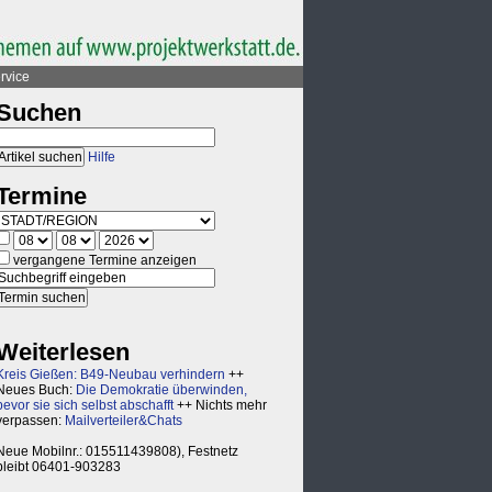
rvice
Suchen
Hilfe
Termine
vergangene Termine anzeigen
Weiterlesen
Kreis Gießen: B49-Neubau verhindern
++
Neues Buch:
Die Demokratie überwinden,
bevor sie sich selbst abschafft
++ Nichts mehr
verpassen:
Mailverteiler&Chats
Neue Mobilnr.: 015511439808), Festnetz
bleibt 06401-903283