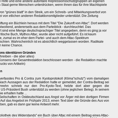
ote Hilfe und eine andere autoritäre Repressionsschutzgruppen an eigenen
n Staat gerne Menschen unterdrücken, wenn ihnen das für ihre Machtspiele
von "grünes blatt" in den Streik, um ein Schreib- und Mitwirkungsverbot von
i von etlichen anderen Redaktionsmitglieder unterstützt. Die Zeitung
tung ein Büchlein heraus mit dem Titel "Die Zukunft von Attac". Dort werden
ohlwollend, andererseits aus dem Parteiblick - durchleuchtet. Das
ort sind eine Menge deutschsprachiger Titel angegeben, denn es ging ja vor
itische Buch, Mythos Attac, wurde aber nicht aufgeführt. Es ist kaum
nnte, zumal es im eher dem Partei- und auch dem Attac-Spektrum
hien. Wahrscheinlich ist es absichtlich weggelassen worden. Radikale
en keine Chance.
ions-identitären Gründen
hreiben - die aber alles)
t Konsens der Gesamtredaktion beschlossen werden - die Redaktion machte
cks von Artikeln)
en
rfasstes Pro & Contra zum Kyotoprotokoll (Klima"schutz") vom damaligen
ch Aussagen aus der Redaktion hatte er gemeldet, der Contra-Beitrag sei
rehn schrieb nur den Pro-Kyoto-Text, hetzte dort aber gegen die
n US-Präsident Bush unterstützt zu werden (ohne jeglichen Beleg). In seinem
ie erhalten hatte ...
Seilschaften in Ostdeutschland aus Angst vor Ärger mit den dortigen Firmen
). Auf das Angebot im Frühjahr 2013, einen Text über die Gründe des Aus von
ben, gab es dann gar keine Antwort mehr.
ibliothek des Widerstands" ein Buch über Attac mit einem Beitrag eines Attac-