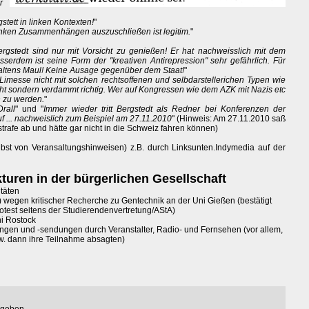
r
stett in linken Kontexten!
"
inken Zusammenhängen auszuschließen ist legitim.
"
gstedt sind nur mit Vorsicht zu genießen! Er hat nachweisslich mit dem
erdem ist seine Form der "kreativen Antirepression" sehr gefährlich. Für
 haltens Maul! Keine Ausage gegenüber dem Staat!
"
Limesse nicht mit solchen rechtsoffenen und selbdarstellerichen Typen wie
cht sondern verdammt richtig. Wer auf Kongressen wie dem AZK mit Nazis etc
n zu werden.
"
rall
" und "
Immer wieder tritt Bergstedt als Redner bei Konferenzen der
f ... nachweislich zum Beispiel am 27.11.2010
" (Hinweis: Am 27.11.2010 saß
trafe ab und hätte gar nicht in die Schweiz fahren können)
lbst von Veransaltungshinweisen) z.B. durch Linksunten.Indymedia auf der
kturen in der bürgerlichen Gesellschaft
täten
 wegen kritischer Recherche zu Gentechnik an der Uni Gießen (bestätigt
otest seitens der Studierendenvertretung/AStA)
i Rostock
gen und -sendungen durch Veranstalter, Radio- und Fernsehen (vor allem,
w. dann ihre Teilnahme absagten)