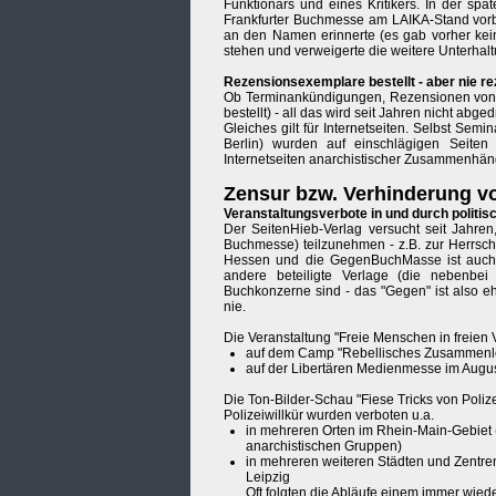
Funktionärs und eines Kritikers. In der sp
Frankfurter Buchmesse am LAIKA-Stand vorb
an den Namen erinnerte (es gab vorher kein
stehen und verweigerte die weitere Unterhalt
Rezensionsexemplare bestellt - aber nie re
Ob Terminankündigungen, Rezensionen von 
bestellt) - all das wird seit Jahren nicht abge
Gleiches gilt für Internetseiten. Selbst Semi
Berlin) wurden auf einschlägigen Seiten
Internetseiten anarchistischer Zusammenhä
Zensur bzw. Verhinderung v
Veranstaltungsverbote in und durch politi
Der SeitenHieb-Verlag versucht seit Jahren
Buchmesse) teilzunehmen - z.B. zur Herrschaf
Hessen und die GegenBuchMasse ist auch in
andere beteiligte Verlage (die nebenbei
Buchkonzerne sind - das "Gegen" ist also e
nie.
Die Veranstaltung "Freie Menschen in freien
auf dem Camp "Rebellisches Zusammenleb
auf der Libertären Medienmesse im Augu
Die Ton-Bilder-Schau "Fiese Tricks von Polize
Polizeiwillkür wurden verboten u.a.
in mehreren Orten im Rhein-Main-Gebiet
anarchistischen Gruppen)
in mehreren weiteren Städten und Zentren
Leipzig
Oft folgten die Abläufe einem immer wied