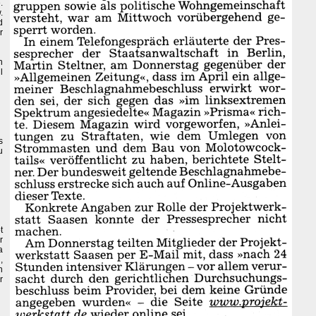
.
.
d
r
n
l
s
u
t
r
a
,
n
r