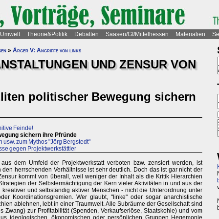
Umwelt
Theorie&Politik
Debatten
Saasen/GI/Mittelhessen
Materialien
Se
sen
»
Ärger V: Angriffe von links
ANSTALTUNGEN UND ZENSUR VON
Eliten politischer Bewegung sichern
mitive Feinde!
ewegung sichern ihre Pfründe
n usw. zum Mythos "Jörg Bergstedt"
esse gegen Projektwerkstättler
 aus dem Umfeld der Projektwerkstatt verboten bzw. zensiert werden, ist
an den herrschenden Verhältnisse ist sehr deutlich. Doch das ist gar nicht der
nsur kommt von überall, weil weniger der Inhalt als die Kritik Hierarchien
ategien der Selbstermächtigung der Kern vieler Aktivitäten in und aus der
on kreativer und selbständig aktiver Menschen - nicht die Unterordnung unter
der Koordinationsgremien. Wer glaubt, "linke" oder sogar anarchistische
n ablehnen, lebt in einer Traumwelt. Alle Subräume der Gesellschaft sind
 Zwang) zur Profitabilität (Spenden, Verkaufserlöse, Staatskohle) und vom
 aus ideologischen, ökonomischen oder persönlichen Gruppen Hegemonie