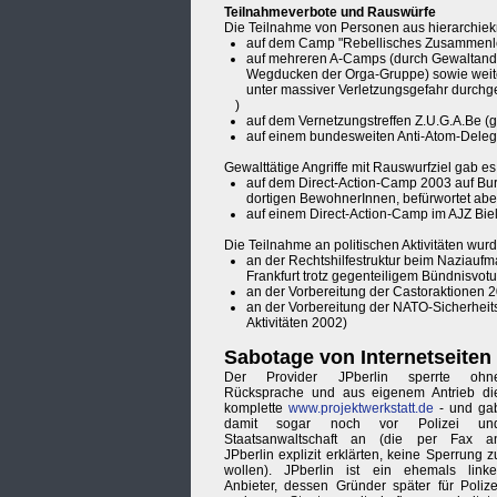
Teilnahmeverbote und Rauswürfe
Die Teilnahme von Personen aus hierarchie
auf dem Camp "Rebellisches Zusammenleb
auf mehreren A-Camps (durch Gewaltandr
Wegducken der Orga-Gruppe) sowie weiter
unter massiver Verletzungsgefahr durchg
)
auf dem Vernetzungstreffen Z.U.G.A.Be (
auf einem bundesweiten Anti-Atom-Delegi
Gewalttätige Angriffe mit Rauswurfziel gab es
auf dem Direct-Action-Camp 2003 auf Burg
dortigen BewohnerInnen, befürwortet aber
auf einem Direct-Action-Camp im AJZ Biele
Die Teilnahme an politischen Aktivitäten wurd
an der Rechtshilfestruktur beim Naziauf
Frankfurt trotz gegenteiligem Bündnisvot
an der Vorbereitung der Castoraktionen 
an der Vorbereitung der NATO-Sicherheit
Aktivitäten 2002)
Sabotage von Internetseiten
Der Provider JPberlin sperrte ohn
Rücksprache und aus eigenem Antrieb di
komplette
www.projektwerkstatt.de
- und ga
damit sogar noch vor Polizei un
Staatsanwaltschaft an (die per Fax a
JPberlin explizit erklärten, keine Sperrung z
wollen). JPberlin ist ein ehemals linke
Anbieter, dessen Gründer später für Polize