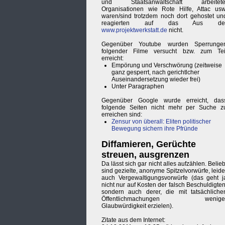
und Staatsanwaltschaft arbeitete
Organisationen wie Rote Hilfe, Attac usw
waren/sind trotzdem noch dort gehostet un
reagierten auf das Aus de
www.projektwerkstatt.de
nicht.
Gegenüber Youtube wurden Sperrunge
folgender Filme versucht bzw. zum Tei
erreicht:
Empörung und Verschwörung (zeitweise
ganz gesperrt, nach gerichtlcher
Auseinandersetzung wieder frei)
Unter Paragraphen
Gegenüber Google wurde erreicht, das
folgende Seiten nicht mehr per Suche z
erreichen sind:
Zensur von überall: Eliten politischer
Bewegung sichern ihre Pfründe
Diffamieren, Gerüchte
streuen, ausgrenzen
Da lässt sich gar nicht alles aufzählen. Belieb
sind gezielte, anonyme Spitzelvorwürfe, leide
auch Vergewaltigungsvorwürfe (das geht j
nicht nur auf Kosten der falsch Beschuldigten
sondern auch derer, die mit tatsächliche
Öffentlichmachungen wenige
Glaubwürdigkeit erzielen).
Zitate aus dem Internet: