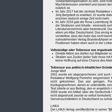
Solidaritätsorganisation zu sein, sind R
Machtinteressen orientiert und lassen de
nützlich ist.
Im Jahr 2017 trat der zentrale Redakteur 
Jörg Bergstedt zu erwirken. Er wurde dabe
erschien dadurch einige Zeit nicht mehr.
Im Jahr 2016 gab die Rosa Luxemburg Stif
die Strukturen und Inhalte - einerseits w
Literaturverzeichnis aber beeindruckt. D
allem um Attac Deutschland. Das einzig kr
vorstellbar, dass der Autor das nicht ka
nahestehenden Verlag Brandes&Apsel ersc
Positionen haben eben auch in der Link
Vollständige oder Teilzensur aus organisat
Direkte Aktion (es dürfen nur Mitglieder sc
Straßen aus Zucker (jeder Satz muss mi
keine Hoffnung auf eine Chance des Abdru
Teilzensur aus politisch-inhaltlichen Gründ
Junge Welt
2001 wurde ein abgesprochenes und auch ve
Redakteur Wolfgang Pomrehn wegzensiert. Na
nicht gekommen. Das war gelogen. Pom
KyotogegnerInnen, denen er unterstellte, vo
Text zitierte er aus Beitrag, den er angeblich n
2009 wurde ein Artikel über die Gentechnik-
nicht abgedruckt (wurde so selbst formuliert
Genversuchsfeldern in Deutschland zu schrei
LAIKA
Der LAIKA-Verlag veröffentlichte in seiner "B