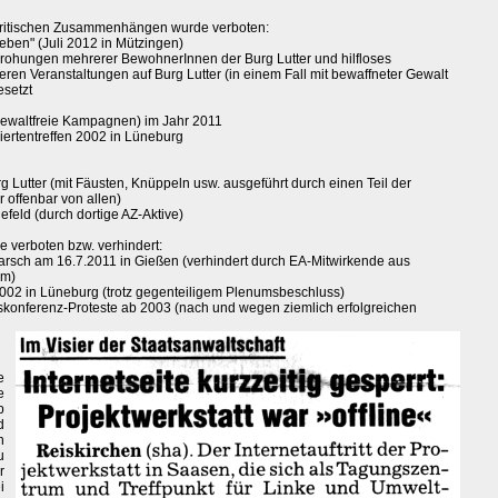
kritischen Zusammenhängen wurde verboten:
en" (Juli 2012 in Mützingen)
ohungen mehrerer BewohnerInnen der Burg Lutter und hilfloses
en Veranstaltungen auf Burg Lutter (in einem Fall mit bewaffneter Gewalt
esetzt
gewaltfreie Kampagnen) im Jahr 2011
ertentreffen 2002 in Lüneburg
 Lutter (mit Fäusten, Knüppeln usw. ausgeführt durch einen Teil der
 offenbar von allen)
feld (durch dortige AZ-Aktive)
e verboten bzw. verhindert:
marsch am 16.7.2011 in Gießen (verhindert durch EA-Mitwirkende aus
um)
2002 in Lüneburg (trotz gegenteiligem Plenumsbeschluss)
skonferenz-Proteste ab 2003 (nach und wegen ziemlich erfolgreichen
e
e
b
d
n
u
r
i