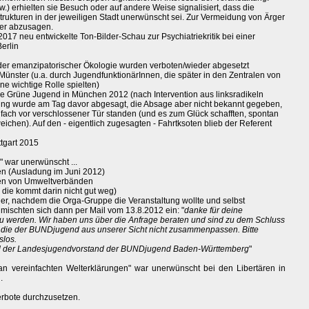
) erhielten sie Besuch oder auf andere Weise signalisiert, dass die
Strukturen in der jeweiligen Stadt unerwünscht sei. Zur Vermeidung von Ärger
der abzusagen.
2017 neu entwickelte Ton-Bilder-Schau zur Psychiatriekritik bei einer
erlin
oder emanzipatorischer Ökologie wurden verboten/wieder abgesetzt
nster (u.a. durch JugendfunktionärInnen, die später in den Zentralen von
e wichtige Rolle spielten)
ie Grüne Jugend in München 2012 (nach Intervention aus linksradikeln
ining wurde am Tag davor abgesagt, die Absage aber nicht bekannt gegeben,
fach vor verschlossener Tür standen (und es zum Glück schafften, spontan
ichen). Auf den - eigentlich zugesagten - Fahrtksoten blieb der Referent
ttgart 2015
 war unerwünscht ...
n (Ausladung im Juni 2012)
en von Umweltverbänden
die kommt darin nicht gut weg)
er, nachdem die Orga-Gruppe die Veranstaltung wollte und selbst
mischten sich dann per Mail vom 13.8.2012 ein: "
danke für deine
 zu werden. Wir haben uns über die Anfrage beraten und sind zu dem Schluss
die der BUNDjugend aus unserer Sicht nicht zusammenpassen. Bitte
slos.
und der Landesjugendvorstand der BUNDjugend Baden-Württemberg
"
an vereinfachten Welterklärungen" war unerwünscht bei den Libertären in
.
erbote durchzusetzen.