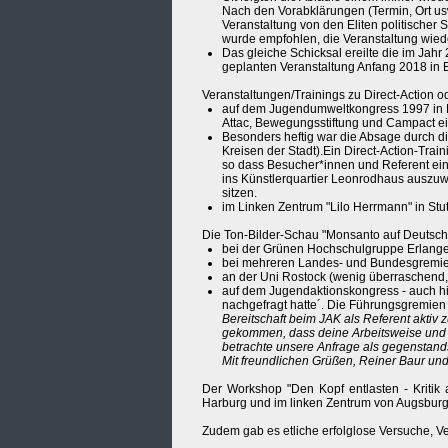
Nach den Vorabklärungen (Termin, Ort usw.
Veranstaltung von den Eliten politischer 
wurde empfohlen, die Veranstaltung wie
Das gleiche Schicksal ereilte die im Jahr 
geplanten Veranstaltung Anfang 2018 in B
Veranstaltungen/Trainings zu Direct-Action 
auf dem Jugendumweltkongress 1997 in Mü
Attac, Bewegungsstiftung und Campact ein
Besonders heftig war die Absage durch d
Kreisen der Stadt).Ein Direct-Action-Tra
so dass Besucher*innen und Referent ein
ins Künstlerquartier Leonrodhaus auszuwe
sitzen.
im Linken Zentrum "Lilo Herrmann" in Stu
Die Ton-Bilder-Schau "Monsanto auf Deutsch"
bei der Grünen Hochschulgruppe Erlange
bei mehreren Landes- und Bundesgremi
an der Uni Rostock (wenig überraschend, 
auf dem Jugendaktionskongress - auch hi
nachgefragt hatte´. Die Führungsgremien 
Bereitschaft beim JAK als Referent aktiv
gekommen, dass deine Arbeitsweise und 
betrachte unsere Anfrage als gegenstand
Mit freundlichen Grüßen, Reiner Baur 
Der Workshop "Den Kopf entlasten - Kritik 
Harburg und im linken Zentrum von Augsburg
Zudem gab es etliche erfolglose Versuche, V