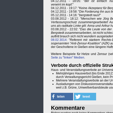
04.12.2011 - 18:05: "
der ist einfach nu
verwirrt im kopf.
"
04.12.2011 - 19:17: "
Keine Akzeptanz für Berg
04.12.2011 - 19:58: "
Die Forderung ihn aus l
05.12.2011 - 14:16: "
bergstedt raus!
"
03.08.2012 - 18:12: "
Menschen wie Jörg Ber
Verfassungsschutz zusammengearbeitet! Auss
uns als radikale Linke gilt: Anna und Arthur
03.08.2012 - 22:02: "
Das die Leute von der 
Bergstedt zusammenarbeiten, ist nicht schle
auftritt brauch sich nicht wundern ausgelade
08.02.3014
: "
Referent mit starkem Rechts-D
sogenannten “Anti-Zensur-Koalition” (AZK) au
der Gescholtene in Gießen eine längere Hafts
Weitere Beispiele für Hetze und Zensur (se
Seite zu "linken" Medien
.
Verbote durch offizielle Stru
Haus- und Veranstaltungsverbote an Universi
Mehrjähriges Hausverbot (bis Ende 2012)
durch Verwaltungsgericht Gießen, kein Pr
Mehrere Veranstaltungsverbote an der Un
Ausladungen von Diskussionsveranstaltun
weil z.B. Grüne, Umweltverbandsleute us
Kommentare