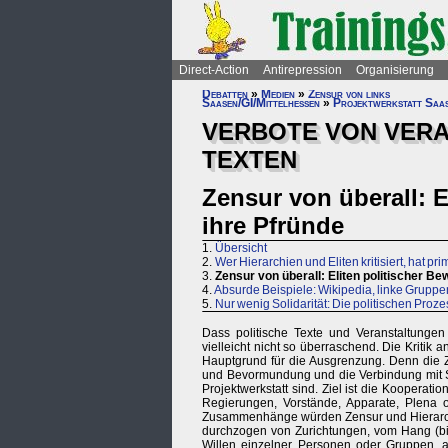
Direct-Action
Antirepression
Organisierung
Debatten
»
Medien
»
Zensur von links
Saasen/GI/Mittelhessen
»
Projektwerkstatt Saa
VERBOTE VON VER
TEXTEN
Zensur von überall: 
ihre Pfründe
1.
Übersicht
2.
Wer Hierarchien und Eliten kritisiert, hat pri
3.
Zensur von überall: Eliten politischer B
4.
Absurde Beispiele: Wikipedia, linke Gruppe
5.
Nur wenig Solidarität: Die politischen Proz
Dass politische Texte und Veranstaltungen
vielleicht nicht so überraschend. Die Kritik 
Hauptgrund für die Ausgrenzung. Denn die Ze
und Bevormundung und die Verbindung mit Str
Projektwerkstatt sind. Ziel ist die Kooperati
Regierungen, Vorstände, Apparate, Plena o
Zusammenhänge würden Zensur und Hierarchie
durchzogen von Zurichtungen, vom Hang (bis
Willen einzelner Personen oder Gruppen,