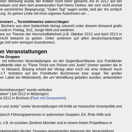
äteren Werbung wurde der Kritiker nicht mehr genannt. Als er 2012 auf der
eikam und dem dort anwesenden Karl-Heinz Dellwo, der sich nicht einmal
e persönliche Begegnung), "Guten Tag" sagen wollte, ließ der ihn einfach
ung. So gehen Linke mit ihren eigenen AutorInnen um ...
zensiert ... Terminhinweise unterschlagen
Büchern aus dem SeitenHieb-Verlag (obwohl unter diesem Vorwand gratis
druckt in: Freitag, SoZ, Junge Welt und weiteren.
nare zur Theorie der Herrschaftsfreiheit (z.B. Oktober 2012 und April 2013 in
 nicht bekannt zu geben. Unter anderem auf allen deutschsprachigen
nge (mit sehr wenigen Ausnahmen).
on Veranstaltungen
sche Gruppen
, mit kritischen Veranstaltungen an der GegenBuchMasse (zur Frankfurter
tskritik oder zu "Fiese Tricks von Polizei und Justiz" (immer spielen die in
 Hessen). Bislang erhielt der Verlag aber noch nie eine Antwort. Auch
 z.T. trotzdem auf der Frankfurter Buchmesse bzw. sogar Teil großer
her Label als Widerstand), die um Vermittlung gebeten wurden, antworteten
 Vereinbarungen" wurde verboten:
en" (Juli 2012 in Mützingen)
st 2012 in Bochum (
Flyer mit Genauerem
)
i und Justiz" sowie Veranstaltungen mit Kritik an hessischer Innenpolitik und
 (durch Führungspersonen in autonomen Gruppen, EA, Rote Hilfe und
, z.B. im sozialen Zentrum Münster und in einem linken Projekthaus in
erkehrenden Muster. Gruppen signalisierten Interesse der Veranstaltung.