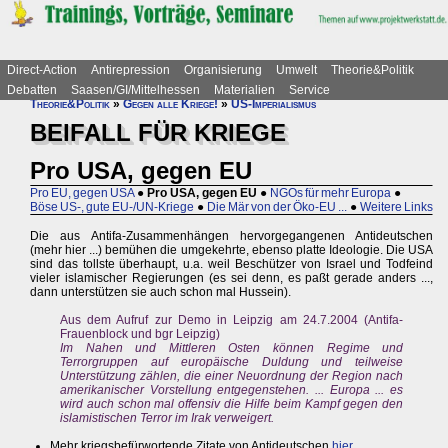
Direct-Action
Antirepression
Organisierung
Umwelt
Theorie&Politik
Debatten
Saasen/GI/Mittelhessen
Materialien
Service
Theorie&Politik
»
Gegen alle Kriege!
»
US-Imperialismus
BEIFALL FÜR KRIEGE
Pro USA, gegen EU
Pro EU, gegen USA
●
Pro USA, gegen EU
●
NGOs für mehr Europa
●
Böse US-, gute EU-/UN-Kriege
●
Die Mär von der Öko-EU ...
●
Weitere Links
Die aus Antifa-Zusammenhängen hervorgegangenen Antideutschen
(mehr hier ...) bemühen die umgekehrte, ebenso platte Ideologie. Die USA
sind das tollste überhaupt, u.a. weil Beschützer von Israel und Todfeind
vieler islamischer Regierungen (es sei denn, es paßt gerade anders ...,
dann unterstützen sie auch schon mal Hussein).
Aus dem Aufruf zur Demo in Leipzig am 24.7.2004 (Antifa-
Frauenblock und bgr Leipzig)
Im Nahen und Mittleren Osten können Regime und
Terrorgruppen auf europäische Duldung und teilweise
Unterstützung zählen, die einer Neuordnung der Region nach
amerikanischer Vorstellung entgegenstehen. ... Europa ... es
wird auch schon mal offensiv die Hilfe beim Kampf gegen den
islamistischen Terror im Irak verweigert.
Mehr kriegsbefürwortende Zitate von Antideutschen
hier ...