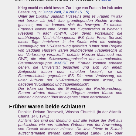
Krieg macht es nicht besser: Zur Lage von Frauen im Irak unter
Besatzung, in:
Junge Welt, 7.4.2006 (S. 15)
Unter der Diktatur Saddam Husseins ging es Frauen im Irak
viel besser als jetzt. Ihre grundlegenden Rechte wurden
geachtet, und sie konnten sich frei bewegen. Zu diesem
Ergebnis kommt eine Studie der "Organization of Women’s
Freedom in Iraq" (OWFI), über deren Vorstellung die
unabhängige Nachrichtenagentur IPS (Inter Press Service)
dieser Tage berichtete. In der Studie wird die sofortige
Beendigung der US-Besatzung gefordert. "Unter dem Regime
von Saddam Hussein waren grundlegende Frauenrechte in
der Verfassung verankert", erklärte Houzan Mahmoud von
OWFI, die eine Schwesterorganisation der internationalen
Frauenrechtsgruppe
MADRE
ist. "Frauen konnten arbeiten
gehen, die Universität besuchen und sich von einem
Zivilgericht trauen oder scheiden lassen", so die
Frauenrechtlerin gegenüber IPS. Die neue Verfassung, die
unter Aufsicht der US-Regierung entworfen wurde, sei
dagegen "rückständig und frauenfeindlich".
Der Islam sei heute die Grundlage der Rechtsprechung.
Frauen würden dadurch zu Bürgern zweiter Klasse und
könnten nicht mehr über ihr eigenes Leben entscheiden.
Früher waren beide schlauer!
Franklin Delano Roosevelt, Winston Churchill (in der Atlantik-
Charta, 14.8.1941)
Achtens: Sie sind der Meinung, daß alle Völker der Welt aus
praktischen wie aus sittlichen Gründen von der Anwendung
von Gewalt abkommen müssen. Da kein Friede in Zukunft
aufrechterhalten werden kann, solange Land-, See- oder